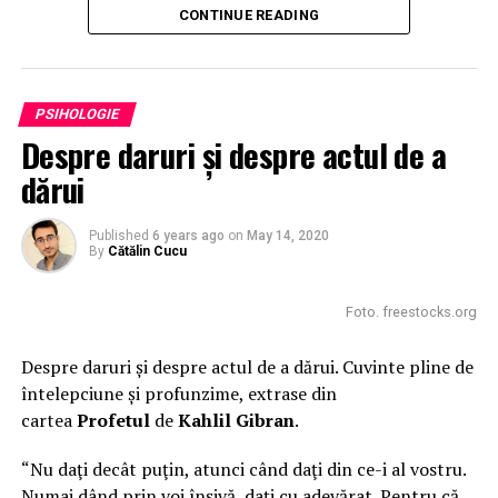
a anumitor capacități inclusiv cele de vindecare, au o
CONTINUE READING
valoare aparte și acest lucru nu trebuie ignorat, dar
niciunul dintre acestea nu ne indică dacă o anumită
persoană este trezită din punct de vedere spiritual sau
PSIHOLOGIE
nu.
Despre daruri și despre actul de a
dărui
ADVERTISEMENT
Published
6 years ago
on
May 14, 2020
By
Cătălin Cucu
Foto. freestocks.org
Despre daruri și despre actul de a dărui. Cuvinte pline de
“Nu aș putea să trăiesc cu
întelepciune și profunzime, extrase din
mine dacă aș face ceea ce
cartea
Profetul
de
Kahlil Gibran
.
ai făcut tu” – ai putea auzi.
“Nu daţi decât puţin, atunci când daţi din ce-i al vostru.
Numai dând prin voi înşivă, daţi cu adevărat. Pentru că,