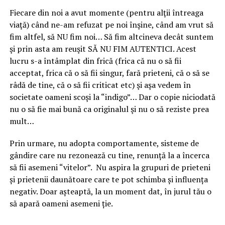
Fiecare din noi a avut momente (pentru alţii întreaga
viaţă) când ne-am refuzat pe noi înşine, când am vrut să
fim altfel, să NU fim noi… Să fim altcineva decât suntem
şi prin asta am reuşit SĂ NU FIM AUTENTICI. Acest
lucru s-a întâmplat din frică (frica că nu o să fii
acceptat, frica că o să fii singur, fară prieteni, că o să se
râdă de tine, că o să fii criticat etc) şi aşa vedem în
societate oameni scoşi la “indigo”… Dar o copie niciodată
nu o să fie mai bună ca originalul şi nu o să reziste prea
mult…
Prin urmare, nu adopta comportamente, sisteme de
gândire care nu rezonează cu tine, renunță la a încerca
să fii asemeni “vitelor”. Nu aspira la grupuri de prieteni
și prietenii daunătoare care te pot schimba și influența
negativ. Doar așteaptă, la un moment dat, în jurul tău o
să apară oameni asemeni ție.