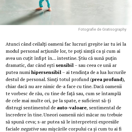
Fotografie de Gratisography
Atunci când ceilalți oameni fac lucruri greșite iar tu iei la
modul personal acțiunile lor, te poți simții ca și cum ai
avea un cuțit înfipt în… intestine. Știu că sună puțin
dramatic, dar când ești
sensibil
– sau ceea ce unii ar
putea numi
hipersensibil
– ai tendința de a lua lucrurile
destul de personal. Simți totul profund (
prea profund
),
chiar dacă nu are nimic de-a face cu tine. Dacă oamenii
te vorbesc de rău, cu tine de față sau, cum se întamplă
de cele mai multe ori, pe la spate, e suficient să-ți
distrugi sentimentul de
auto-valoare
, sentimental de
încredere în tine. Uneori oamenii nici măcar nu trebuie
să spună ceva; s-ar putea să le interpretezi expresiile
faciale
negative
sau mișcările corpului ca și cum tu ai fi