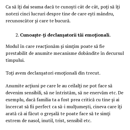
Ca să îți dai seama dacă te cunoști cât de cât, poți să îți
notezi cinci lucruri despre tine de care ești mândru,
recunoscător și care te bucură.
Cunoaște-ți declanșatorii tăi emoționali.
Modul în care reacționăm și simțim poate să fie
prestabilit de anumite mecanisme dobândite în decursul
timpului.
Toți avem declanșatori emoționali din trecut.
Anumite acțiuni pe care le au ceilalți ne pot face să
devenim sensibili, să ne întristăm, să ne enervăm etc. De
exemplu, dacă familia ta a fost prea critică cu tine și ai
încercat să fii perfect ca să-i mulțumești, cineva care îți
arată că ai făcut o greșală te poate face să te simți
extrem de nasol, inutil, trist, sensibil etc.