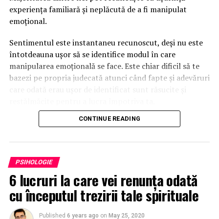
experiența familiară și neplăcută de a fi manipulat
emoțional.
Sentimentul este instantaneu recunoscut, deși nu este
întotdeauna ușor să se identifice modul în care
manipularea emoțională se face. Este chiar dificil să te
bazezi pe propria judecată atunci când fapte și adevăruri
care odată erau ușor de identificat sunt răsucite și
restălmăcite pentru a lucra împotriva ta.
CONTINUE READING
Pentru a aprinde o lumină asupra modului în care se
întâmplă acest lucru, am scris acest articol care
evidențiază anumite tehnici și comportamente
manipulative folosite de persoanele care își tratează
PSIHOLOGIE
partenerii în acest fel.
6 lucruri la care vei renunța odată
Chiar dacă citind acest articol recunoști anumite
cu începutul trezirii tale spirituale
aspecte în relația ta, nu te înfuria; este la fel de
important să înțelegem de ce manipulatorii fac ceea ce
fac.
Published
6 years ago
on
May 25, 2020