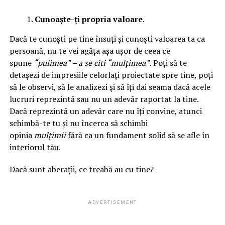
Cunoaște-ți propria valoare
.
Dacă te cunoști pe tine însuți și cunoști valoarea ta ca
persoană, nu te vei agăța așa ușor de ceea ce
spune
“pulimea” – a se citi “mulțimea”.
Poți să te
detașezi de impresiile celorlați proiectate spre tine, poți
să le observi, să le analizezi și să îți dai seama dacă acele
lucruri reprezintă sau nu un adevăr raportat la tine.
Dacă reprezintă un adevăr care nu îți convine, atunci
schimbă-te tu și nu încerca să schimbi
opinia
mulțimii
fără ca un fundament solid să se afle în
interiorul tău.
Dacă sunt aberații, ce treabă au cu tine?
ADVERTISEMENT