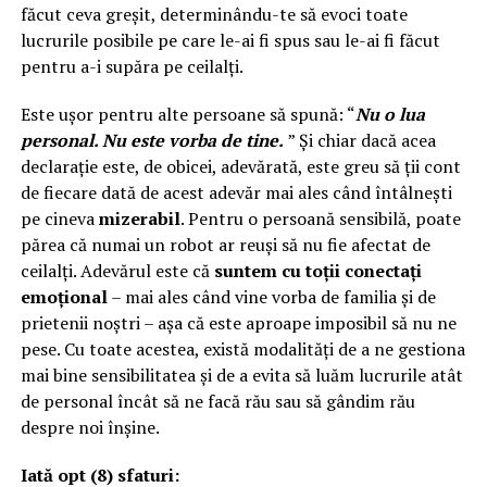
făcut ceva greșit, determinându-te să evoci toate
lucrurile posibile pe care le-ai fi spus sau le-ai fi făcut
pentru a-i supăra pe ceilalți.
Este ușor pentru alte persoane să spună: “
Nu o lua
personal. Nu este vorba de tine.
” Și chiar dacă acea
declarație este, de obicei, adevărată, este greu să ții cont
de fiecare dată de acest adevăr mai ales când întâlnești
pe cineva
mizerabil
. Pentru o persoană sensibilă, poate
părea că numai un robot ar reuși să nu fie afectat de
ceilalți. Adevărul este că
suntem cu toții conectați
emoțional
– mai ales când vine vorba de familia și de
prietenii noștri – așa că este aproape imposibil să nu ne
pese. Cu toate acestea, există modalități de a ne gestiona
mai bine sensibilitatea și de a evita să luăm lucrurile atât
de personal încât să ne facă rău sau să gândim rău
despre noi înșine.
Iată opt (8) sfaturi: