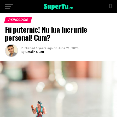
PSIHOLOGIE
Fii puternic! Nu lua lucrurile
personal! Cum?
Published
6 years ago
on
June 21, 2020
By
Cătălin Cucu