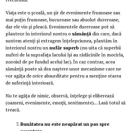
Viața este o școală, un șir de evenimente frumoase sau
mai puțin frumoase, bucuroase sau absolut dureroase,
dar ele vin și pleacă. Evenimentele dureroase pot să
planteze în interiorul nostru o
sămânță
din care, dacă
suntem atenți și extragem înțelepciunea, plantăm în
interiorul nostru un
nufăr superb
(nu uita că superbii
nuferi de la suprafața lacului își au rădăcinile în mocirla,
noroiul de pe fundul acelui lac). În caz contrar, acea
sămânță poate să dea naștere unor mecanisme care ne
vor agăța de orice absurditate pentru a menține starea
de suferință interioară.
Nu te agăța de nimic, observă, înțelege și eliberează
(oameni, evenimente, emoții, sentimente)… Lasă totul să
treacă.
Bunătatea nu este neapărat un pas spre
acceptare
.