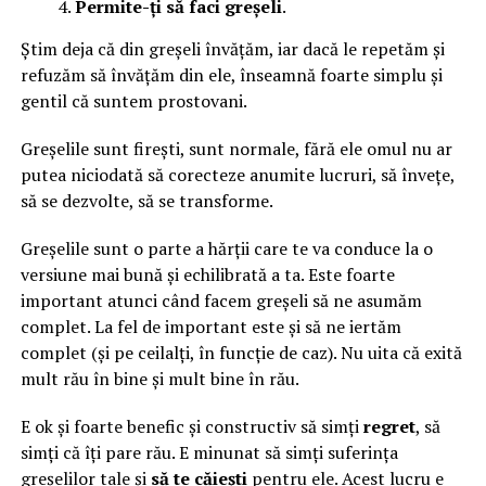
Permite-ți să faci greșeli
.
Știm deja că din greșeli învățăm, iar dacă le repetăm și
refuzăm să învățăm din ele, înseamnă foarte simplu și
gentil că suntem prostovani.
Greșelile sunt firești, sunt normale, fără ele omul nu ar
putea niciodată să corecteze anumite lucruri, să învețe,
să se dezvolte, să se transforme.
Greșelile sunt o parte a hărții care te va conduce la o
versiune mai bună și echilibrată a ta. Este foarte
important atunci când facem greșeli să ne asumăm
complet. La fel de important este și să ne iertăm
complet (și pe ceilalți, în funcție de caz). Nu uita că exită
mult rău în bine și mult bine în rău.
E ok și foarte benefic și constructiv să simți
regret
, să
simți că îți pare rău. E minunat să simți suferința
greșelilor tale și
să te căiești
pentru ele. Acest lucru e