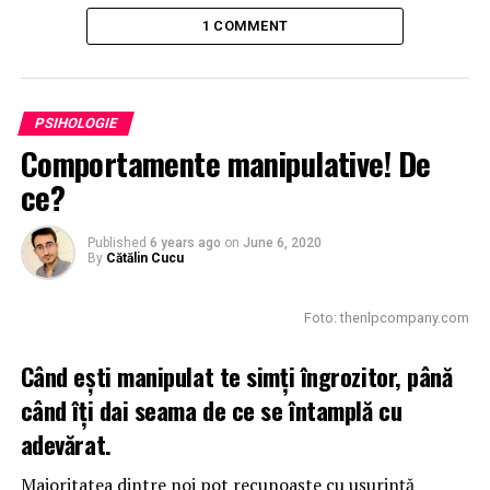
1 COMMENT
PSIHOLOGIE
Comportamente manipulative! De
ce?
Published
6 years ago
on
June 6, 2020
By
Cătălin Cucu
Foto: thenlpcompany.com
Când ești manipulat te simți îngrozitor, până
când îți dai seama de ce se întamplă cu
adevărat.
Majoritatea dintre noi pot recunoaște cu ușurință