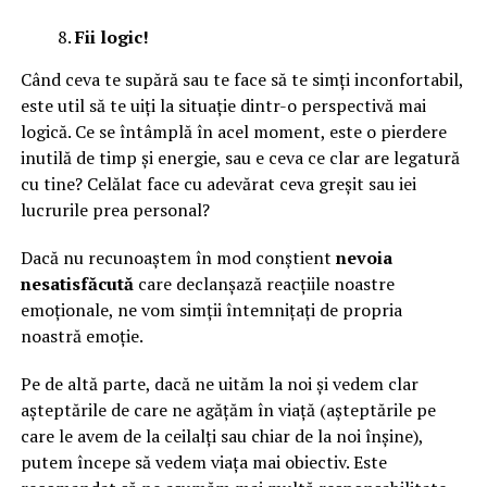
Fii logic!
Când ceva te supără sau te face să te simți inconfortabil,
este util să te uiți la situație dintr-o perspectivă mai
logică. Ce se întâmplă în acel moment, este o pierdere
inutilă de timp și energie, sau e ceva ce clar are legatură
cu tine? Celălat face cu adevărat ceva greșit sau iei
lucrurile prea personal?
Dacă nu recunoaștem în mod conștient
nevoia
nesatisfăcută
care declanșază reacțiile noastre
emoționale, ne vom simții întemnițați de propria
noastră emoție.
Pe de altă parte, dacă ne uităm la noi și vedem clar
așteptările de care ne agățăm în viață (așteptările pe
care le avem de la ceilalți sau chiar de la noi înșine),
putem începe să vedem viața mai obiectiv. Este