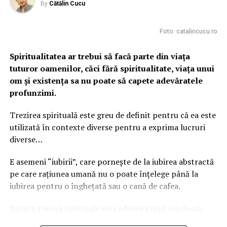
By
Cătălin Cucu
Manipulatorii tind să simplifice totul prea
Foto: catalincucu.ro
mult
În primul rând, manipulatorii tind să simplifice totul
Spiritualitatea ar trebui să facă parte din viața
prea mult și să reducă comportamentele sau
tuturor oamenilor, căci fără spiritualitate, viața unui
argumentele tale, dezacorduri simple în
om și existența sa nu poate să capete adevăratele
JUDECĂȚI
MORALE
profunzimi.
. Manipulatorii își iau masca și aripioarele de
îngerași și te aruncă pe tine de cealaltă baricadă.
Trezirea spirituală este greu de definit pentru că ea este
utilizată în contexte diverse pentru a exprima lucruri
diverse…
ADVERTISEMENT
E asemeni “iubirii”, care pornește de la iubirea abstractă
pe care rațiunea umană nu o poate înțelege până la
iubirea pentru o înghețată sau o cană de cafea.
Natura trezirii spirituale este adesea greșit înțeleasă.
Adoptarea de convingeri spirituale, apariția viziunilor și