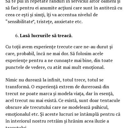
Să te pui în repetate rânduri în serviciul altor oameni și
să faci pentru ei anumite acțiuni care sunt în antiteză cu
ceea ce ești și simți, îți va accentua nivelul de
“sensibilitate”, tristețe, anxietate etc.
Lasă lucrurile să treacă
.
Cu toții avem experiențe trecute care ne-au durut și
care, probabil, încă ne mai dor. Să folosim acele
experiențe pentru a ne cunoaște mai bine, din toate
punctele de vedere, cu atât mai mult emoțional.
Nimic nu durează la infinit, totul trece, totul se
transformă. O experiență extrem de dureroasă din
trecut ne poate marca și modela viața, dar în esență,
acel trecut nu mai există. Ce există, sunt doar tentacule
obscure ale trecutului care ne modelează psihicul,
emoționalul etc. Și aceste lucruri se întâmplă pentru că
în interiorul nostru retrăim și hrănim acea iluzie a
trecutului.