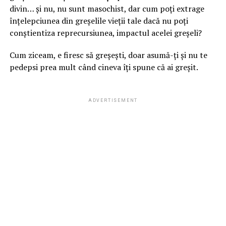
divin… și nu, nu sunt masochist, dar cum poți extrage
înțelepciunea din greșelile vieții tale dacă nu poți
conștientiza reprecursiunea, impactul acelei greșeli?
Cum ziceam, e firesc să greșești, doar asumă-ți și nu te
pedepsi prea mult când cineva îți spune că ai greșit.
ADVERTISEMENT