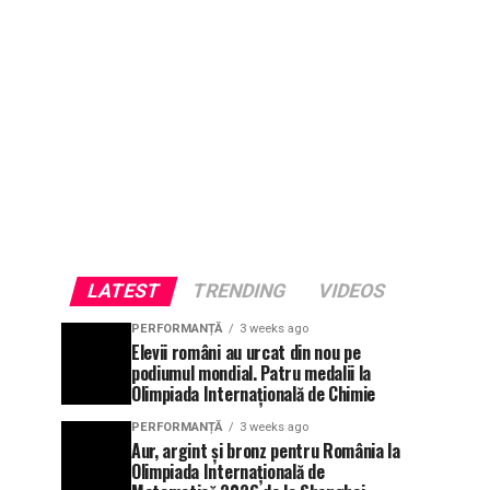
LATEST
TRENDING
VIDEOS
PERFORMANȚĂ
3 weeks ago
Elevii români au urcat din nou pe
podiumul mondial. Patru medalii la
Olimpiada Internațională de Chimie
PERFORMANȚĂ
3 weeks ago
Aur, argint și bronz pentru România la
Olimpiada Internațională de