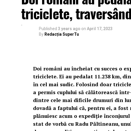
triciclete, traversân
Published
3 years ago
on
April 17, 2023
By
Redacția SuperTu
Doi români au încheiat cu succes o exp
triciclete. Ei au pedalat 11.238 km, d
în cel mai sudic. Folosind doar tricicl
a permis cuplului să călătorească într-
dintre cele mai dificile drumuri din lu
dovadă a faptului că, pentru ei, a fos
plănuiesc acum o expediție înconjurul
stat de vorbă cu Radu Păltineanu, unul