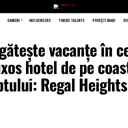
OAMENI
INFLUENCERS
TINERE TALENTE
POVEȘTI MARI
DI
gătește vacanțe în c
xos hotel de pe coas
ptului: Regal Heights