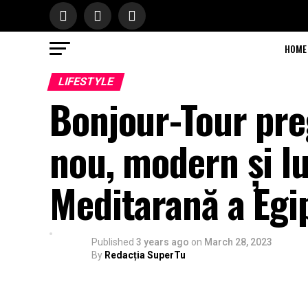
HOME
LIFESTYLE
Bonjour-Tour pre
nou, modern și lu
Meditarană a Egi
Published
3 years ago
on
March 28, 2023
By
Redacția SuperTu