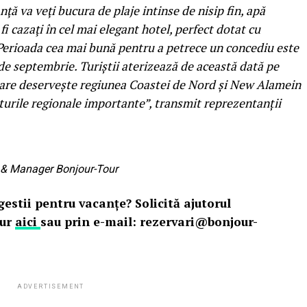
ă va veţi bucura de plaje intinse de nisip fin, apă
fi cazaţi în cel mai elegant hotel, perfect dotat cu
a. Perioada cea mai bună pentru a petrece un concediu este
 de septembrie. Turiștii aterizează de această dată pe
care deservește regiunea Coastei de Nord și New Alamein
turile regionale importante”, transmit reprezentanții
 & Manager Bonjour-Tour
gestii pentru vacanțe? Solicită ajutorul
our
aici
sau prin e-mail: rezervari@bonjour-
ADVERTISEMENT