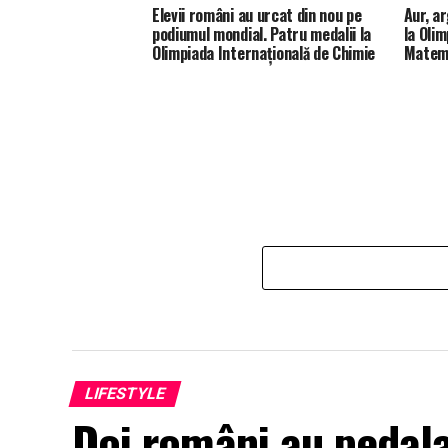
Elevii români au urcat din nou pe
Aur, a
podiumul mondial. Patru medalii la
la Oli
Olimpiada Internațională de Chimie
Matema
LIFESTYLE
Doi români au pedala