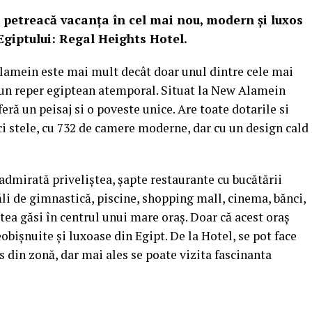
i petreacă vacanța în cel mai nou, modern și luxos
giptului: Regal Heights Hotel.
Alamein este mai mult decât doar unul dintre cele mai
un reper egiptean atemporal. Situat la New Alamein
eră un peisaj si o poveste unice. Are toate dotarile si
nci stele, cu 732 de camere moderne, dar cu un design cald
 admirată priveliștea, șapte restaurante cu bucătării
săli de gimnastică, piscine, shopping mall, cinema, bănci,
tea găsi în centrul unui mare oraș. Doar că acest oraș
obișnuite și luxoase din Egipt. De la Hotel, se pot face
es din zonă, dar mai ales se poate vizita fascinanta