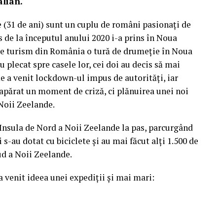
alian.
e (31 de ani) sunt un cuplu de români pasionați de
 de la începutul anului 2020 i-a prins în Noua
de turism din România o tură de drumeție în Noua
au plecat spre casele lor, cei doi au decis să mai
e a venit lockdown-ul impus de autorități, iar
apărat un moment de criză, ci plănuirea unei noi
 Noii Zeelande.
Insula de Nord a Noii Zeelande la pas, parcurgând
 s-au dotat cu biciclete și au mai făcut alți 1.500 de
ud a Noii Zeelande.
-a venit ideea unei expediții și mai mari: