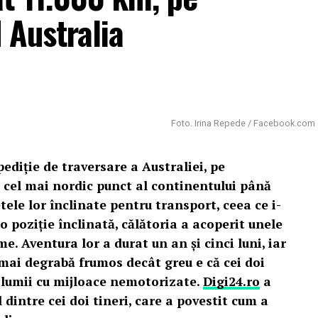
d Australia
Foto. Irina Repede / Facebook.com
ediție de traversare a Australiei, pe
in cel mai nordic punct al continentului până
etele lor înclinate pentru transport, ceea ce i-
o poziție înclinată, călătoria a acoperit unele
me. Aventura lor a durat un an și cinci luni, iar
t mai degrabă frumos decât greu e că cei doi
 lumii cu mijloace nemotorizate.
Digi24.ro
a
 dintre cei doi tineri, care a povestit cum a