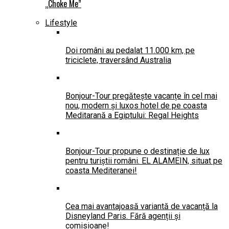
„Choke Me”
Lifestyle
Doi români au pedalat 11.000 km, pe
triciclete, traversând Australia
Bonjour-Tour pregătește vacanțe în cel mai
nou, modern și luxos hotel de pe coasta
Meditarană a Egiptului: Regal Heights
Bonjour-Tour propune o destinație de lux
pentru turiștii români. EL ALAMEIN, situat pe
coasta Mediteranei!
Cea mai avantajoasă variantă de vacanță la
Disneyland Paris. Fără agenții și
comisioane!