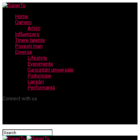
Home
Oameni
Artiști
Influencers
Tinere talente
Povești mari
Diverse
Lifestyle
Evenimente
Curiozități universale
Psihologie
Lansări
Performanță
Connect with us