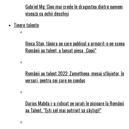
Gabriel Mg: Cine mai crede în dragostea dintre oameni
visează cu ochii deschiși
Tinere talente
Ilinca Stan, tânăra pe care publicul a urmărit-o pe scena
Românii au talent, a lansat piesa „Copii”
Românii au talent 2022: Zametheea, mesaj sfâșietor, în
versuri, pentru cei care ne conduc
Darius Mabda i-a ridicat pe jurați în picioare la Românii
au Talent. “Ești cel mai potrivit să câștigi!”