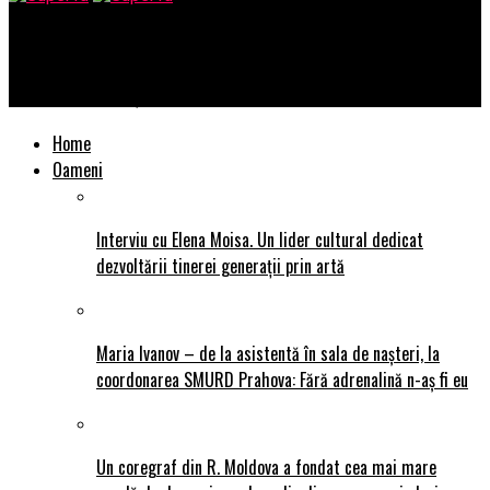
SuperTu
2 români calificați la Mr. Olympia 2020
Home
Oameni
Interviu cu Elena Moisa. Un lider cultural dedicat
dezvoltării tinerei generații prin artă
Maria Ivanov – de la asistentă în sala de nașteri, la
coordonarea SMURD Prahova: Fără adrenalină n-aș fi eu
Un coregraf din R. Moldova a fondat cea mai mare