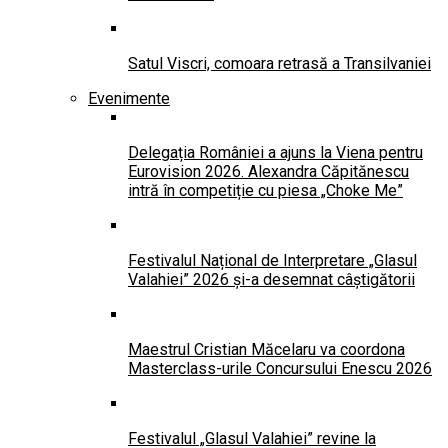
Satul Viscri, comoara retrasă a Transilvaniei
Evenimente
Delegația României a ajuns la Viena pentru
Eurovision 2026. Alexandra Căpitănescu
intră în competiție cu piesa „Choke Me”
Festivalul Național de Interpretare „Glasul
Valahiei” 2026 și-a desemnat câștigătorii
Maestrul Cristian Măcelaru va coordona
Masterclass-urile Concursului Enescu 2026
Festivalul „Glasul Valahiei” revine la