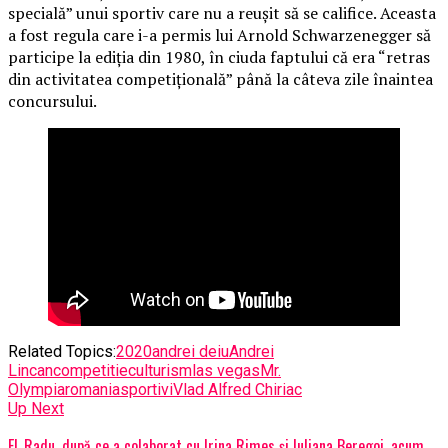
specială” unui sportiv care nu a reușit să se califice. Aceasta
a fost regula care i-a permis lui Arnold Schwarzenegger să
participe la ediția din 1980, în ciuda faptului că era “retras
din activitatea competițională” până la câteva zile înaintea
concursului.
Related Topics:
2020
andrei deiu
Andrei
Lincan
competitie
culturism
las vegas
Mr.
Olympia
romania
sportivi
Vlad Alfred Chiriac
Up Next
EL Radu, după ce a colaborat cu Irina Rimes și Iuliana Beregoi, acum