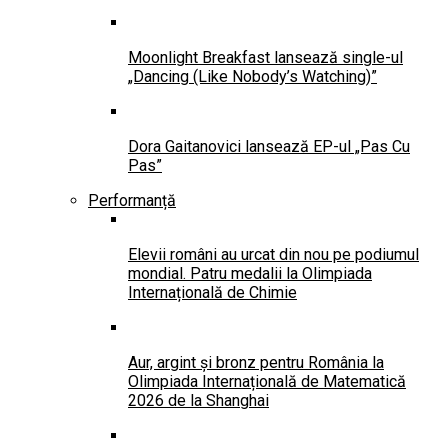
Moonlight Breakfast lansează single-ul
„Dancing (Like Nobody’s Watching)”
Dora Gaitanovici lansează EP-ul „Pas Cu
Pas”
Performanță
Elevii români au urcat din nou pe podiumul
mondial. Patru medalii la Olimpiada
Internațională de Chimie
Aur, argint și bronz pentru România la
Olimpiada Internațională de Matematică
2026 de la Shanghai