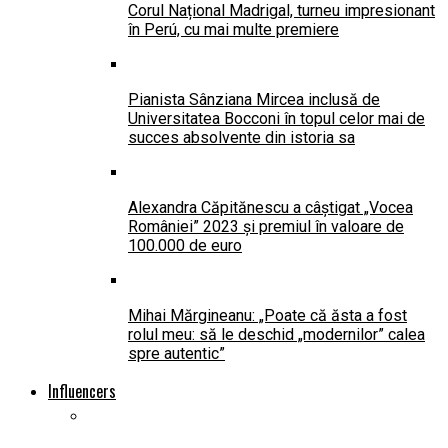
Corul Național Madrigal, turneu impresionant
în Perú, cu mai multe premiere
Pianista Sânziana Mircea inclusă de
Universitatea Bocconi în topul celor mai de
succes absolvente din istoria sa
Alexandra Căpitănescu a câștigat „Vocea
României” 2023 și premiul în valoare de
100.000 de euro
Mihai Mărgineanu: „Poate că ăsta a fost
rolul meu: să le deschid „modernilor” calea
spre autentic”
Influencers