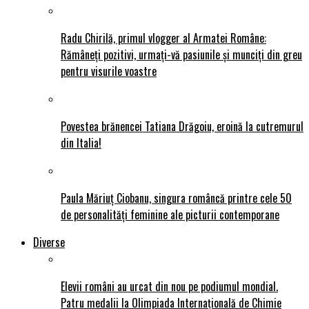
Radu Chirilă, primul vlogger al Armatei Române:
Rămâneți pozitivi, urmați-vă pasiunile și munciți din greu
pentru visurile voastre
Povestea brănencei Tatiana Drăgoiu, eroină la cutremurul
din Italia!
Paula Măriuț Ciobanu, singura româncă printre cele 50
de personalități feminine ale picturii contemporane
Diverse
Elevii români au urcat din nou pe podiumul mondial.
Patru medalii la Olimpiada Internațională de Chimie