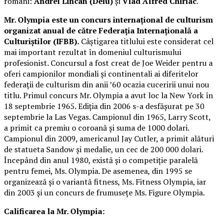
români:
Andrei Lincan (Deiu)
și
Vlad Alfred Chiriac
.
Mr. Olympia este un concurs internațional de culturism
organizat anual de către Federația Internațională a
Culturiștilor (IFBB).
Câștigarea titlului este considerat cel
mai important rezultat în domeniul culturismului
profesionist. Concursul a fost creat de Joe Weider pentru a
oferi campionilor mondiali și continentali ai diferitelor
federații de culturism din anii ’60 ocazia cuceririi unui nou
titlu. Primul concurs Mr. Olympia a avut loc la New York în
18 septembrie 1965. Ediția din 2006 s-a desfășurat pe 30
septembrie la Las Vegas. Campionul din 1965, Larry Scott,
a primit ca premiu o coroană și suma de 1000 dolari.
Campionul din 2009, americanul Jay Cutler, a primit alături
de statueta Sandow și medalie, un cec de 200 000 dolari.
Începând din anul 1980, există și o competiție paralelă
pentru femei, Ms. Olympia. De asemenea, din 1995 se
organizează și o variantă fitness, Ms. Fitness Olympia, iar
din 2003 și un concurs de frumusețe Ms. Figure Olympia.
Calificarea la Mr. Olympia: