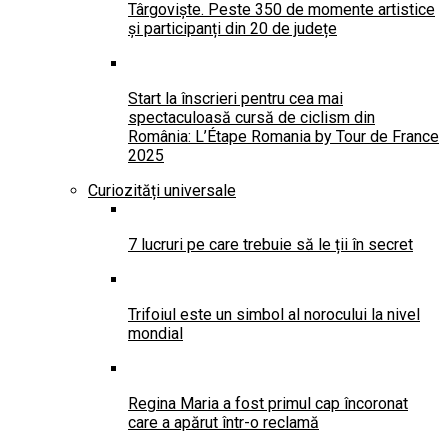
Târgoviște. Peste 350 de momente artistice
și participanți din 20 de județe
Start la înscrieri pentru cea mai
spectaculoasă cursă de ciclism din
România: L’Étape Romania by Tour de France
2025
Curiozități universale
7 lucruri pe care trebuie să le ții în secret
Trifoiul este un simbol al norocului la nivel
mondial
Regina Maria a fost primul cap încoronat
care a apărut într-o reclamă