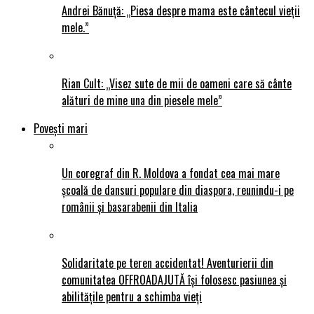
Andrei Bănuță: „Piesa despre mama este cântecul vieții
mele.”
Rian Cult: „Visez sute de mii de oameni care să cânte
alături de mine una din piesele mele”
Povești mari
Un coregraf din R. Moldova a fondat cea mai mare
școală de dansuri populare din diaspora, reunindu-i pe
românii și basarabenii din Italia
Solidaritate pe teren accidentat! Aventurierii din
comunitatea OFFROADAJUTĂ își folosesc pasiunea și
abilitățile pentru a schimba vieți