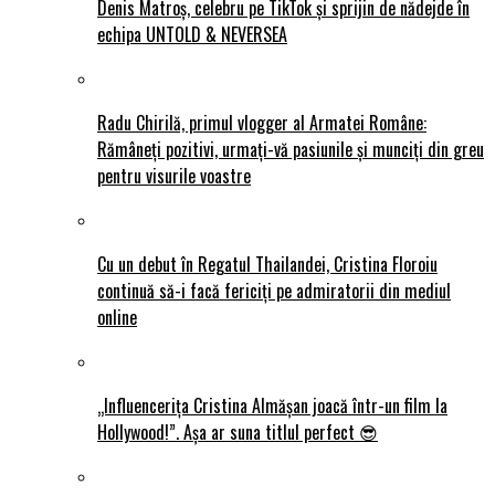
Denis Matroș, celebru pe TikTok și sprijin de nădejde în
echipa UNTOLD & NEVERSEA
Radu Chirilă, primul vlogger al Armatei Române:
Rămâneți pozitivi, urmați-vă pasiunile și munciți din greu
pentru visurile voastre
Cu un debut în Regatul Thailandei, Cristina Floroiu
continuă să-i facă fericiți pe admiratorii din mediul
online
„Influencerița Cristina Almășan joacă într-un film la
Hollywood!”. Așa ar suna titlul perfect 😎