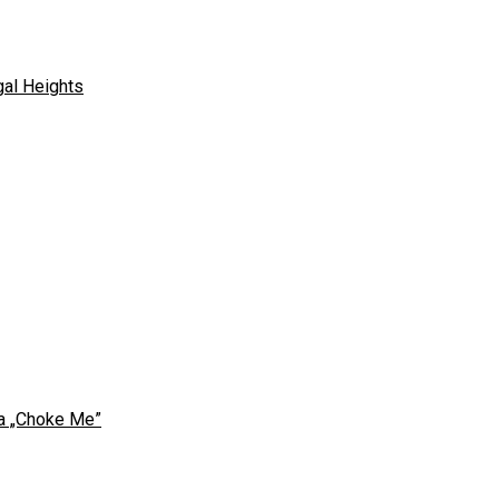
gal Heights
sa „Choke Me”