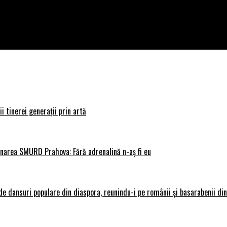
i tinerei generații prin artă
donarea SMURD Prahova: Fără adrenalină n-aș fi eu
 dansuri populare din diaspora, reunindu-i pe românii și basarabenii din 