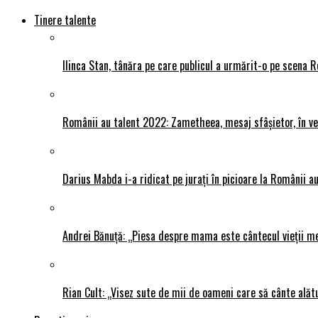
Tinere talente
Ilinca Stan, tânăra pe care publicul a urmărit-o pe scena R
Românii au talent 2022: Zametheea, mesaj sfâșietor, în ve
Darius Mabda i-a ridicat pe jurați în picioare la Românii au 
Andrei Bănuță: „Piesa despre mama este cântecul vieții me
Rian Cult: „Visez sute de mii de oameni care să cânte alăt