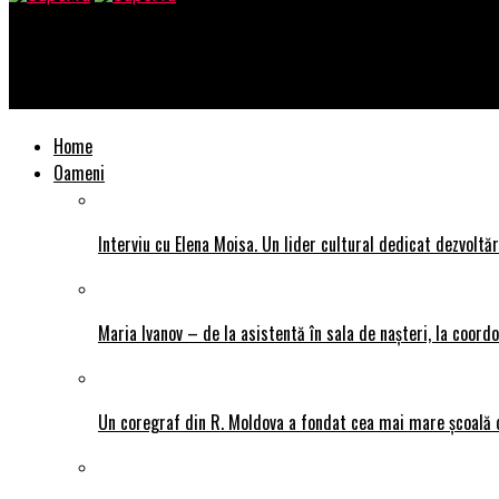
SuperTu
Satul Viscri, comoara retrasă a Transilvaniei
Home
Oameni
Interviu cu Elena Moisa. Un lider cultural dedicat dezvoltări
Maria Ivanov – de la asistentă în sala de nașteri, la coor
Un coregraf din R. Moldova a fondat cea mai mare școală de