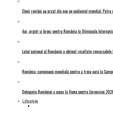
Elevii români au urcat din nou pe podiumul mondial. Patru 
Aur, argint și bronz pentru România la Olimpiada Interna
Lotul național al României a obținut rezultate remarcabile
România, campioană mondială pentru a treia oară la Camp
Delegația României a ajuns la Viena pentru Eurovision 202
Lifestyle