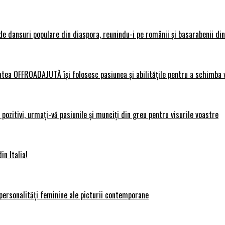
 dansuri populare din diaspora, reunindu-i pe românii și basarabenii din 
atea OFFROADAJUTĂ își folosesc pasiunea și abilitățile pentru a schimba v
ozitivi, urmați-vă pasiunile și munciți din greu pentru visurile voastre
in Italia!
personalități feminine ale picturii contemporane