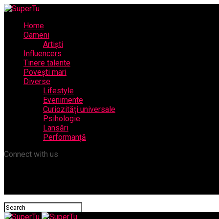
Home
Oameni
Artiști
Influencers
Tinere talente
Povești mari
Diverse
Lifestyle
Evenimente
Curiozități universale
Psihologie
Lansări
Performanță
Connect with us