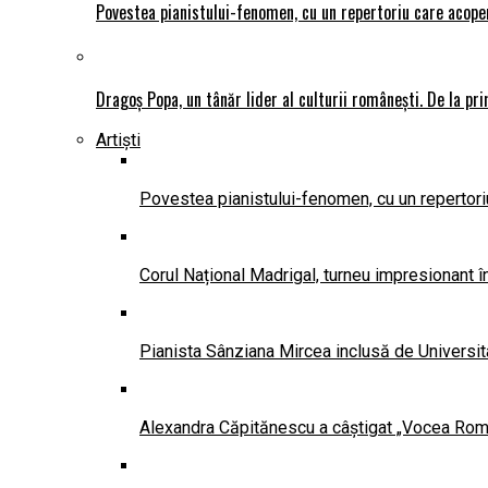
Povestea pianistului-fenomen, cu un repertoriu care acope
Dragoș Popa, un tânăr lider al culturii românești. De la pr
Artiști
Povestea pianistului-fenomen, cu un repertoriu
Corul Național Madrigal, turneu impresionant 
Pianista Sânziana Mircea inclusă de Universit
Alexandra Căpitănescu a câștigat „Vocea Româ