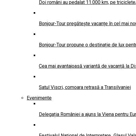
Doi români au pedalat 11.000 km, pe triciclete
Bonjour-Tour pregătește vacanțe în cel mai no
Bonjour-Tour propune o destinație de lux pentr
Cea mai avantajoasă variantă de vacanță la Di
Satul Viscri, comoara retrasă a Transilvaniei
Evenimente
Delegația României a ajuns la Viena pentru Eu
Festivalul Național de Interpretare „Glasul Va