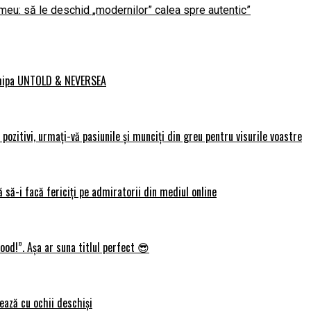
meu: să le deschid „modernilor” calea spre autentic”
 echipa UNTOLD & NEVERSEA
ozitivi, urmați-vă pasiunile și munciți din greu pentru visurile voastre
 să-i facă fericiți pe admiratorii din mediul online
ood!”. Așa ar suna titlul perfect 😎
ează cu ochii deschiși