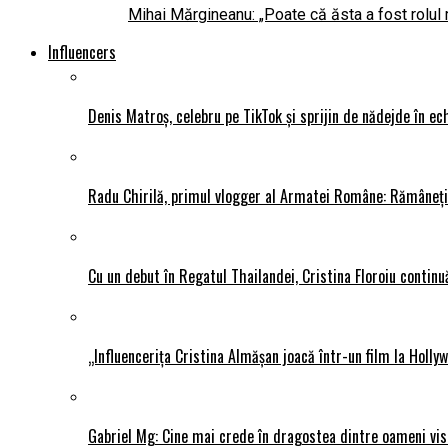
Mihai Mărgineanu: „Poate că ăsta a fost rolul 
Influencers
Denis Matroș, celebru pe TikTok și sprijin de nădejde în
Radu Chirilă, primul vlogger al Armatei Române: Rămâneți p
Cu un debut în Regatul Thailandei, Cristina Floroiu continuă
„Influencerița Cristina Almășan joacă într-un film la Hollyw
Gabriel Mg: Cine mai crede în dragostea dintre oameni vis