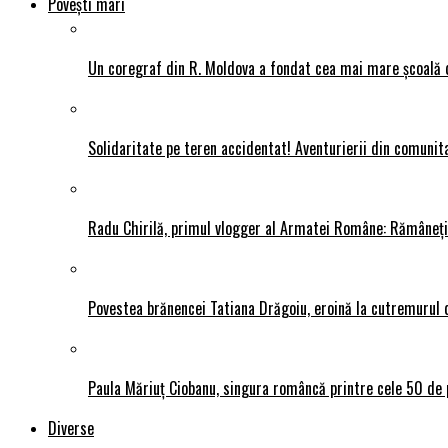
Povești mari
Un coregraf din R. Moldova a fondat cea mai mare școală de
Solidaritate pe teren accidentat! Aventurierii din comunit
Radu Chirilă, primul vlogger al Armatei Române: Rămâneți p
Povestea brănencei Tatiana Drăgoiu, eroină la cutremurul d
Paula Măriuț Ciobanu, singura româncă printre cele 50 de 
Diverse