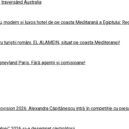
, traversând Australia
u, modern și luxos hotel de pe coasta Meditarană a Egiptului: Re
u turiștii români. EL ALAMEIN, situat pe coasta Mediteranei!
sneyland Paris. Fără agenții și comisioane!
rovision 2026. Alexandra Căpitănescu intră în competiție cu pie
lahiei” 2026 și-a desemnat câștigătorii