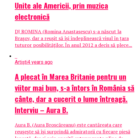
Unite ale Americii, prin muzica
electronică
DJ ROMINA (Romina Anastasescu) s-a născut la
Brașov, dar a reușit să își îndeplinească visul în țara
tuturor posibilităților. În anul 2012 a decis să plece...
Artiști
4 years ago
A plecat în Marea Britanie pentru un
viitor mai bun, s-a întors în România să
cânte, dar a cucerit o lume întreagă.
Interviu – Aura B.
Aura B. (Aura Broscăreanu) este cantăreața care
reușește să își surprindă admiratorii cu fiecare piesă