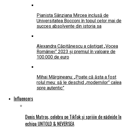
Pianista Sânziana Mircea inclusă de
Universitatea Bocconi în topul celor mai de
succes absolvente din istoria sa
Alexandra Căpitănescu a câștigat „Vocea
României” 2023 și premiul în valoare de
100.000 de euro
Mihai Mărgineanu: „Poate că ăsta a fost
rolul meu: să le deschid „modernilor” calea
spre autentic”
Influencers
Denis Matroș, celebru pe TikTok și sprijin de nădejde în
echipa UNTOLD & NEVERSEA