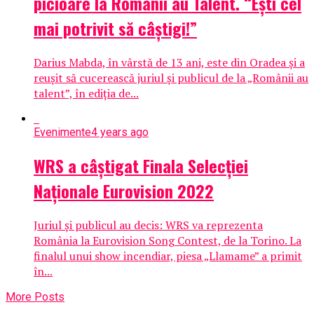
picioare la Românii au Talent. “Ești cel
mai potrivit să câștigi!”
Darius Mabda, în vârstă de 13 ani, este din Oradea și a
reușit să cucerească juriul și publicul de la „Românii au
talent”, în ediția de...
Evenimente
4 years ago
WRS a câștigat Finala Selecției
Naționale Eurovision 2022
Juriul și publicul au decis: WRS va reprezenta
România la Eurovision Song Contest, de la Torino. La
finalul unui show incendiar, piesa „Llamame” a primit
în...
More Posts