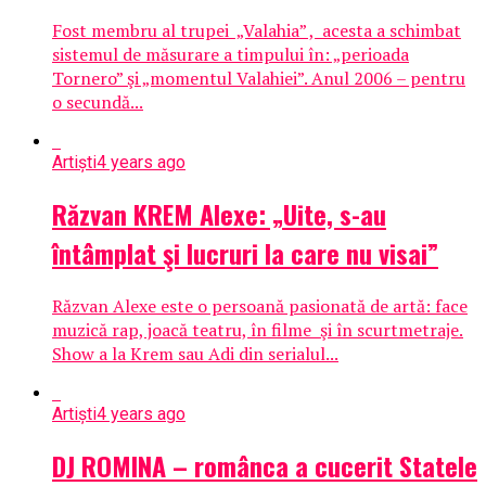
Fost membru al trupei „Valahia” , acesta a schimbat
sistemul de măsurare a timpului în: „perioada
Tornero” şi „momentul Valahiei”. Anul 2006 – pentru
o secundă...
Artiști
4 years ago
Răzvan KREM Alexe: „Uite, s-au
întâmplat şi lucruri la care nu visai”
Răzvan Alexe este o persoană pasionată de artă: face
muzică rap, joacă teatru, în filme şi în scurtmetraje.
Show a la Krem sau Adi din serialul...
Artiști
4 years ago
DJ ROMINA – românca a cucerit Statele