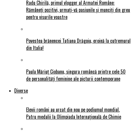
Radu Chirilă, primul vlogger al Armatei Române:
Rămâneți pozitivi, urmați-vă pasiunile și munciți din greu
pentru visurile voastre
Povestea brănencei Tatiana Drăgoiu, eroină la cutremurul
din Italia!
Paula Măriuț Ciobanu, singura româncă printre cele 50
de personalități feminine ale picturii contemporane
Diverse
Elevii români au urcat din nou pe podiumul mondial.
Patru medalii la Olimpiada Internațională de Chimie