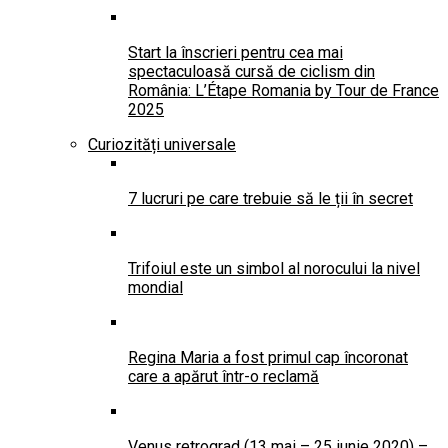
Start la înscrieri pentru cea mai
spectaculoasă cursă de ciclism din
România: L’Étape Romania by Tour de France
2025
Curiozități universale
7 lucruri pe care trebuie să le ții în secret
Trifoiul este un simbol al norocului la nivel
mondial
Regina Maria a fost primul cap încoronat
care a apărut într-o reclamă
Venus retrograd (13 mai – 25 iunie 2020) –