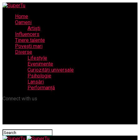
Home
Oameni
Artiști
Influencers
Tinere talente
Povești mari
Diverse
Lifestyle
Evenimente
Curiozități universale
Psihologie
Lansări
Performanță
Connect with us