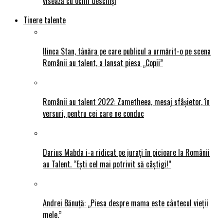
visează cu ochii deschiși
Tinere talente
Ilinca Stan, tânăra pe care publicul a urmărit-o pe scena
Românii au talent, a lansat piesa „Copii”
Românii au talent 2022: Zametheea, mesaj sfâșietor, în
versuri, pentru cei care ne conduc
Darius Mabda i-a ridicat pe jurați în picioare la Românii
au Talent. “Ești cel mai potrivit să câștigi!”
Andrei Bănuță: „Piesa despre mama este cântecul vieții
mele.”