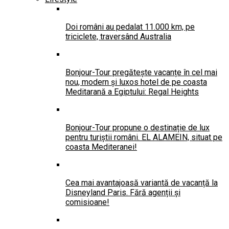
Doi români au pedalat 11.000 km, pe
triciclete, traversând Australia
Bonjour-Tour pregătește vacanțe în cel mai
nou, modern și luxos hotel de pe coasta
Meditarană a Egiptului: Regal Heights
Bonjour-Tour propune o destinație de lux
pentru turiștii români. EL ALAMEIN, situat pe
coasta Mediteranei!
Cea mai avantajoasă variantă de vacanță la
Disneyland Paris. Fără agenții și
comisioane!