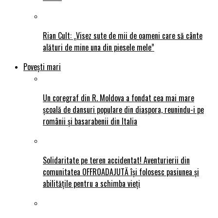
Rian Cult: „Visez sute de mii de oameni care să cânte
alături de mine una din piesele mele”
Povești mari
Un coregraf din R. Moldova a fondat cea mai mare
școală de dansuri populare din diaspora, reunindu-i pe
românii și basarabenii din Italia
Solidaritate pe teren accidentat! Aventurierii din
comunitatea OFFROADAJUTĂ își folosesc pasiunea și
abilitățile pentru a schimba vieți