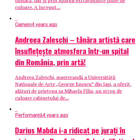
lansată, dar și prin apariții extravagante pline de
culoare. A început...
Oameni
4 years ago
Andreea Zaleschi – tânăra artistă care
însuflețește atmosfera într-un spital
din România, prin artă!
Andreea Zaleschi, masterandă a Universității
Naționale de Arte „George Enescu” din Iași, a oferit,
alături de prietena sa Mihaela Filip, un strop de
culoare cabinetului de...
Performanță
4 years ago
Darius Mabda i-a ridicat pe jurați în