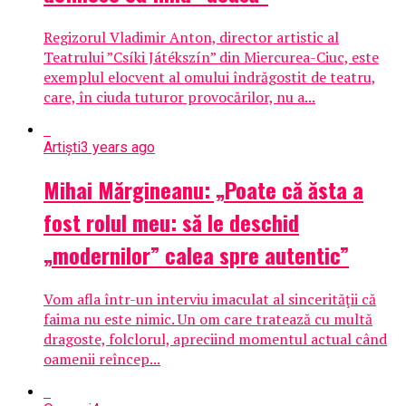
Regizorul Vladimir Anton, director artistic al
Teatrului ”Csíki Játékszín” din Miercurea-Ciuc, este
exemplul elocvent al omului îndrăgostit de teatru,
care, în ciuda tuturor provocărilor, nu a...
Artiști
3 years ago
Mihai Mărgineanu: „Poate că ăsta a
fost rolul meu: să le deschid
„modernilor” calea spre autentic”
Vom afla într-un interviu imaculat al sincerităţii că
faima nu este nimic. Un om care tratează cu multă
dragoste, folclorul, apreciind momentul actual când
oamenii reîncep...