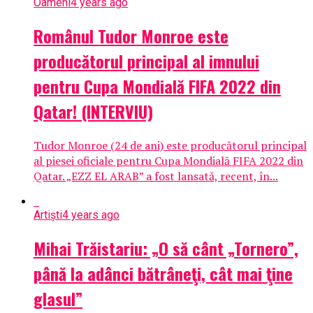
Oameni
4 years ago
Românul Tudor Monroe este
producătorul principal al imnului
pentru Cupa Mondială FIFA 2022 din
Qatar! (INTERVIU)
Tudor Monroe (24 de ani) este producătorul principal
al piesei oficiale pentru Cupa Mondială FIFA 2022 din
Qatar. „EZZ EL ARAB” a fost lansată, recent, în...
Artiști
4 years ago
Mihai Trăistariu: „O să cânt „Tornero”,
până la adânci bătrâneţi, cât mai ţine
glasul”