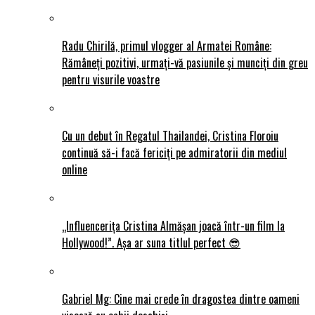
Radu Chirilă, primul vlogger al Armatei Române:
Rămâneți pozitivi, urmați-vă pasiunile și munciți din greu
pentru visurile voastre
Cu un debut în Regatul Thailandei, Cristina Floroiu
continuă să-i facă fericiți pe admiratorii din mediul
online
„Influencerița Cristina Almășan joacă într-un film la
Hollywood!”. Așa ar suna titlul perfect 😎
Gabriel Mg: Cine mai crede în dragostea dintre oameni