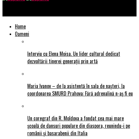
SuperTu
Home
Oameni
Interviu cu Elena Moisa. Un lider cultural dedicat
dezvoltării tinerei generații prin artă
Maria Ivanov – de la asistentă în sala de nașteri, la
coordonarea SMURD Prahova: Fără adrenalină n-aș fi eu
Un coregraf din R. Moldova a fondat cea mai mare
școală de dansuri populare din diaspora, reunindu-i pe
românii și basarabenii din Italia