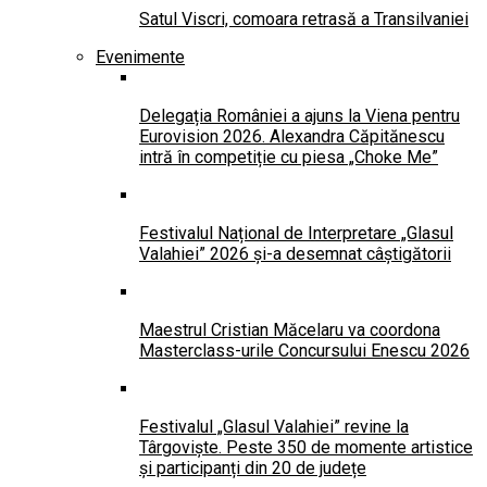
Satul Viscri, comoara retrasă a Transilvaniei
Evenimente
Delegația României a ajuns la Viena pentru
Eurovision 2026. Alexandra Căpitănescu
intră în competiție cu piesa „Choke Me”
Festivalul Național de Interpretare „Glasul
Valahiei” 2026 și-a desemnat câștigătorii
Maestrul Cristian Măcelaru va coordona
Masterclass-urile Concursului Enescu 2026
Festivalul „Glasul Valahiei” revine la
Târgoviște. Peste 350 de momente artistice
și participanți din 20 de județe