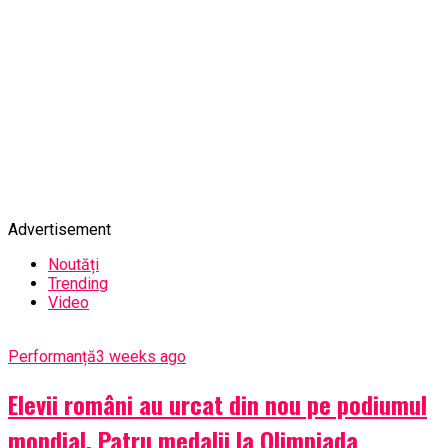
Advertisement
Noutăți
Trending
Video
Performanță
3 weeks ago
Elevii români au urcat din nou pe podiumul
mondial. Patru medalii la Olimpiada