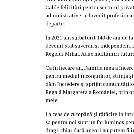
Calde felicitări pentru sectorul privat
administrative, a dovedit profesional
departe.
În 2021 am sărbătorit 140 de ani de l
devenit stat suveran şi independent. I
Regelui Mihai. Aduc mulţumiri tuturo
Ca în fiecare an, Familia mea a încer
pentru mediul înconjurător, ştiinţa ş
dăm încredere şi sprijin comunităţilo
Regală Margareta a României, prin org
mele.
La ceas de cumpănă şi rătăcire în înt
sa pentru noi sunt un far luminos pent
dragi, chiar dacă uneori nu putem fi î