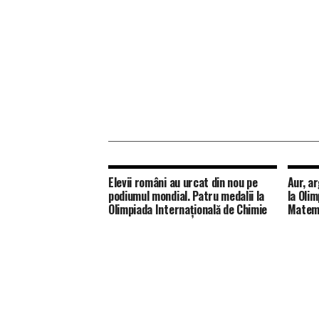
Elevii români au urcat din nou pe
Aur, a
podiumul mondial. Patru medalii la
la Oli
Olimpiada Internațională de Chimie
Matema