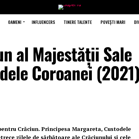
OAMENI
INFLUENCERS
TINERE TALENTE
POVEȘTI MARI
DI
n al Majestății Sale
dele Coroanei (2021
 pentru Crăciun. Principesa Margareta, Custodele
trece zilele de sărbătoare ale Crăciunului și cele