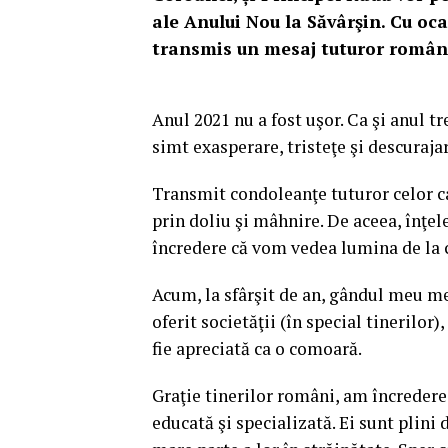
ale Anului Nou la Săvârşin. Cu oc
transmis un mesaj tuturor români
Anul 2021 nu a fost uşor. Ca şi anul 
simt exasperare, tristeţe şi descurajar
Transmit condoleanţe tuturor celor ca
prin doliu şi mâhnire. De aceea, înţel
încredere că vom vedea lumina de la 
Acum, la sfârşit de an, gândul meu mer
oferit societăţii (în special tinerilor)
fie apreciată ca o comoară.
Graţie tinerilor români, am încredere
educată şi specializată. Ei sunt plini