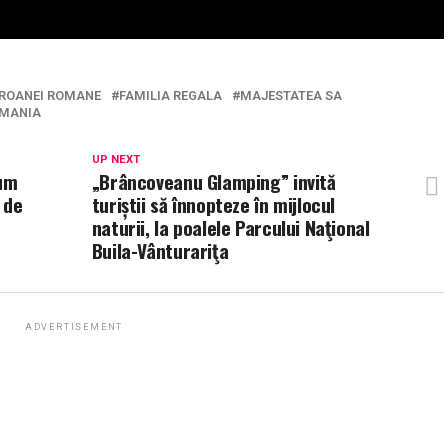
ROANEI ROMANE
FAMILIA REGALA
MAJESTATEA SA
MANIA
UP NEXT
ium
„Brâncoveanu Glamping” invită
 de
turiștii să înnopteze în mijlocul
naturii, la poalele Parcului Naţional
Buila-Vânturariţa
ADVERTISEMENT