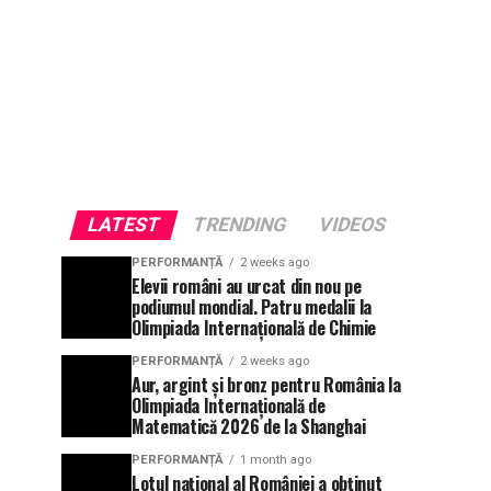
LATEST
TRENDING
VIDEOS
PERFORMANȚĂ
2 weeks ago
Elevii români au urcat din nou pe
podiumul mondial. Patru medalii la
Olimpiada Internațională de Chimie
PERFORMANȚĂ
2 weeks ago
Aur, argint și bronz pentru România la
Olimpiada Internațională de
Matematică 2026 de la Shanghai
PERFORMANȚĂ
1 month ago
Lotul național al României a obținut