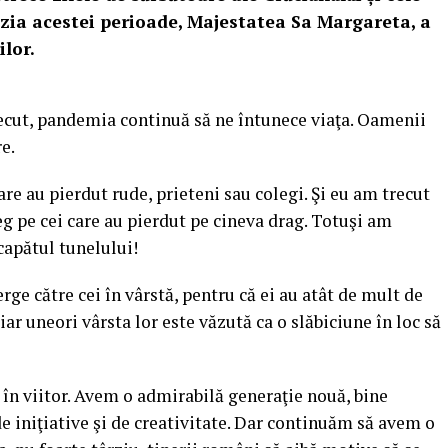
azia acestei perioade, Majestatea Sa Margareta, a
lor.
trecut, pandemia continuă să ne întunece viaţa. Oamenii
e.
re au pierdut rude, prieteni sau colegi. Şi eu am trecut
eg pe cei care au pierdut pe cineva drag. Totuşi am
capătul tunelului!
ge către cei în vârstă, pentru că ei au atât de mult de
, iar uneori vârsta lor este văzută ca o slăbiciune în loc să
 în viitor. Avem o admirabilă generaţie nouă, bine
 de iniţiative şi de creativitate. Dar continuăm să avem o