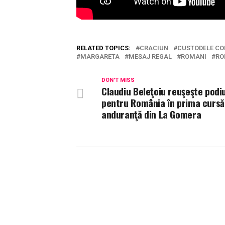
RELATED TOPICS:
CRACIUN
CUSTODELE CO
MARGARETA
MESAJ REGAL
ROMANI
RO
DON'T MISS
Claudiu Beleţoiu reuşeşte pod
pentru România în prima cursă
anduranţă din La Gomera