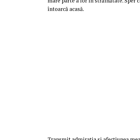
mare parte a lor în străinătate. Sper c
întoarcă acasă.
Transmit admiraţia şi afecţiunea mea m