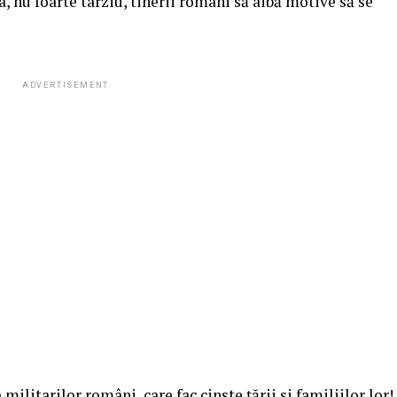
a, nu foarte târziu, tinerii români să aibă motive să se
ADVERTISEMENT
ilitarilor români, care fac cinste ţării şi familiilor lor!