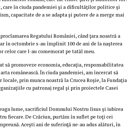
, care în ciuda pandemiei şi a dificultăţilor politice şi
ism, capacitate de a se adapta şi putere de a merge mai
a proclamarea Regatului României, când ţara noastră a
ar în octombrie s-au împlinit 100 de ani de la naşterea
r celor care l-au comemorat pe tatăl meu.
cat să promoveze economia, educaţia, responsabilitatea
i arta românească. În ciuda pandemiei, am încercat să
r locale, prin munca noastră la Crucea Roşie, la Fundaţia
anizaţiile cu patronaj regal şi prin proiectele Casei
reaga lume, sacrificiul Domnului Nostru Iisus şi iubirea
ru fiecare. De Crăciun, purtăm în suflet pe toţi cei
mpreună. Aceşti ani de suferinţă ne-au adus alături, în