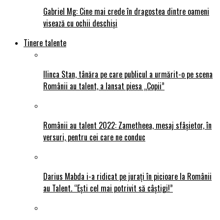
Gabriel Mg: Cine mai crede în dragostea dintre oameni
visează cu ochii deschiși
Tinere talente
Ilinca Stan, tânăra pe care publicul a urmărit-o pe scena
Românii au talent, a lansat piesa „Copii”
Românii au talent 2022: Zametheea, mesaj sfâșietor, în
versuri, pentru cei care ne conduc
Darius Mabda i-a ridicat pe jurați în picioare la Românii
au Talent. “Ești cel mai potrivit să câștigi!”