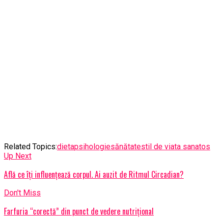
Related Topics:
dieta
psihologie
sănătate
stil de viata sanatos
Up Next
Află ce îți influențează corpul. Ai auzit de Ritmul Circadian?
Don't Miss
Farfuria “corectă” din punct de vedere nutrițional