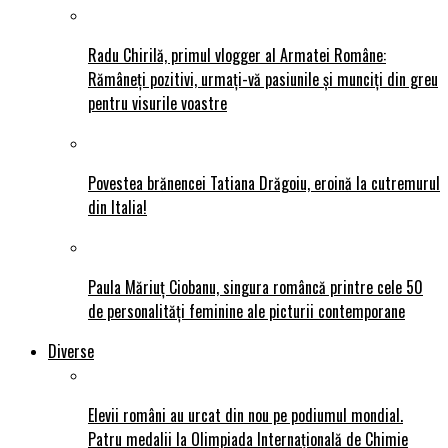
Radu Chirilă, primul vlogger al Armatei Române:
Rămâneți pozitivi, urmați-vă pasiunile și munciți din greu
pentru visurile voastre
Povestea brănencei Tatiana Drăgoiu, eroină la cutremurul
din Italia!
Paula Măriuț Ciobanu, singura româncă printre cele 50
de personalități feminine ale picturii contemporane
Diverse
Elevii români au urcat din nou pe podiumul mondial.
Patru medalii la Olimpiada Internațională de Chimie