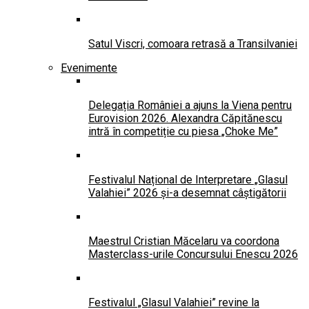
Satul Viscri, comoara retrasă a Transilvaniei
Evenimente
Delegația României a ajuns la Viena pentru
Eurovision 2026. Alexandra Căpitănescu
intră în competiție cu piesa „Choke Me”
Festivalul Național de Interpretare „Glasul
Valahiei” 2026 și-a desemnat câștigătorii
Maestrul Cristian Măcelaru va coordona
Masterclass-urile Concursului Enescu 2026
Festivalul „Glasul Valahiei” revine la