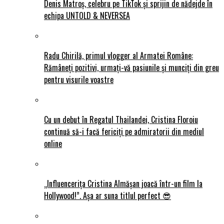
Denis Matroș, celebru pe TikTok și sprijin de nădejde în
echipa UNTOLD & NEVERSEA
Radu Chirilă, primul vlogger al Armatei Române:
Rămâneți pozitivi, urmați-vă pasiunile și munciți din greu
pentru visurile voastre
Cu un debut în Regatul Thailandei, Cristina Floroiu
continuă să-i facă fericiți pe admiratorii din mediul
online
„Influencerița Cristina Almășan joacă într-un film la
Hollywood!”. Așa ar suna titlul perfect 😎