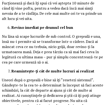
Fucționează și dacă îți spui că vei aștepta 10 minute de
când iți vine pofta, pentru a vedea dacă încă mai simți
nevoia de a te răsfăța. De cele mai multe ori te va prinde un
alt lucu și vei uita.
Revino imediat pe drumul cel bun
Nu lăsa să scape lucrurile de sub control. O greșeală e una,
însă nu-i permite să se transforme într-o cădere. Dacă ai
mâncat ceva ce nu trebuia, nicio grijă, doar revino-ți la
urmatoarea masă. Deja e prea târziu ca să mai faci ceva în
legătură cu ultima masa – pur și simplu concentrează-te pe
cea pe care urmează să o ai.
Reamintește-ți cât de multe lucruri ai realizat
Uneori după o greșeală e bine să iți “resetezi sistemul“.
Gândește-te la cea te-a determinat la început să faci aceste
schimbări, la cât de departe ai ajuns și cât de multe ai
realizat. Ai cunoștințele și dedicarea și știi că iți poți atinge
obiectivele, pentru că ai facut progrese. Nu uita că