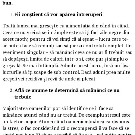
bun.
Fii conștient că vor apărea întreruperi
Toată lumea mai greșește cu alimentația din când în când.
Ceea ce nu vrei să se întâmple este să îți faci zile negre din
acest motiv, pentru că vei simți că ai eșuat – lucru care te-
ar putea face să renunți sau să pierzi controlul complet. Un
eveniment singular – să mănânci ceva ce nu ar fi trebuit sau
să depășești limita de calorii într-o zi, este pur și simplu o
greșeală. Se mai întâmplă. Admite acest lucru, însă nu lăsa
lucrurile să îți scape de sub control. Dacă aduni prea multe
greșeli vei recidiva și revii de unde ai plecat
Află ce anume te determină să mănânci ce nu
trebuie
Majoritatea oamenilor pot să identifice ce îi face să
mănânce atunci când nu ar trebui. De exemplu stresul este
un factor major. Atunci când oamenii mănâncă ca răspuns
la stres, o fac considerând că o recompensă îi va face să se
simtă mai bine. Și chiar e posibil să fie așa – cel puțin pentru