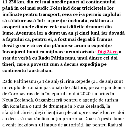
11.238 km, din cel mai nordic punct al continentului
până în cel mai sudic. Folosind doar tricicletele lor
înclinate pentru transport, ceea ce i-a permis cuplului
să călătorească într-o poziție înclinată, călătoria a
acoperit unele dintre cele mai dificile drumuri din
lume. Aventura lor a durat un an și cinci luni, iar dovadă
a faptului că, pentru ei, a fost mai degrabă frumos
decât greu e că cei doi plănuiesc acum o expediție
înconjurul lumii cu mijloace nemotorizate.
Digi24.ro
a
stat de vorbă cu Radu Păltineanu, unul dintre cei doi
tineri, care a povestit cum a decurs expediția pe
continentul australian.
Radu Păltineanu (34 de ani) și Irina Repede (31 de ani) sunt
un cuplu de români pasionați de călătorii, pe care pandemia
de Coronavirus de la începutul anului 2020 i-a prins în
Noua Zeelandă. Organizaseră pentru o agenție de turism
din România o tură de drumeție în Noua Zeelandă, la
sfârșitul căreia, deși clienții au plecat spre casele lor, cei doi
au decis să mai rămână puțin prin zonă. Doar că peste lume
a venit lockdown-ul impus de autorități, iar pentru Radu și