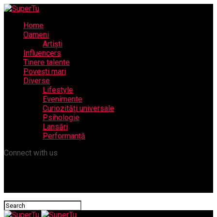
Home
Oameni
Artiști
Influencers
Tinere talente
Povești mari
Diverse
Lifestyle
Evenimente
Curiozități universale
Psihologie
Lansări
Performanță
Connect with us