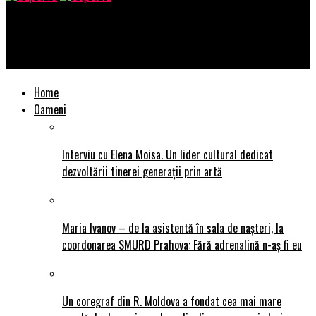
SuperTu
Te-ai abătut de la dietă? Revino pe drumul cel bun
Home
Oameni
Interviu cu Elena Moisa. Un lider cultural dedicat
dezvoltării tinerei generații prin artă
Maria Ivanov – de la asistentă în sala de nașteri, la
coordonarea SMURD Prahova: Fără adrenalină n-aș fi eu
Un coregraf din R. Moldova a fondat cea mai mare