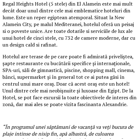
Regal Heights Hotel (5 stele) din El Alamein este mai mult
decât doar unul dintre cele mai emblematice hoteluri din
lume. Este un reper egiptean atemporal. Situat la New
Alamein City, pe malul Mediteranei, hotelul oferă un peisaj
si o poveste unice. Are toate dotarile si serviciile de lux ale
unui hotel de cinci stele, cu 732 de camere moderne, dar cu
un design cald si rafinat.
Hotelul are terase de pe care poate fi admirată priveliștea,
șapte restaurante cu bucătării specifice și internaționale,
SPA-uri, săli de gimnastică, piscine, shopping mall, cinema,
bănci, supermarket și în general tot ce ai putea găsi în
centrul unui mare oraș. Doar că acest oraș este un hotel!
Unul dintre cele mai neobișnuite și luxoase din Egipt. De la
Hotel, se pot face excursii la toate obiectivele de interes din
zonă, dar mai ales se poate vizita fascinanta Alexandrie.
“În programul unei săptămani de vacanţă va veţi bucura de
plaje intinse de nisip fin, apă albastră, de culoarea