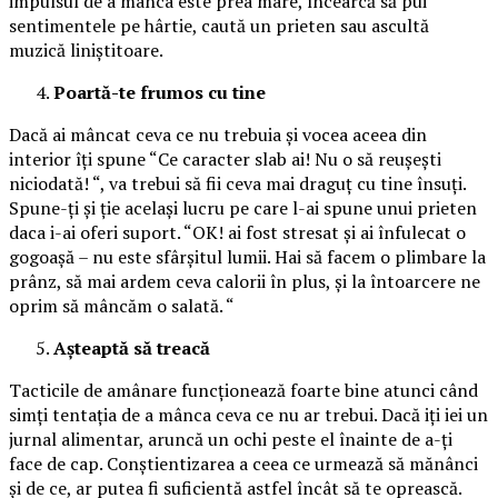
impulsul de a mânca este prea mare, încearcă să pui
sentimentele pe hârtie, caută un prieten sau ascultă
muzică liniștitoare.
Poartă-te frumos cu tine
Dacă ai mâncat ceva ce nu trebuia și vocea aceea din
interior îți spune “Ce caracter slab ai! Nu o să reușești
niciodată! “, va trebui să fii ceva mai draguț cu tine însuți.
Spune-ți și ție același lucru pe care l-ai spune unui prieten
daca i-ai oferi suport. “OK! ai fost stresat și ai înfulecat o
gogoașă – nu este sfârșitul lumii. Hai să facem o plimbare la
prânz, să mai ardem ceva calorii în plus, și la întoarcere ne
oprim să mâncăm o salată. “
Așteaptă să treacă
Tacticile de amânare funcționează foarte bine atunci când
simți tentația de a mânca ceva ce nu ar trebui. Dacă iți iei un
jurnal alimentar, aruncă un ochi peste el înainte de a-ți
face de cap. Conștientizarea a ceea ce urmează să mănânci
și de ce, ar putea fi suficientă astfel încât să te oprească.