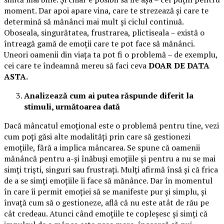
moment. Dar apoi apare vina, care te strezează și care te
determină să mănânci mai mult și ciclul continuă.
Oboseala, singurătatea, frustrarea, plictiseala – există o
întreagă gamă de emoții care te pot face să mănânci.
Uneori oamenii din viața ta pot fi o problemă – de exemplu,
cei care te îndeamnă mereu să faci ceva
DOAR DE DATA
ASTA.
Analizează cum ai putea răspunde diferit la
stimuli, următoarea dată
Dacă mâncatul emoțional este o problemă pentru tine, vezi
cum poți găsi alte modalități prin care să gestionezi
emoțiile, fără a implica mâncarea. Se spune că oamenii
mănâncă pentru a-și înăbuși emoțiile și pentru a nu se mai
simți triști, singuri sau frustrați. Mulți afirmă însă și că frica
de a se simți emoțiile îi face să mănânce. Dar în momentul
în care îi permit emoției să se manifeste pur și simplu, și
învață cum să o gestioneze, află că nu este atât de rău pe
cât credeau. Atunci când emoțiile te copleșesc și simți că