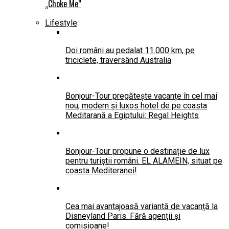
„Choke Me”
Lifestyle
Doi români au pedalat 11.000 km, pe
triciclete, traversând Australia
Bonjour-Tour pregătește vacanțe în cel mai
nou, modern și luxos hotel de pe coasta
Meditarană a Egiptului: Regal Heights
Bonjour-Tour propune o destinație de lux
pentru turiștii români. EL ALAMEIN, situat pe
coasta Mediteranei!
Cea mai avantajoasă variantă de vacanță la
Disneyland Paris. Fără agenții și
comisioane!