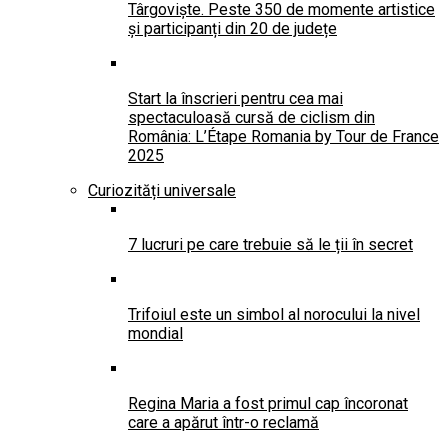
Târgoviște. Peste 350 de momente artistice
și participanți din 20 de județe
Start la înscrieri pentru cea mai
spectaculoasă cursă de ciclism din
România: L’Étape Romania by Tour de France
2025
Curiozități universale
7 lucruri pe care trebuie să le ții în secret
Trifoiul este un simbol al norocului la nivel
mondial
Regina Maria a fost primul cap încoronat
care a apărut într-o reclamă