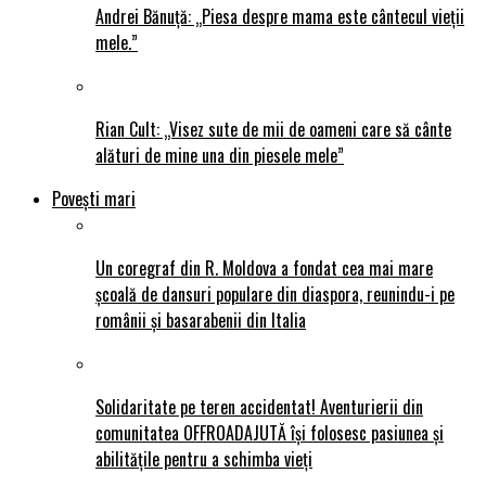
Andrei Bănuță: „Piesa despre mama este cântecul vieții
mele.”
Rian Cult: „Visez sute de mii de oameni care să cânte
alături de mine una din piesele mele”
Povești mari
Un coregraf din R. Moldova a fondat cea mai mare
școală de dansuri populare din diaspora, reunindu-i pe
românii și basarabenii din Italia
Solidaritate pe teren accidentat! Aventurierii din
comunitatea OFFROADAJUTĂ își folosesc pasiunea și
abilitățile pentru a schimba vieți