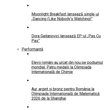
Moonlight Breakfast lansează single-ul
„Dancing (Like Nobody’s Watching)”
Dora Gaitanovici lansează EP-ul „Pas Cu
Pas”
Performanță
Elevii români au urcat din nou pe podiumul
mondial. Patru medalii la Olimpiada
Internațională de Chimie
Aur, argint și bronz pentru România la
Olimpiada Internațională de Matematică
2026 de la Shanghai