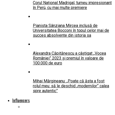
Corul Național Madrigal, turneu impresionant
în Perú, cu mai multe premiere
Pianista Sânziana Mircea inclusă de
Universitatea Bocconi în topul celor mai de
succes absolvente din istoria sa
Alexandra Căpitănescu a câștigat „Vocea
României” 2023 și premiul în valoare de
100.000 de euro
Mihai Mărgineanu: „Poate că ăsta a fost
rolul meu: să le deschid „modernilor” calea
spre autentic”
Influencers