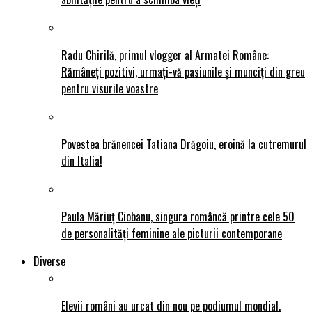
Radu Chirilă, primul vlogger al Armatei Române:
Rămâneți pozitivi, urmați-vă pasiunile și munciți din greu
pentru visurile voastre
Povestea brănencei Tatiana Drăgoiu, eroină la cutremurul
din Italia!
Paula Măriuț Ciobanu, singura româncă printre cele 50
de personalități feminine ale picturii contemporane
Diverse
Elevii români au urcat din nou pe podiumul mondial.