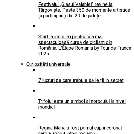
Festivalul „Glasul Valahiei” revine la
Târgoviște. Peste 350 de momente artistice
și participanți din 20 de județe
Start la înscrieri pentru cea mai
spectaculoasă cursă de ciclism din
România: L’Étape Romania by Tour de France
2025
Curiozități universale
7 lucruri pe care trebuie să le ții în secret
Trifoiul este un simbol al norocului la nivel
mondial
Regina Maria a fost primul cap încoronat
care a apărut într-o reclamă