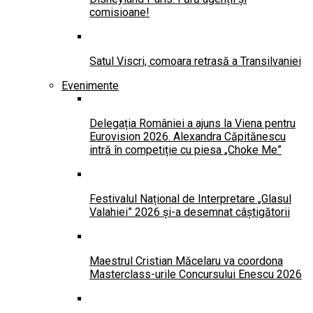
comisioane!
Satul Viscri, comoara retrasă a Transilvaniei
Evenimente
Delegația României a ajuns la Viena pentru
Eurovision 2026. Alexandra Căpitănescu
intră în competiție cu piesa „Choke Me”
Festivalul Național de Interpretare „Glasul
Valahiei” 2026 și-a desemnat câștigătorii
Maestrul Cristian Măcelaru va coordona
Masterclass-urile Concursului Enescu 2026