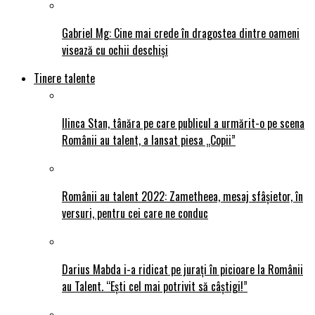
Gabriel Mg: Cine mai crede în dragostea dintre oameni
visează cu ochii deschiși
Tinere talente
Ilinca Stan, tânăra pe care publicul a urmărit-o pe scena
Românii au talent, a lansat piesa „Copii”
Românii au talent 2022: Zametheea, mesaj sfâșietor, în
versuri, pentru cei care ne conduc
Darius Mabda i-a ridicat pe jurați în picioare la Românii
au Talent. “Ești cel mai potrivit să câștigi!”