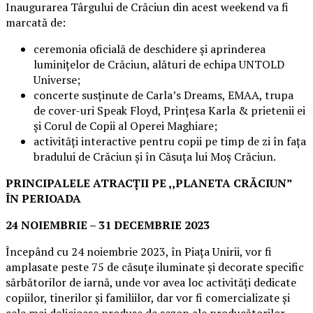
Inaugurarea Târgului de Crăciun din acest weekend va fi
marcată de:
ceremonia oficială de deschidere și aprinderea
luminițelor de Crăciun, alături de echipa UNTOLD
Universe;
concerte susținute de Carla’s Dreams, EMAA, trupa
de cover-uri Speak Floyd, Prințesa Karla & prietenii ei
și Corul de Copii al Operei Maghiare;
activități interactive pentru copii pe timp de zi în fața
bradului de Crăciun și în Căsuța lui Moș Crăciun.
PRINCIPALELE ATRACȚII PE ,,PLANETA CRĂCIUN”
ÎN PERIOADA
24 NOIEMBRIE – 31 DECEMBRIE 2023
Începând cu 24 noiembrie 2023, în Piața Unirii, vor fi
amplasate peste 75 de căsuțe iluminate și decorate specific
sărbătorilor de iarnă, unde vor avea loc activități dedicate
copiilor, tinerilor și familiilor, dar vor fi comercializate și
cele mai delicioase produse de sezon ale producătorilor