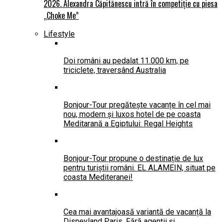
2026. Alexandra Căpitănescu intră în competiție cu piesa
„Choke Me”
Lifestyle
Doi români au pedalat 11.000 km, pe
triciclete, traversând Australia
Bonjour-Tour pregătește vacanțe în cel mai
nou, modern și luxos hotel de pe coasta
Meditarană a Egiptului: Regal Heights
Bonjour-Tour propune o destinație de lux
pentru turiștii români. EL ALAMEIN, situat pe
coasta Mediteranei!
Cea mai avantajoasă variantă de vacanță la
Disneyland Paris. Fără agenții și