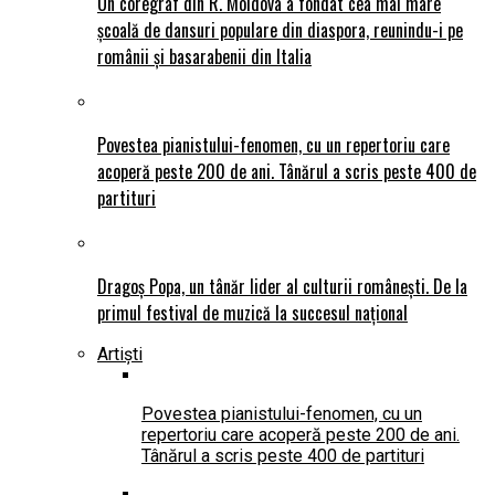
Un coregraf din R. Moldova a fondat cea mai mare
școală de dansuri populare din diaspora, reunindu-i pe
românii și basarabenii din Italia
Povestea pianistului-fenomen, cu un repertoriu care
acoperă peste 200 de ani. Tânărul a scris peste 400 de
partituri
Dragoș Popa, un tânăr lider al culturii românești. De la
primul festival de muzică la succesul național
Artiști
Povestea pianistului-fenomen, cu un
repertoriu care acoperă peste 200 de ani.
Tânărul a scris peste 400 de partituri