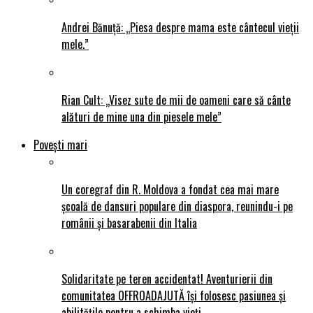
Andrei Bănuță: „Piesa despre mama este cântecul vieții
mele.”
Rian Cult: „Visez sute de mii de oameni care să cânte
alături de mine una din piesele mele”
Povești mari
Un coregraf din R. Moldova a fondat cea mai mare
școală de dansuri populare din diaspora, reunindu-i pe
românii și basarabenii din Italia
Solidaritate pe teren accidentat! Aventurierii din
comunitatea OFFROADAJUTĂ își folosesc pasiunea și
abilitățile pentru a schimba vieți