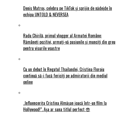
Denis Matroș, celebru pe TikTok și sprijin de nădejde în
echipa UNTOLD & NEVERSEA
Radu Chirilă, primul vlogger al Armatei Române:
Rămâneți pozitivi, urmați-vă pasiunile și munciți din greu
pentru visurile voastre
Cu un debut în Regatul Thailandei, Cristina Floroiu
continuă să-i facă fericiți pe admiratorii din mediul
online
„Influencerița Cristina Almășan joacă într-un film la
Hollywood!”. Așa ar suna titlul perfect 😎