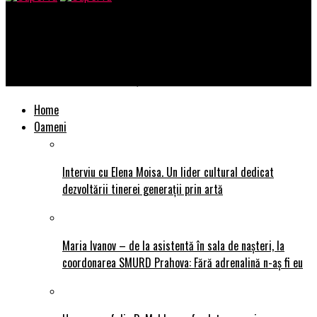
SuperTu
Târgul de Crăciun din Cluj-Napoca se deschide în 24 noiembrie,
pe ,,Planeta Crăciun” în Piața Unirii
Home
Oameni
Interviu cu Elena Moisa. Un lider cultural dedicat
dezvoltării tinerei generații prin artă
Maria Ivanov – de la asistentă în sala de nașteri, la
coordonarea SMURD Prahova: Fără adrenalină n-aș fi eu