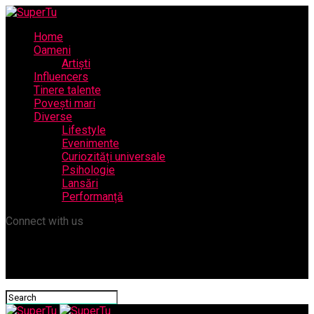
Home
Oameni
Artiști
Influencers
Tinere talente
Povești mari
Diverse
Lifestyle
Evenimente
Curiozități universale
Psihologie
Lansări
Performanță
Connect with us