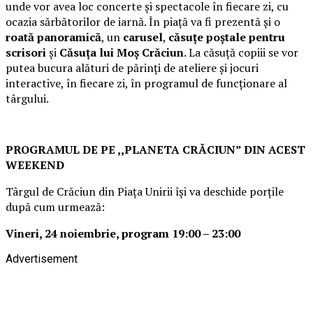
unde vor avea loc concerte și spectacole în fiecare zi, cu
ocazia sărbătorilor de iarnă. În piață va fi prezentă și o
roată panoramică
, un
carusel
,
căsuțe poștale pentru
scrisori
și
Căsuța lui Moș Crăciun
. La căsuță copiii se vor
putea bucura alături de părinți de ateliere și jocuri
interactive, în fiecare zi, în programul de funcționare al
târgului.
PROGRAMUL DE PE ,,PLANETA CRĂCIUN” DIN ACEST
WEEKEND
Târgul de Crăciun din Piața Unirii își va deschide porțile
după cum urmează:
Vineri, 24 noiembrie, program 19:00 – 23:00
Advertisement