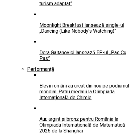
turism adaptat”
Moonlight Breakfast lansează single-ul
„Dancing (Like Nobody’s Watching)”
Dora Gaitanovici lansează EP-ul „Pas Cu
Pas”
Performanță
Elevii români au urcat din nou pe podiumul
mondial. Patru medalii la Olimpiada
Internațională de Chimie
Aur, argint și bronz pentru România la
Olimpiada Internațională de Matematică
2026 de la Shanghai