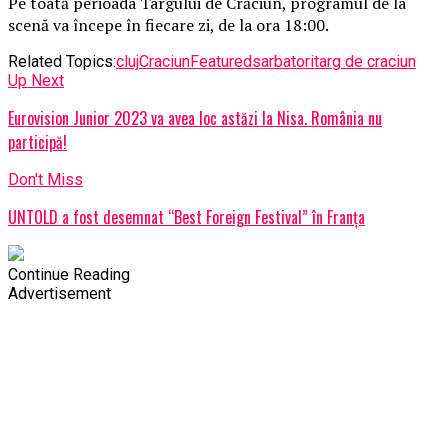
Pe toată perioada Târgului de Crăciun, programul de la
scenă va începe în fiecare zi, de la ora 18:00.
Related Topics:
cluj
Craciun
Featured
sarbatori
targ de craciun
Up Next
Eurovision Junior 2023 va avea loc astăzi la Nisa. România nu
participă!
Don't Miss
UNTOLD a fost desemnat “Best Foreign Festival” în Franța
Continue Reading
Advertisement