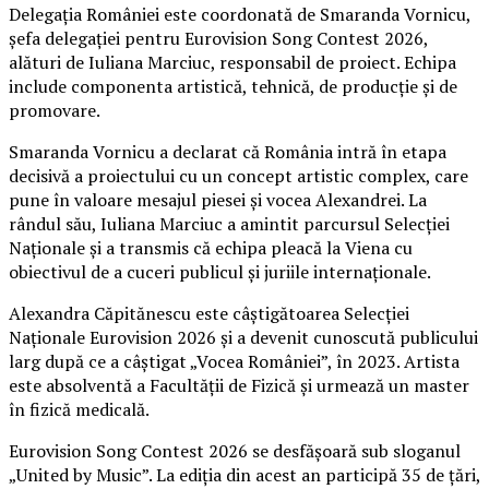
Delegația României este coordonată de Smaranda Vornicu,
șefa delegației pentru Eurovision Song Contest 2026,
alături de Iuliana Marciuc, responsabil de proiect. Echipa
include componenta artistică, tehnică, de producție și de
promovare.
Smaranda Vornicu a declarat că România intră în etapa
decisivă a proiectului cu un concept artistic complex, care
pune în valoare mesajul piesei și vocea Alexandrei. La
rândul său, Iuliana Marciuc a amintit parcursul Selecției
Naționale și a transmis că echipa pleacă la Viena cu
obiectivul de a cuceri publicul și juriile internaționale.
Alexandra Căpitănescu este câștigătoarea Selecției
Naționale Eurovision 2026 și a devenit cunoscută publicului
larg după ce a câștigat „Vocea României”, în 2023. Artista
este absolventă a Facultății de Fizică și urmează un master
în fizică medicală.
Eurovision Song Contest 2026 se desfășoară sub sloganul
„United by Music”. La ediția din acest an participă 35 de țări,