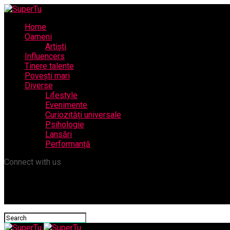
Home
Oameni
Artiști
Influencers
Tinere talente
Povești mari
Diverse
Lifestyle
Evenimente
Curiozități universale
Psihologie
Lansări
Performanță
Connect with us