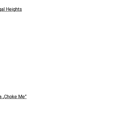
gal Heights
sa „Choke Me”