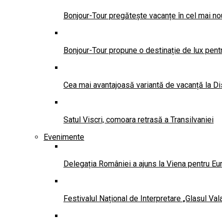
Bonjour-Tour pregătește vacanțe în cel mai no
Bonjour-Tour propune o destinație de lux pentr
Cea mai avantajoasă variantă de vacanță la Di
Satul Viscri, comoara retrasă a Transilvaniei
Evenimente
Delegația României a ajuns la Viena pentru Eu
Festivalul Național de Interpretare „Glasul Va