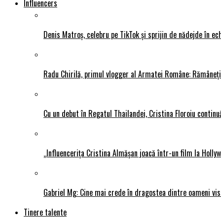
Influencers
Denis Matroș, celebru pe TikTok și sprijin de nădejde în
Radu Chirilă, primul vlogger al Armatei Române: Rămâneți p
Cu un debut în Regatul Thailandei, Cristina Floroiu continuă
„Influencerița Cristina Almășan joacă într-un film la Hollyw
Gabriel Mg: Cine mai crede în dragostea dintre oameni vis
Tinere talente