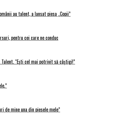
omânii au talent, a lansat piesa „Copii”
rsuri, pentru cei care ne conduc
Talent. “Ești cel mai potrivit să câștigi!”
le.”
uri de mine una din piesele mele”