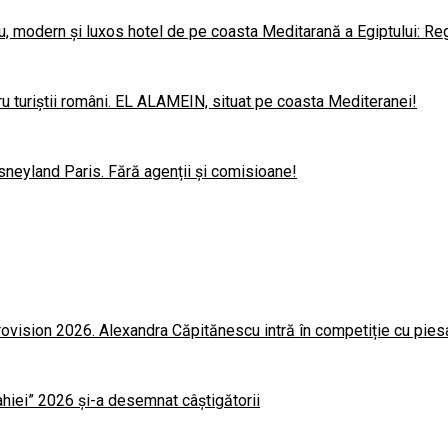
u, modern și luxos hotel de pe coasta Meditarană a Egiptului: Re
u turiștii români. EL ALAMEIN, situat pe coasta Mediteranei!
sneyland Paris. Fără agenții și comisioane!
rovision 2026. Alexandra Căpitănescu intră în competiție cu pie
lahiei” 2026 și-a desemnat câștigătorii