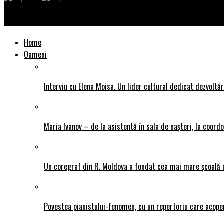
SuperTu
Home
Oameni
Interviu cu Elena Moisa. Un lider cultural dedicat dezvoltări
Maria Ivanov – de la asistentă în sala de nașteri, la coor
Un coregraf din R. Moldova a fondat cea mai mare școală de
Povestea pianistului-fenomen, cu un repertoriu care acope