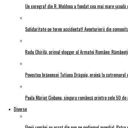
Un coregraf din R. Moldova a fondat cea mai mare școală de
Solidaritate pe teren accidentat! Aventurierii din comunit
Radu Chirilă, primul vlogger al Armatei Române: Rămâneți p
Povestea brănencei Tatiana Drăgoiu, eroină la cutremurul d
Paula Măriuț Ciobanu, singura româncă printre cele 50 de 
Diverse
Elevii români au urcat din nou pe podiumul mondial. Patru 