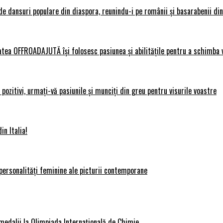
 dansuri populare din diaspora, reunindu-i pe românii și basarabenii din 
atea OFFROADAJUTĂ își folosesc pasiunea și abilitățile pentru a schimba v
ozitivi, urmați-vă pasiunile și munciți din greu pentru visurile voastre
in Italia!
personalități feminine ale picturii contemporane
medalii la Olimpiada Internațională de Chimie