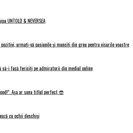
 echipa UNTOLD & NEVERSEA
ozitivi, urmați-vă pasiunile și munciți din greu pentru visurile voastre
 să-i facă fericiți pe admiratorii din mediul online
ood!”. Așa ar suna titlul perfect 😎
ează cu ochii deschiși