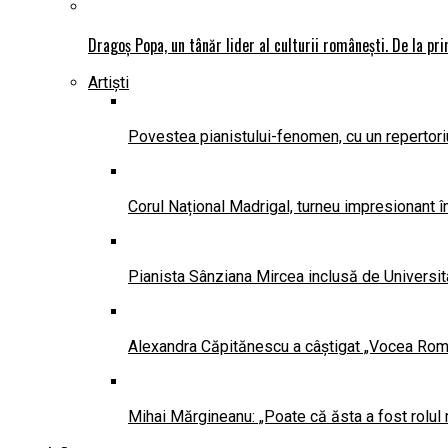
Dragoș Popa, un tânăr lider al culturii românești. De la pr
Artiști
Povestea pianistului-fenomen, cu un repertoriu
Corul Național Madrigal, turneu impresionant 
Pianista Sânziana Mircea inclusă de Universit
Alexandra Căpitănescu a câștigat „Vocea Româ
Mihai Mărgineanu: „Poate că ăsta a fost rolul 