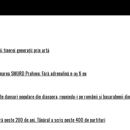
i tinerei generații prin artă
donarea SMURD Prahova: Fără adrenalină n-aș fi eu
 dansuri populare din diaspora, reunindu-i pe românii și basarabenii din 
ră peste 200 de ani. Tânărul a scris peste 400 de partituri