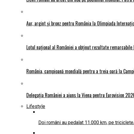
Aur, argint și bronz pentru România la Olimpiada Interna
Lotul național al României a obținut rezultate remarcabile
România, campioană mondială pentru a treia oară la Camp
Delegația României a ajuns la Viena pentru Eurovision 202
Lifestyle
Doi români au pedalat 11.000 km, pe triciclete