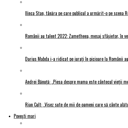
Ilinca Stan, tânăra pe care publicul a urmărit-o pe scena R
Românii au talent 2022: Zametheea, mesaj sfâșietor, în ve
Darius Mabda i-a ridicat pe jurați în picioare la Românii au 
Andrei Bănuță: „Piesa despre mama este cântecul vieții me
Rian Cult: „Visez sute de mii de oameni care să cânte alăt
Povești mari