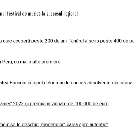
imul festival de muzică la succesul național
 care acoperă peste 200 de ani. Tânărul a scris peste 400 de par
în Perú, cu mai multe premiere
atea Bocconi în topul celor mai de succes absolvente din istoria
niei” 2023 și premiul în valoare de 100.000 de euro
meu: să le deschid „modernilor” calea spre autentic”