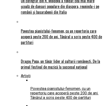
Un coregraf din R. Moldova a fondat cea mai mare
școală de dansuri populare din diaspora, reunindu-i pe
românii și basarabenii din Italia
Povestea pianistului-fenomen, cu un repertoriu care
acoperă peste 200 de ani. Tânărul a scris peste 400 de
partituri
Dragoș Popa, un tânăr lider al culturii românești. De la
primul festival de muzică la succesul național
Artiști
Povestea pianistului-fenomen, cu un
repertoriu care acoperă peste 200 de ani.
Tânărul a scris peste 400 de partituri