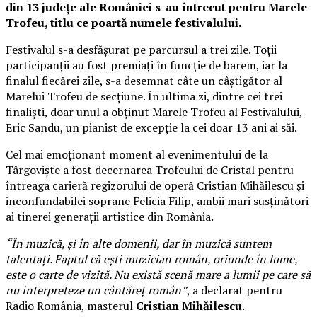
din 13 județe ale României s-au întrecut pentru Marele
Trofeu, titlu ce poartă numele festivalului.
Festivalul s-a desfășurat pe parcursul a trei zile. Toții
participanții au fost premiați în funcție de barem, iar la
finalul fiecărei zile, s-a desemnat câte un câștigător al
Marelui Trofeu de secțiune. În ultima zi, dintre cei trei
finaliști, doar unul a obținut Marele Trofeu al Festivalului,
Eric Sandu, un pianist de excepție la cei doar 13 ani ai săi.
Cel mai emoționant moment al evenimentului de la
Târgoviște a fost decernarea Trofeului de Cristal pentru
întreaga carieră regizorului de operă Cristian Mihăilescu și
inconfundabilei soprane Felicia Filip, ambii mari susținători
ai tinerei generații artistice din România.
“În muzică, și în alte domenii, dar în muzică suntem
talentați. Faptul că ești muzician român, oriunde în lume,
este o carte de vizită. Nu există scenă mare a lumii pe care să
nu interpreteze un cântăreț român”
, a declarat pentru
Radio România, masterul
Cristian Mihăilescu
.