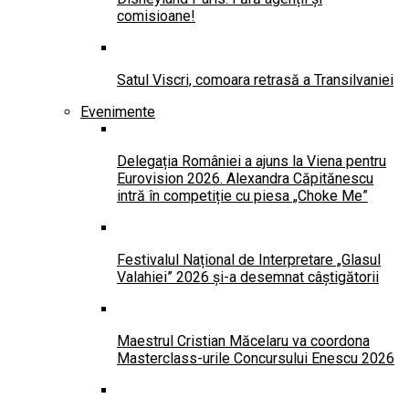
comisioane!
Satul Viscri, comoara retrasă a Transilvaniei
Evenimente
Delegația României a ajuns la Viena pentru
Eurovision 2026. Alexandra Căpitănescu
intră în competiție cu piesa „Choke Me”
Festivalul Național de Interpretare „Glasul
Valahiei” 2026 și-a desemnat câștigătorii
Maestrul Cristian Măcelaru va coordona
Masterclass-urile Concursului Enescu 2026