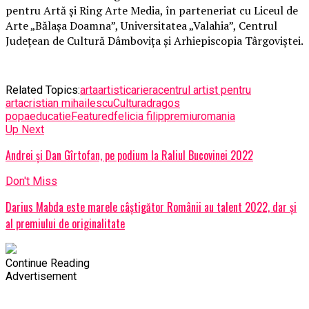
pentru Artă și Ring Arte Media, în parteneriat cu Liceul de
Arte „Bălașa Doamna”, Universitatea „Valahia”, Centrul
Județean de Cultură Dâmbovița și Arhiepiscopia Târgoviștei.
Related Topics:
arta
artisti
cariera
centrul artist pentru
arta
cristian mihailescu
Cultura
dragos
popa
educatie
Featured
felicia filip
premiu
romania
Up Next
Andrei și Dan Gîrtofan, pe podium la Raliul Bucovinei 2022
Don't Miss
Darius Mabda este marele câștigător Românii au talent 2022, dar și
al premiului de originalitate
Continue Reading
Advertisement