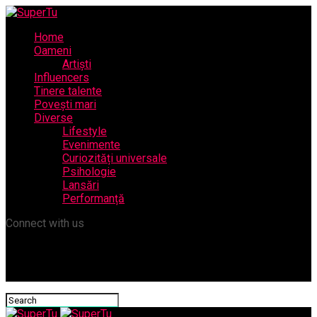
Home
Oameni
Artiști
Influencers
Tinere talente
Povești mari
Diverse
Lifestyle
Evenimente
Curiozități universale
Psihologie
Lansări
Performanță
Connect with us