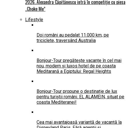
2026. Alexandra Căpitănescu intră în competiție cu piesa
„Choke Me”
Lifestyle
Doi români au pedalat 11.000 km, pe
triciclete, traversând Australia
Bonjour-Tour pregătește vacanțe în cel mai
nou, modern și luxos hotel de pe coasta
Meditarană a Egiptului: Regal Heights
Bonjour-Tour propune o destinație de lux
pentru turiștii români. EL ALAMEIN, situat pe
coasta Mediteranei!
Cea mai avantajoasă variantă de vacanță la
Disneyland Paris. Fără agenții și