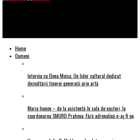
SuperTu
Soprana Felicia Filip și maestrul Cristian Mihăilescu, premiați
pentru întreaga carieră
Home
Oameni
Interviu cu Elena Moisa. Un lider cultural dedicat
dezvoltării tinerei generații prin artă
Maria Ivanov – de la asistentă în sala de nașteri, la
coordonarea SMURD Prahova: Fără adrenalină n-aș fi eu