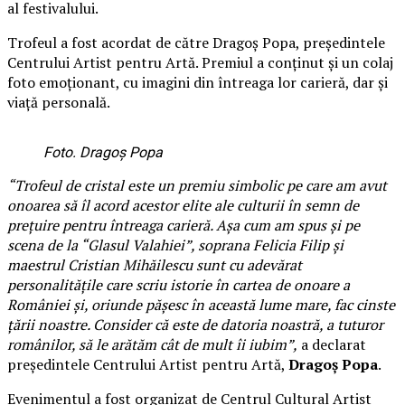
al festivalului.
Trofeul a fost acordat de către Dragoș Popa, președintele
Centrului Artist pentru Artă. Premiul a conținut și un colaj
foto emoționant, cu imagini din întreaga lor carieră, dar și
viață personală.
Foto. Dragoș Popa
“Trofeul de cristal este un premiu simbolic pe care am avut
onoarea să îl acord acestor elite ale culturii în semn de
prețuire pentru întreaga carieră. Așa cum am spus și pe
scena de la “Glasul Valahiei”, soprana Felicia Filip și
maestrul Cristian Mihăilescu sunt cu adevărat
personalitățile care scriu istorie în cartea de onoare a
României și, oriunde pășesc în această lume mare, fac cinste
țării noastre. Consider că este de datoria noastră, a tuturor
românilor, să le arătăm cât de mult îi iubim”,
a declarat
președintele Centrului Artist pentru Artă,
Dragoș Popa
.
Evenimentul a fost organizat de Centrul Cultural Artist