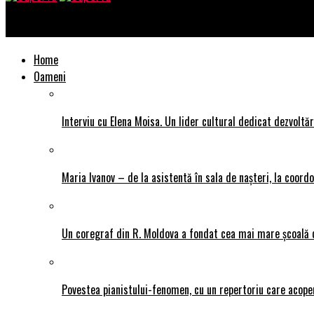
SuperTu
Home
Oameni
Interviu cu Elena Moisa. Un lider cultural dedicat dezvoltări
Maria Ivanov – de la asistentă în sala de nașteri, la coor
Un coregraf din R. Moldova a fondat cea mai mare școală de
Povestea pianistului-fenomen, cu un repertoriu care acope