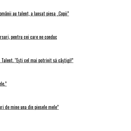
omânii au talent, a lansat piesa „Copii”
rsuri, pentru cei care ne conduc
Talent. “Ești cel mai potrivit să câștigi!”
le.”
uri de mine una din piesele mele”