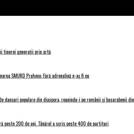
i tinerei generații prin artă
donarea SMURD Prahova: Fără adrenalină n-aș fi eu
 dansuri populare din diaspora, reunindu-i pe românii și basarabenii din 
ră peste 200 de ani. Tânărul a scris peste 400 de partituri