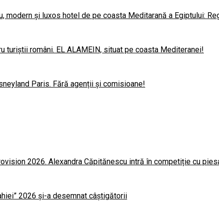
u, modern și luxos hotel de pe coasta Meditarană a Egiptului: Re
u turiștii români. EL ALAMEIN, situat pe coasta Mediteranei!
sneyland Paris. Fără agenții și comisioane!
rovision 2026. Alexandra Căpitănescu intră în competiție cu pie
lahiei” 2026 și-a desemnat câștigătorii