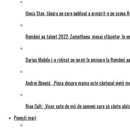
Ilinca Stan, tânăra pe care publicul a urmărit-o pe scena R
Românii au talent 2022: Zametheea, mesaj sfâșietor, în ve
Darius Mabda i-a ridicat pe jurați în picioare la Românii au 
Andrei Bănuță: „Piesa despre mama este cântecul vieții me
Rian Cult: „Visez sute de mii de oameni care să cânte alăt
Povești mari