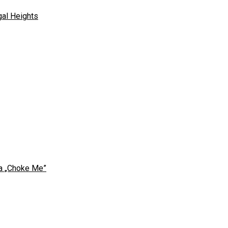
gal Heights
sa „Choke Me”