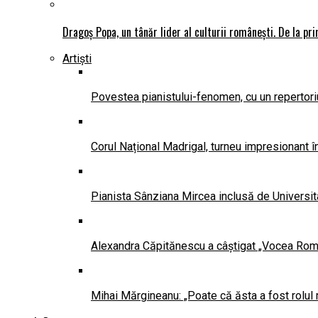
Dragoș Popa, un tânăr lider al culturii românești. De la pr
Artiști
Povestea pianistului-fenomen, cu un repertoriu
Corul Național Madrigal, turneu impresionant 
Pianista Sânziana Mircea inclusă de Universit
Alexandra Căpitănescu a câștigat „Vocea Româ
Mihai Mărgineanu: „Poate că ăsta a fost rolul 