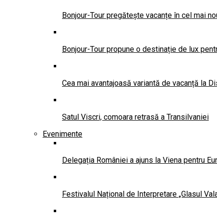
Bonjour-Tour pregătește vacanțe în cel mai no
Bonjour-Tour propune o destinație de lux pentr
Cea mai avantajoasă variantă de vacanță la Di
Satul Viscri, comoara retrasă a Transilvaniei
Evenimente
Delegația României a ajuns la Viena pentru Eu
Festivalul Național de Interpretare „Glasul Va