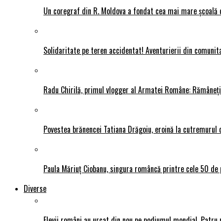
Un coregraf din R. Moldova a fondat cea mai mare școală de
Solidaritate pe teren accidentat! Aventurierii din comunit
Radu Chirilă, primul vlogger al Armatei Române: Rămâneți p
Povestea brănencei Tatiana Drăgoiu, eroină la cutremurul d
Paula Măriuț Ciobanu, singura româncă printre cele 50 de 
Diverse
Elevii români au urcat din nou pe podiumul mondial. Patru 