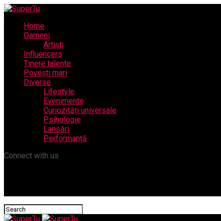
Home
Oameni
Artiști
Influencers
Tinere talente
Povești mari
Diverse
Lifestyle
Evenimente
Curiozități universale
Psihologie
Lansări
Performanță
Connect with us