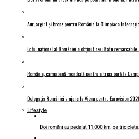
Aur, argint și bronz pentru România la Olimpiada Interna
Lotul național al României a obținut rezultate remarcabile
România, campioană mondială pentru a treia oară la Camp
Delegația României a ajuns la Viena pentru Eurovision 202
Lifestyle
Doi români au pedalat 11.000 km, pe triciclete