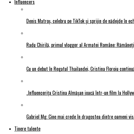
Influencers
Denis Matroș, celebru pe TikTok și sprijin de nădejde în
Radu Chirilă, primul vlogger al Armatei Române: Rămâneți p
Cu un debut în Regatul Thailandei, Cristina Floroiu continuă
„Influencerița Cristina Almășan joacă într-un film la Hollyw
Gabriel Mg: Cine mai crede în dragostea dintre oameni vis
Tinere talente