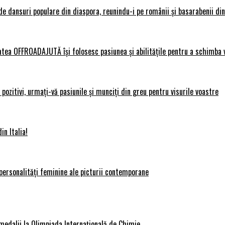
 dansuri populare din diaspora, reunindu-i pe românii și basarabenii din 
atea OFFROADAJUTĂ își folosesc pasiunea și abilitățile pentru a schimba v
ozitivi, urmați-vă pasiunile și munciți din greu pentru visurile voastre
in Italia!
personalități feminine ale picturii contemporane
medalii la Olimpiada Internațională de Chimie