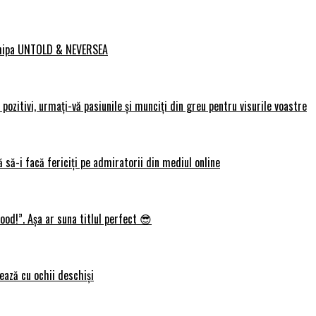
 echipa UNTOLD & NEVERSEA
ozitivi, urmați-vă pasiunile și munciți din greu pentru visurile voastre
 să-i facă fericiți pe admiratorii din mediul online
ood!”. Așa ar suna titlul perfect 😎
ează cu ochii deschiși