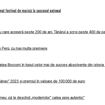
imul festival de muzică la succesul național
 care acoperă peste 200 de ani. Tânărul a scris peste 400 de par
în Perú, cu mai multe premiere
atea Bocconi în topul celor mai de succes absolvente din istoria
niei” 2023 și premiul în valoare de 100.000 de euro
meu: să le deschid „modernilor” calea spre autentic”