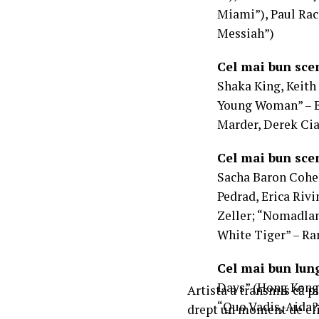
Miami”), Paul Raci
Messiah”)
Cel mai bun sce
Shaka King, Keith
Young Woman” – E
Marder, Derek Cia
Cel mai bun sce
Sacha Baron Cohen
Pedrad, Erica Riv
Zeller; “Nomadlan
White Tiger” – R
Cel mai bun lun
Days” (Hong Kong)
Artista a transmis că p
“Quo Vadis, Aida?
drept un moment de eli