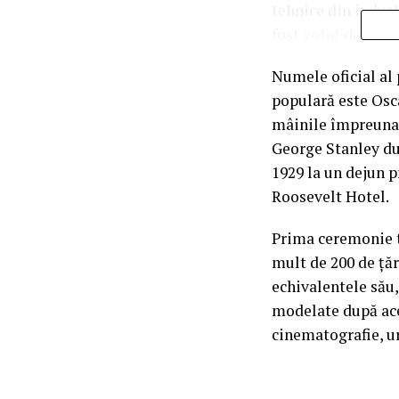
tehnice din indust
fost votat de mem
Numele oficial al
populară este Osca
mâinile împreunate
George Stanley du
1929 la un dejun 
Roosevelt Hotel.
Prima ceremonie te
mult de 200 de ță
echivalentele său
modelate după aces
cinematografie, u