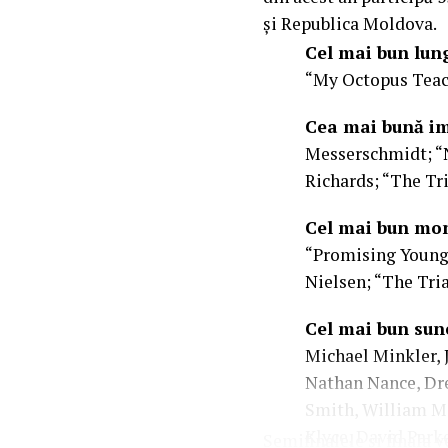
și Republica Moldova.
Cel mai bun lu
“My Octopus Teac
Cea mai bună i
Messerschmidt; “
Richards; “The Tr
Cel mai bun mo
“Promising Young 
Nielsen; “The Tri
Cel mai bun sun
Michael Minkler, 
Nathan Nance, Dre
Smith, William Mi
Klyce, David Parke
Semifinalele și finala 