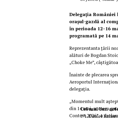
Delegația României l
orașul-gazdă al compe
în perioada 12–16 ma
programată pe 14 ma
Reprezentanta țării noa
alături de Bogdan Stoic
„Choke Me”, câștigătoar
Înainte de plecarea spre
Aeroportul Internațional
delegația.
„Momentul mult aştepta
din 14 mai, suntem gat
Cel mai bun acto
Contest 2026”, a declar
7”), Daniel Kaluuy