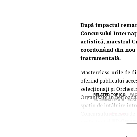
După impactul remarca
Concursului Internaț
artistică, maestrul C
coordonând din nou m
instrumentală.
Masterclass-urile de dir
oferind publicului acces
selecționați și Orches
RELATED TOPICS:
AC
Organizate în perioada 
NOMINALIZARI
OS
spațiu de întâlnire înt
Concursului Enescu de a
DON'T MISS
LIVE: Cerem
profesionist, conectat 
GRAMMY | Ma
decisiv înainte: pentru
ET / 12pm P