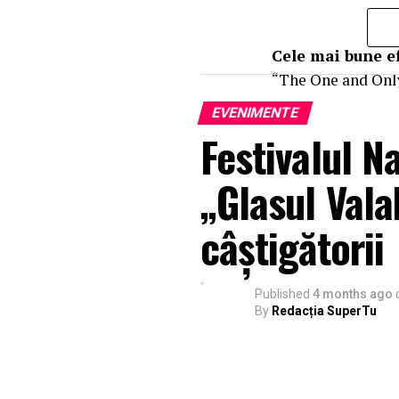
Jaime Baksht, Mic
zilele de 12, 14 și 16 ma
Cele mai bune ef
“The One and Only
EVENIMENTE
Festivalul N
„Glasul Vala
câștigătorii
Published
4 months ago
By
Redacția SuperTu