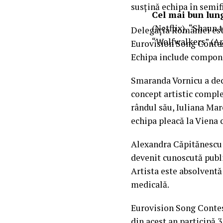
susțină echipa în semif
Cel mai bun lun
(Netflix), “Shaun 
Delegația României est
“Wolfwalkers” (A
Eurovision Song Contest
Echipa include componen
Smaranda Vornicu a decl
concept artistic comple
rândul său, Iuliana Mar
echipa pleacă la Viena c
Alexandra Căpitănescu e
devenit cunoscută publi
Artista este absolventă 
medicală.
Eurovision Song Contest
din acest an participă 3