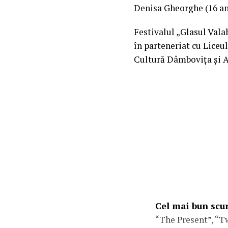
Denisa Gheorghe (16 an
Festivalul „Glasul Valah
în parteneriat cu Liceu
Cultură Dâmbovița și A
Cel mai bun scur
“The Present”, “T