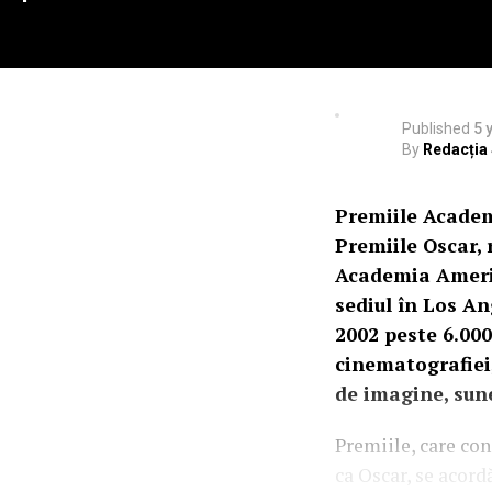
Published
5 
By
Redacția
Premiile Academ
Premiile Oscar, 
Academia Americ
sediul în Los An
2002 peste 6.000
cinematografiei,
de imagine, sunet
Premiile, care con
ca Oscar, se acordă