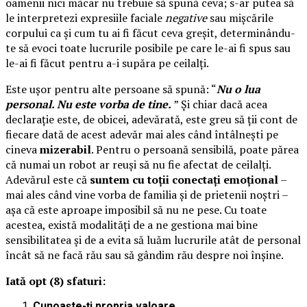
oamenii nici măcar nu trebuie să spună ceva; s-ar putea să
le interpretezi expresiile faciale
negative
sau mișcările
corpului ca și cum tu ai fi făcut ceva greșit, determinându-
te să evoci toate lucrurile posibile pe care le-ai fi spus sau
le-ai fi făcut pentru a-i supăra pe ceilalți.
Este ușor pentru alte persoane să spună: “
Nu o lua
personal. Nu este vorba de tine.
” Și chiar dacă acea
declarație este, de obicei, adevărată, este greu să ții cont de
fiecare dată de acest adevăr mai ales când întâlnești pe
cineva
mizerabil
. Pentru o persoană sensibilă, poate părea
că numai un robot ar reuși să nu fie afectat de ceilalți.
Adevărul este că
suntem cu toții conectați emoțional
–
mai ales când vine vorba de familia și de prietenii noștri –
așa că este aproape imposibil să nu ne pese. Cu toate
acestea, există modalități de a ne gestiona mai bine
sensibilitatea și de a evita să luăm lucrurile atât de personal
încât să ne facă rău sau să gândim rău despre noi înșine.
Iată opt (8) sfaturi:
Cunoaște-ți propria valoare
.