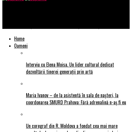
SuperTu
Cei mai frumoși oameni sunt cei care și-au depășit complexele
Home
Oameni
Interviu cu Elena Moisa. Un lider cultural dedicat
dezvoltării tinerei generații prin artă
Maria Ivanov – de la asistentă în sala de nașteri, la
coordonarea SMURD Prahova: Fără adrenalină n-aș fi eu
Un coregraf din R. Moldova a fondat cea mai mare