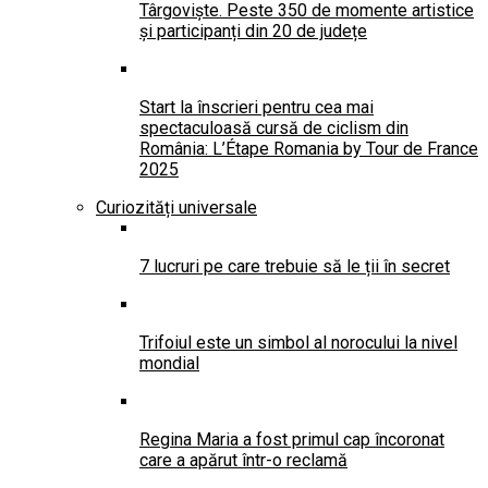
Târgoviște. Peste 350 de momente artistice
și participanți din 20 de județe
Start la înscrieri pentru cea mai
spectaculoasă cursă de ciclism din
România: L’Étape Romania by Tour de France
2025
Curiozități universale
7 lucruri pe care trebuie să le ții în secret
Trifoiul este un simbol al norocului la nivel
mondial
Regina Maria a fost primul cap încoronat
care a apărut într-o reclamă