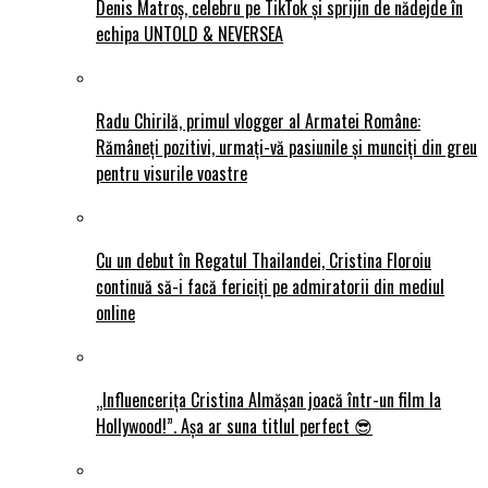
Denis Matroș, celebru pe TikTok și sprijin de nădejde în
echipa UNTOLD & NEVERSEA
Radu Chirilă, primul vlogger al Armatei Române:
Rămâneți pozitivi, urmați-vă pasiunile și munciți din greu
pentru visurile voastre
Cu un debut în Regatul Thailandei, Cristina Floroiu
continuă să-i facă fericiți pe admiratorii din mediul
online
„Influencerița Cristina Almășan joacă într-un film la
Hollywood!”. Așa ar suna titlul perfect 😎