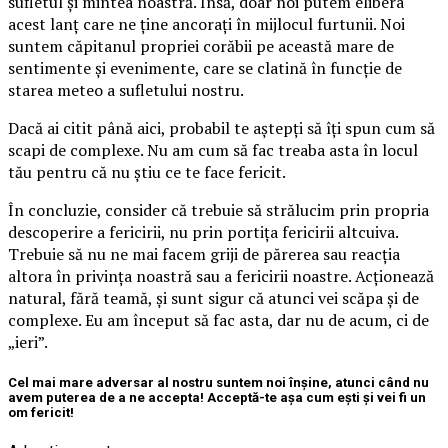
sufletul și mintea noastră. Însă, doar noi putem elibera
acest lanț care ne ține ancorați în mijlocul furtunii. Noi
suntem căpitanul propriei corăbii pe această mare de
sentimente și evenimente, care se clatină în funcție de
starea meteo a sufletului nostru.
Dacă ai citit până aici, probabil te aștepți să îți spun cum să
scapi de complexe. Nu am cum să fac treaba asta în locul
tău pentru că nu știu ce te face fericit.
În concluzie, consider că trebuie să strălucim prin propria
descoperire a fericirii, nu prin portița fericirii altcuiva.
Trebuie să nu ne mai facem griji de părerea sau reacția
altora în privința noastră sau a fericirii noastre. Acționează
natural, fără teamă, și sunt sigur că atunci vei scăpa și de
complexe. Eu am început să fac asta, dar nu de acum, ci de
„ieri”.
Cel mai mare adversar al nostru suntem noi înșine, atunci când nu
avem puterea de a ne accepta! Acceptă-te așa cum ești și vei fi un
om fericit!