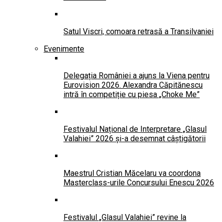
Satul Viscri, comoara retrasă a Transilvaniei
Evenimente
Delegația României a ajuns la Viena pentru
Eurovision 2026. Alexandra Căpitănescu
intră în competiție cu piesa „Choke Me”
Festivalul Național de Interpretare „Glasul
Valahiei” 2026 și-a desemnat câștigătorii
Maestrul Cristian Măcelaru va coordona
Masterclass-urile Concursului Enescu 2026
Festivalul „Glasul Valahiei” revine la