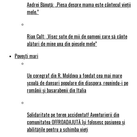
Andrei Bănuță: „Piesa despre mama este cântecul vieții
mele.”
Rian Cult: „Visez sute de mii de oameni care să cânte
alături de mine una din piesele mele”
Povești mari
Un coregraf din R. Moldova a fondat cea mai mare
școală de dansuri populare din diaspora, reunindu-i pe
românii și basarabenii din Italia
Solidaritate pe teren accidentat! Aventurierii din
comunitatea OFFROADAJUTĂ își folosesc pasiunea și
abilitățile pentru a schimba vieți