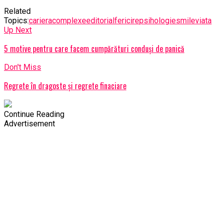
Related
Topics:
cariera
complexe
editorial
fericire
psihologie
smile
viata
Up Next
5 motive pentru care facem cumpărături conduși de panică
Don't Miss
Regrete în dragoste și regrete finaciare
Continue Reading
Advertisement