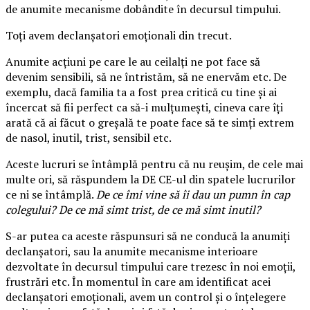
de anumite mecanisme dobândite în decursul timpului.
Toți avem declanșatori emoționali din trecut.
Anumite acțiuni pe care le au ceilalți ne pot face să
devenim sensibili, să ne întristăm, să ne enervăm etc. De
exemplu, dacă familia ta a fost prea critică cu tine și ai
încercat să fii perfect ca să-i mulțumești, cineva care îți
arată că ai făcut o greșală te poate face să te simți extrem
de nasol, inutil, trist, sensibil etc.
Aceste lucruri se întâmplă pentru că nu reușim, de cele mai
multe ori, să răspundem la DE CE-ul din spatele lucrurilor
ce ni se întâmplă.
De ce îmi vine să îi dau un pumn în cap
colegului? De ce mă simt trist, de ce mă simt inutil?
S-ar putea ca aceste răspunsuri să ne conducă la anumiți
declanșatori, sau la anumite mecanisme interioare
dezvoltate în decursul timpului care trezesc în noi emoții,
frustrări etc. În momentul în care am identificat acei
declanșatori emoționali, avem un control și o înțelegere