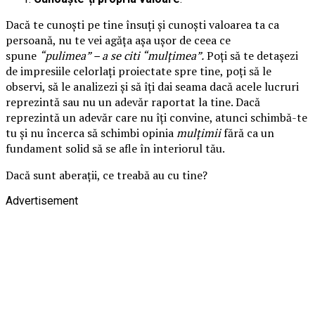
Dacă te cunoști pe tine însuți și cunoști valoarea ta ca
persoană, nu te vei agăța așa ușor de ceea ce
spune
“pulimea” – a se citi “mulțimea”.
Poți să te detașezi
de impresiile celorlați proiectate spre tine, poți să le
observi, să le analizezi și să îți dai seama dacă acele lucruri
reprezintă sau nu un adevăr raportat la tine. Dacă
reprezintă un adevăr care nu îți convine, atunci schimbă-te
tu și nu încerca să schimbi opinia
mulțimii
fără ca un
fundament solid să se afle în interiorul tău.
Dacă sunt aberații, ce treabă au cu tine?
Advertisement