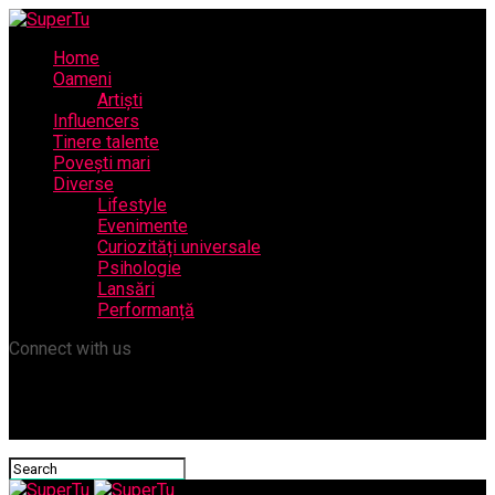
Home
Oameni
Artiști
Influencers
Tinere talente
Povești mari
Diverse
Lifestyle
Evenimente
Curiozități universale
Psihologie
Lansări
Performanță
Connect with us