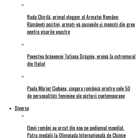
Radu Chirilă, primul vlogger al Armatei Române:
Rămâneți pozitivi, urmați-vă pasiunile și munciți din greu
pentru visurile voastre
Povestea brănencei Tatiana Drăgoiu, eroină la cutremurul
din Italia!
Paula Măriuț Ciobanu, singura româncă printre cele 50
de personalități feminine ale picturii contemporane
Diverse
Elevii români au urcat din nou pe podiumul mondial.
Patru medalii la Olimpiada Internațională de Chimie