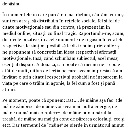
depășim.
În momentele în care parcă nu mai răzbim, căutăm, citim și
suntem atrași să distribuim în rețelele sociale, fel și fel de
citate motivaționale sau din contra, să prezentăm în
mediul online, situații cu final tragic. Raportându-ne, acum,
doar cele pozitive, în acele momente ne regăsim în citatele
respective, le simțim, posibil să le distribuim prietenilor și
ne propunem să concretizăm ideea respectivei afirmații
motivaționale. Însă, când schimbăm subiectul, acel mesaj
esențial dispare. A doua zi, sau poate că nici nu ne trebuie
atât de mult, uităm de lecția pe care aveam impresia că am
învățat-o prin citatul respectiv și probabil ne întoarcem la
viața pe care o trăim în agonie, la fel cum a fost și până
atunci.
Pe moment, poate că spunem: Da! …. de mâine așa fac! (de
mâine zâmbesc, de mâine voi avea mai multă energie, de
mâine nu mă mai complexez, de mâine pun umărul la
treabă, de mâine nu mai țin cont de părerea celorlalți, etc și
etc). Dar termenul de “mâine” se pierde în următorul minut