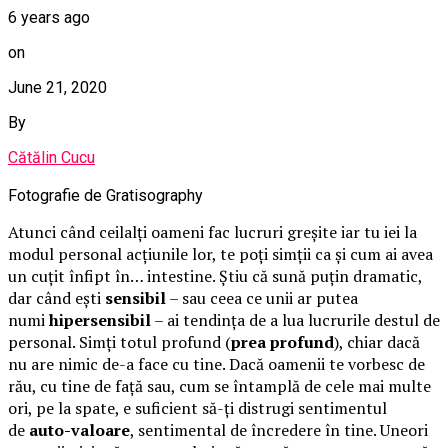
6 years ago
on
June 21, 2020
By
Cătălin Cucu
Fotografie de Gratisography
Atunci când ceilalți oameni fac lucruri greșite iar tu iei la
modul personal acțiunile lor, te poți simții ca și cum ai avea
un cuțit înfipt în… intestine. Știu că sună puțin dramatic,
dar când ești
sensibil
– sau ceea ce unii ar putea
numi
hipersensibil
– ai tendința de a lua lucrurile destul de
personal. Simți totul profund (
prea profund
), chiar dacă
nu are nimic de-a face cu tine. Dacă oamenii te vorbesc de
rău, cu tine de față sau, cum se întamplă de cele mai multe
ori, pe la spate, e suficient să-ți distrugi sentimentul
de
auto-valoare
, sentimental de încredere în tine. Uneori