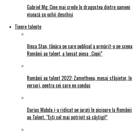
Gabriel Mg: Cine mai crede în dragostea dintre oameni
visează cu ochii deschiși
Tinere talente
Ilinca Stan, tânăra pe care publicul a urmărit-o pe scena
Românii au talent, a lansat piesa „Copii”
Românii au talent 2022: Zametheea, mesaj sfâșietor, în
versuri, pentru cei care ne conduc
Darius Mabda i-a ridicat pe jurați în picioare la Românii
au Talent. “Ești cel mai potrivit să câștigi!”