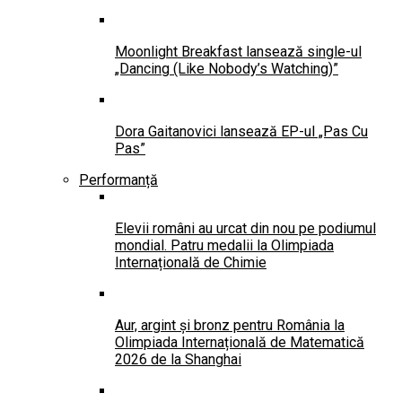
Moonlight Breakfast lansează single-ul
„Dancing (Like Nobody’s Watching)”
Dora Gaitanovici lansează EP-ul „Pas Cu
Pas”
Performanță
Elevii români au urcat din nou pe podiumul
mondial. Patru medalii la Olimpiada
Internațională de Chimie
Aur, argint și bronz pentru România la
Olimpiada Internațională de Matematică
2026 de la Shanghai