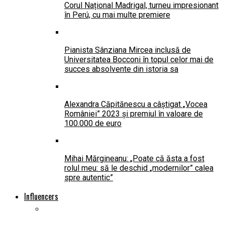
Corul Național Madrigal, turneu impresionant
în Perú, cu mai multe premiere
Pianista Sânziana Mircea inclusă de
Universitatea Bocconi în topul celor mai de
succes absolvente din istoria sa
Alexandra Căpitănescu a câștigat „Vocea
României” 2023 și premiul în valoare de
100.000 de euro
Mihai Mărgineanu: „Poate că ăsta a fost
rolul meu: să le deschid „modernilor” calea
spre autentic”
Influencers