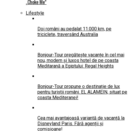
„Choke Me”
Lifestyle
Doi români au pedalat 11.000 km, pe
triciclete, traversând Australia
Bonjour-Tour pregătește vacanțe în cel mai
nou, modern și luxos hotel de pe coasta
Meditarană a Egiptului: Regal Heights
Bonjour-Tour propune o destinație de lux
pentru turiștii români. EL ALAMEIN, situat pe
coasta Mediteranei!
Cea mai avantajoasă variantă de vacanță la
Disneyland Paris. Fără agenții și
comisioane!