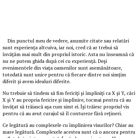
Din punctul meu de vedere, anumite citate sau relatări
sunt experiența altcuiva, iar noi, cred că ar trebui să
învățăm mai mult din propriul istoric. Asta nu înseamnă că
nu ne putem ghida după cei cu experiență. Deși
evenimentele din viața oamenilor sunt asemănătoare,
totodată sunt unice pentru că fiecare dintre noi simțim
diferit și avem idealuri diferite.
Nu trebuie să tindem să fim fericiți și împliniți ca X și Y, căci
X și Y au propria fericire și împlinire, tocmai pentru că au
învățat să trăiască așa cum simt ei. Își trăiesc propriul vis
pentru că au avut curajul să îl contureze fără rețineri.
Ce legătură au complexele cu împlinirea visurilor? Chiar au
mare legătură. Complexele acestea sunt că o ancora pentru