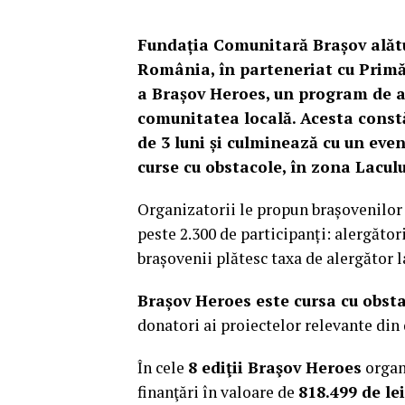
Fundația Comunitară Brașov alătu
România, în parteneriat cu Primă
a Brașov Heroes, un program de a
comunitatea locală. Acesta const
de 3 luni și culminează cu un even
curse cu obstacole, în zona Lacul
Organizatorii le propun brașovenilor o
peste 2.300 de participanți: alergători
brașovenii plătesc taxa de alergător l
Brașov Heroes este cursa cu obst
donatori ai proiectelor relevante din 
În cele
8 ediţii Braşov Heroes
organ
finanţări în valoare de
818.499 de le