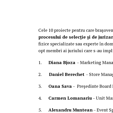
Cele 10 proiecte pentru care brașoven
procesului de selecție și de juriz
fizice specializate sau experte în do
opt membri ai juriului care s-au impli
1.
Diana Bjoza
– Marketing Mana
2.
Daniel Berechet
– Store Mana
3.
Oana Sava
– Președinte Board
4.
Carmen Lomanariu
– Unit Ma
5.
Alexandru Muntean
– Event S