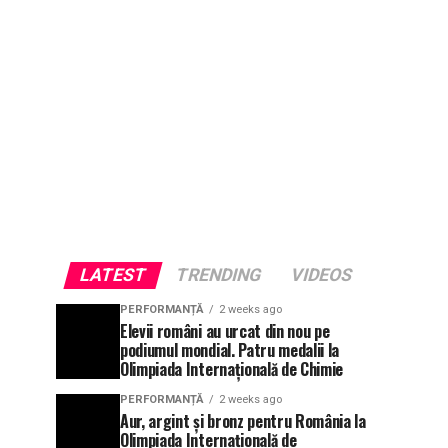
LATEST
TRENDING
VIDEOS
PERFORMANȚĂ
2 weeks ago
Elevii români au urcat din nou pe
podiumul mondial. Patru medalii la
Olimpiada Internațională de Chimie
PERFORMANȚĂ
2 weeks ago
Aur, argint și bronz pentru România la
Olimpiada Internațională de