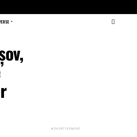
VERSE
șov,
e
or
ADVERTISEMENT