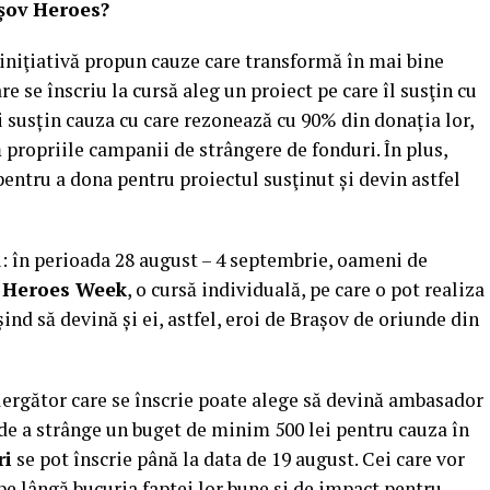
șov Heroes?
 iniţiativă propun cauze care transformă în mai bine
re se înscriu la cursă aleg un proiect pe care îl susţin cu
i susțin cauza cu care rezonează cu 90% din donația lor,
propriile campanii de strângere de fonduri. În plus,
pentru a dona pentru proiectul susţinut și devin astfel
: în perioada 28 august – 4 septembrie, oameni de
 Heroes Week
, o cursă individuală, pe care o pot realiza
ușind să devină și ei, astfel, eroi de Brașov de oriunde din
alergător care se înscrie poate alege să devină ambasador
de a strânge un buget de minim 500 lei pentru cauza în
ri
se pot înscrie până la data de 19 august. Cei care vor
 pe lângă bucuria faptei lor bune și de impact pentru