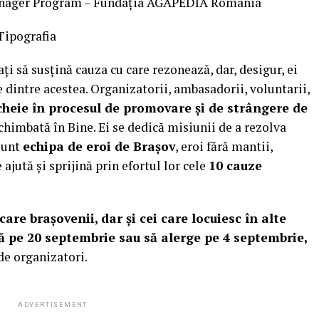
nager Program – Fundația AGAPEDIA România
Tipografia
i să susțină cauza cu care rezonează, dar, desigur, ei
dintre acestea. Organizatorii, ambasadorii, voluntarii,
heie în procesul de promovare și de strângere de
himbată în Bine. Ei se dedică misiunii de a rezolva
 sunt
echipa de eroi de Brașov
, eroi fără mantii,
ajută și sprijină prin efortul lor cele
10 cauze
are brașovenii, dar și cei care locuiesc în alte
ă pe 20 septembrie sau să alerge pe 4 septembrie,
de organizatori.
ADVERTISEMENT