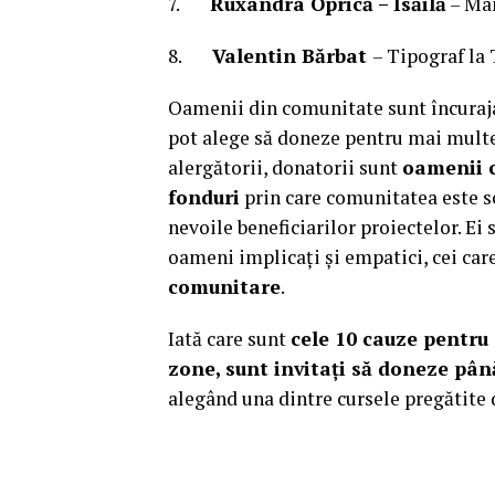
7.
Ruxandra Oprică – Isăilă
– Ma
8.
Valentin Bărbat
– Tipograf la 
Oamenii din comunitate sunt încurajaț
pot alege să doneze pentru mai multe 
alergătorii, donatorii sunt
oamenii c
fonduri
prin care comunitatea este sc
nevoile beneficiarilor proiectelor. Ei
oameni implicați și empatici, cei care 
comunitare
.
Iată care sunt
cele 10 cauze pentru c
zone, sunt invitați să doneze pân
alegând una dintre cursele pregătite 