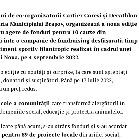
ri de co-organizatorii Cartier Coresi și Decathlon
ria Municipiului Brașov, organizează a noua ediție
tragere de fonduri pentru 10 cauze din
ă într-o campanie de fundraising desfășurată timp
iment sportiv-filantropic realizat în cadrul unei
ui Noua, pe 4 septembrie 2022.
 ediție cu noutăți și surprize, la care sunt așteptați
, donatori și susținători. Până pe 17 iulie 2022,
a un preț redus.
acole a comunității
care transformă alergătorii în
domeniile social, educație și protecția animalelor.
izate până acum, s-au strâns fonduri şi s-au acordat
i pentru 89 de proiecte locale
din ariile: social,