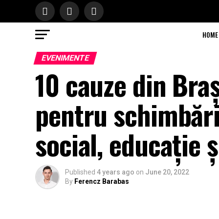
HOME
EVENIMENTE
10 cauze din Bra
pentru schimbări
social, educație 
Published
4 years ago
on
June 20, 2022
By
Ferencz Barabas