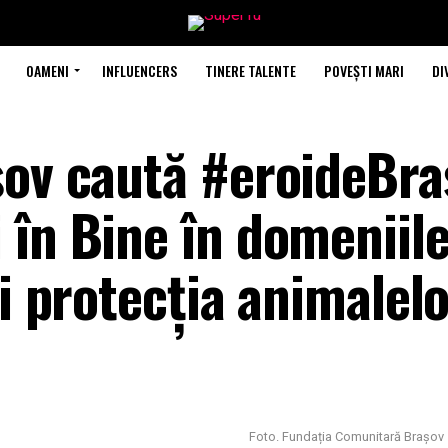
OAMENI
INFLUENCERS
TINERE TALENTE
POVEȘTI MARI
DI
șov caută #eroideBra
 în Bine în domeniil
și protecția animalel
Foto. Fundația Comunitară Brașov