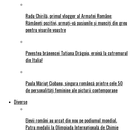
Radu Chirilă, primul vlogger al Armatei Române:
Rămâneți pozitivi, urmați-vă pasiunile și munciți din greu
pentru visurile voastre
Povestea brănencei Tatiana Drăgoiu, eroină la cutremurul
din Italia!
Paula Măriuț Ciobanu, singura româncă printre cele 50
de personalități feminine ale picturii contemporane
Diverse
Elevii români au urcat din nou pe podiumul mondial.
Patru medalii la Olimpiada Internațională de Chimie