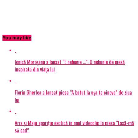
You may like
Ionică Moroșanu a lansat “E nebunie …”. O nebunie de piesă
inspirată din viața lui
Florin Gherlea a lansat piesa “A bătut la ușa ta cineva” de ziua
lui
Aris și Majii apariție exotică în noul videoclip la piesa “Lasă-mă
să cad”