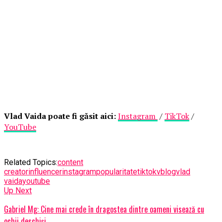
Vlad Vaida poate fi găsit aici:
Instagram
/
TikTok
/
YouTube
Related Topics:
content
creator
influencer
instagram
popularitate
tiktok
vblog
vlad
vaida
youtube
Up Next
Gabriel Mg: Cine mai crede în dragostea dintre oameni visează cu
ochii deschiși