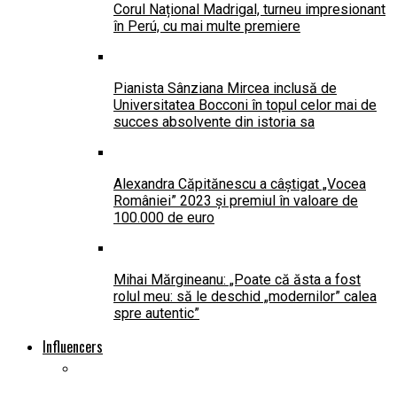
Corul Național Madrigal, turneu impresionant
în Perú, cu mai multe premiere
Pianista Sânziana Mircea inclusă de
Universitatea Bocconi în topul celor mai de
succes absolvente din istoria sa
Alexandra Căpitănescu a câștigat „Vocea
României” 2023 și premiul în valoare de
100.000 de euro
Mihai Mărgineanu: „Poate că ăsta a fost
rolul meu: să le deschid „modernilor” calea
spre autentic”
Influencers