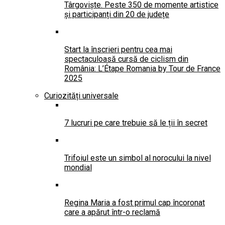
Târgoviște. Peste 350 de momente artistice
și participanți din 20 de județe
Start la înscrieri pentru cea mai
spectaculoasă cursă de ciclism din
România: L’Étape Romania by Tour de France
2025
Curiozități universale
7 lucruri pe care trebuie să le ții în secret
Trifoiul este un simbol al norocului la nivel
mondial
Regina Maria a fost primul cap încoronat
care a apărut într-o reclamă