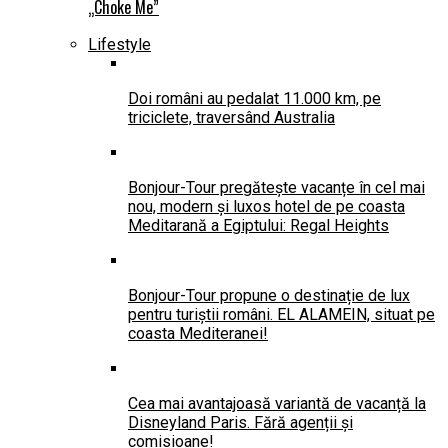
„Choke Me”
Lifestyle
Doi români au pedalat 11.000 km, pe
triciclete, traversând Australia
Bonjour-Tour pregătește vacanțe în cel mai
nou, modern și luxos hotel de pe coasta
Meditarană a Egiptului: Regal Heights
Bonjour-Tour propune o destinație de lux
pentru turiștii români. EL ALAMEIN, situat pe
coasta Mediteranei!
Cea mai avantajoasă variantă de vacanță la
Disneyland Paris. Fără agenții și
comisioane!