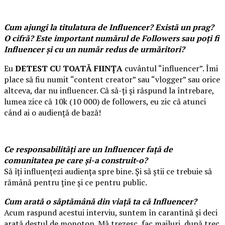
Cum ajungi la titulatura de Influencer? Există un prag?
O cifră? Este important numărul de Followers sau poți fi
Influencer și cu un număr redus de urmăritori?
Eu
DETEST CU TOATĂ FIINȚA
cuvântul “influencer”. Îmi
place să fiu numit “content creator” sau “vlogger” sau orice
altceva, dar nu influencer. Că să-ți și răspund la întrebare,
lumea zice că 10k (10 000) de followers, eu zic că atunci
când ai o audiență de bază!
Ce responsabilități are un Influencer față de
comunitatea pe care și-a construit-o?
Să îți influențezi audiența spre bine. Și să știi ce trebuie să
rămână pentru ține și ce pentru public.
Cum arată o săptămână din viață ta că Influencer?
Acum raspund acestui interviu, suntem în carantină și deci
arată destul de monoton. Mă trezesc, fac mailuri, după trec