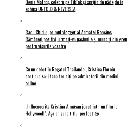
Denis Matroș, celebru pe TikTok și sprijin de nădejde în
echipa UNTOLD & NEVERSEA
Radu Chirilă, primul vlogger al Armatei Române:
Rămâneți pozitivi, urmați-vă pasiunile și munciți din greu
pentru visurile voastre
Cu un debut în Regatul Thailandei, Cristina Floroiu
continuă să-i facă fericiți pe admiratorii din mediul
online
„Influencerița Cristina Almășan joacă într-un film la
Hollywood!”. Așa ar suna titlul perfect 😎