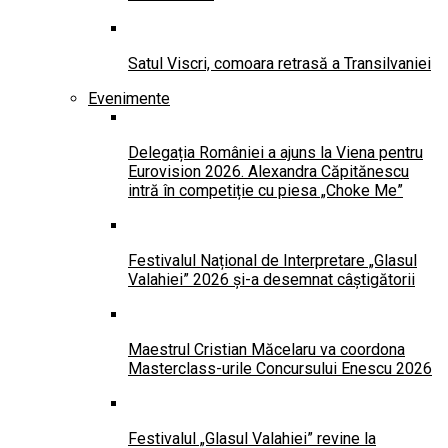
Satul Viscri, comoara retrasă a Transilvaniei
Evenimente
Delegația României a ajuns la Viena pentru
Eurovision 2026. Alexandra Căpitănescu
intră în competiție cu piesa „Choke Me”
Festivalul Național de Interpretare „Glasul
Valahiei” 2026 și-a desemnat câștigătorii
Maestrul Cristian Măcelaru va coordona
Masterclass-urile Concursului Enescu 2026
Festivalul „Glasul Valahiei” revine la