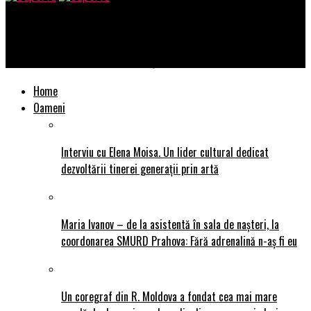
SuperTu
Vlad Vaida: Detest cu toată ființa cuvântul „influencer”
Home
Oameni
Interviu cu Elena Moisa. Un lider cultural dedicat
dezvoltării tinerei generații prin artă
Maria Ivanov – de la asistentă în sala de nașteri, la
coordonarea SMURD Prahova: Fără adrenalină n-aș fi eu
Un coregraf din R. Moldova a fondat cea mai mare