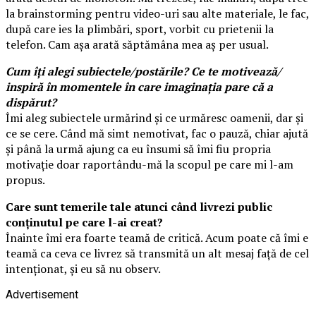
la brainstorming pentru video-uri sau alte materiale, le fac,
după care ies la plimbări, sport, vorbit cu prietenii la
telefon. Cam așa arată săptămâna mea aș per usual.
Cum îți alegi subiectele/postările? Ce te motivează/
inspiră în momentele în care imaginația pare că a
dispărut?
Îmi aleg subiectele urmărind și ce urmăresc oamenii, dar și
ce se cere. Când mă simt nemotivat, fac o pauză, chiar ajută
și până la urmă ajung ca eu însumi să îmi fiu propria
motivație doar raportându-mă la scopul pe care mi l-am
propus.
Care sunt temerile tale atunci când livrezi public
conținutul pe care l-ai creat?
Înainte îmi era foarte teamă de critică. Acum poate că îmi e
teamă ca ceva ce livrez să transmită un alt mesaj față de cel
intenționat, și eu să nu observ.
Advertisement