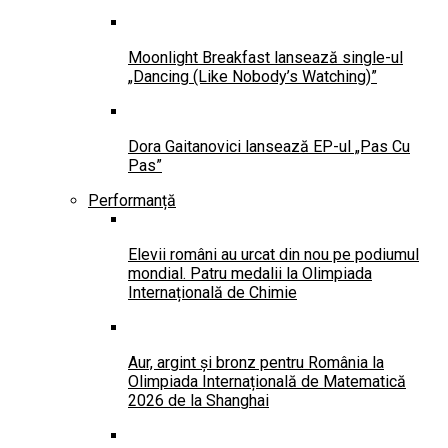
Moonlight Breakfast lansează single-ul
„Dancing (Like Nobody’s Watching)”
Dora Gaitanovici lansează EP-ul „Pas Cu
Pas”
Performanță
Elevii români au urcat din nou pe podiumul
mondial. Patru medalii la Olimpiada
Internațională de Chimie
Aur, argint și bronz pentru România la
Olimpiada Internațională de Matematică
2026 de la Shanghai