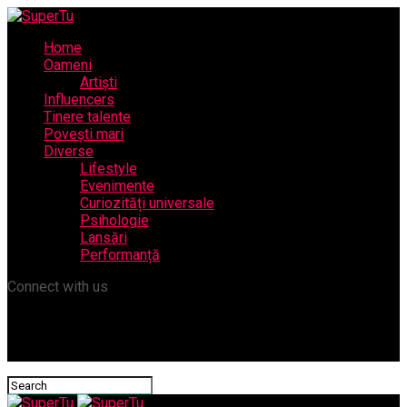
Home
Oameni
Artiști
Influencers
Tinere talente
Povești mari
Diverse
Lifestyle
Evenimente
Curiozități universale
Psihologie
Lansări
Performanță
Connect with us