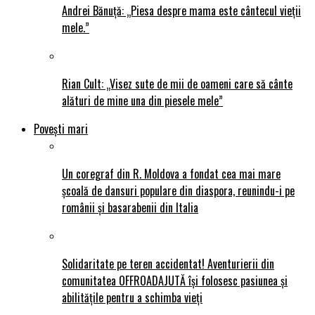
Andrei Bănuță: „Piesa despre mama este cântecul vieții
mele.”
Rian Cult: „Visez sute de mii de oameni care să cânte
alături de mine una din piesele mele”
Povești mari
Un coregraf din R. Moldova a fondat cea mai mare
școală de dansuri populare din diaspora, reunindu-i pe
românii și basarabenii din Italia
Solidaritate pe teren accidentat! Aventurierii din
comunitatea OFFROADAJUTĂ își folosesc pasiunea și
abilitățile pentru a schimba vieți