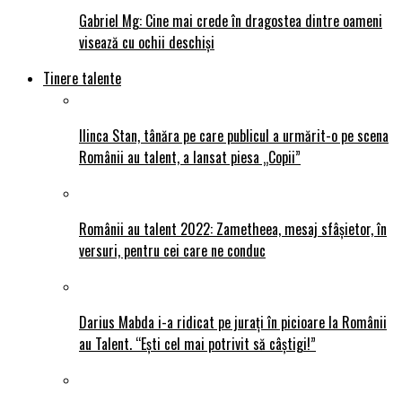
Gabriel Mg: Cine mai crede în dragostea dintre oameni
visează cu ochii deschiși
Tinere talente
Ilinca Stan, tânăra pe care publicul a urmărit-o pe scena
Românii au talent, a lansat piesa „Copii”
Românii au talent 2022: Zametheea, mesaj sfâșietor, în
versuri, pentru cei care ne conduc
Darius Mabda i-a ridicat pe jurați în picioare la Românii
au Talent. “Ești cel mai potrivit să câștigi!”