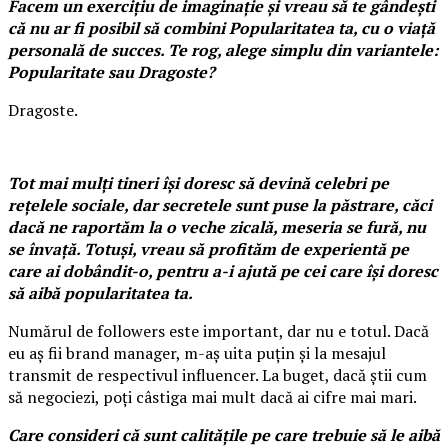
Facem un exercițiu de imaginație și vreau să te gândești
că nu ar fi posibil să combini Popularitatea ta, cu o viață
personală de succes. Te rog, alege simplu din variantele:
Popularitate sau Dragoste?
Dragoste.
Tot mai mulți tineri își doresc să devină celebri pe
rețelele sociale, dar secretele sunt puse la păstrare, căci
dacă ne raportăm la o veche zicală, meseria se fură, nu
se învață. Totuși, vreau să profităm de experientă pe
care ai dobândit-o, pentru a-i ajută pe cei care își doresc
să aibă popularitatea ta.
Numărul de followers este important, dar nu e totul. Dacă
eu aș fii brand manager, m-aș uita puțin și la mesajul
transmit de respectivul influencer. La buget, dacă știi cum
să negociezi, poți câstiga mai mult dacă ai cifre mai mari.
Care consideri că sunt calitățile pe care trebuie să le aibă