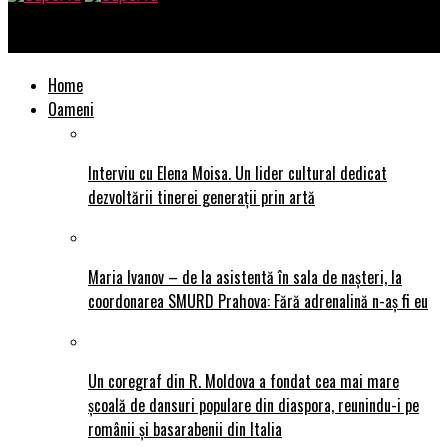
SuperTu
Home
Oameni
Interviu cu Elena Moisa. Un lider cultural dedicat
dezvoltării tinerei generații prin artă
Maria Ivanov – de la asistentă în sala de nașteri, la
coordonarea SMURD Prahova: Fără adrenalină n-aș fi eu
Un coregraf din R. Moldova a fondat cea mai mare
școală de dansuri populare din diaspora, reunindu-i pe
românii și basarabenii din Italia