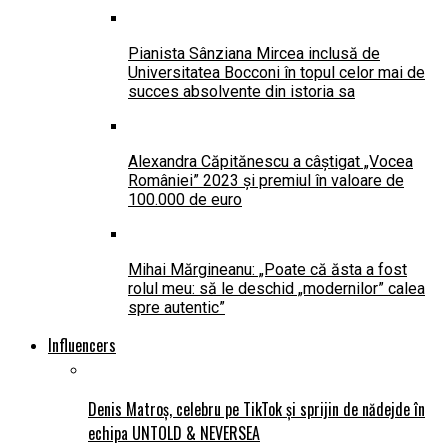
Pianista Sânziana Mircea inclusă de
Universitatea Bocconi în topul celor mai de
succes absolvente din istoria sa
Alexandra Căpitănescu a câștigat „Vocea
României” 2023 și premiul în valoare de
100.000 de euro
Mihai Mărgineanu: „Poate că ăsta a fost
rolul meu: să le deschid „modernilor” calea
spre autentic”
Influencers
Denis Matroș, celebru pe TikTok și sprijin de nădejde în
echipa UNTOLD & NEVERSEA