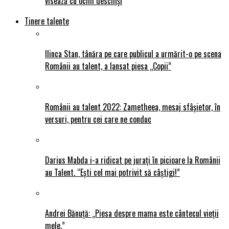
visează cu ochii deschiși
Tinere talente
Ilinca Stan, tânăra pe care publicul a urmărit-o pe scena
Românii au talent, a lansat piesa „Copii”
Românii au talent 2022: Zametheea, mesaj sfâșietor, în
versuri, pentru cei care ne conduc
Darius Mabda i-a ridicat pe jurați în picioare la Românii
au Talent. “Ești cel mai potrivit să câștigi!”
Andrei Bănuță: „Piesa despre mama este cântecul vieții
mele.”