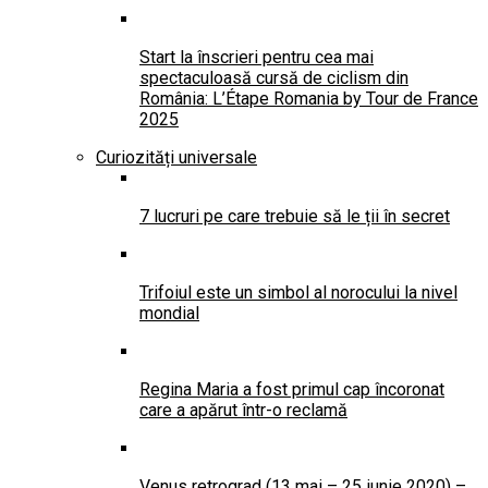
Start la înscrieri pentru cea mai
spectaculoasă cursă de ciclism din
România: L’Étape Romania by Tour de France
2025
Curiozități universale
7 lucruri pe care trebuie să le ții în secret
Trifoiul este un simbol al norocului la nivel
mondial
Regina Maria a fost primul cap încoronat
care a apărut într-o reclamă
Venus retrograd (13 mai – 25 iunie 2020) –