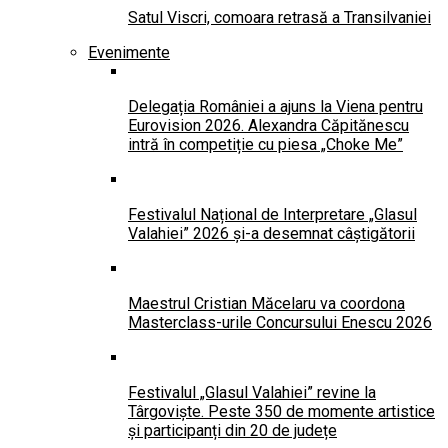
Satul Viscri, comoara retrasă a Transilvaniei
Evenimente
Delegația României a ajuns la Viena pentru
Eurovision 2026. Alexandra Căpitănescu
intră în competiție cu piesa „Choke Me”
Festivalul Național de Interpretare „Glasul
Valahiei” 2026 și-a desemnat câștigătorii
Maestrul Cristian Măcelaru va coordona
Masterclass-urile Concursului Enescu 2026
Festivalul „Glasul Valahiei” revine la
Târgoviște. Peste 350 de momente artistice
și participanți din 20 de județe