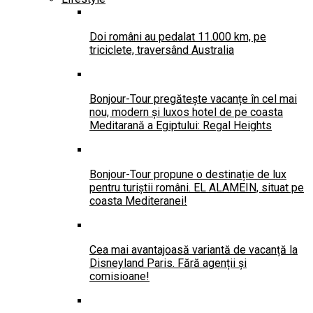
Doi români au pedalat 11.000 km, pe
triciclete, traversând Australia
Bonjour-Tour pregătește vacanțe în cel mai
nou, modern și luxos hotel de pe coasta
Meditarană a Egiptului: Regal Heights
Bonjour-Tour propune o destinație de lux
pentru turiștii români. EL ALAMEIN, situat pe
coasta Mediteranei!
Cea mai avantajoasă variantă de vacanță la
Disneyland Paris. Fără agenții și
comisioane!