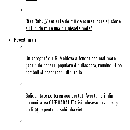
Rian Cult: „Visez sute de mii de oameni care să cânte
alături de mine una din piesele mele”
Povești mari
Un coregraf din R. Moldova a fondat cea mai mare
școală de dansuri populare din diaspora, reunindu-i pe
românii și basarabenii din Italia
Solidaritate pe teren accidentat! Aventurierii din
comunitatea OFFROADAJUTĂ își folosesc pasiunea și
abilitățile pentru a schimba vieți