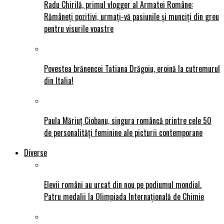
Radu Chirilă, primul vlogger al Armatei Române:
Rămâneți pozitivi, urmați-vă pasiunile și munciți din greu
pentru visurile voastre
Povestea brănencei Tatiana Drăgoiu, eroină la cutremurul
din Italia!
Paula Măriuț Ciobanu, singura româncă printre cele 50
de personalități feminine ale picturii contemporane
Diverse
Elevii români au urcat din nou pe podiumul mondial.
Patru medalii la Olimpiada Internațională de Chimie