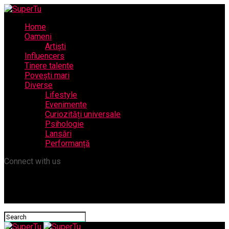
Home
Oameni
Artiști
Influencers
Tinere talente
Povești mari
Diverse
Lifestyle
Evenimente
Curiozități universale
Psihologie
Lansări
Performanță
Connect with us