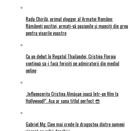
Radu Chirilă, primul vlogger al Armatei Române:
Rămâneți pozitivi, urmați-vă pasiunile și munciți din greu
pentru visurile voastre
Cu un debut în Regatul Thailandei, Cristina Floroiu
continuă să-i facă fericiți pe admiratorii din mediul
online
„Influencerița Cristina Almășan joacă într-un film la
Hollywood!”. Așa ar suna titlul perfect 😎
Gabriel Mg: Cine mai crede în dragostea dintre oameni