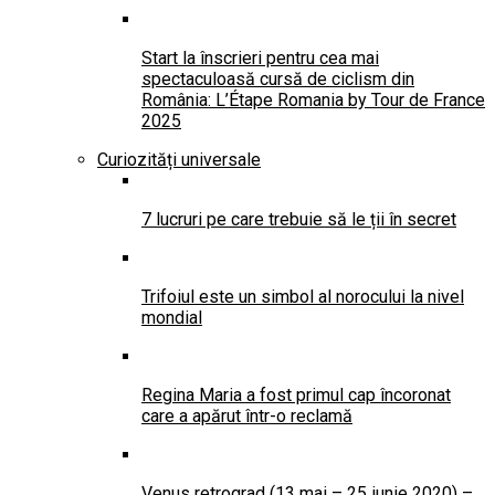
Start la înscrieri pentru cea mai
spectaculoasă cursă de ciclism din
România: L’Étape Romania by Tour de France
2025
Curiozități universale
7 lucruri pe care trebuie să le ții în secret
Trifoiul este un simbol al norocului la nivel
mondial
Regina Maria a fost primul cap încoronat
care a apărut într-o reclamă
Venus retrograd (13 mai – 25 iunie 2020) –