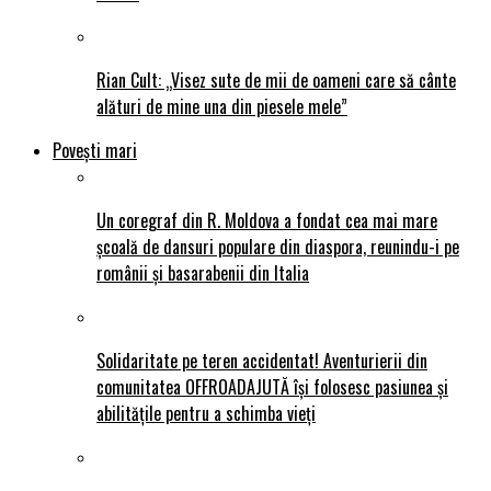
Rian Cult: „Visez sute de mii de oameni care să cânte
alături de mine una din piesele mele”
Povești mari
Un coregraf din R. Moldova a fondat cea mai mare
școală de dansuri populare din diaspora, reunindu-i pe
românii și basarabenii din Italia
Solidaritate pe teren accidentat! Aventurierii din
comunitatea OFFROADAJUTĂ își folosesc pasiunea și
abilitățile pentru a schimba vieți