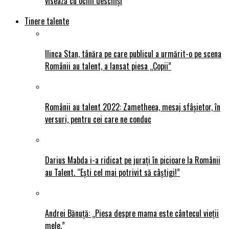
visează cu ochii deschiși
Tinere talente
Ilinca Stan, tânăra pe care publicul a urmărit-o pe scena
Românii au talent, a lansat piesa „Copii”
Românii au talent 2022: Zametheea, mesaj sfâșietor, în
versuri, pentru cei care ne conduc
Darius Mabda i-a ridicat pe jurați în picioare la Românii
au Talent. “Ești cel mai potrivit să câștigi!”
Andrei Bănuță: „Piesa despre mama este cântecul vieții
mele.”