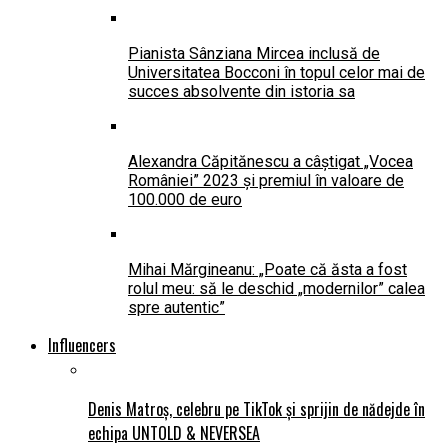
Pianista Sânziana Mircea inclusă de
Universitatea Bocconi în topul celor mai de
succes absolvente din istoria sa
Alexandra Căpitănescu a câștigat „Vocea
României” 2023 și premiul în valoare de
100.000 de euro
Mihai Mărgineanu: „Poate că ăsta a fost
rolul meu: să le deschid „modernilor” calea
spre autentic”
Influencers
Denis Matroș, celebru pe TikTok și sprijin de nădejde în
echipa UNTOLD & NEVERSEA