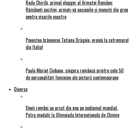
Radu Chirilă, primul vlogger al Armatei Române:
Rămâneți pozitivi, urmați-vă pasiunile și munciți din greu
pentru visurile voastre
Povestea brănencei Tatiana Drăgoiu, eroină la cutremurul
din Italia!
Paula Măriuț Ciobanu, singura româncă printre cele 50
de personalități feminine ale picturii contemporane
Diverse
Elevii români au urcat din nou pe podiumul mondial.
Patru medalii la Olimpiada Internațională de Chimie