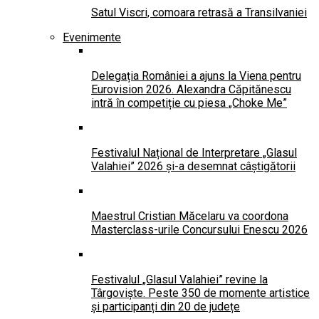
Satul Viscri, comoara retrasă a Transilvaniei
Evenimente
Delegația României a ajuns la Viena pentru
Eurovision 2026. Alexandra Căpitănescu
intră în competiție cu piesa „Choke Me”
Festivalul Național de Interpretare „Glasul
Valahiei” 2026 și-a desemnat câștigătorii
Maestrul Cristian Măcelaru va coordona
Masterclass-urile Concursului Enescu 2026
Festivalul „Glasul Valahiei” revine la
Târgoviște. Peste 350 de momente artistice
și participanți din 20 de județe