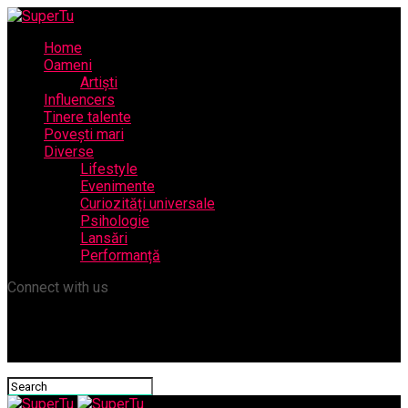
Home
Oameni
Artiști
Influencers
Tinere talente
Povești mari
Diverse
Lifestyle
Evenimente
Curiozități universale
Psihologie
Lansări
Performanță
Connect with us