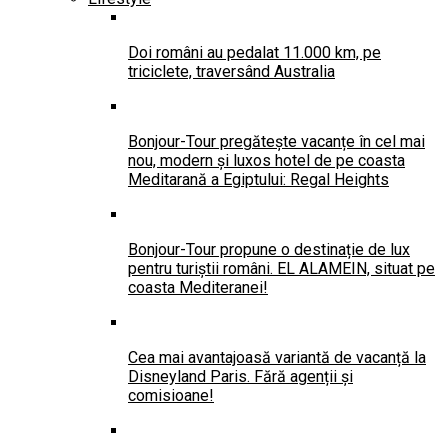
Doi români au pedalat 11.000 km, pe
triciclete, traversând Australia
Bonjour-Tour pregătește vacanțe în cel mai
nou, modern și luxos hotel de pe coasta
Meditarană a Egiptului: Regal Heights
Bonjour-Tour propune o destinație de lux
pentru turiștii români. EL ALAMEIN, situat pe
coasta Mediteranei!
Cea mai avantajoasă variantă de vacanță la
Disneyland Paris. Fără agenții și
comisioane!