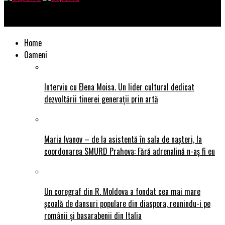
SuperTu
Home
Oameni
Interviu cu Elena Moisa. Un lider cultural dedicat
dezvoltării tinerei generații prin artă
Maria Ivanov – de la asistentă în sala de nașteri, la
coordonarea SMURD Prahova: Fără adrenalină n-aș fi eu
Un coregraf din R. Moldova a fondat cea mai mare
școală de dansuri populare din diaspora, reunindu-i pe
românii și basarabenii din Italia