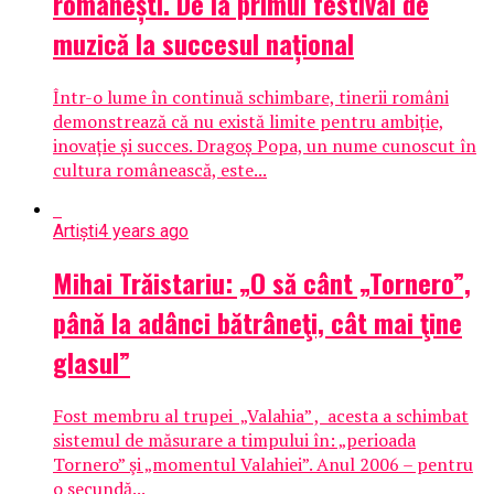
românești. De la primul festival de
muzică la succesul național
Într-o lume în continuă schimbare, tinerii români
demonstrează că nu există limite pentru ambiție,
inovație și succes. Dragoș Popa, un nume cunoscut în
cultura românească, este...
Artiști
4 years ago
Mihai Trăistariu: „O să cânt „Tornero”,
până la adânci bătrâneţi, cât mai ţine
glasul”
Fost membru al trupei „Valahia” , acesta a schimbat
sistemul de măsurare a timpului în: „perioada
Tornero” şi „momentul Valahiei”. Anul 2006 – pentru
o secundă...