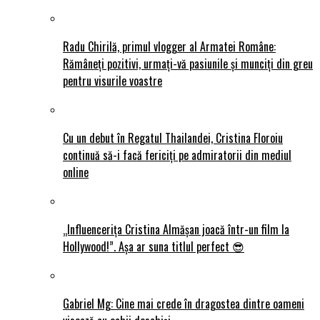
Radu Chirilă, primul vlogger al Armatei Române:
Rămâneți pozitivi, urmați-vă pasiunile și munciți din greu
pentru visurile voastre
Cu un debut în Regatul Thailandei, Cristina Floroiu
continuă să-i facă fericiți pe admiratorii din mediul
online
„Influencerița Cristina Almășan joacă într-un film la
Hollywood!”. Așa ar suna titlul perfect 😎
Gabriel Mg: Cine mai crede în dragostea dintre oameni