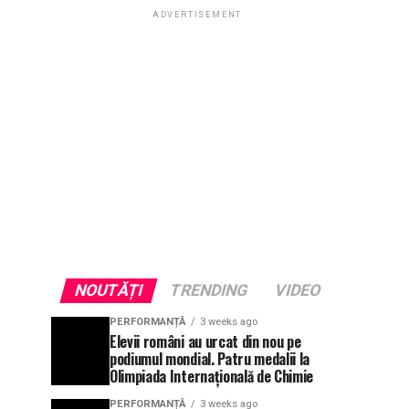
ADVERTISEMENT
NOUTĂȚI
TRENDING
VIDEO
PERFORMANȚĂ
3 weeks ago
Elevii români au urcat din nou pe
podiumul mondial. Patru medalii la
Olimpiada Internațională de Chimie
PERFORMANȚĂ
3 weeks ago