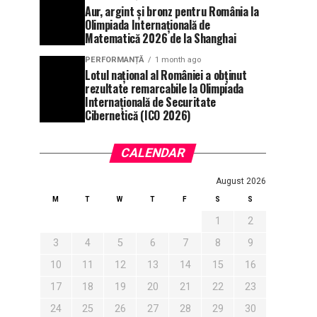
Aur, argint și bronz pentru România la
Olimpiada Internațională de
Matematică 2026 de la Shanghai
PERFORMANȚĂ
1 month ago
Lotul național al României a obținut
rezultate remarcabile la Olimpiada
Internațională de Securitate
Cibernetică (ICO 2026)
CALENDAR
August 2026
M
T
W
T
F
S
S
1
2
3
4
5
6
7
8
9
10
11
12
13
14
15
16
17
18
19
20
21
22
23
24
25
26
27
28
29
30