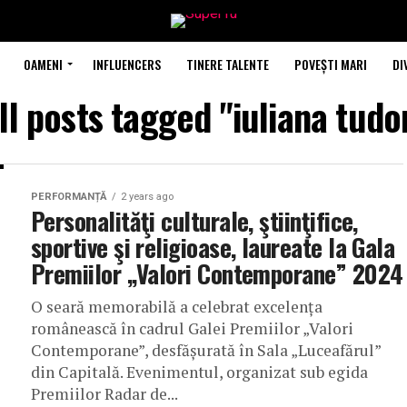
OAMENI
INFLUENCERS
TINERE TALENTE
POVEȘTI MARI
DI
ll posts tagged "iuliana tudo
PERFORMANȚĂ
2 years ago
Personalităţi culturale, ştiinţifice,
sportive şi religioase, laureate la Gala
Premiilor „Valori Contemporane” 2024
O seară memorabilă a celebrat excelența
românească în cadrul Galei Premiilor „Valori
Contemporane”, desfășurată în Sala „Luceafărul”
din Capitală. Evenimentul, organizat sub egida
Premiilor Radar de...