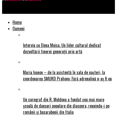
SuperTu
Home
Oameni
Interviu cu Elena Moisa. Un lider cultural dedicat
dezvoltării tinerei generații prin artă
Maria Ivanov – de la asistentă în sala de nașteri, la
coordonarea SMURD Prahova: Fără adrenalină n-aș fi eu
Un coregraf din R. Moldova a fondat cea mai mare
școală de dansuri populare din diaspora, reunindu-i pe
românii și basarabenii din Italia