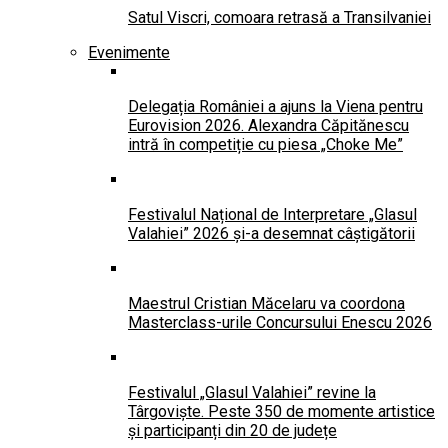
Satul Viscri, comoara retrasă a Transilvaniei
Evenimente
Delegația României a ajuns la Viena pentru
Eurovision 2026. Alexandra Căpitănescu
intră în competiție cu piesa „Choke Me”
Festivalul Național de Interpretare „Glasul
Valahiei” 2026 și-a desemnat câștigătorii
Maestrul Cristian Măcelaru va coordona
Masterclass-urile Concursului Enescu 2026
Festivalul „Glasul Valahiei” revine la
Târgoviște. Peste 350 de momente artistice
și participanți din 20 de județe