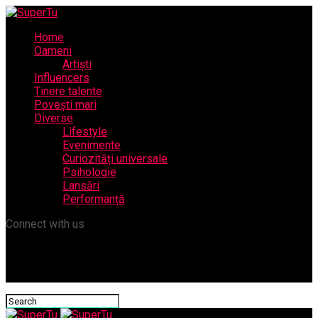
Home
Oameni
Artiști
Influencers
Tinere talente
Povești mari
Diverse
Lifestyle
Evenimente
Curiozități universale
Psihologie
Lansări
Performanță
Connect with us