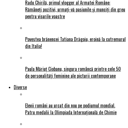
Radu Chirilă, primul vlogger al Armatei Române:
Rămâneți pozitivi, urmați-vă pasiunile și munciți din greu
pentru visurile voastre
Povestea brănencei Tatiana Drăgoiu, eroină la cutremurul
din Italia!
Paula Măriuț Ciobanu, singura româncă printre cele 50
de personalități feminine ale picturii contemporane
Diverse
Elevii români au urcat din nou pe podiumul mondial.
Patru medalii la Olimpiada Internațională de Chimie