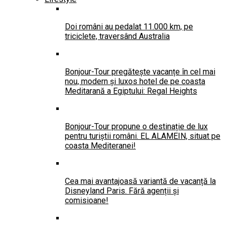
Doi români au pedalat 11.000 km, pe
triciclete, traversând Australia
Bonjour-Tour pregătește vacanțe în cel mai
nou, modern și luxos hotel de pe coasta
Meditarană a Egiptului: Regal Heights
Bonjour-Tour propune o destinație de lux
pentru turiștii români. EL ALAMEIN, situat pe
coasta Mediteranei!
Cea mai avantajoasă variantă de vacanță la
Disneyland Paris. Fără agenții și
comisioane!