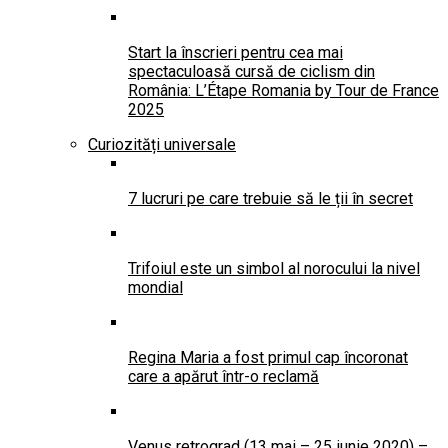
Start la înscrieri pentru cea mai
spectaculoasă cursă de ciclism din
România: L’Étape Romania by Tour de France
2025
Curiozități universale
7 lucruri pe care trebuie să le ții în secret
Trifoiul este un simbol al norocului la nivel
mondial
Regina Maria a fost primul cap încoronat
care a apărut într-o reclamă
Venus retrograd (13 mai – 25 iunie 2020) –