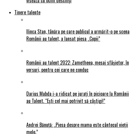
visează cu ochii deschiși
Tinere talente
Ilinca Stan, tânăra pe care publicul a urmărit-o pe scena
Românii au talent, a lansat piesa „Copii”
Românii au talent 2022: Zametheea, mesaj sfâșietor, în
versuri, pentru cei care ne conduc
Darius Mabda i-a ridicat pe jurați în picioare la Românii
au Talent. “Ești cel mai potrivit să câștigi!”
Andrei Bănuță: „Piesa despre mama este cântecul vieții
mele.”