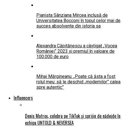
Pianista Sânziana Mircea inclusă de
Universitatea Bocconi în topul celor mai de
succes absolvente din istoria sa
Alexandra Căpitănescu a câștigat „Vocea
României” 2023 și premiul în valoare de
100.000 de euro
Mihai Mărgineanu: „Poate că ăsta a fost
rolul meu: să le deschid „modernilor” calea
spre autentic”
Influencers
Denis Matroș, celebru pe TikTok și sprijin de nădejde în
echipa UNTOLD & NEVERSEA