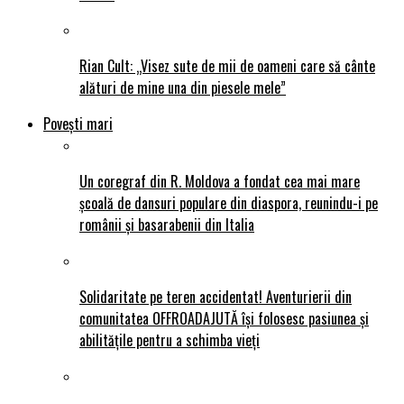
Rian Cult: „Visez sute de mii de oameni care să cânte
alături de mine una din piesele mele”
Povești mari
Un coregraf din R. Moldova a fondat cea mai mare
școală de dansuri populare din diaspora, reunindu-i pe
românii și basarabenii din Italia
Solidaritate pe teren accidentat! Aventurierii din
comunitatea OFFROADAJUTĂ își folosesc pasiunea și
abilitățile pentru a schimba vieți