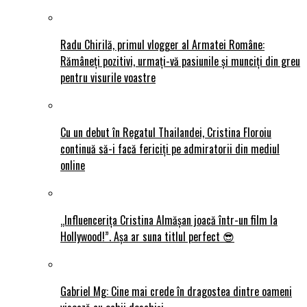
Radu Chirilă, primul vlogger al Armatei Române:
Rămâneți pozitivi, urmați-vă pasiunile și munciți din greu
pentru visurile voastre
Cu un debut în Regatul Thailandei, Cristina Floroiu
continuă să-i facă fericiți pe admiratorii din mediul
online
„Influencerița Cristina Almășan joacă într-un film la
Hollywood!”. Așa ar suna titlul perfect 😎
Gabriel Mg: Cine mai crede în dragostea dintre oameni