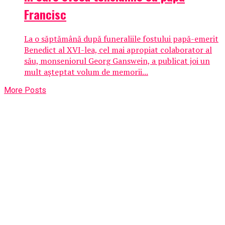
Francisc
La o săptămână după funeraliile fostului papă-emerit
Benedict al XVI-lea, cel mai apropiat colaborator al
său, monseniorul Georg Ganswein, a publicat joi un
mult aşteptat volum de memorii...
More Posts