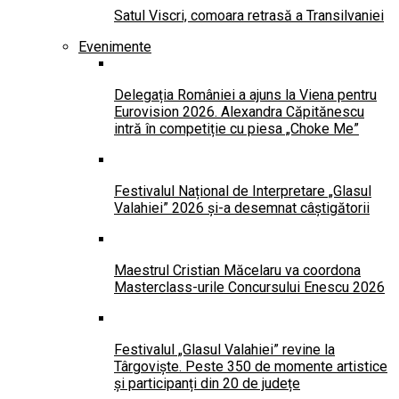
Satul Viscri, comoara retrasă a Transilvaniei
Evenimente
Delegația României a ajuns la Viena pentru
Eurovision 2026. Alexandra Căpitănescu
intră în competiție cu piesa „Choke Me”
Festivalul Național de Interpretare „Glasul
Valahiei” 2026 și-a desemnat câștigătorii
Maestrul Cristian Măcelaru va coordona
Masterclass-urile Concursului Enescu 2026
Festivalul „Glasul Valahiei” revine la
Târgoviște. Peste 350 de momente artistice
și participanți din 20 de județe