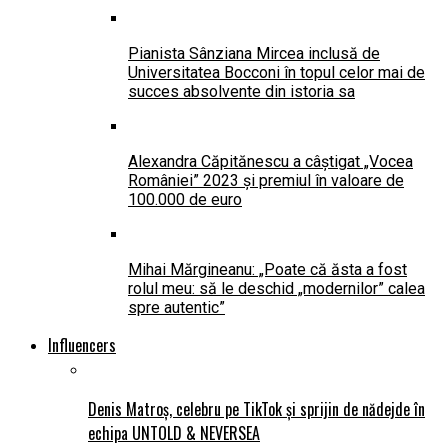
Pianista Sânziana Mircea inclusă de
Universitatea Bocconi în topul celor mai de
succes absolvente din istoria sa
Alexandra Căpitănescu a câștigat „Vocea
României” 2023 și premiul în valoare de
100.000 de euro
Mihai Mărgineanu: „Poate că ăsta a fost
rolul meu: să le deschid „modernilor” calea
spre autentic”
Influencers
Denis Matroș, celebru pe TikTok și sprijin de nădejde în
echipa UNTOLD & NEVERSEA