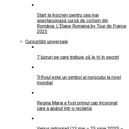
Start la înscrieri pentru cea mai
spectaculoasă cursă de ciclism din
România: L’Étape Romania by Tour de France
2025
Curiozități universale
7 lucruri pe care trebuie să le ții în secret
Trifoiul este un simbol al norocului la nivel
mondial
Regina Maria a fost primul cap încoronat
care a apărut într-o reclamă
Venus retrograd (13 mai – 25 iunie 2020) –