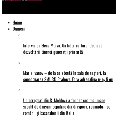
SuperTu
Home
Oameni
Interviu cu Elena Moisa. Un lider cultural dedicat
dezvoltării tinerei generații prin artă
Maria Ivanov – de la asistentă în sala de nașteri, la
coordonarea SMURD Prahova: Fără adrenalină n-aș fi eu
Un coregraf din R. Moldova a fondat cea mai mare
școală de dansuri populare din diaspora, reunindu-i pe
românii și basarabenii din Italia