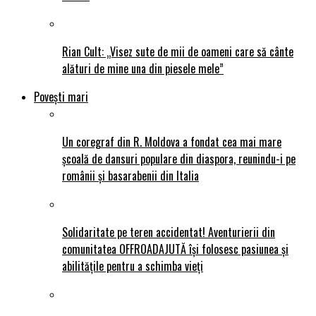
Rian Cult: „Visez sute de mii de oameni care să cânte
alături de mine una din piesele mele”
Povești mari
Un coregraf din R. Moldova a fondat cea mai mare
școală de dansuri populare din diaspora, reunindu-i pe
românii și basarabenii din Italia
Solidaritate pe teren accidentat! Aventurierii din
comunitatea OFFROADAJUTĂ își folosesc pasiunea și
abilitățile pentru a schimba vieți