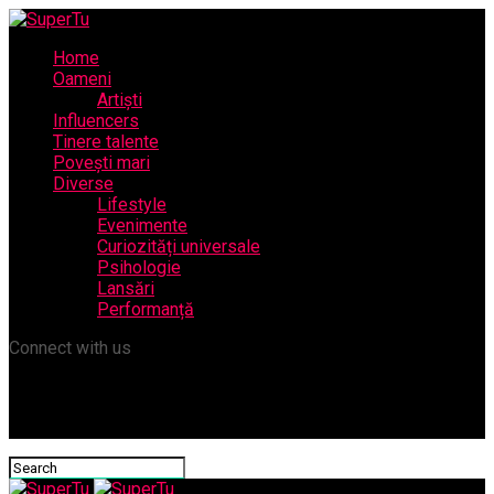
Home
Oameni
Artiști
Influencers
Tinere talente
Povești mari
Diverse
Lifestyle
Evenimente
Curiozități universale
Psihologie
Lansări
Performanță
Connect with us