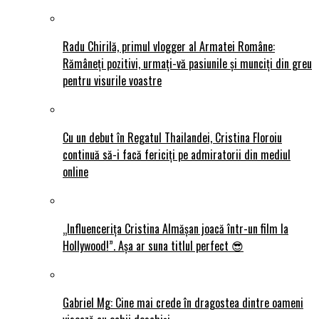
Radu Chirilă, primul vlogger al Armatei Române:
Rămâneți pozitivi, urmați-vă pasiunile și munciți din greu
pentru visurile voastre
Cu un debut în Regatul Thailandei, Cristina Floroiu
continuă să-i facă fericiți pe admiratorii din mediul
online
„Influencerița Cristina Almășan joacă într-un film la
Hollywood!”. Așa ar suna titlul perfect 😎
Gabriel Mg: Cine mai crede în dragostea dintre oameni