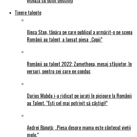
visează cu ochii deschiși
Tinere talente
Ilinca Stan, tânăra pe care publicul a urmărit-o pe scena
Românii au talent, a lansat piesa „Copii”
Românii au talent 2022: Zametheea, mesaj sfâșietor, în
versuri, pentru cei care ne conduc
Darius Mabda i-a ridicat pe jurați în picioare la Românii
au Talent. “Ești cel mai potrivit să câștigi!”
Andrei Bănuță: „Piesa despre mama este cântecul vieții
mele.”