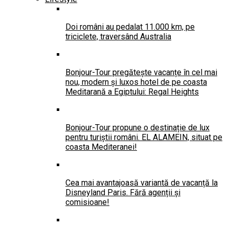
Doi români au pedalat 11.000 km, pe
triciclete, traversând Australia
Bonjour-Tour pregătește vacanțe în cel mai
nou, modern și luxos hotel de pe coasta
Meditarană a Egiptului: Regal Heights
Bonjour-Tour propune o destinație de lux
pentru turiștii români. EL ALAMEIN, situat pe
coasta Mediteranei!
Cea mai avantajoasă variantă de vacanță la
Disneyland Paris. Fără agenții și
comisioane!