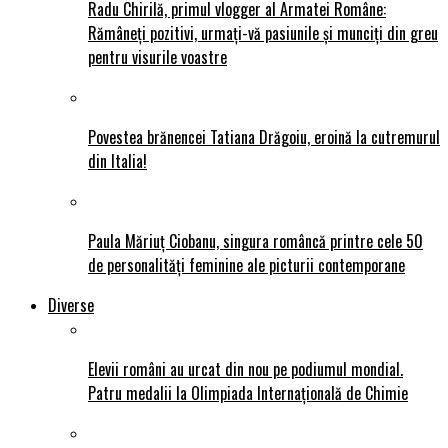
Radu Chirilă, primul vlogger al Armatei Române:
Rămâneți pozitivi, urmați-vă pasiunile și munciți din greu
pentru visurile voastre
Povestea brănencei Tatiana Drăgoiu, eroină la cutremurul
din Italia!
Paula Măriuț Ciobanu, singura româncă printre cele 50
de personalități feminine ale picturii contemporane
Diverse
Elevii români au urcat din nou pe podiumul mondial.
Patru medalii la Olimpiada Internațională de Chimie