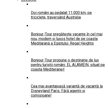
Doi români au pedalat 11.000 km, pe
triciclete, traversând Australia
Bonjour-Tour pregătește vacanțe în cel mai
nou, modern și luxos hotel de pe coasta
Meditarană a Egiptului: Regal Heights
Bonjour-Tour propune o destinație de lux
pentru turiștii români. EL ALAMEIN, situat pe
coasta Mediteranei!
Cea mai avantajoasă variantă de vacanță la
Disneyland Paris. Fără agenții și
comisioane!