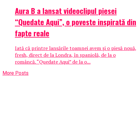
Aura B a lansat videoclipul piesei
“Quedate Aqui”, o poveste inspirată din
fapte reale
Iată că printre lansările toamnei avem și o piesă nouă,
fresh, direct de la Londra, în spaniolă, de la o
româncă. “Quedate Aqui” de la o...
More Posts