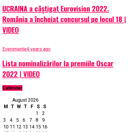
UCRAINA a câștigat Eurovision 2022.
România a încheiat concursul pe locul 18 |
VIDEO
Evenimente
4 years ago
Lista nominalizărilor la premiile Oscar
2022 | VIDEO
Calendar
August 2026
M
T
W
T
F
S
S
1
2
3
4
5
6
7
8
9
10
11
12
13
14
15
16