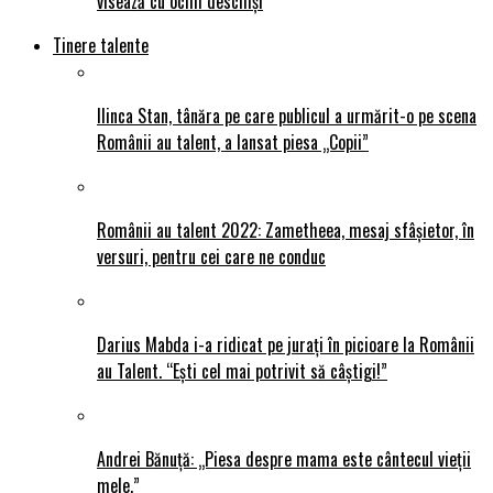
visează cu ochii deschiși
Tinere talente
Ilinca Stan, tânăra pe care publicul a urmărit-o pe scena
Românii au talent, a lansat piesa „Copii”
Românii au talent 2022: Zametheea, mesaj sfâșietor, în
versuri, pentru cei care ne conduc
Darius Mabda i-a ridicat pe jurați în picioare la Românii
au Talent. “Ești cel mai potrivit să câștigi!”
Andrei Bănuță: „Piesa despre mama este cântecul vieții
mele.”