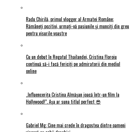
Radu Chirilă, primul vlogger al Armatei Române:
Rămâneți pozitivi, urmați-vă pasiunile și munciți din greu
pentru visurile voastre
Cu un debut în Regatul Thailandei, Cristina Floroiu
continuă să-i facă fericiți pe admiratorii din mediul
online
„Influencerița Cristina Almășan joacă într-un film la
Hollywood!”. Așa ar suna titlul perfect 😎
Gabriel Mg: Cine mai crede în dragostea dintre oameni