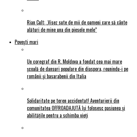
Rian Cult: „Visez sute de mii de oameni care să cânte
alături de mine una din piesele mele”
Povești mari
Un coregraf din R. Moldova a fondat cea mai mare
școală de dansuri populare din diaspora, reunindu-i pe
românii și basarabenii din Italia
Solidaritate pe teren accidentat! Aventurierii din
comunitatea OFFROADAJUTĂ își folosesc pasiunea și
abilitățile pentru a schimba vieți