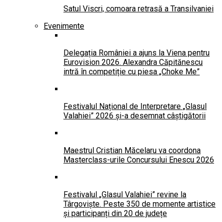
Satul Viscri, comoara retrasă a Transilvaniei
Evenimente
Delegația României a ajuns la Viena pentru
Eurovision 2026. Alexandra Căpitănescu
intră în competiție cu piesa „Choke Me”
Festivalul Național de Interpretare „Glasul
Valahiei” 2026 și-a desemnat câștigătorii
Maestrul Cristian Măcelaru va coordona
Masterclass-urile Concursului Enescu 2026
Festivalul „Glasul Valahiei” revine la
Târgoviște. Peste 350 de momente artistice
și participanți din 20 de județe