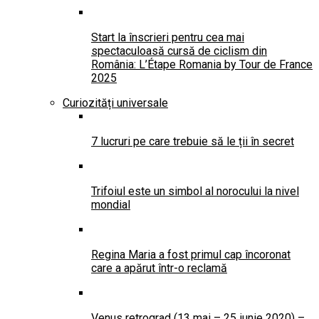
Start la înscrieri pentru cea mai
spectaculoasă cursă de ciclism din
România: L’Étape Romania by Tour de France
2025
Curiozități universale
7 lucruri pe care trebuie să le ții în secret
Trifoiul este un simbol al norocului la nivel
mondial
Regina Maria a fost primul cap încoronat
care a apărut într-o reclamă
Venus retrograd (13 mai – 25 iunie 2020) –