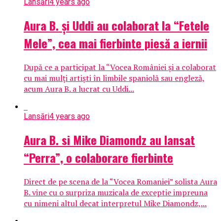
Lansări
4 years ago
Aura B. și Uddi au colaborat la “Fetele
Mele”, cea mai fierbinte piesă a iernii
După ce a participat la “Vocea României și a colaborat
cu mai mulți artiști în limbile spaniolă sau engleză,
acum Aura B. a lucrat cu Uddi...
Lansări
4 years ago
Aura B. si Mike Diamondz au lansat
“Perra”, o colaborare fierbinte
Direct de pe scena de la “Vocea Romaniei” solista Aura
B. vine cu o surpriza muzicala de exceptie impreuna
cu nimeni altul decat interpretul Mike Diamondz,...