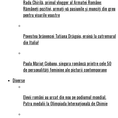
Radu Chirilă, primul vlogger al Armatei Române:
Rămâneți pozitivi, urmați-vă pasiunile și munciți din greu
pentru visurile voastre
Povestea brănencei Tatiana Drăgoiu, eroină la cutremurul
din Italia!
Paula Măriuț Ciobanu, singura româncă printre cele 50
de personalități feminine ale picturii contemporane
Diverse
Elevii români au urcat din nou pe podiumul mondial.
Patru medalii la Olimpiada Internațională de Chimie