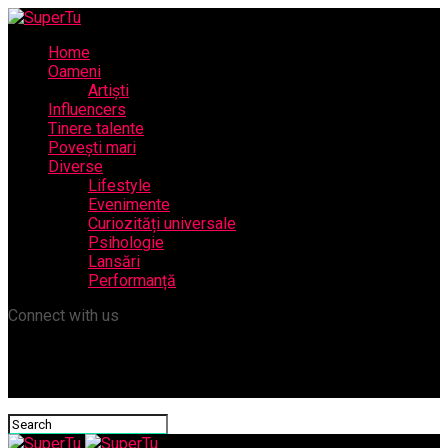
Home
Oameni
Artiști
Influencers
Tinere talente
Povești mari
Diverse
Lifestyle
Evenimente
Curiozități universale
Psihologie
Lansări
Performanță
Connect with us