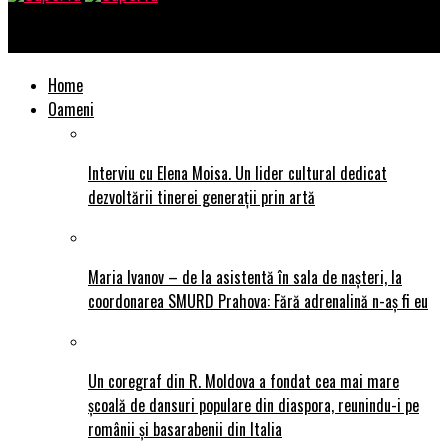
SuperTu
Home
Oameni
Interviu cu Elena Moisa. Un lider cultural dedicat
dezvoltării tinerei generații prin artă
Maria Ivanov – de la asistentă în sala de nașteri, la
coordonarea SMURD Prahova: Fără adrenalină n-aș fi eu
Un coregraf din R. Moldova a fondat cea mai mare
școală de dansuri populare din diaspora, reunindu-i pe
românii și basarabenii din Italia