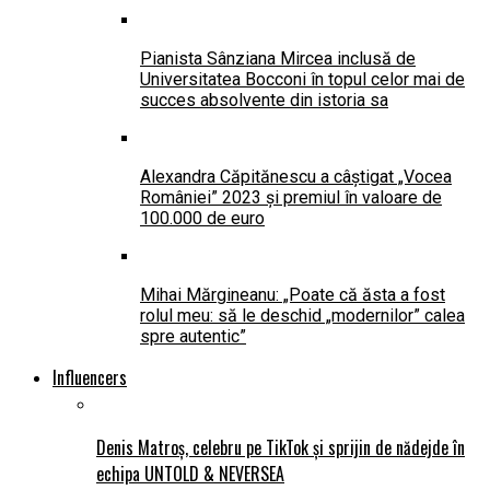
Pianista Sânziana Mircea inclusă de
Universitatea Bocconi în topul celor mai de
succes absolvente din istoria sa
Alexandra Căpitănescu a câștigat „Vocea
României” 2023 și premiul în valoare de
100.000 de euro
Mihai Mărgineanu: „Poate că ăsta a fost
rolul meu: să le deschid „modernilor” calea
spre autentic”
Influencers
Denis Matroș, celebru pe TikTok și sprijin de nădejde în
echipa UNTOLD & NEVERSEA