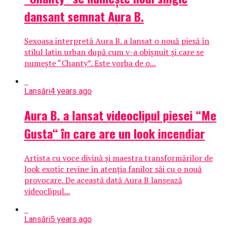
dansant semnat Aura B.
Sexoasa interpretă Aura B. a lansat o nouă piesă în
stilul latin urban după cum v-a obișnuit și care se
numește “Chanty”. Este vorba de o...
Lansări
4 years ago
Aura B. a lansat videoclipul piesei “Me
Gusta“ în care are un look incendiar
Artista cu voce divină și maestra transformărilor de
look exotic revine în atenția fanilor săi cu o nouă
provocare. De această dată Aura B lansează
videoclipul...
Lansări
5 years ago