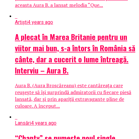
aceasta Aura B. a lansat melodia “Que...
Artiști
4 years ago
A plecat în Marea Britanie pentru un
viitor mai bun, s-a întors în România să
cânte, dar a cucerit o lume întreagă.
Interviu – Aura B.
Aura B. (Aura Broscăreanu) este cantăreața care
reușește să își surprindă admiratorii cu fiecare piesă
lansată, dar și prin apariții extravagante pline de
culoare. A început...
Lansări
4 years ago
“Chanty” se numește noul single