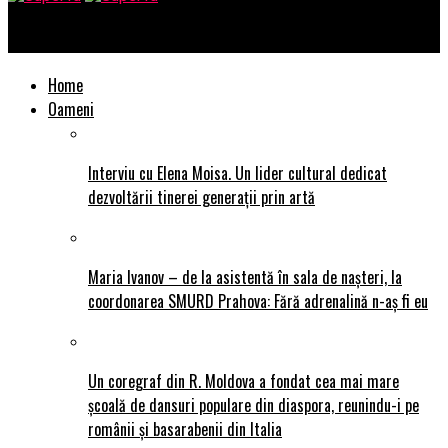
SuperTu
Home
Oameni
Interviu cu Elena Moisa. Un lider cultural dedicat
dezvoltării tinerei generații prin artă
Maria Ivanov – de la asistentă în sala de nașteri, la
coordonarea SMURD Prahova: Fără adrenalină n-aș fi eu
Un coregraf din R. Moldova a fondat cea mai mare
școală de dansuri populare din diaspora, reunindu-i pe
românii și basarabenii din Italia