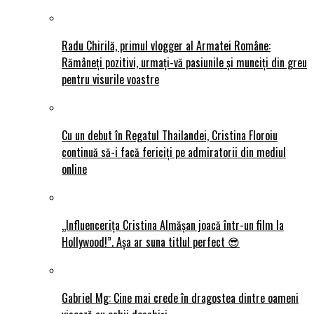
Radu Chirilă, primul vlogger al Armatei Române:
Rămâneți pozitivi, urmați-vă pasiunile și munciți din greu
pentru visurile voastre
Cu un debut în Regatul Thailandei, Cristina Floroiu
continuă să-i facă fericiți pe admiratorii din mediul
online
„Influencerița Cristina Almășan joacă într-un film la
Hollywood!”. Așa ar suna titlul perfect 😎
Gabriel Mg: Cine mai crede în dragostea dintre oameni