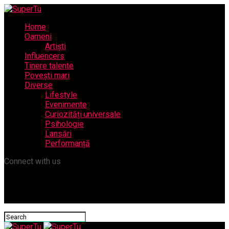
Home
Oameni
Artiști
Influencers
Tinere talente
Povești mari
Diverse
Lifestyle
Evenimente
Curiozități universale
Psihologie
Lansări
Performanță
Connect with us