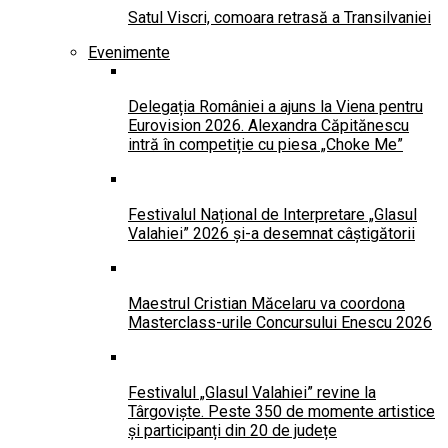
Satul Viscri, comoara retrasă a Transilvaniei
Evenimente
Delegația României a ajuns la Viena pentru
Eurovision 2026. Alexandra Căpitănescu
intră în competiție cu piesa „Choke Me”
Festivalul Național de Interpretare „Glasul
Valahiei” 2026 și-a desemnat câștigătorii
Maestrul Cristian Măcelaru va coordona
Masterclass-urile Concursului Enescu 2026
Festivalul „Glasul Valahiei” revine la
Târgoviște. Peste 350 de momente artistice
și participanți din 20 de județe