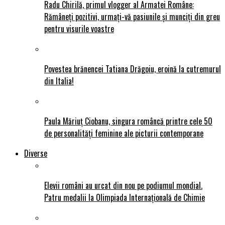
Radu Chirilă, primul vlogger al Armatei Române:
Rămâneți pozitivi, urmați-vă pasiunile și munciți din greu
pentru visurile voastre
Povestea brănencei Tatiana Drăgoiu, eroină la cutremurul
din Italia!
Paula Măriuț Ciobanu, singura româncă printre cele 50
de personalități feminine ale picturii contemporane
Diverse
Elevii români au urcat din nou pe podiumul mondial.
Patru medalii la Olimpiada Internațională de Chimie