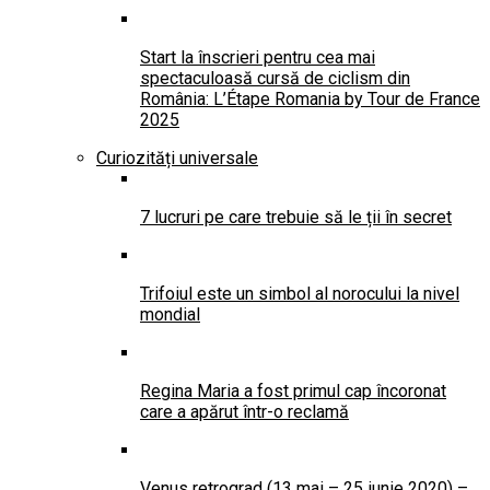
Start la înscrieri pentru cea mai
spectaculoasă cursă de ciclism din
România: L’Étape Romania by Tour de France
2025
Curiozități universale
7 lucruri pe care trebuie să le ții în secret
Trifoiul este un simbol al norocului la nivel
mondial
Regina Maria a fost primul cap încoronat
care a apărut într-o reclamă
Venus retrograd (13 mai – 25 iunie 2020) –