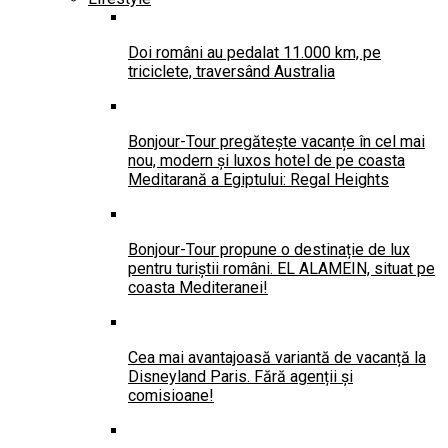
Doi români au pedalat 11.000 km, pe
triciclete, traversând Australia
Bonjour-Tour pregătește vacanțe în cel mai
nou, modern și luxos hotel de pe coasta
Meditarană a Egiptului: Regal Heights
Bonjour-Tour propune o destinație de lux
pentru turiștii români. EL ALAMEIN, situat pe
coasta Mediteranei!
Cea mai avantajoasă variantă de vacanță la
Disneyland Paris. Fără agenții și
comisioane!