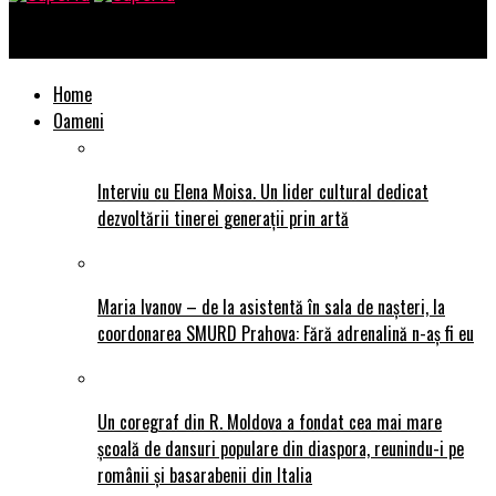
SuperTu
Home
Oameni
Interviu cu Elena Moisa. Un lider cultural dedicat
dezvoltării tinerei generații prin artă
Maria Ivanov – de la asistentă în sala de nașteri, la
coordonarea SMURD Prahova: Fără adrenalină n-aș fi eu
Un coregraf din R. Moldova a fondat cea mai mare
școală de dansuri populare din diaspora, reunindu-i pe
românii și basarabenii din Italia