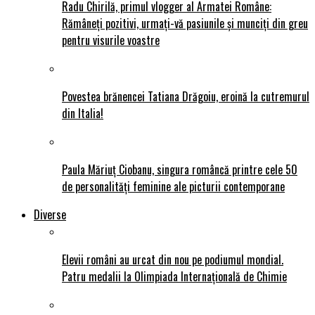
Radu Chirilă, primul vlogger al Armatei Române:
Rămâneți pozitivi, urmați-vă pasiunile și munciți din greu
pentru visurile voastre
Povestea brănencei Tatiana Drăgoiu, eroină la cutremurul
din Italia!
Paula Măriuț Ciobanu, singura româncă printre cele 50
de personalități feminine ale picturii contemporane
Diverse
Elevii români au urcat din nou pe podiumul mondial.
Patru medalii la Olimpiada Internațională de Chimie