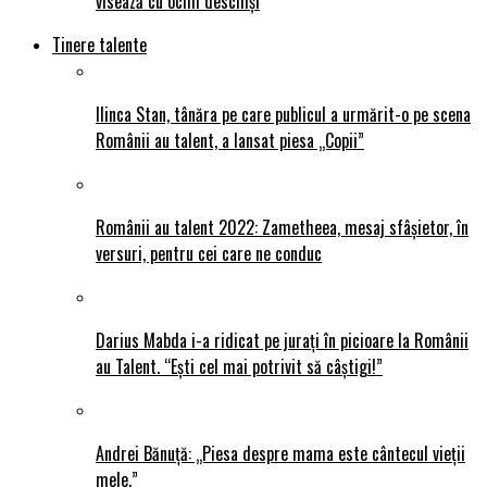
visează cu ochii deschiși
Tinere talente
Ilinca Stan, tânăra pe care publicul a urmărit-o pe scena
Românii au talent, a lansat piesa „Copii”
Românii au talent 2022: Zametheea, mesaj sfâșietor, în
versuri, pentru cei care ne conduc
Darius Mabda i-a ridicat pe jurați în picioare la Românii
au Talent. “Ești cel mai potrivit să câștigi!”
Andrei Bănuță: „Piesa despre mama este cântecul vieții
mele.”