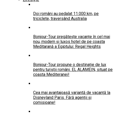
Doi români au pedalat 11.000 km, pe
triciclete, traversând Australia
Bonjour-Tour pregătește vacanțe în cel mai
nou, modern și luxos hotel de pe coasta
Meditarană a Egiptului: Regal Heights
Bonjour-Tour propune o destinație de lux
pentru turiștii români. EL ALAMEIN, situat pe
coasta Mediteranei!
Cea mai avantajoasă variantă de vacanță la
Disneyland Paris. Fără agenții și
comisioane!