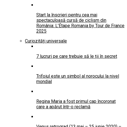
Start la înscrieri pentru cea mai
spectaculoasă cursă de ciclism din
România: L’Étape Romania by Tour de France
2025
Curiozități universale
7 lucruri pe care trebuie să le ții în secret
Trifoiul este un simbol al norocului la nivel
mondial
Regina Maria a fost primul cap încoronat
care a apărut într-o reclamă
Venus retrograd (13 mai – 25 iunie 2020) –