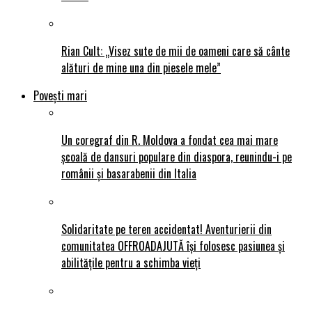
Rian Cult: „Visez sute de mii de oameni care să cânte
alături de mine una din piesele mele”
Povești mari
Un coregraf din R. Moldova a fondat cea mai mare
școală de dansuri populare din diaspora, reunindu-i pe
românii și basarabenii din Italia
Solidaritate pe teren accidentat! Aventurierii din
comunitatea OFFROADAJUTĂ își folosesc pasiunea și
abilitățile pentru a schimba vieți