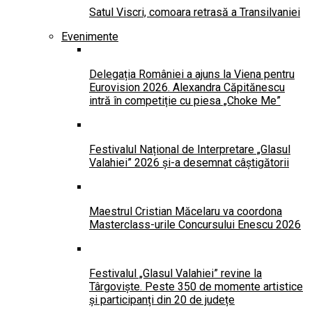
Satul Viscri, comoara retrasă a Transilvaniei
Evenimente
Delegația României a ajuns la Viena pentru
Eurovision 2026. Alexandra Căpitănescu
intră în competiție cu piesa „Choke Me”
Festivalul Național de Interpretare „Glasul
Valahiei” 2026 și-a desemnat câștigătorii
Maestrul Cristian Măcelaru va coordona
Masterclass-urile Concursului Enescu 2026
Festivalul „Glasul Valahiei” revine la
Târgoviște. Peste 350 de momente artistice
și participanți din 20 de județe