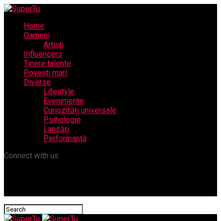
Home
Oameni
Artiști
Influencers
Tinere talente
Povești mari
Diverse
Lifestyle
Evenimente
Curiozități universale
Psihologie
Lansări
Performanță
Connect with us