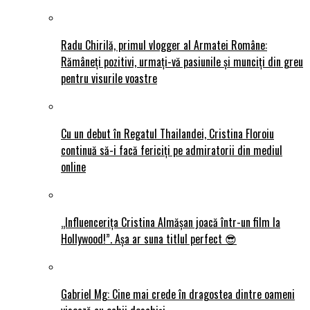
Radu Chirilă, primul vlogger al Armatei Române:
Rămâneți pozitivi, urmați-vă pasiunile și munciți din greu
pentru visurile voastre
Cu un debut în Regatul Thailandei, Cristina Floroiu
continuă să-i facă fericiți pe admiratorii din mediul
online
„Influencerița Cristina Almășan joacă într-un film la
Hollywood!”. Așa ar suna titlul perfect 😎
Gabriel Mg: Cine mai crede în dragostea dintre oameni