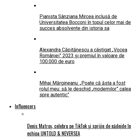
Pianista Sânziana Mircea inclusă de
Universitatea Bocconi în topul celor mai de
succes absolvente din istoria sa
Alexandra Căpitănescu a câștigat „Vocea
României” 2023 și premiul în valoare de
100.000 de euro
Mihai Mărgineanu: „Poate că ăsta a fost
rolul meu: să le deschid „modernilor” calea
spre autentic”
Influencers
Denis Matroș, celebru pe TikTok și sprijin de nădejde în
echipa UNTOLD & NEVERSEA