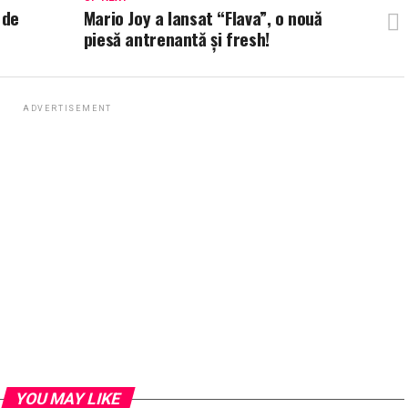
 de
Mario Joy a lansat “Flava”, o nouă
piesă antrenantă și fresh!
ADVERTISEMENT
YOU MAY LIKE