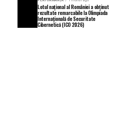
PERFORMANȚĂ
1 month ago
Lotul național al României a obținut
rezultate remarcabile la Olimpiada
Internațională de Securitate
Cibernetică (ICO 2026)