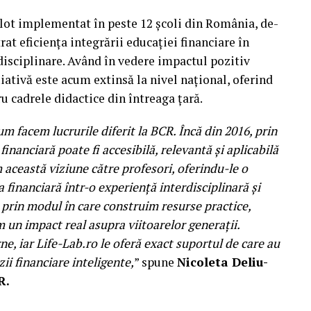
lot implementat în peste 12 școli din România, de-
at eficiența integrării educației financiare în
disciplinare. Având în vedere impactul pozitiv
țiativă este acum extinsă la nivel național, oferind
u cadrele didactice din întreaga țară.
m facem lucrurile diferit la BCR. Încă din 2016, prin
nanciară poate fi accesibilă, relevantă și aplicabilă
 această viziune către profesori, oferindu-le o
 financiară într-o experiență interdisciplinară și
m prin modul în care construim resurse practice,
 un impact real asupra viitoarelor generații.
, iar Life-Lab.ro le oferă exact suportul de care au
zii financiare inteligente,
” spune
Nicoleta Deliu-
R.