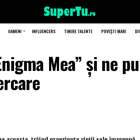
OAMENI
INFLUENCERS
TINERE TALENTE
POVEȘTI MARI
DI
Enigma Mea” și ne p
ercare
a aceasta, trăind experiența vieții sale împreună