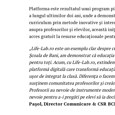
Platforma este rezultatul unui program pi
a lungul ultimilor doi ani, unde a demonstr
curriculum prin metode inovative și inter
asupra profesorilor și elevilor, această ini
acces gratuit la resurse educaționale pentr
„
Life-Lab.ro este un exemplu clar despre cu
Școala de Bani, am demonstrat că educația fi
pentru toți. Acum, cu Life-Lab.ro, extindem
platformă digitală care transformă educația
ușor de integrat la clasă. Diferența o face
susținem comunitatea profesorilor și creăm
Profesorii au nevoie de instrumente moderne
nevoie pentru a-i pregăti pe elevi să ia deci
Pașol, Director Comunicare & CSR BC