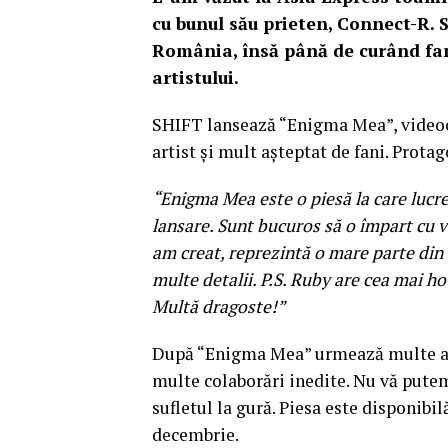
cu bunul său prieten, Connect-R. S
România, însă până de curând fan
artistului.
SHIFT lansează “Enigma Mea”, videocl
artist și mult așteptat de fani. Prota
“Enigma Mea este o piesă la care lucr
lansare. Sunt bucuros să o împart cu vo
am creat, reprezintă o mare parte din m
multe detalii. P.S. Ruby are cea mai ho
Multă dragoste!”
După “Enigma Mea” urmează multe alte
multe colaborări inedite. Nu vă put
sufletul la gură. Piesa este disponibi
decembrie.