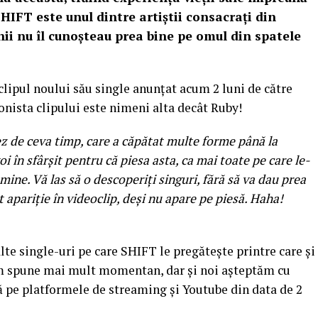
HIFT este unul dintre artiștii consacrați din
ii nu îl cunoșteau prea bine pe omul din spatele
ipul noului său single anunțat acum 2 luni de către
gonista clipului este nimeni alta decât Ruby!
ez de ceva timp, care a căpătat multe forme până la
i în sfârșit pentru că piesa asta, ca mai toate pe care le-
ine. Vă las să o descoperiți singuri, fără să va dau prea
t apariție în videoclip, deși nu apare pe piesă. Haha!
 single-uri pe care SHIFT le pregătește printre care și
em spune mai mult momentan, dar și noi așteptăm cu
lă pe platformele de streaming și Youtube din data de 2