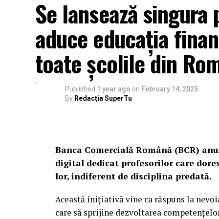
Se lansează singura 
aduce educația financ
toate școlile din Ro
Published
1 year ago
on
February 14, 2025
By
Redacția SuperTu
Banca Comercială Română (BCR) anunț
digital dedicat profesorilor care dores
lor, indiferent de disciplina predată.
Această inițiativă vine ca răspuns la nevo
care să sprijine dezvoltarea competențelor