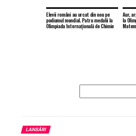
Elevii români au urcat din nou pe
Aur, a
podiumul mondial. Patru medalii la
la Oli
Olimpiada Internațională de Chimie
Matema
LANSĂRI