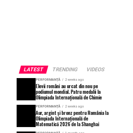
LATEST
TRENDING
VIDEOS
PERFORMANȚĂ
2 weeks ago
Elevii români au urcat din nou pe
podiumul mondial. Patru medalii la
Olimpiada Internațională de Chimie
PERFORMANȚĂ
2 weeks ago
Aur, argint și bronz pentru România la
Olimpiada Internațională de
Matematică 2026 de la Shanghai