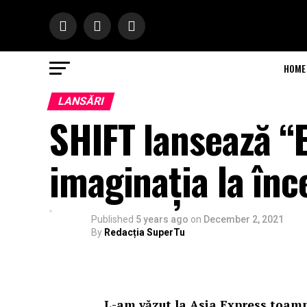
HOME
LANSĂRI
SHIFT lansează “
imaginația la înc
Published
5 years ago
on
December 2, 2021
By
Redacția SuperTu
L-am văzut la Asia Express toamn