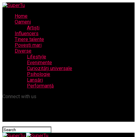
Home
Oameni
Artiști
Influencers
Tinere talente
Povești mari
Diverse
Lifestyle
Evenimente
Curiozități universale
Psihologie
Lansări
Performanță
Connect with us