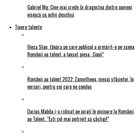
Gabriel Mg: Cine mai crede în dragostea dintre oameni
visează cu ochii deschiși
Tinere talente
Ilinca Stan, tânăra pe care publicul a urmărit-o pe scena
Românii au talent, a lansat piesa „Copii”
Românii au talent 2022: Zametheea, mesaj sfâșietor, în
versuri, pentru cei care ne conduc
Darius Mabda i-a ridicat pe jurați în picioare la Românii
au Talent. “Ești cel mai potrivit să câștigi!”