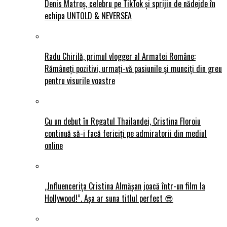
Denis Matroș, celebru pe TikTok și sprijin de nădejde în
echipa UNTOLD & NEVERSEA
Radu Chirilă, primul vlogger al Armatei Române:
Rămâneți pozitivi, urmați-vă pasiunile și munciți din greu
pentru visurile voastre
Cu un debut în Regatul Thailandei, Cristina Floroiu
continuă să-i facă fericiți pe admiratorii din mediul
online
„Influencerița Cristina Almășan joacă într-un film la
Hollywood!”. Așa ar suna titlul perfect 😎