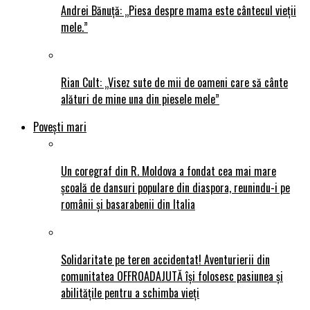
Andrei Bănuță: „Piesa despre mama este cântecul vieții
mele.”
Rian Cult: „Visez sute de mii de oameni care să cânte
alături de mine una din piesele mele”
Povești mari
Un coregraf din R. Moldova a fondat cea mai mare
școală de dansuri populare din diaspora, reunindu-i pe
românii și basarabenii din Italia
Solidaritate pe teren accidentat! Aventurierii din
comunitatea OFFROADAJUTĂ își folosesc pasiunea și
abilitățile pentru a schimba vieți