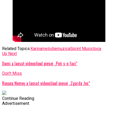
Related Topics:
Karina
melodie
muzica
Sprint Music
toca
Up Next
Dumi a lansat videoclipul piesei „Poți s-o faci”
Don't Miss
Roxana Nemeș a lansat videoclipul piesei „Zgarda Jos”
Continue Reading
Advertisement