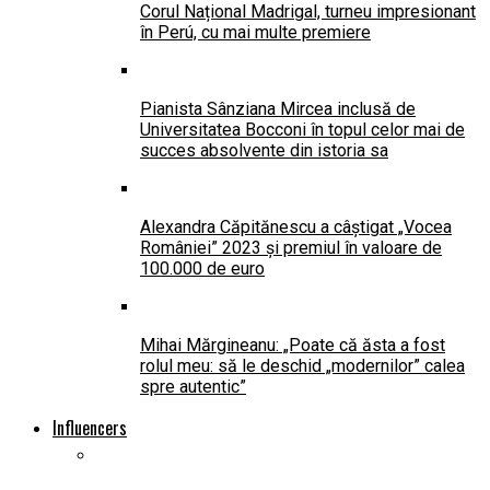
Corul Național Madrigal, turneu impresionant
în Perú, cu mai multe premiere
Pianista Sânziana Mircea inclusă de
Universitatea Bocconi în topul celor mai de
succes absolvente din istoria sa
Alexandra Căpitănescu a câștigat „Vocea
României” 2023 și premiul în valoare de
100.000 de euro
Mihai Mărgineanu: „Poate că ăsta a fost
rolul meu: să le deschid „modernilor” calea
spre autentic”
Influencers