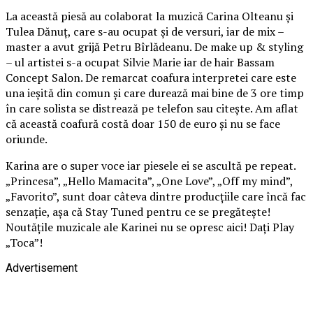
La această piesă au colaborat la muzică Carina Olteanu și
Tulea Dănuț, care s-au ocupat și de versuri, iar de mix –
master a avut grijă Petru Bîrlădeanu. De make up & styling
– ul artistei s-a ocupat Silvie Marie iar de hair Bassam
Concept Salon. De remarcat coafura interpretei care este
una ieșită din comun și care durează mai bine de 3 ore timp
în care solista se distrează pe telefon sau citește. Am aflat
că această coafură costă doar 150 de euro și nu se face
oriunde.
Karina are o super voce iar piesele ei se ascultă pe repeat.
„Princesa”, „Hello Mamacita”, „One Love”, „Off my mind”,
„Favorito”, sunt doar câteva dintre producțiile care încă fac
senzație, așa că Stay Tuned pentru ce se pregătește!
Noutățile muzicale ale Karinei nu se opresc aici! Dați Play
„Toca”!
Advertisement