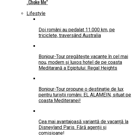
„Choke Me”
Lifestyle
Doi români au pedalat 11.000 km, pe
triciclete, traversând Australia
Bonjour-Tour pregătește vacanțe în cel mai
nou, modern și luxos hotel de pe coasta
Meditarană a Egiptului: Regal Heights
Bonjour-Tour propune o destinație de lux
pentru turiștii români. EL ALAMEIN, situat pe
coasta Mediteranei!
Cea mai avantajoasă variantă de vacanță la
Disneyland Paris. Fără agenții și
comisioane!