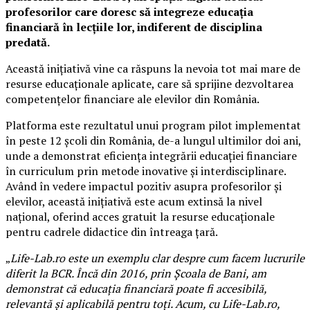
profesorilor care doresc să integreze educația
financiară în lecțiile lor, indiferent de disciplina
predată.
Această inițiativă vine ca răspuns la nevoia tot mai mare de
resurse educaționale aplicate, care să sprijine dezvoltarea
competențelor financiare ale elevilor din România.
Platforma este rezultatul unui program pilot implementat
în peste 12 școli din România, de-a lungul ultimilor doi ani,
unde a demonstrat eficiența integrării educației financiare
în curriculum prin metode inovative și interdisciplinare.
Având în vedere impactul pozitiv asupra profesorilor și
elevilor, această inițiativă este acum extinsă la nivel
național, oferind acces gratuit la resurse educaționale
pentru cadrele didactice din întreaga țară.
„
Life-Lab.ro este un exemplu clar despre cum facem lucrurile
diferit la BCR. Încă din 2016, prin Școala de Bani, am
demonstrat că educația financiară poate fi accesibilă,
relevantă și aplicabilă pentru toți. Acum, cu Life-Lab.ro,