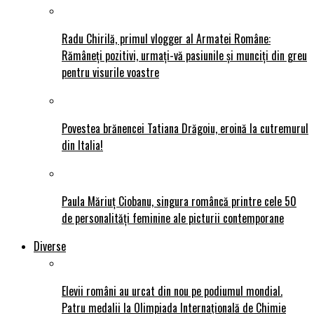
Radu Chirilă, primul vlogger al Armatei Române:
Rămâneți pozitivi, urmați-vă pasiunile și munciți din greu
pentru visurile voastre
Povestea brănencei Tatiana Drăgoiu, eroină la cutremurul
din Italia!
Paula Măriuț Ciobanu, singura româncă printre cele 50
de personalități feminine ale picturii contemporane
Diverse
Elevii români au urcat din nou pe podiumul mondial.
Patru medalii la Olimpiada Internațională de Chimie