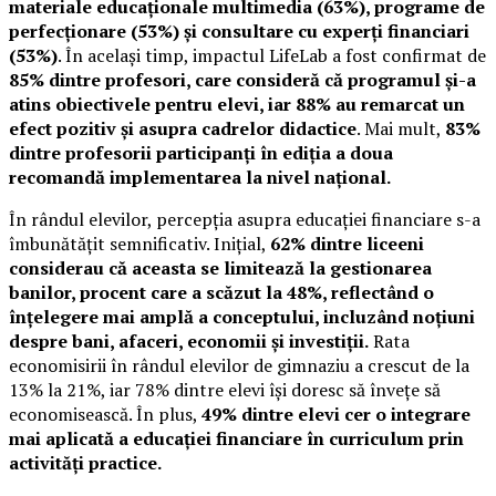
materiale educaționale multimedia (63%), programe de
perfecționare (53%) și consultare cu experți financiari
(53%)
. În același timp, impactul LifeLab a fost confirmat de
85% dintre profesori, care consideră că programul și-a
atins obiectivele pentru elevi, iar 88% au remarcat un
efect pozitiv și asupra cadrelor didactice
. Mai mult,
83%
dintre profesorii participanți în ediția a doua
recomandă implementarea la nivel național.
În rândul elevilor, percepția asupra educației financiare s-a
îmbunătățit semnificativ. Inițial,
62% dintre liceeni
considerau că aceasta se limitează la gestionarea
banilor, procent care a scăzut la 48%, reflectând o
înțelegere mai amplă a conceptului, incluzând noțiuni
despre bani, afaceri, economii și investiții.
Rata
economisirii în rândul elevilor de gimnaziu a crescut de la
13% la 21%, iar 78% dintre elevi își doresc să învețe să
economisească. În plus,
49% dintre elevi cer o integrare
mai aplicată a educației financiare în curriculum prin
activități practice.