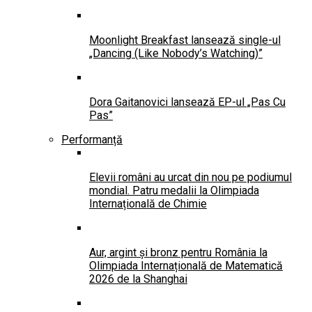
Moonlight Breakfast lansează single-ul
„Dancing (Like Nobody’s Watching)”
Dora Gaitanovici lansează EP-ul „Pas Cu
Pas”
Performanță
Elevii români au urcat din nou pe podiumul
mondial. Patru medalii la Olimpiada
Internațională de Chimie
Aur, argint și bronz pentru România la
Olimpiada Internațională de Matematică
2026 de la Shanghai