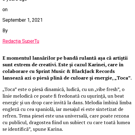
on
September 1, 2021
By
Redacția SuperTu
E momentul lansărilor pe bandă rulantă așa că artiștii
sunt extrem de creativi. Este și cazul Karinei, care în
colaborare cu Sprint Music & BlackJack Records
lansează azi o piesă plină de culoare și energie, „Toca”.
„Toca” este o piesă dinamică, ludică, cu un „vibe fresh”, o
linie melodică ce poate fi fredonată cu ușurință, un beat
energic și un drop care invită la dans. Melodia îmbină limba
engleză cu cea spaniolă, iar mesajul ei este sintetizat de
refren. Tema piesei este una universală, care poate rezona
cu publicul, dragostea fiind un subiect cu care toată lumea
se identifică”, spune Karina.