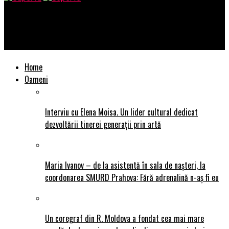
SuperTu
Karina a lansat videoclipul piesei „Toca”
Home
Oameni
Interviu cu Elena Moisa. Un lider cultural dedicat
dezvoltării tinerei generații prin artă
Maria Ivanov – de la asistentă în sala de nașteri, la
coordonarea SMURD Prahova: Fără adrenalină n-aș fi eu
Un coregraf din R. Moldova a fondat cea mai mare