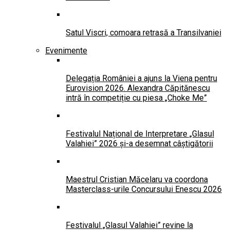
Satul Viscri, comoara retrasă a Transilvaniei
Evenimente
Delegația României a ajuns la Viena pentru
Eurovision 2026. Alexandra Căpitănescu
intră în competiție cu piesa „Choke Me”
Festivalul Național de Interpretare „Glasul
Valahiei” 2026 și-a desemnat câștigătorii
Maestrul Cristian Măcelaru va coordona
Masterclass-urile Concursului Enescu 2026
Festivalul „Glasul Valahiei” revine la