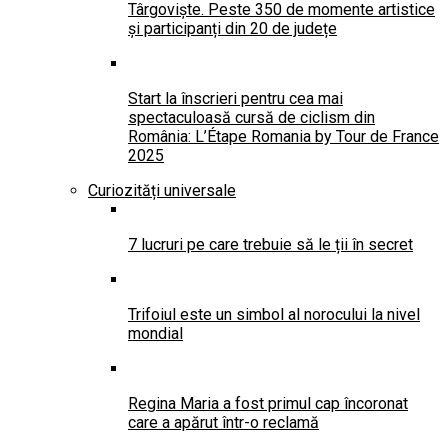
Târgoviște. Peste 350 de momente artistice
și participanți din 20 de județe
Start la înscrieri pentru cea mai
spectaculoasă cursă de ciclism din
România: L’Étape Romania by Tour de France
2025
Curiozități universale
7 lucruri pe care trebuie să le ții în secret
Trifoiul este un simbol al norocului la nivel
mondial
Regina Maria a fost primul cap încoronat
care a apărut într-o reclamă