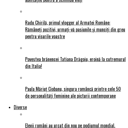
Radu Chirilă, primul vlogger al Armatei Române:
Rămâneți pozitivi, urmați-vă pasiunile și munciți din greu
pentru visurile voastre
Povestea brănencei Tatiana Drăgoiu, eroină la cutremurul
din Italia!
Paula Măriuț Ciobanu, singura româncă printre cele 50
de personalități feminine ale picturii contemporane
Diverse
Elevii români au urcat din nou pe podiumul mondial.