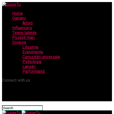
Home
Oameni
Artiști
Influencers
Tinere talente
Povești mari
Diverse
Lifestyle
Evenimente
Curiozități universale
Psihologie
Lansări
Performanță
Connect with us