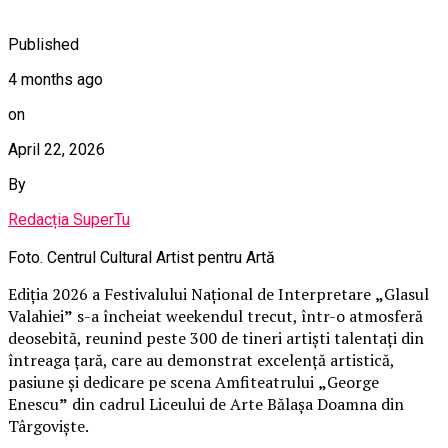
Published
4 months ago
on
April 22, 2026
By
Redacția SuperTu
Foto. Centrul Cultural Artist pentru Artă
Ediția 2026 a Festivalului Național de Interpretare
„
Glasul
Valahiei
”
s-a încheiat weekendul trecut, într-o atmosferă
deosebită, reunind peste 300 de tineri artiști talentați din
întreaga țară, care au demonstrat excelență artistică,
pasiune și dedicare pe scena Amfiteatrului
„
George
Enescu
”
din cadrul Liceului de Arte Bălașa Doamna din
Târgoviște.