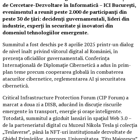
de Cercetare-Dezvoltare în Informatică – ICI București,
evenimentul a reunit peste 2.000 de participanți din
peste 30 de țări: decidenți guvernamentali, lideri din
industrie, experți în securitate și inovatori din
domeniul tehnologiilor emergente.
Summitul a fost deschis pe 8 aprilie 2025 printr-un dialog
de nivel înalt privind viitorul digital al României, în
prezența oficialilor guvernamentali. Conferința
Internațională de Diplomație Cibernetică a adus în prim-
plan teme precum cooperarea globală în combaterea
atacurilor cibernetice, reglementarea AI și securitatea
cibernetică.
Critical Infrastructure Protection Forum (CIP Forum) a
marcat a doua zi a DISB, aducând în discuție riscurile
emergente în transport, energie și orașe inteligente.
Totodată, summitul a găzduit lansări în spațiul Web 3.0 –
de la parteneriatul digital cu Muzeul Nikola Tesla și colecția
„Teslaverse”, până la NFT-uri instituționale dezvoltate de
Ghidul Primăriilor, Agerpres, Universitatea „Titu Maiorescu”