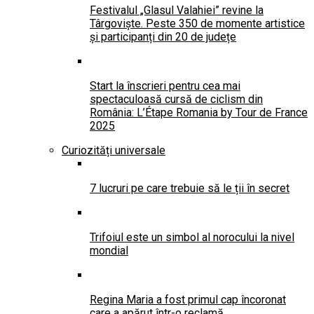
Festivalul „Glasul Valahiei” revine la
Târgoviște. Peste 350 de momente artistice
și participanți din 20 de județe
Start la înscrieri pentru cea mai
spectaculoasă cursă de ciclism din
România: L’Étape Romania by Tour de France
2025
Curiozități universale
7 lucruri pe care trebuie să le ții în secret
Trifoiul este un simbol al norocului la nivel
mondial
Regina Maria a fost primul cap încoronat
care a apărut într-o reclamă