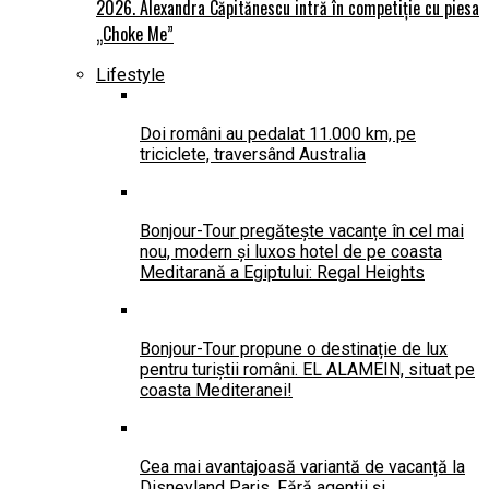
2026. Alexandra Căpitănescu intră în competiție cu piesa
„Choke Me”
Lifestyle
Doi români au pedalat 11.000 km, pe
triciclete, traversând Australia
Bonjour-Tour pregătește vacanțe în cel mai
nou, modern și luxos hotel de pe coasta
Meditarană a Egiptului: Regal Heights
Bonjour-Tour propune o destinație de lux
pentru turiștii români. EL ALAMEIN, situat pe
coasta Mediteranei!
Cea mai avantajoasă variantă de vacanță la
Disneyland Paris. Fără agenții și