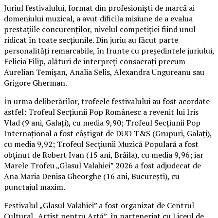
Juriul festivalului, format din profesioniști de marcă ai
domeniului muzical, a avut dificila misiune de a evalua
prestațiile concurenților, nivelul competiției fiind unul
ridicat în toate secțiunile. Din juriu au făcut parte
personalități remarcabile, în frunte cu președintele juriului,
Felicia Filip, alături de interpreți consacrați precum
Aurelian Temișan, Analia Selis, Alexandra Ungureanu sau
Grigore Gherman.
În urma deliberărilor, trofeele festivalului au fost acordate
astfel: Trofeul Secțiunii Pop Românesc a revenit lui Iris
Vlad (9 ani, Galați), cu media 9,90; Trofeul Secțiunii Pop
Internațional a fost câștigat de DUO T&S (Grupuri, Galați),
cu media 9,92; Trofeul Secțiunii Muzică Populară a fost
obținut de Robert Ivan (15 ani, Brăila), cu media 9,96; iar
Marele Trofeu „Glasul Valahiei” 2026 a fost adjudecat de
Ana Maria Denisa Gheorghe (16 ani, București), cu
punctajul maxim.
Festivalul „Glasul Valahiei” a fost organizat de Centrul
Cultural „Artist pentru Artă”, în parteneriat cu Liceul de