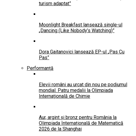
turism adaptat”
Moonlight Breakfast lansează single-ul
„Dancing (Like Nobody’s Watching)”
Dora Gaitanovici lansează EP-ul „Pas Cu
Pas”
Performanță
Elevii români au urcat din nou pe podiumul
mondial. Patru medalii la Olimpiada
Internațională de Chimie
Aur, argint și bronz pentru România la
Olimpiada Internațională de Matematică
2026 de la Shanghai