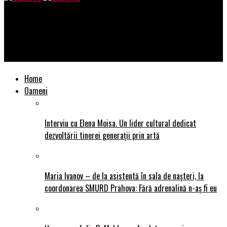
SuperTu
Patru zile de inovație, securitate și colaborare pentru un viitor
digital sustenabil
Home
Oameni
Interviu cu Elena Moisa. Un lider cultural dedicat
dezvoltării tinerei generații prin artă
Maria Ivanov – de la asistentă în sala de nașteri, la
coordonarea SMURD Prahova: Fără adrenalină n-aș fi eu