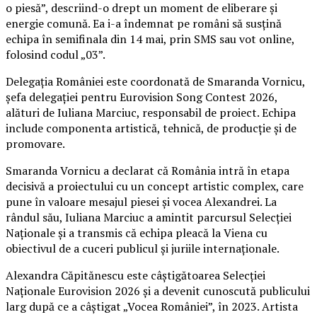
o piesă”, descriind-o drept un moment de eliberare și
energie comună. Ea i-a îndemnat pe români să susțină
echipa în semifinala din 14 mai, prin SMS sau vot online,
folosind codul „03”.
Delegația României este coordonată de Smaranda Vornicu,
șefa delegației pentru Eurovision Song Contest 2026,
alături de Iuliana Marciuc, responsabil de proiect. Echipa
include componenta artistică, tehnică, de producție și de
promovare.
Smaranda Vornicu a declarat că România intră în etapa
decisivă a proiectului cu un concept artistic complex, care
pune în valoare mesajul piesei și vocea Alexandrei. La
rândul său, Iuliana Marciuc a amintit parcursul Selecției
Naționale și a transmis că echipa pleacă la Viena cu
obiectivul de a cuceri publicul și juriile internaționale.
Alexandra Căpitănescu este câștigătoarea Selecției
Naționale Eurovision 2026 și a devenit cunoscută publicului
larg după ce a câștigat „Vocea României”, în 2023. Artista