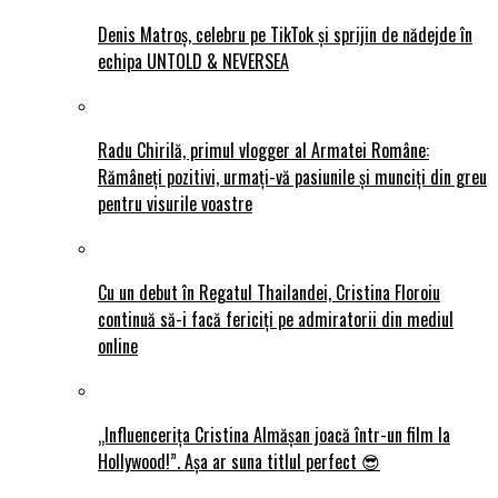
Denis Matroș, celebru pe TikTok și sprijin de nădejde în
echipa UNTOLD & NEVERSEA
Radu Chirilă, primul vlogger al Armatei Române:
Rămâneți pozitivi, urmați-vă pasiunile și munciți din greu
pentru visurile voastre
Cu un debut în Regatul Thailandei, Cristina Floroiu
continuă să-i facă fericiți pe admiratorii din mediul
online
„Influencerița Cristina Almășan joacă într-un film la
Hollywood!”. Așa ar suna titlul perfect 😎