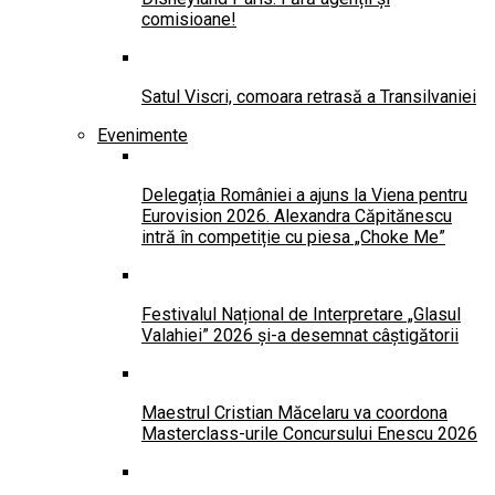
comisioane!
Satul Viscri, comoara retrasă a Transilvaniei
Evenimente
Delegația României a ajuns la Viena pentru
Eurovision 2026. Alexandra Căpitănescu
intră în competiție cu piesa „Choke Me”
Festivalul Național de Interpretare „Glasul
Valahiei” 2026 și-a desemnat câștigătorii
Maestrul Cristian Măcelaru va coordona
Masterclass-urile Concursului Enescu 2026