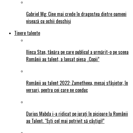
Gabriel Mg: Cine mai crede în dragostea dintre oameni
visează cu ochii deschiși
Tinere talente
Ilinca Stan, tânăra pe care publicul a urmărit-o pe scena
Românii au talent, a lansat piesa „Copii”
Românii au talent 2022: Zametheea, mesaj sfâșietor, în
versuri, pentru cei care ne conduc
Darius Mabda i-a ridicat pe jurați în picioare la Românii
au Talent. “Ești cel mai potrivit să câștigi!”