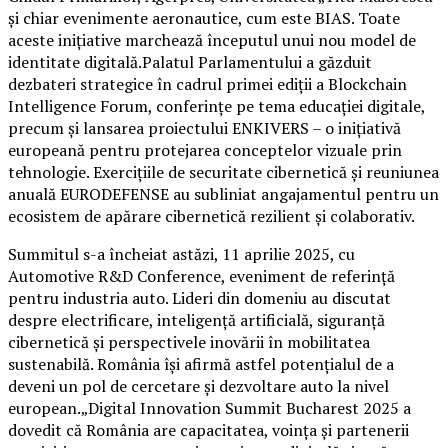
și chiar evenimente aeronautice, cum este BIAS. Toate
aceste inițiative marchează începutul unui nou model de
identitate digitală.Palatul Parlamentului a găzduit
dezbateri strategice în cadrul primei ediții a Blockchain
Intelligence Forum, conferințe pe tema educației digitale,
precum și lansarea proiectului ENKIVERS – o inițiativă
europeană pentru protejarea conceptelor vizuale prin
tehnologie. Exercițiile de securitate cibernetică și reuniunea
anuală EURODEFENSE au subliniat angajamentul pentru un
ecosistem de apărare cibernetică rezilient și colaborativ.
Summitul s-a încheiat astăzi, 11 aprilie 2025, cu
Automotive R&D Conference, eveniment de referință
pentru industria auto. Lideri din domeniu au discutat
despre electrificare, inteligență artificială, siguranță
cibernetică și perspectivele inovării în mobilitatea
sustenabilă. România își afirmă astfel potențialul de a
deveni un pol de cercetare și dezvoltare auto la nivel
european.„Digital Innovation Summit Bucharest 2025 a
dovedit că România are capacitatea, voința și partenerii