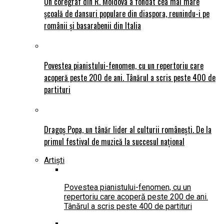
Un coregraf din R. Moldova a fondat cea mai mare
școală de dansuri populare din diaspora, reunindu-i pe
românii și basarabenii din Italia
Povestea pianistului-fenomen, cu un repertoriu care
acoperă peste 200 de ani. Tânărul a scris peste 400 de
partituri
Dragoș Popa, un tânăr lider al culturii românești. De la
primul festival de muzică la succesul național
Artiști
Povestea pianistului-fenomen, cu un
repertoriu care acoperă peste 200 de ani.
Tânărul a scris peste 400 de partituri