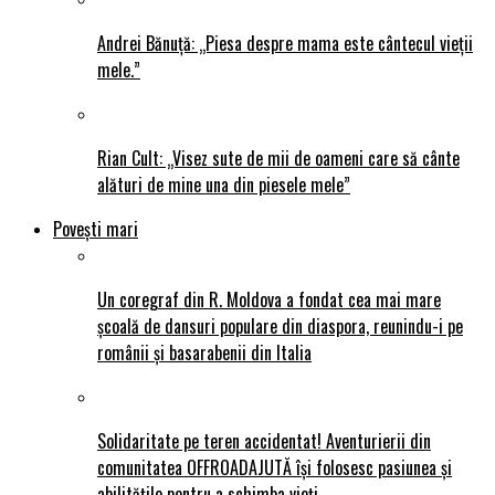
Andrei Bănuță: „Piesa despre mama este cântecul vieții
mele.”
Rian Cult: „Visez sute de mii de oameni care să cânte
alături de mine una din piesele mele”
Povești mari
Un coregraf din R. Moldova a fondat cea mai mare
școală de dansuri populare din diaspora, reunindu-i pe
românii și basarabenii din Italia
Solidaritate pe teren accidentat! Aventurierii din
comunitatea OFFROADAJUTĂ își folosesc pasiunea și
abilitățile pentru a schimba vieți