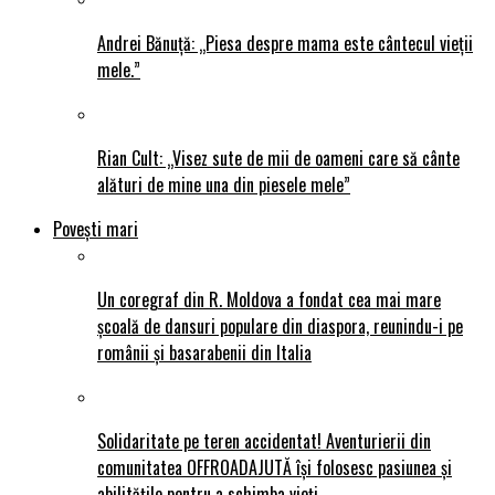
Andrei Bănuță: „Piesa despre mama este cântecul vieții
mele.”
Rian Cult: „Visez sute de mii de oameni care să cânte
alături de mine una din piesele mele”
Povești mari
Un coregraf din R. Moldova a fondat cea mai mare
școală de dansuri populare din diaspora, reunindu-i pe
românii și basarabenii din Italia
Solidaritate pe teren accidentat! Aventurierii din
comunitatea OFFROADAJUTĂ își folosesc pasiunea și
abilitățile pentru a schimba vieți