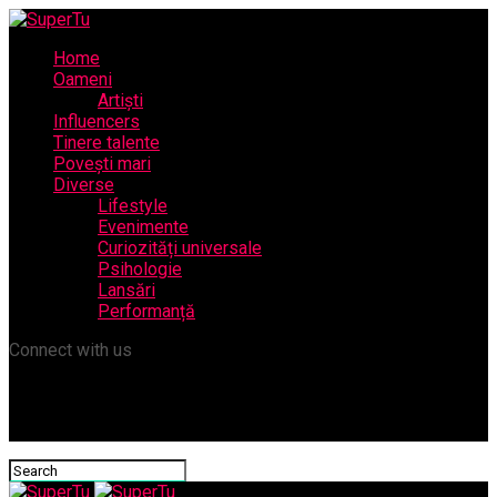
Home
Oameni
Artiști
Influencers
Tinere talente
Povești mari
Diverse
Lifestyle
Evenimente
Curiozități universale
Psihologie
Lansări
Performanță
Connect with us