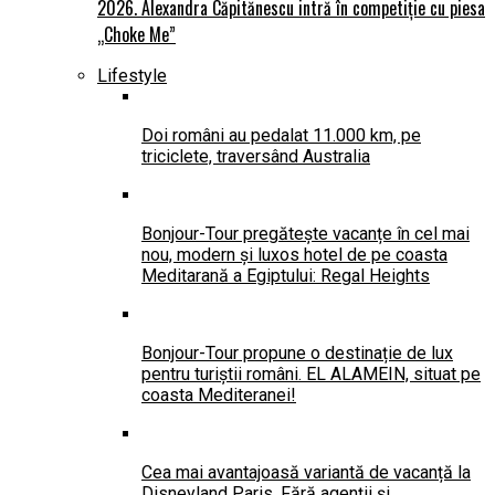
2026. Alexandra Căpitănescu intră în competiție cu piesa
„Choke Me”
Lifestyle
Doi români au pedalat 11.000 km, pe
triciclete, traversând Australia
Bonjour-Tour pregătește vacanțe în cel mai
nou, modern și luxos hotel de pe coasta
Meditarană a Egiptului: Regal Heights
Bonjour-Tour propune o destinație de lux
pentru turiștii români. EL ALAMEIN, situat pe
coasta Mediteranei!
Cea mai avantajoasă variantă de vacanță la
Disneyland Paris. Fără agenții și