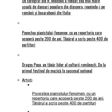
Un coregraf din R. Moldova a fondat cea mai mare
școală de dansuri populare din diaspora, reunindu-i pe
românii și basarabenii din Italia
Povestea pianistului-fenomen, cu un repertoriu care
acoperă peste 200 de ani. Tânărul a scris peste 400 de
partituri
Dragoș Popa, un tânăr lider al culturii românești. De la
primul festival de muzică la succesul național
Artiști
Povestea pianistului-fenomen, cu un
repertoriu care acoperă peste 200 de ani.
Tânărul a scris peste 400 de partituri