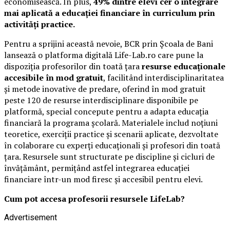
economisească. În plus,
49% dintre elevi cer o integrare
mai aplicată a educației financiare în curriculum prin
activități practice.
Pentru a sprijini această nevoie, BCR prin Școala de Bani
lansează o platforma digitală Life-Lab.ro care pune la
dispoziția profesorilor din toată țara
resurse educaționale
accesibile în mod gratuit
, facilitând interdisciplinaritatea
și metode inovative de predare, oferind în mod gratuit
peste 120 de resurse interdisciplinare disponibile pe
platformă, special concepute pentru a adapta educația
financiară la programa școlară. Materialele includ noțiuni
teoretice, exerciții practice și scenarii aplicate, dezvoltate
în colaborare cu experți educaționali și profesori din toată
țara. Resursele sunt structurate pe discipline și cicluri de
învățământ, permițând astfel integrarea educației
financiare într-un mod firesc și accesibil pentru elevi.
Cum pot accesa profesorii resursele LifeLab?
Advertisement