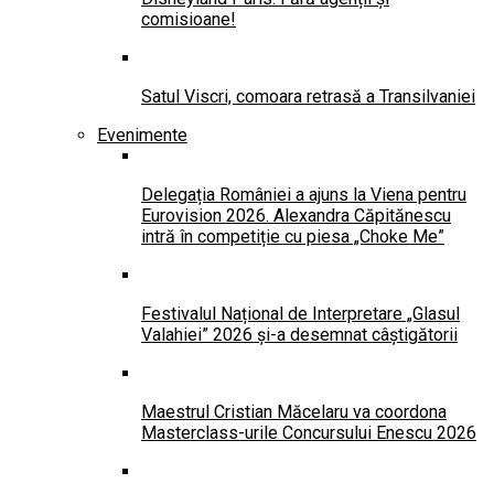
comisioane!
Satul Viscri, comoara retrasă a Transilvaniei
Evenimente
Delegația României a ajuns la Viena pentru
Eurovision 2026. Alexandra Căpitănescu
intră în competiție cu piesa „Choke Me”
Festivalul Național de Interpretare „Glasul
Valahiei” 2026 și-a desemnat câștigătorii
Maestrul Cristian Măcelaru va coordona
Masterclass-urile Concursului Enescu 2026