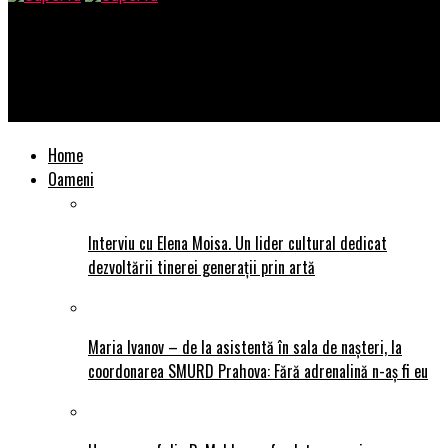
SuperTu
David Dobrincu și Cezar Ouatu au lansat un cover la piesa
„Perfect Symphony”
Home
Oameni
Interviu cu Elena Moisa. Un lider cultural dedicat
dezvoltării tinerei generații prin artă
Maria Ivanov – de la asistentă în sala de nașteri, la
coordonarea SMURD Prahova: Fără adrenalină n-aș fi eu