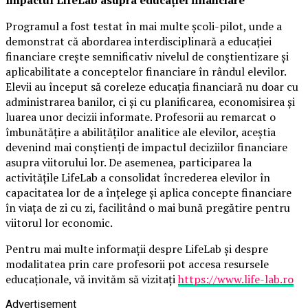
Programul a fost testat în mai multe școli-pilot, unde a
demonstrat că abordarea interdisciplinară a educației
financiare crește semnificativ nivelul de conștientizare și
aplicabilitate a conceptelor financiare în rândul elevilor.
Elevii au început să coreleze educația financiară nu doar cu
administrarea banilor, ci și cu planificarea, economisirea și
luarea unor decizii informate. Profesorii au remarcat o
îmbunătățire a abilităților analitice ale elevilor, aceștia
devenind mai conștienți de impactul deciziilor financiare
asupra viitorului lor. De asemenea, participarea la
activitățile LifeLab a consolidat încrederea elevilor în
capacitatea lor de a înțelege și aplica concepte financiare
în viața de zi cu zi, facilitând o mai bună pregătire pentru
viitorul lor economic.
Pentru mai multe informații despre LifeLab și despre
modalitatea prin care profesorii pot accesa resursele
educaționale, vă invităm să vizitați
https://www.life-lab.ro
Advertisement