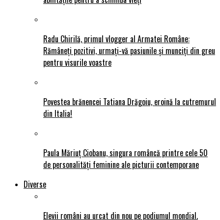
Radu Chirilă, primul vlogger al Armatei Române:
Rămâneți pozitivi, urmați-vă pasiunile și munciți din greu
pentru visurile voastre
Povestea brănencei Tatiana Drăgoiu, eroină la cutremurul
din Italia!
Paula Măriuț Ciobanu, singura româncă printre cele 50
de personalități feminine ale picturii contemporane
Diverse
Elevii români au urcat din nou pe podiumul mondial.