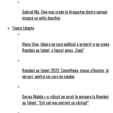
Gabriel Mg: Cine mai crede în dragostea dintre oameni
visează cu ochii deschiși
Tinere talente
Ilinca Stan, tânăra pe care publicul a urmărit-o pe scena
Românii au talent, a lansat piesa „Copii”
Românii au talent 2022: Zametheea, mesaj sfâșietor, în
versuri, pentru cei care ne conduc
Darius Mabda i-a ridicat pe jurați în picioare la Românii
au Talent. “Ești cel mai potrivit să câștigi!”