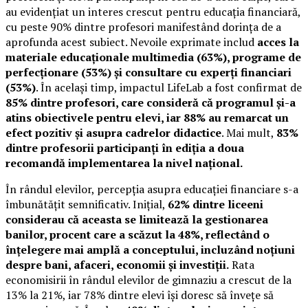
au evidențiat un interes crescut pentru educația financiară,
cu peste 90% dintre profesori manifestând dorința de a
aprofunda acest subiect. Nevoile exprimate includ
acces la
materiale educaționale multimedia (63%), programe de
perfecționare (53%) și consultare cu experți financiari
(53%)
. În același timp, impactul LifeLab a fost confirmat de
85% dintre profesori, care consideră că programul și-a
atins obiectivele pentru elevi, iar 88% au remarcat un
efect pozitiv și asupra cadrelor didactice
. Mai mult,
83%
dintre profesorii participanți în ediția a doua
recomandă implementarea la nivel național.
În rândul elevilor, percepția asupra educației financiare s-a
îmbunătățit semnificativ. Inițial,
62% dintre liceeni
considerau că aceasta se limitează la gestionarea
banilor, procent care a scăzut la 48%, reflectând o
înțelegere mai amplă a conceptului, incluzând noțiuni
despre bani, afaceri, economii și investiții.
Rata
economisirii în rândul elevilor de gimnaziu a crescut de la
13% la 21%, iar 78% dintre elevi își doresc să învețe să