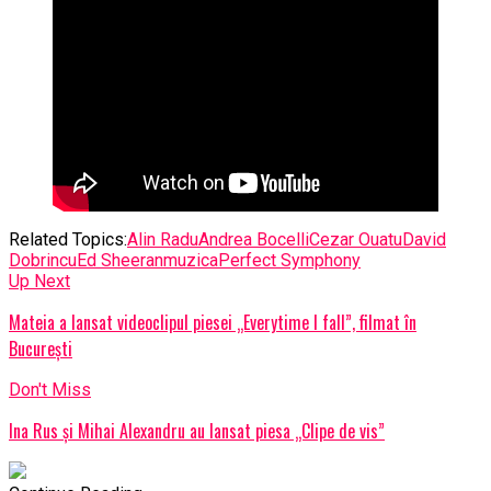
Related Topics:
Alin Radu
Andrea Bocelli
Cezar Ouatu
David
Dobrincu
Ed Sheeran
muzica
Perfect Symphony
Up Next
Mateia a lansat videoclipul piesei „Everytime I fall”, filmat în
București
Don't Miss
Ina Rus și Mihai Alexandru au lansat piesa „Clipe de vis”