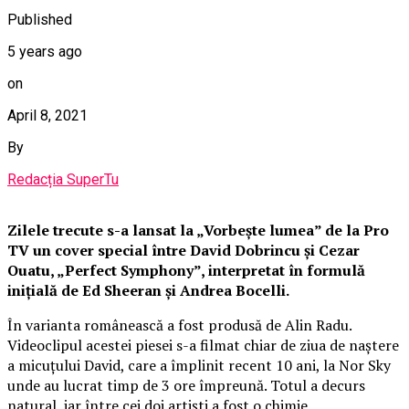
Published
5 years ago
on
April 8, 2021
By
Redacția SuperTu
Zilele trecute s-a lansat la „Vorbește lumea” de la Pro
TV un cover special între David Dobrincu și Cezar
Ouatu, „Perfect Symphony”, interpretat în formulă
inițială de Ed Sheeran și Andrea Bocelli.
În varianta românească a fost produsă de Alin Radu.
Videoclipul acestei piesei s-a filmat chiar de ziua de naștere
a micuțului David, care a împlinit recent 10 ani, la Nor Sky
unde au lucrat timp de 3 ore împreună. Totul a decurs
natural, iar între cei doi artiști a fost o chimie