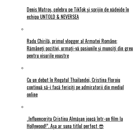
Denis Matroș, celebru pe TikTok și sprijin de nădejde în
echipa UNTOLD & NEVERSEA
Radu Chirilă, primul vlogger al Armatei Române:
Rămâneți pozitivi, urmați-vă pasiunile și munciți din greu
pentru visurile voastre
Cu un debut în Regatul Thailandei, Cristina Floroiu
continuă să-i facă fericiți pe admiratorii din mediul
online
„Influencerița Cristina Almășan joacă într-un film la
Hollywood!”. Așa ar suna titlul perfect 😎