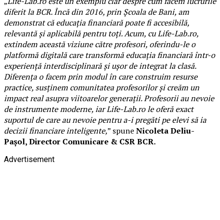
„
Life-Lab.ro este un exemplu clar despre cum facem lucrurile
diferit la BCR. Încă din 2016, prin Școala de Bani, am
demonstrat că educația financiară poate fi accesibilă,
relevantă și aplicabilă pentru toți. Acum, cu Life-Lab.ro,
extindem această viziune către profesori, oferindu-le o
platformă digitală care transformă educația financiară într-o
experiență interdisciplinară și ușor de integrat la clasă.
Diferența o facem prin modul în care construim resurse
practice, susținem comunitatea profesorilor și creăm un
impact real asupra viitoarelor generații. Profesorii au nevoie
de instrumente moderne, iar Life-Lab.ro le oferă exact
suportul de care au nevoie pentru a-i pregăti pe elevi să ia
decizii financiare inteligente,
” spune
Nicoleta Deliu-
Pașol, Director Comunicare & CSR BCR.
Advertisement