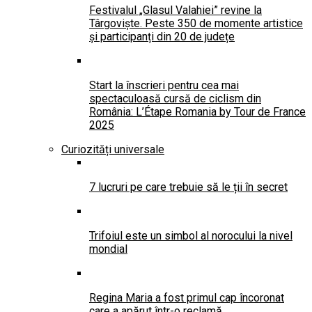
Festivalul „Glasul Valahiei” revine la
Târgoviște. Peste 350 de momente artistice
și participanți din 20 de județe
Start la înscrieri pentru cea mai
spectaculoasă cursă de ciclism din
România: L’Étape Romania by Tour de France
2025
Curiozități universale
7 lucruri pe care trebuie să le ții în secret
Trifoiul este un simbol al norocului la nivel
mondial
Regina Maria a fost primul cap încoronat
care a apărut într-o reclamă