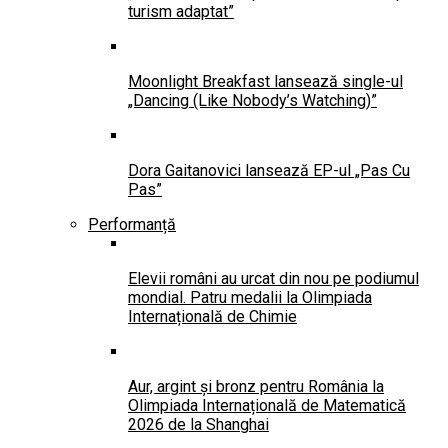
turism adaptat”
Moonlight Breakfast lansează single-ul
„Dancing (Like Nobody’s Watching)”
Dora Gaitanovici lansează EP-ul „Pas Cu
Pas”
Performanță
Elevii români au urcat din nou pe podiumul
mondial. Patru medalii la Olimpiada
Internațională de Chimie
Aur, argint și bronz pentru România la
Olimpiada Internațională de Matematică
2026 de la Shanghai