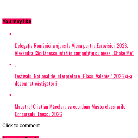
You may like
Delegația României a ajuns la Viena pentru Eurovision 2026.
Alexandra Căpitănescu intră în competiție cu piesa „Choke Me”
Festivalul Național de Interpretare „Glasul Valahiei” 2026 și-a
desemnat câștigătorii
Maestrul Cristian Măcelaru va coordona Masterclass-urile
Concursului Enescu 2026
Click to comment