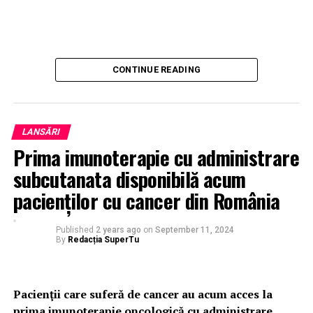
CONTINUE READING
LANSĂRI
Prima imunoterapie cu administrare
subcutanata disponibilă acum
pacienților cu cancer din România
Published
2 years ago
on
September 11, 2024
By
Redacția SuperTu
Pacienţii care suferă de cancer au acum acces la
prima imunoterapie oncologică cu administrare