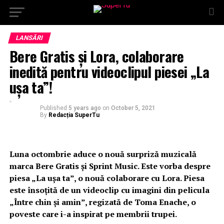
LANSĂRI
Bere Gratis și Lora, colaborare
inedită pentru videoclipul piesei „La
ușa ta”!
Published
5 years ago
on
October 5, 2021
By
Redacția SuperTu
Luna octombrie aduce o nouă surpriză muzicală
marca Bere Gratis și Sprint Music. Este vorba despre
piesa „La ușa ta”, o nouă colaborare cu Lora. Piesa
este însoțită de un videoclip cu imagini din pelicula
„Între chin și amin”, regizată de Toma Enache, o
poveste care i-a inspirat pe membrii trupei.