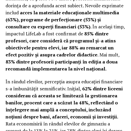
dorința de a aprofunda acest subiect. Nevoile exprimate
includ
acces la materiale educaționale multimedia
(63%), programe de perfecționare (53%) și
consultare cu experți financiari (53%)
. În același timp,
impactul LifeLab a fost confirmat de
85% dintre
profesori, care consideră că programul și-a atins
obiectivele pentru elevi, iar 88% au remarcat un
efect pozitiv și asupra cadrelor didactice
. Mai mult,
83% dintre profesorii participanți în ediția a doua
recomandă implementarea la nivel național.
În rândul elevilor, percepția asupra educației financiare
s-a îmbunătățit semnificativ. Inițial,
62% dintre liceeni
considerau că aceasta se limitează la gestionarea
banilor, procent care a scăzut la 48%, reflectând o
înțelegere mai amplă a conceptului, incluzând
noțiuni despre bani, afaceri, economii și investiții.
Rata economisirii în rândul elevilor de gimnaziu a
crescut de la 13% la 21%, iar 78% dintre elevi își doresc