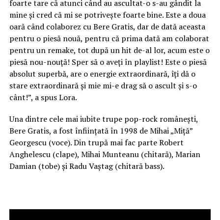
foarte tare că atunci când au ascultat-o s-au gândit la
mine și cred că mi se potrivește foarte bine. Este a doua
oară când colaborez cu Bere Gratis, dar de dată aceasta
pentru o piesă nouă, pentru că prima dată am colaborat
pentru un remake, tot după un hit de-al lor, acum este o
piesă nou-nouță! Sper să o aveți în playlist! Este o piesă
absolut superbă, are o energie extraordinară, îți dă o
stare extraordinară și mie mi-e drag să o ascult și s-o
cânt!”, a spus Lora.
Una dintre cele mai iubite trupe pop-rock românești,
Bere Gratis, a fost înființată în 1998 de Mihai „Miță”
Georgescu (voce). Din trupă mai fac parte Robert
Anghelescu (clape), Mihai Munteanu (chitară), Marian
Damian (tobe) și Radu Vaștag (chitară bass).