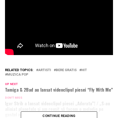
RELATED TOPICS:
ARTISTI
BERE GRATIS
HIT
MUZICA POP
UP NEXT
Tamiga & 2Bad au lansat videoclipul piesei “Fly With Me”
DON'T MISS
Igor Strib a lansat videoclipul piesei „Adorata”! / „S-au
aliniat planetele și am reușit să facem o melodie pe
gustul nostru”
CONTINUE READING