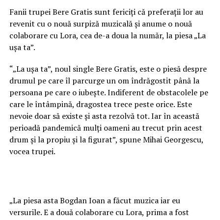
Fanii trupei Bere Gratis sunt fericiți că preferații lor au
revenit cu o nouă surpiză muzicală și anume o nouă
colaborare cu Lora, cea de-a doua la număr, la piesa „La
ușa ta”.
“„La ușa ta”, noul single Bere Gratis, este o piesă despre
drumul pe care îl parcurge un om îndrăgostit până la
persoana pe care o iubește. Indiferent de obstacolele pe
care le întâmpină, dragostea trece peste orice. Este
nevoie doar să existe și asta rezolvă tot. Iar în această
perioadă pandemică mulți oameni au trecut prin acest
drum și la propiu și la figurat”, spune Mihai Georgescu,
vocea trupei.
„La piesa asta Bogdan Ioan a făcut muzica iar eu
versurile. E a două colaborare cu Lora, prima a fost