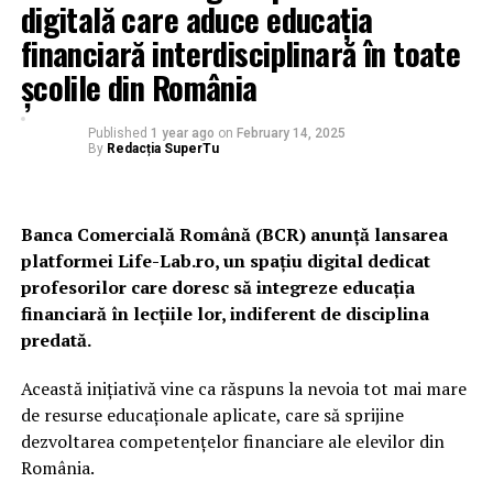
digitală care aduce educația
financiară interdisciplinară în toate
școlile din România
Published
1 year ago
on
February 14, 2025
By
Redacția SuperTu
Banca Comercială Română (BCR) anunță lansarea
platformei Life-Lab.ro, un spațiu digital dedicat
profesorilor care doresc să integreze educația
financiară în lecțiile lor, indiferent de disciplina
predată.
Această inițiativă vine ca răspuns la nevoia tot mai mare
de resurse educaționale aplicate, care să sprijine
dezvoltarea competențelor financiare ale elevilor din
România.