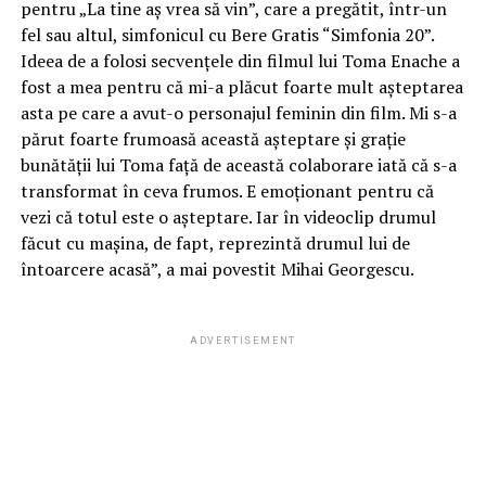
pentru „La tine aș vrea să vin”, care a pregătit, într-un
fel sau altul, simfonicul cu Bere Gratis “Simfonia 20”.
Ideea de a folosi secvențele din filmul lui Toma Enache a
fost a mea pentru că mi-a plăcut foarte mult așteptarea
asta pe care a avut-o personajul feminin din film. Mi s-a
părut foarte frumoasă această așteptare și grație
bunătății lui Toma față de această colaborare iată că s-a
transformat în ceva frumos. E emoționant pentru că
vezi că totul este o așteptare. Iar în videoclip drumul
făcut cu mașina, de fapt, reprezintă drumul lui de
întoarcere acasă”, a mai povestit Mihai Georgescu.
ADVERTISEMENT