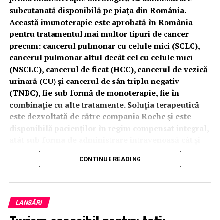
subcutanată disponibilă pe piaţa din România.
Această imunoterapie este aprobată în România
pentru tratamentul mai multor tipuri de cancer
precum: cancerul pulmonar cu celule mici (SCLC),
cancerul pulmonar altul decât cel cu celule mici
(NSCLC), cancerul de ficat (HCC), cancerul de vezică
urinară (CU) şi cancerul de sân triplu negativ
(TNBC), fie sub formă de monoterapie, fie în
combinaţie cu alte tratamente. Soluţia terapeutică
este dezvoltată de către compania Roche şi este
disponibilă pacienţilor în regim compensat integral,
atât sub forma de administrare intravenoasă cât şi
cu administrare subcutanată.
CONTINUE READING
Imunoterapia oncologică acționează prin întărirea
sistemul imunitar, care poate astfel lupta mai eficient
împotriva cancerului. Medicamentele biologice
LANSĂRI
împotriva cancerului, precum imunoterapia oncologică,