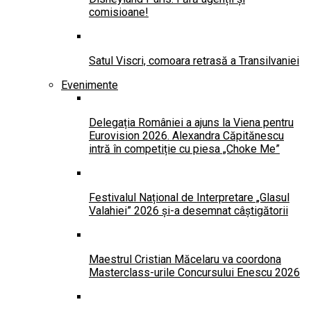
comisioane!
Satul Viscri, comoara retrasă a Transilvaniei
Evenimente
Delegația României a ajuns la Viena pentru
Eurovision 2026. Alexandra Căpitănescu
intră în competiție cu piesa „Choke Me”
Festivalul Național de Interpretare „Glasul
Valahiei” 2026 și-a desemnat câștigătorii
Maestrul Cristian Măcelaru va coordona
Masterclass-urile Concursului Enescu 2026