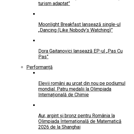
turism adaptat”
Moonlight Breakfast lansează single-ul
„Dancing (Like Nobody’s Watching)”
Dora Gaitanovici lansează EP-ul „Pas Cu
Pas”
Performanță
Elevii români au urcat din nou pe podiumul
mondial. Patru medalii la Olimpiada
Internațională de Chimie
Aur, argint și bronz pentru România la
Olimpiada Internațională de Matematică
2026 de la Shanghai