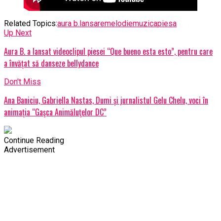
Related Topics:
aura b.
lansare
melodie
muzica
piesa
Up Next
Aura B. a lansat videoclipul piesei “Que bueno esta esto”, pentru care
a învățat să danseze bellydance
Don't Miss
Ana Baniciu, Gabriella Nastas, Dumi și jurnalistul Gelu Chelu, voci în
animația “Gaşca Animăluţelor DC”
Continue Reading
Advertisement