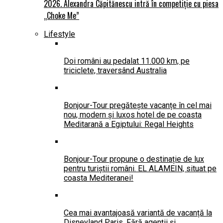
2026. Alexandra Căpitănescu intră în competiție cu piesa
„Choke Me”
Lifestyle
Doi români au pedalat 11.000 km, pe
triciclete, traversând Australia
Bonjour-Tour pregătește vacanțe în cel mai
nou, modern și luxos hotel de pe coasta
Meditarană a Egiptului: Regal Heights
Bonjour-Tour propune o destinație de lux
pentru turiștii români. EL ALAMEIN, situat pe
coasta Mediteranei!
Cea mai avantajoasă variantă de vacanță la
Disneyland Paris. Fără agenții și