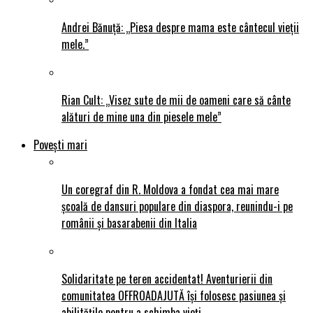
Andrei Bănuță: „Piesa despre mama este cântecul vieții
mele.”
Rian Cult: „Visez sute de mii de oameni care să cânte
alături de mine una din piesele mele”
Povești mari
Un coregraf din R. Moldova a fondat cea mai mare
școală de dansuri populare din diaspora, reunindu-i pe
românii și basarabenii din Italia
Solidaritate pe teren accidentat! Aventurierii din
comunitatea OFFROADAJUTĂ își folosesc pasiunea și
abilitățile pentru a schimba vieți