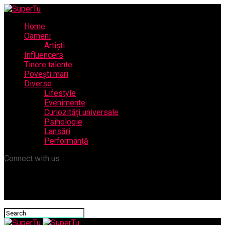
Home
Oameni
Artiști
Influencers
Tinere talente
Povești mari
Diverse
Lifestyle
Evenimente
Curiozități universale
Psihologie
Lansări
Performanță
Connect with us