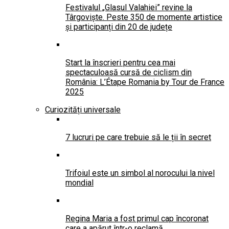
Festivalul „Glasul Valahiei” revine la
Târgoviște. Peste 350 de momente artistice
și participanți din 20 de județe
Start la înscrieri pentru cea mai
spectaculoasă cursă de ciclism din
România: L’Étape Romania by Tour de France
2025
Curiozități universale
7 lucruri pe care trebuie să le ții în secret
Trifoiul este un simbol al norocului la nivel
mondial
Regina Maria a fost primul cap încoronat
care a apărut într-o reclamă