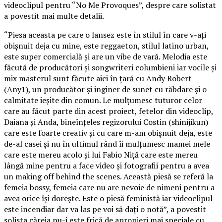
videoclipul pentru “No Me Provoques”, despre care solistat
a povestit mai multe detalii.
“Piesa aceasta pe care o lansez este în stilul în care v-ați
obișnuit deja cu mine, este reggaeton, stilul latino urban,
este super comercială și are un vibe de vară. Melodia este
făcută de producători și songwriteri columbieni iar vocile și
mix masterul sunt făcute aici în țară cu Andy Robert
(Any1), un producător și inginer de sunet cu răbdare și o
calmitate ieșite din comun. Le mulțumesc tuturor celor
care au făcut parte din acest proiect, fetelor din videoclip,
Daiana și Anda, bineînțeles regizorului Costin (shinijikun)
care este foarte creativ și cu care m-am obișnuit deja, este
de-al casei și nu în ultimul rând îi mulțumesc mamei mele
care este mereu acolo și lui Fabio Niță care este mereu
lângă mine pentru a face video și fotografii pentru a avea
un making off behind the scenes. Această piesă se referă la
femeia bossy, femeia care nu are nevoie de nimeni pentru a
avea orice își dorește. Este o piesă feministă iar videoclipul
este incendiar dar va las pe voi să dați o notă”, a povestit
solista căreia nu-i este frică de apropieri mai speciale cu