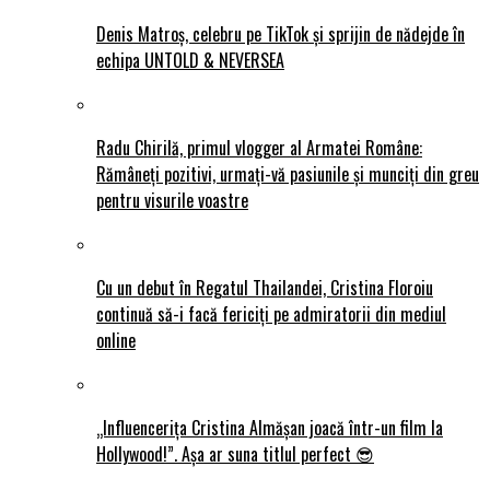
Denis Matroș, celebru pe TikTok și sprijin de nădejde în
echipa UNTOLD & NEVERSEA
Radu Chirilă, primul vlogger al Armatei Române:
Rămâneți pozitivi, urmați-vă pasiunile și munciți din greu
pentru visurile voastre
Cu un debut în Regatul Thailandei, Cristina Floroiu
continuă să-i facă fericiți pe admiratorii din mediul
online
„Influencerița Cristina Almășan joacă într-un film la
Hollywood!”. Așa ar suna titlul perfect 😎