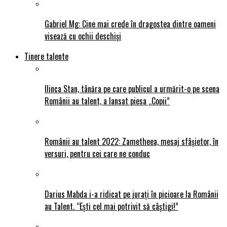
Gabriel Mg: Cine mai crede în dragostea dintre oameni
visează cu ochii deschiși
Tinere talente
Ilinca Stan, tânăra pe care publicul a urmărit-o pe scena
Românii au talent, a lansat piesa „Copii”
Românii au talent 2022: Zametheea, mesaj sfâșietor, în
versuri, pentru cei care ne conduc
Darius Mabda i-a ridicat pe jurați în picioare la Românii
au Talent. “Ești cel mai potrivit să câștigi!”