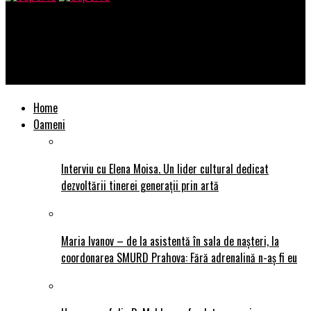
SuperTu
Aura B. mai provocatoare și mai fierbinte ca vara în noul ei
videoclip “No Me Provoques”
Home
Oameni
Interviu cu Elena Moisa. Un lider cultural dedicat
dezvoltării tinerei generații prin artă
Maria Ivanov – de la asistentă în sala de nașteri, la
coordonarea SMURD Prahova: Fără adrenalină n-aș fi eu