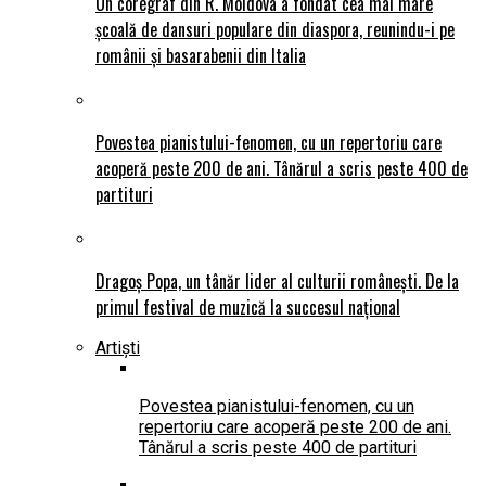
Un coregraf din R. Moldova a fondat cea mai mare
școală de dansuri populare din diaspora, reunindu-i pe
românii și basarabenii din Italia
Povestea pianistului-fenomen, cu un repertoriu care
acoperă peste 200 de ani. Tânărul a scris peste 400 de
partituri
Dragoș Popa, un tânăr lider al culturii românești. De la
primul festival de muzică la succesul național
Artiști
Povestea pianistului-fenomen, cu un
repertoriu care acoperă peste 200 de ani.
Tânărul a scris peste 400 de partituri