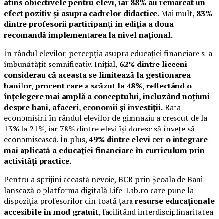
atins obiectivele pentru elevi, iar 88% au remarcat un
efect pozitiv și asupra cadrelor didactice
. Mai mult,
83%
dintre profesorii participanți în ediția a doua
recomandă implementarea la nivel național.
În rândul elevilor, percepția asupra educației financiare s-a
îmbunătățit semnificativ. Inițial,
62% dintre liceeni
considerau că aceasta se limitează la gestionarea
banilor, procent care a scăzut la 48%, reflectând o
înțelegere mai amplă a conceptului, incluzând noțiuni
despre bani, afaceri, economii și investiții.
Rata
economisirii în rândul elevilor de gimnaziu a crescut de la
13% la 21%, iar 78% dintre elevi își doresc să învețe să
economisească. În plus,
49% dintre elevi cer o integrare
mai aplicată a educației financiare în curriculum prin
activități practice.
Pentru a sprijini această nevoie, BCR prin Școala de Bani
lansează o platforma digitală Life-Lab.ro care pune la
dispoziția profesorilor din toată țara
resurse educaționale
accesibile în mod gratuit
, facilitând interdisciplinaritatea