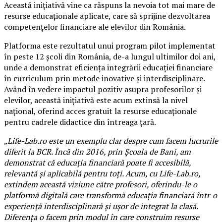
Această inițiativă vine ca răspuns la nevoia tot mai mare de
resurse educaționale aplicate, care să sprijine dezvoltarea
competențelor financiare ale elevilor din România.
Platforma este rezultatul unui program pilot implementat
în peste 12 școli din România, de-a lungul ultimilor doi ani,
unde a demonstrat eficiența integrării educației financiare
în curriculum prin metode inovative și interdisciplinare.
Având în vedere impactul pozitiv asupra profesorilor și
elevilor, această inițiativă este acum extinsă la nivel
național, oferind acces gratuit la resurse educaționale
pentru cadrele didactice din întreaga țară.
„
Life-Lab.ro este un exemplu clar despre cum facem lucrurile
diferit la BCR. Încă din 2016, prin Școala de Bani, am
demonstrat că educația financiară poate fi accesibilă,
relevantă și aplicabilă pentru toți. Acum, cu Life-Lab.ro,
extindem această viziune către profesori, oferindu-le o
platformă digitală care transformă educația financiară într-o
experiență interdisciplinară și ușor de integrat la clasă.
Diferența o facem prin modul în care construim resurse