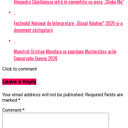
Alexandra Căpitănescu intră în competiție cu piesa „Choke Me”
Festivalul Național de Interpretare „Glasul Valahiei” 2026 și-a
desemnat câștigătorii
Maestrul Cristian Măcelaru va coordona Masterclass-urile
Concursului Enescu 2026
Click to comment
Leave a Reply
Your email address will not be published.
Required fields are
marked
*
Comment
*