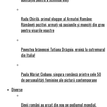
Radu Chirilă, primul vlogger al Armatei Române:
Rămâneți pozitivi, urmați-vă pasiunile și munciți din greu
pentru visurile voastre
Povestea brănencei Tatiana Drăgoiu, eroină la cutremurul
din Italia!
Paula Măriuț Ciobanu, singura româncă printre cele 50
de personalități feminine ale picturii contemporane
Diverse
Elevii români au urcat din nou pe podiumul mondial.