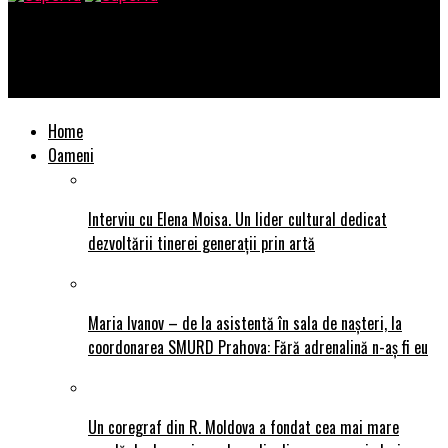
SuperTu
Ane lansează videoclipul piesei “Când mă ia”
Home
Oameni
Interviu cu Elena Moisa. Un lider cultural dedicat
dezvoltării tinerei generații prin artă
Maria Ivanov – de la asistentă în sala de nașteri, la
coordonarea SMURD Prahova: Fără adrenalină n-aș fi eu
Un coregraf din R. Moldova a fondat cea mai mare