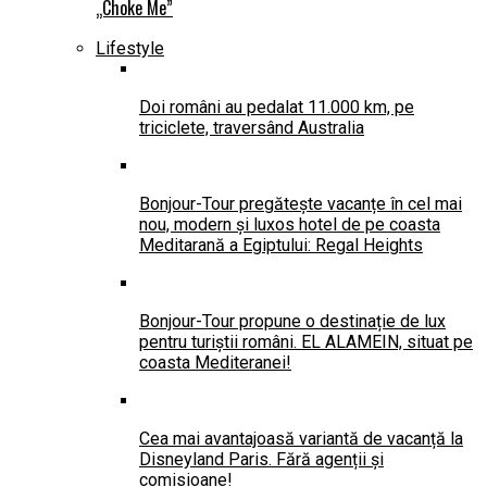
„Choke Me”
Lifestyle
Doi români au pedalat 11.000 km, pe
triciclete, traversând Australia
Bonjour-Tour pregătește vacanțe în cel mai
nou, modern și luxos hotel de pe coasta
Meditarană a Egiptului: Regal Heights
Bonjour-Tour propune o destinație de lux
pentru turiștii români. EL ALAMEIN, situat pe
coasta Mediteranei!
Cea mai avantajoasă variantă de vacanță la
Disneyland Paris. Fără agenții și
comisioane!