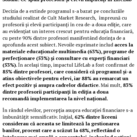
Decizia de a extinde programul s-a bazat pe concluziile
studiului realizat de Cult Market Research, împreună cu
profesorii și elevii participanți în cea de-a doua ediție, care
au evidențiat un interes crescut pentru educația financiară,
cu peste 90% dintre profesori manifestând dorința de a
aprofunda acest subiect. Nevoile exprimate includ
acces la
materiale educaționale multimedia (63%), programe de
perfecționare (53%) și consultare cu experți financiari
(53%)
. În același timp, impactul LifeLab a fost confirmat de
85% dintre profesori, care consideră că programul și-a
atins obiectivele pentru elevi, iar 88% au remarcat un
efect pozitiv și asupra cadrelor didactice
. Mai mult,
83%
dintre profesorii participanți în ediția a doua
recomandă implementarea la nivel național.
În rândul elevilor, percepția asupra educației financiare s-a
îmbunătățit semnificativ. Inițial,
62% dintre liceeni
considerau că aceasta se limitează la gestionarea
banilor, procent care a scăzut la 48%, reflectând o
înțelegere mai amplă a conceptului, incluzând noțiuni