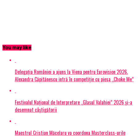
You may like
Delegația României a ajuns la Viena pentru Eurovision 2026.
Alexandra Căpitănescu intră în competiție cu piesa „Choke Me”
Festivalul Național de Interpretare „Glasul Valahiei” 2026 și-a
desemnat câștigătorii
Maestrul Cristian Măcelaru va coordona Masterclass-urile