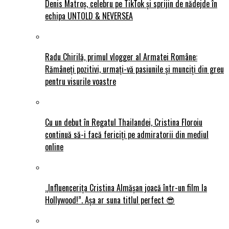
Denis Matroș, celebru pe TikTok și sprijin de nădejde în
echipa UNTOLD & NEVERSEA
Radu Chirilă, primul vlogger al Armatei Române:
Rămâneți pozitivi, urmați-vă pasiunile și munciți din greu
pentru visurile voastre
Cu un debut în Regatul Thailandei, Cristina Floroiu
continuă să-i facă fericiți pe admiratorii din mediul
online
„Influencerița Cristina Almășan joacă într-un film la
Hollywood!”. Așa ar suna titlul perfect 😎