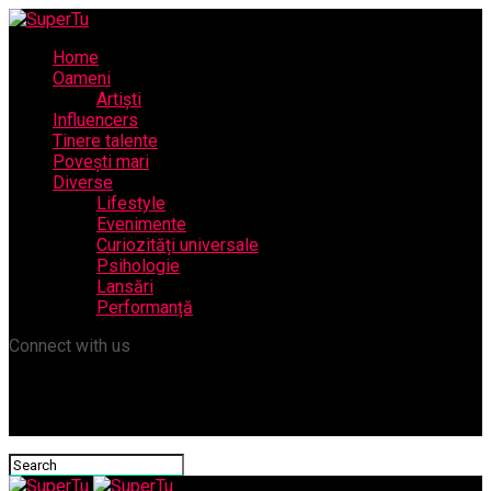
Home
Oameni
Artiști
Influencers
Tinere talente
Povești mari
Diverse
Lifestyle
Evenimente
Curiozități universale
Psihologie
Lansări
Performanță
Connect with us