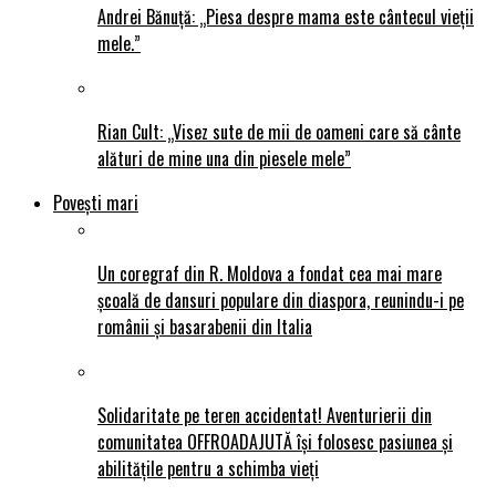
Andrei Bănuță: „Piesa despre mama este cântecul vieții
mele.”
Rian Cult: „Visez sute de mii de oameni care să cânte
alături de mine una din piesele mele”
Povești mari
Un coregraf din R. Moldova a fondat cea mai mare
școală de dansuri populare din diaspora, reunindu-i pe
românii și basarabenii din Italia
Solidaritate pe teren accidentat! Aventurierii din
comunitatea OFFROADAJUTĂ își folosesc pasiunea și
abilitățile pentru a schimba vieți