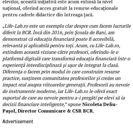
elevilor, această inițiativă este acum extinsă la nivel
național, oferind acces gratuit la resurse educaționale
pentru cadrele didactice din întreaga țară.
„
Life-Lab.ro este un exemplu clar despre cum facem lucrurile
diferit la BCR. Încă din 2016, prin Școala de Bani, am
demonstrat că educația financiară poate fi accesibilă,
relevantă și aplicabilă pentru toți. Acum, cu Life-Lab.ro,
extindem această viziune către profesori, oferindu-le o
platformă digitală care transformă educația financiară într-o
experiență interdisciplinară și ușor de integrat la clasă.
Diferența o facem prin modul în care construim resurse
practice, susținem comunitatea profesorilor și creăm un
impact real asupra viitoarelor generații. Profesorii au nevoie
de instrumente moderne, iar Life-Lab.ro le oferă exact
suportul de care au nevoie pentru a-i pregăti pe elevi să ia
decizii financiare inteligente,
” spune
Nicoleta Deliu-
Pașol, Director Comunicare & CSR BCR.
Advertisement