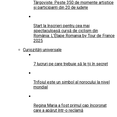
Târgoviște. Peste 350 de momente artistice
și participanți din 20 de județe
Start la înscrieri pentru cea mai
spectaculoasă cursă de ciclism din
România: L’Étape Romania by Tour de France
2025
Curiozități universale
7 lucruri pe care trebuie să le ții în secret
Trifoiul este un simbol al norocului la nivel
mondial
Regina Maria a fost primul cap încoronat
care a apărut într-o reclamă