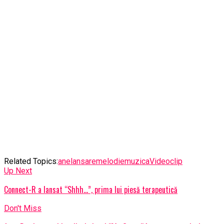
Related Topics:
ane
lansare
melodie
muzica
Videoclip
Up Next
Connect-R a lansat “Shhh…”, prima lui piesă terapeutică
Don't Miss