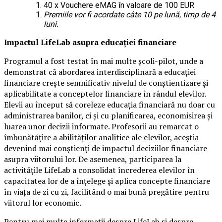
40 x Vouchere eMAG în valoare de 100 EUR
Premiile vor fi acordate câte 10 pe lună, timp de 4
luni.
Impactul LifeLab asupra educației financiare
Programul a fost testat în mai multe școli-pilot, unde a
demonstrat că abordarea interdisciplinară a educației
financiare crește semnificativ nivelul de conștientizare și
aplicabilitate a conceptelor financiare în rândul elevilor.
Elevii au început să coreleze educația financiară nu doar cu
administrarea banilor, ci și cu planificarea, economisirea și
luarea unor decizii informate. Profesorii au remarcat o
îmbunătățire a abilităților analitice ale elevilor, aceștia
devenind mai conștienți de impactul deciziilor financiare
asupra viitorului lor. De asemenea, participarea la
activitățile LifeLab a consolidat încrederea elevilor în
capacitatea lor de a înțelege și aplica concepte financiare
în viața de zi cu zi, facilitând o mai bună pregătire pentru
viitorul lor economic.
Pentru mai multe informații despre LifeLab și despre