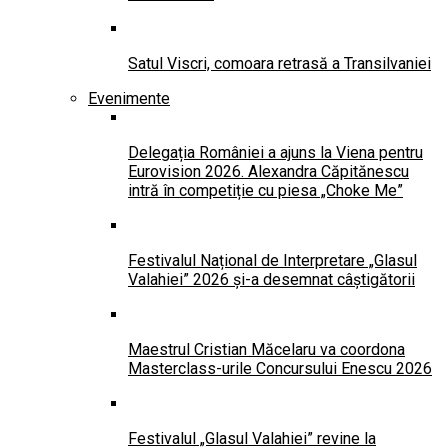
Satul Viscri, comoara retrasă a Transilvaniei
Evenimente
Delegația României a ajuns la Viena pentru
Eurovision 2026. Alexandra Căpitănescu
intră în competiție cu piesa „Choke Me”
Festivalul Național de Interpretare „Glasul
Valahiei” 2026 și-a desemnat câștigătorii
Maestrul Cristian Măcelaru va coordona
Masterclass-urile Concursului Enescu 2026
Festivalul „Glasul Valahiei” revine la