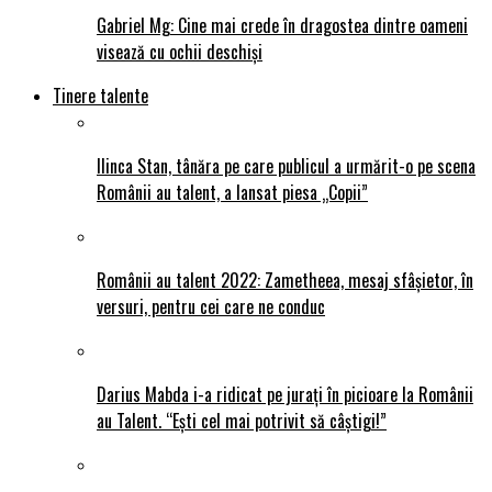
Gabriel Mg: Cine mai crede în dragostea dintre oameni
visează cu ochii deschiși
Tinere talente
Ilinca Stan, tânăra pe care publicul a urmărit-o pe scena
Românii au talent, a lansat piesa „Copii”
Românii au talent 2022: Zametheea, mesaj sfâșietor, în
versuri, pentru cei care ne conduc
Darius Mabda i-a ridicat pe jurați în picioare la Românii
au Talent. “Ești cel mai potrivit să câștigi!”