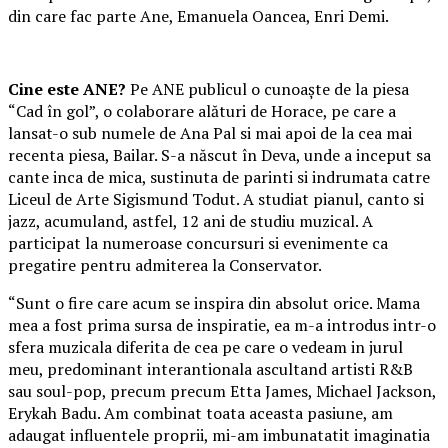
din care fac parte Ane, Emanuela Oancea, Enri Demi.
Cine este ANE?
Pe ANE publicul o cunoaște de la piesa
“Cad în gol”, o colaborare alături de Horace, pe care a
lansat-o sub numele de Ana Pal si mai apoi de la cea mai
recenta piesa, Bailar. S-a născut în Deva, unde a inceput sa
cante inca de mica, sustinuta de parinti si indrumata catre
Liceul de Arte Sigismund Todut. A studiat pianul, canto si
jazz, acumuland, astfel, 12 ani de studiu muzical. A
participat la numeroase concursuri si evenimente ca
pregatire pentru admiterea la Conservator.
“Sunt o fire care acum se inspira din absolut orice. Mama
mea a fost prima sursa de inspiratie, ea m-a introdus intr-o
sfera muzicala diferita de cea pe care o vedeam in jurul
meu, predominant interantionala ascultand artisti R&B
sau soul-pop, precum precum Etta James, Michael Jackson,
Erykah Badu. Am combinat toata aceasta pasiune, am
adaugat influentele proprii, mi-am imbunatatit imaginatia