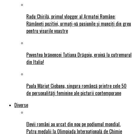
Radu Chirilă, primul vlogger al Armatei Române:
Rămâneți pozitivi, urmați-vă pasiunile și munciți din greu
pentru visurile voastre
Povestea brănencei Tatiana Drăgoiu, eroină la cutremurul
din Italia!
Paula Măriuț Ciobanu, singura româncă printre cele 50
de personalități feminine ale picturii contemporane
Diverse
Elevii români au urcat din nou pe podiumul mondial.
Patru medalii la Olimpiada Internațională de Chimie