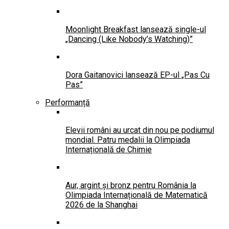
Moonlight Breakfast lansează single-ul
„Dancing (Like Nobody’s Watching)”
Dora Gaitanovici lansează EP-ul „Pas Cu
Pas”
Performanță
Elevii români au urcat din nou pe podiumul
mondial. Patru medalii la Olimpiada
Internațională de Chimie
Aur, argint și bronz pentru România la
Olimpiada Internațională de Matematică
2026 de la Shanghai