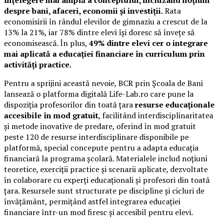
despre bani, afaceri, economii și investiții.
Rata
economisirii în rândul elevilor de gimnaziu a crescut de la
13% la 21%, iar 78% dintre elevi își doresc să învețe să
economisească. În plus,
49% dintre elevi cer o integrare
mai aplicată a educației financiare în curriculum prin
activități practice.
Pentru a sprijini această nevoie, BCR prin Școala de Bani
lansează o platforma digitală Life-Lab.ro care pune la
dispoziția profesorilor din toată țara
resurse educaționale
accesibile în mod gratuit
, facilitând interdisciplinaritatea
și metode inovative de predare, oferind în mod gratuit
peste 120 de resurse interdisciplinare disponibile pe
platformă, special concepute pentru a adapta educația
financiară la programa școlară. Materialele includ noțiuni
teoretice, exerciții practice și scenarii aplicate, dezvoltate
în colaborare cu experți educaționali și profesori din toată
țara. Resursele sunt structurate pe discipline și cicluri de
învățământ, permițând astfel integrarea educației
financiare într-un mod firesc și accesibil pentru elevi.