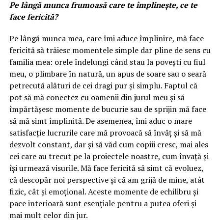
Pe lângă munca frumoasă care te împlinește, ce te
face fericită?
Pe lângă munca mea, care îmi aduce împlinire, mă face
fericită să trăiesc momentele simple dar pline de sens cu
familia mea: orele îndelungi când stau la povești cu fiul
meu, o plimbare în natură, un apus de soare sau o seară
petrecută alături de cei dragi pur și simplu. Faptul că
pot să mă conectez cu oamenii din jurul meu și să
împărtășesc momente de bucurie sau de sprijin mă face
să mă simt împlinită. De asemenea, îmi aduc o mare
satisfacție lucrurile care mă provoacă să învăț și să mă
dezvolt constant, dar și să văd cum copiii cresc, mai ales
cei care au trecut pe la proiectele noastre, cum învață și
își urmează visurile. Mă face fericită să simt că evoluez,
că descopăr noi perspective și că am grijă de mine, atât
fizic, cât și emoțional. Aceste momente de echilibru și
pace interioară sunt esențiale pentru a putea oferi și
mai mult celor din jur.