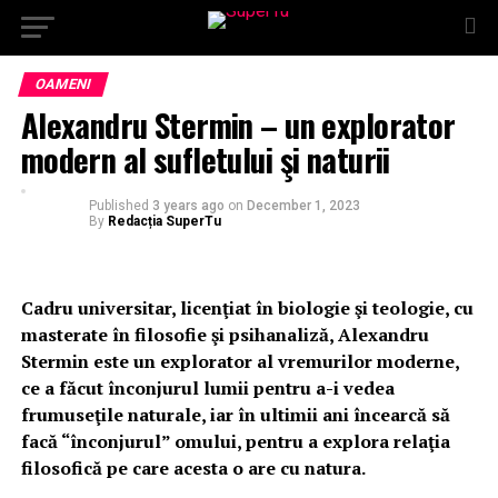
OAMENI
Alexandru Stermin – un explorator
modern al sufletului şi naturii
Published
3 years ago
on
December 1, 2023
By
Redacția SuperTu
Cadru universitar, licenţiat în biologie şi teologie, cu
masterate în filosofie şi psihanaliză, Alexandru
Stermin este un explorator al vremurilor moderne,
ce a făcut înconjurul lumii pentru a-i vedea
frumuseţile naturale, iar în ultimii ani încearcă să
facă “înconjurul” omului, pentru a explora relaţia
filosofică pe care acesta o are cu natura.