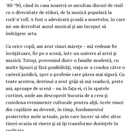
’80-’90, când în casa noastră se ascultau discuri de vinil
cu o diversitate de stiluri, de la muzică populară la
rock’n’roll. A fost o adevărată școală a sunetelor, în care
mi-am dezvoltat auzul muzical și am început să
îndrăgesc arta.
Ca orice copil, am avut visuri mărețe – mă vedeam fie
învățătoare, fie pe o scenă, într-un univers al artei și
muzicii. Totuși, provenind dintr-o familie modestă, cu
multe lipsuri și fără posibilități, viața m-a condus către o
carieră juridică, spre o profesie care părea mai sigură. Cu
toate acestea, destinul a avut grijă să mă readucă, peste
ani, aproape de scenă – nu în fața ei, ci în spatele
cortinei, unde am descoperit bucuria de a crea și
coordona evenimente culturale pentru alții. Acele visuri
din copilărie au devenit, în timp, fundamentul
proiectelor mele actuale, prin care încerc să ofer altor
tineri ocazia să viseze și să își transforme dorințele în
realitate.