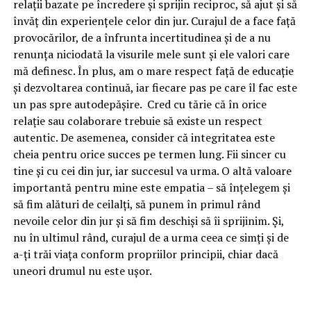
relații bazate pe încredere și sprijin reciproc, să ajut și să
învăț din experiențele celor din jur. Curajul de a face față
provocărilor, de a înfrunta incertitudinea și de a nu
renunța niciodată la visurile mele sunt și ele valori care
mă definesc. În plus, am o mare respect față de educație
și dezvoltarea continuă, iar fiecare pas pe care îl fac este
un pas spre autodepășire. Cred cu tărie că în orice
relație sau colaborare trebuie să existe un respect
autentic. De asemenea, consider că integritatea este
cheia pentru orice succes pe termen lung. Fii sincer cu
tine și cu cei din jur, iar succesul va urma. O altă valoare
importantă pentru mine este empatia – să înțelegem și
să fim alături de ceilalți, să punem în primul rând
nevoile celor din jur și să fim deschiși să îi sprijinim. Și,
nu în ultimul rând, curajul de a urma ceea ce simți și de
a-ți trăi viața conform propriilor principii, chiar dacă
uneori drumul nu este ușor.