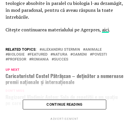
teologice absolvite în paralel cu biologia l-au dezamăgit,
în mod paradoxal, pentru că aveau răspuns la toate
întrebările.
Citește continuarea materialului pe Agerpres,
aici
.
RELATED TOPICS:
ALEXANDRU STERMIN
ANIMALE
BIOLOGIE
FEATURED
NATURA
OAMENI
POVESTI
PROFESOR
ROMANIA
SUCCES
UP NEXT
Caricaturistul Costel Pătrăşcan – deţinător a numeroase
premii naţionale şi internaţionale
DON'T MISS
Regizorul Vladimir Anton: Sala de repetiţii e un spaţiu
pe care eu îl definesc ca fiind “acasă”
CONTINUE READING
ADVERTISEMENT