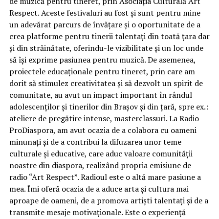
de muzică pentru tineret, prin Asociația Culturală Art
Respect. Aceste festivaluri au fost și sunt pentru mine
un adevărat parcurs de învățare și o oportunitate de a
crea platforme pentru tinerii talentați din toată țara dar
și din străinătate, oferindu-le vizibilitate și un loc unde
să își exprime pasiunea pentru muzică. De asemenea,
proiectele educaționale pentru tineret, prin care am
dorit să stimulez creativitatea și să dezvolt un spirit de
comunitate, au avut un impact important în rândul
adolescenților și tinerilor din Brașov și din țară, spre ex.:
ateliere de pregătire intense, masterclassuri. La Radio
ProDiaspora, am avut ocazia de a colabora cu oameni
minunați și de a contribui la difuzarea unor teme
culturale și educative, care aduc valoare comunității
noastre din diaspora, realizând propria emisiune de
radio “Art Respect”. Radioul este o altă mare pasiune a
mea. Îmi oferă ocazia de a aduce arta și cultura mai
aproape de oameni, de a promova artiști talentați și de a
transmite mesaje motivaționale. Este o experiență