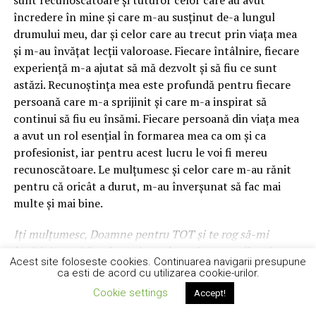
sunt recunoscătoare și tuturor celor care au avut
încredere în mine și care m-au susținut de-a lungul
drumului meu, dar și celor care au trecut prin viața mea
și m-au învățat lecții valoroase. Fiecare întâlnire, fiecare
experiență m-a ajutat să mă dezvolt și să fiu ce sunt
astăzi. Recunoștința mea este profundă pentru fiecare
persoană care m-a sprijinit și care m-a inspirat să
continui să fiu eu însămi. Fiecare persoană din viața mea
a avut un rol esențial în formarea mea ca om și ca
profesionist, iar pentru acest lucru le voi fi mereu
recunoscătoare. Le mulțumesc și celor care m-au rănit
pentru că oricât a durut, m-au înverșunat să fac mai
multe și mai bine.
Iți mulțumesc, Doamne pentru TOT și te rog să-mi
îngădui a mai face lucruri spre bucuria oamenilor și a
Acest site foloseste cookies. Continuarea navigarii presupune
sufletului meu! AMIN!!!
ca esti de acord cu utilizarea cookie-urilor.
CONTINUE READING
Cookie settings
Accept!