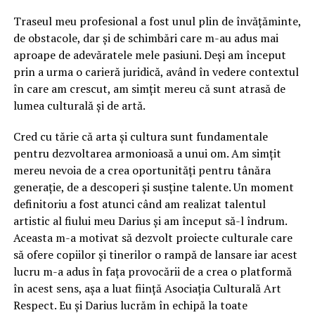
Traseul meu profesional a fost unul plin de învățăminte,
de obstacole, dar și de schimbări care m-au adus mai
aproape de adevăratele mele pasiuni. Deși am început
prin a urma o carieră juridică, având în vedere contextul
în care am crescut, am simțit mereu că sunt atrasă de
lumea culturală și de artă.
Cred cu tărie că arta și cultura sunt fundamentale
pentru dezvoltarea armonioasă a unui om. Am simțit
mereu nevoia de a crea oportunități pentru tânăra
generație, de a descoperi și susține talente. Un moment
definitoriu a fost atunci când am realizat talentul
artistic al fiului meu Darius și am început să-l îndrum.
Aceasta m-a motivat să dezvolt proiecte culturale care
să ofere copiilor și tinerilor o rampă de lansare iar acest
lucru m-a adus în fața provocării de a crea o platformă
în acest sens, așa a luat ființă Asociația Culturală Art
Respect. Eu și Darius lucrăm în echipă la toate