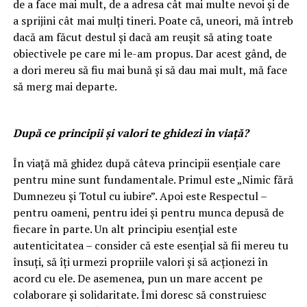
de a face mai mult, de a adresa cât mai multe nevoi și de
a sprijini cât mai mulți tineri. Poate că, uneori, mă întreb
dacă am făcut destul și dacă am reușit să ating toate
obiectivele pe care mi le-am propus. Dar acest gând, de
a dori mereu să fiu mai bună și să dau mai mult, mă face
să merg mai departe.
După ce principii și valori te ghidezi în viață?
În viață mă ghidez după câteva principii esențiale care
pentru mine sunt fundamentale. Primul este „Nimic fără
Dumnezeu și Totul cu iubire”. Apoi este Respectul –
pentru oameni, pentru idei și pentru munca depusă de
fiecare în parte. Un alt principiu esențial este
autenticitatea – consider că este esențial să fii mereu tu
însuți, să îți urmezi propriile valori și să acționezi în
acord cu ele. De asemenea, pun un mare accent pe
colaborare și solidaritate. Îmi doresc să construiesc