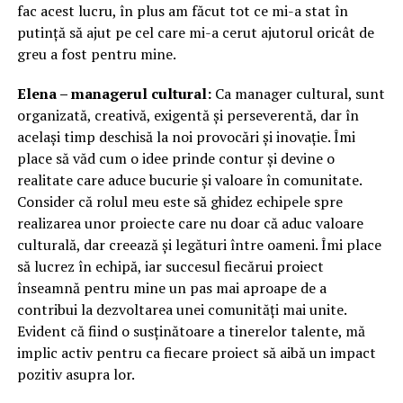
fac acest lucru, în plus am făcut tot ce mi-a stat în
putință să ajut pe cel care mi-a cerut ajutorul oricât de
greu a fost pentru mine.
Elena – managerul cultural:
Ca manager cultural, sunt
organizată, creativă, exigentă și perseverentă, dar în
același timp deschisă la noi provocări și inovație. Îmi
place să văd cum o idee prinde contur și devine o
realitate care aduce bucurie și valoare în comunitate.
Consider că rolul meu este să ghidez echipele spre
realizarea unor proiecte care nu doar că aduc valoare
culturală, dar creează și legături între oameni. Îmi place
să lucrez în echipă, iar succesul fiecărui proiect
înseamnă pentru mine un pas mai aproape de a
contribui la dezvoltarea unei comunități mai unite.
Evident că fiind o susținătoare a tinerelor talente, mă
implic activ pentru ca fiecare proiect să aibă un impact
pozitiv asupra lor.