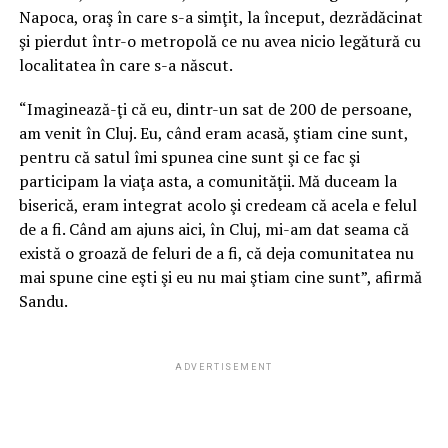
Napoca, oraş în care s-a simţit, la început, dezrădăcinat
şi pierdut într-o metropolă ce nu avea nicio legătură cu
localitatea în care s-a născut.
“Imaginează-ţi că eu, dintr-un sat de 200 de persoane,
am venit în Cluj. Eu, când eram acasă, ştiam cine sunt,
pentru că satul îmi spunea cine sunt şi ce fac şi
participam la viaţa asta, a comunităţii. Mă duceam la
biserică, eram integrat acolo şi credeam că acela e felul
de a fi. Când am ajuns aici, în Cluj, mi-am dat seama că
există o groază de feluri de a fi, că deja comunitatea nu
mai spune cine eşti şi eu nu mai ştiam cine sunt”, afirmă
Sandu.
ADVERTISEMENT