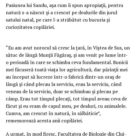
Pasiunea lui Sandu, aşa cum îi spun apropiaţii, pentru
natură s-a născut şi a crescut pe dealurile din jurul
satului natal, pe care l-a străbătut cu bucuria şi
curiozitatea copilăriei.
“Eu am avut norocul să cresc la ţară, în Viştea de Sus, un
sătuc de lângă Munţii Făgăraş, şi am venit pe lume într-
o perioadă în care se schimba ceva fundamental. Bunicii
mei făcuseră toată viaţa lor agricultură, dar părinţii mei
au început să lucreze într-o fabrică dintr-un oraş de
lângă şi când plecau la serviciu, erau la serviciu, când
veneau de la serviciu, doar se schimbau şi plecau pe
câmp. Erau tot timpul plecaţi, tot timpul aveau ceva de
făcut şi eu eram de capul meu, pe dealuri, cu animalele.
Cumva, am crescut în natură, în sălbăticie”,
rememorează acesta anii copilăriei.
A urmat, în mod firesc, Facultatea de Biologie din Cluj-