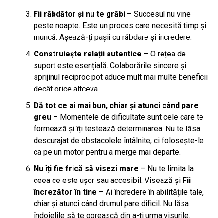
Fii răbdător și nu te grăbi
– Succesul nu vine
peste noapte. Este un proces care necesită timp și
muncă. Așează-ți pașii cu răbdare și încredere.
Construiește relații autentice
– O rețea de
suport este esențială. Colaborările sincere și
sprijinul reciproc pot aduce mult mai multe beneficii
decât orice altceva.
Dă tot ce ai mai bun, chiar și atunci când pare
greu
– Momentele de dificultate sunt cele care te
formează și îți testează determinarea. Nu te lăsa
descurajat de obstacolele întâlnite, ci folosește-le
ca pe un motor pentru a merge mai departe.
Nu îți fie frică să visezi mare
– Nu te limita la
ceea ce este ușor sau accesibil. Visează și
Fii
încrezător în tine
– Ai încredere în abilitățile tale,
chiar și atunci când drumul pare dificil. Nu lăsa
îndoielile să te oprească din a-ți urma visurile.