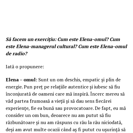
Să facem un exercițiu: Cum este Elena-omul? Cum
este Elena-managerul cultural? Cum este Elena-omul
de radio?
Iată o propunere:
Elena – omul:
Sunt un om deschis, empatic și plin de
energie. Pun preț pe relațiile autentice și iubesc să fiu
înconjurată de oameni care mă inspiră. Încerc mereu să
văd partea frumoasă a vieții și să dau sens fiecărei
experiențe, fie ea bună sau provocatoare. De fapt, eu mă
consider un om bun, deoarece nu am putut să fiu
răzbunătoare și nu am răspuns cu rău la rău niciodată,
deși am avut multe ocazii când aș fi putut cu ușurință să