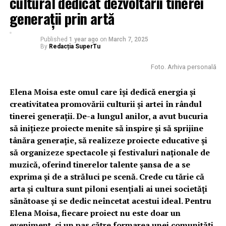
cultural dedicat dezvoltării tinerei
generații prin artă
Published
1 year ago
on
March 7, 2025
By
Redacția SuperTu
Foto. Arhiva personală
Elena Moisa este omul care își dedică energia și
creativitatea promovării culturii și artei în rândul
tinerei generații. De-a lungul anilor, a avut bucuria
să inițieze proiecte menite să inspire și să sprijine
tânăra generație, să realizeze proiecte educative și
să organizeze spectacole și festivaluri naționale de
muzică, oferind tinerelor talente șansa de a se
exprima și de a străluci pe scenă. Crede cu tărie că
arta și cultura sunt piloni esențiali ai unei societăți
sănătoase și se dedic neîncetat acestui ideal. Pentru
Elena Moisa, fiecare proiect nu este doar un
eveniment, ci un pas către formarea unei comunități