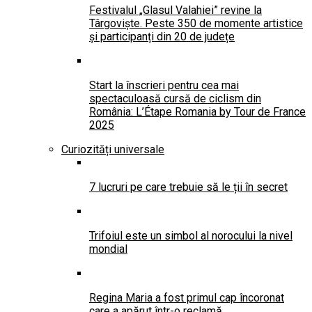
Festivalul „Glasul Valahiei” revine la
Târgoviște. Peste 350 de momente artistice
și participanți din 20 de județe
Start la înscrieri pentru cea mai
spectaculoasă cursă de ciclism din
România: L’Étape Romania by Tour de France
2025
Curiozități universale
7 lucruri pe care trebuie să le ții în secret
Trifoiul este un simbol al norocului la nivel
mondial
Regina Maria a fost primul cap încoronat
care a apărut într-o reclamă