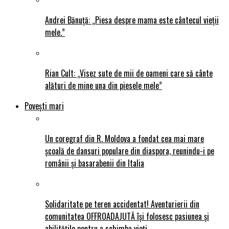
Andrei Bănuță: „Piesa despre mama este cântecul vieții
mele.”
Rian Cult: „Visez sute de mii de oameni care să cânte
alături de mine una din piesele mele”
Povești mari
Un coregraf din R. Moldova a fondat cea mai mare
școală de dansuri populare din diaspora, reunindu-i pe
românii și basarabenii din Italia
Solidaritate pe teren accidentat! Aventurierii din
comunitatea OFFROADAJUTĂ își folosesc pasiunea și
abilitățile pentru a schimba vieți