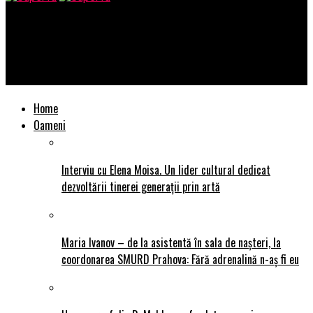
SuperTu
Alex EGY & JENNI lansează “90 de zile”, piesa care te face să
dansezi fără oprire
Home
Oameni
Interviu cu Elena Moisa. Un lider cultural dedicat
dezvoltării tinerei generații prin artă
Maria Ivanov – de la asistentă în sala de nașteri, la
coordonarea SMURD Prahova: Fără adrenalină n-aș fi eu