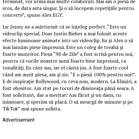
terminat, vor urma mai multe colaborări. Mai am o piesă de
scos, de data asta singur. Și o să începem repetițiile pentru
concerte”, spune Alex EGY.
Iar Jenny ne a mărturisit că se înțeleg perfect. “Este un
videoclip special. Doar Justin Bieber a mai folosit aceste
efecte luminoase animate într-un videoclip. Eu și Alex o să
mai lansăm piese împreună. Este un coleg de treabă și
foarte muncitor. Piesa “90 de Zile” a fost scrisă pentru noi,
pentru că vocile noastre sună foarte bine împreună, ca
tonalități. Eu cânt sus, iar el cântă jos. A fost foarte cool
când am auzit piesa, am și zis: “E o piesă 100% pentru noi!”.
E de inspirație Bollywood, cu ceva nou, modern. La filmări, a
fost obositor. Am stat pe tocuri de dimineața până seara. A
fost solicitant, dar a meritat! Am făcut și un dans, cu
inimioare, și sperăm să placă. O să meargă de minune și pe
TikTok” mai spune solista.
Advertisement