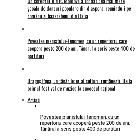
Un coregraf din R. Moldova a fondat cea mai mare
școală de dansuri populare din diaspora, reunindu-i pe
românii și basarabenii din Italia
Povestea pianistului-fenomen, cu un repertoriu care
acoperă peste 200 de ani. Tânărul a scris peste 400 de
partituri
Dragoș Popa, un tânăr lider al culturii românești. De la
primul festival de muzică la succesul național
Artiști
Povestea pianistului-fenomen, cu un
repertoriu care acoperă peste 200 de ani.
Tânărul a scris peste 400 de partituri