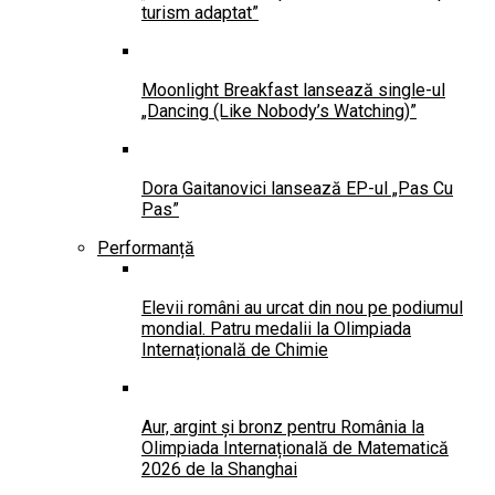
turism adaptat”
Moonlight Breakfast lansează single-ul
„Dancing (Like Nobody’s Watching)”
Dora Gaitanovici lansează EP-ul „Pas Cu
Pas”
Performanță
Elevii români au urcat din nou pe podiumul
mondial. Patru medalii la Olimpiada
Internațională de Chimie
Aur, argint și bronz pentru România la
Olimpiada Internațională de Matematică
2026 de la Shanghai