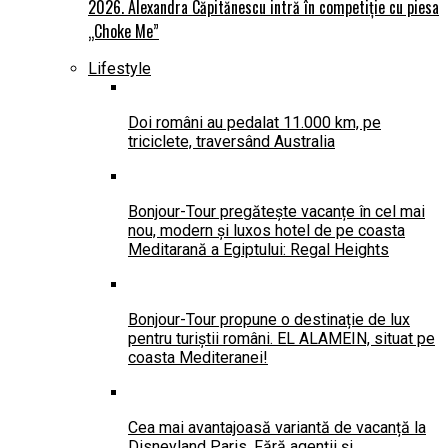
2026. Alexandra Căpitănescu intră în competiție cu piesa
„Choke Me”
Lifestyle
Doi români au pedalat 11.000 km, pe
triciclete, traversând Australia
Bonjour-Tour pregătește vacanțe în cel mai
nou, modern și luxos hotel de pe coasta
Meditarană a Egiptului: Regal Heights
Bonjour-Tour propune o destinație de lux
pentru turiștii români. EL ALAMEIN, situat pe
coasta Mediteranei!
Cea mai avantajoasă variantă de vacanță la
Disneyland Paris. Fără agenții și