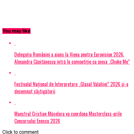
You may like
Delegația României a ajuns la Viena pentru Eurovision 2026.
Alexandra Căpitănescu intră în competiție cu piesa „Choke Me”
Festivalul Național de Interpretare „Glasul Valahiei” 2026 și-a
desemnat câștigătorii
Maestrul Cristian Măcelaru va coordona Masterclass-urile
Concursului Enescu 2026
Click to comment