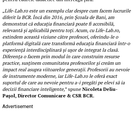
„
Life-Lab.ro este un exemplu clar despre cum facem lucrurile
diferit la BCR. Încă din 2016, prin Școala de Bani, am
demonstrat că educația financiară poate fi accesibilă,
relevantă și aplicabilă pentru toți. Acum, cu Life-Lab.ro,
extindem această viziune către profesori, oferindu-le o
platformă digitală care transformă educația financiară într-o
experiență interdisciplinară și ușor de integrat la clasă.
Diferența o facem prin modul în care construim resurse
practice, susținem comunitatea profesorilor și creăm un
impact real asupra viitoarelor generații. Profesorii au nevoie
de instrumente moderne, iar Life-Lab.ro le oferă exact
suportul de care au nevoie pentru a-i pregăti pe elevi să ia
decizii financiare inteligente,
” spune
Nicoleta Deliu-
Pașol, Director Comunicare & CSR BCR.
Advertisement