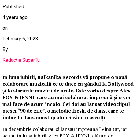
Published
4 years ago
on
February 6, 2023
By
Redacția SuperTu
În luna iubirii, Balkanika Records vă propune o nouă
colaborare muzicală ce te duce cu gândul la Bollywood
și la starurile muzicii de acolo. Este vorba despre Alex
EGY & JENNI, care au mai colaborat împreună și o vor
mai face de acum încolo. Cei doi au lansat videoclipul
piesei “90 de zile”, o melodie fresh, de dans, care te
îmbie la dans nonstop atunci când o asculți.
În decembrie colaborau și lansau împreună “Vina ta”, iar
acum, în luna iubirii, Alex EGY & JENNI, alături de