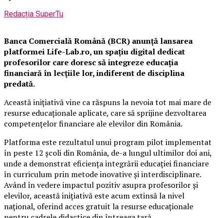
Redacția SuperTu
Banca Comercială Română (BCR) anunță lansarea
platformei Life-Lab.ro, un spațiu digital dedicat
profesorilor care doresc să integreze educația
financiară în lecțiile lor, indiferent de disciplina
predată.
Această inițiativă vine ca răspuns la nevoia tot mai mare de
resurse educaționale aplicate, care să sprijine dezvoltarea
competențelor financiare ale elevilor din România.
Platforma este rezultatul unui program pilot implementat
în peste 12 școli din România, de-a lungul ultimilor doi ani,
unde a demonstrat eficiența integrării educației financiare
în curriculum prin metode inovative și interdisciplinare.
Având în vedere impactul pozitiv asupra profesorilor și
elevilor, această inițiativă este acum extinsă la nivel
național, oferind acces gratuit la resurse educaționale
pentru cadrele didactice din întreaga țară.