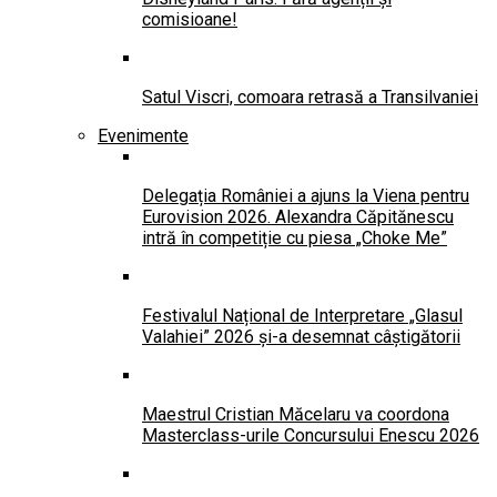
comisioane!
Satul Viscri, comoara retrasă a Transilvaniei
Evenimente
Delegația României a ajuns la Viena pentru
Eurovision 2026. Alexandra Căpitănescu
intră în competiție cu piesa „Choke Me”
Festivalul Național de Interpretare „Glasul
Valahiei” 2026 și-a desemnat câștigătorii
Maestrul Cristian Măcelaru va coordona
Masterclass-urile Concursului Enescu 2026