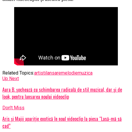
Related Topics:
artisti
lansare
melodie
muzica
Up Next
Aura B. șochează cu schimbarea radicală de stil muzical, dar și de
look, pentru lansarea noului videoclip
Don't Miss
Aris și Majii apariție exotică în noul videoclip la piesa “Lasă-mă să
cad”