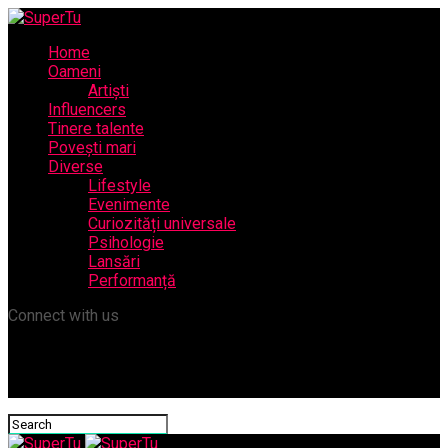
Home
Oameni
Artiști
Influencers
Tinere talente
Povești mari
Diverse
Lifestyle
Evenimente
Curiozități universale
Psihologie
Lansări
Performanță
Connect with us