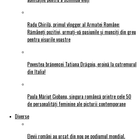
Radu Chirilă, primul vlogger al Armatei Române:
Rămâneți pozitivi, urmați-vă pasiunile și munciți din greu
pentru visurile voastre
Povestea brănencei Tatiana Drăgoiu, eroină la cutremurul
din Italia!
Paula Măriuț Ciobanu, singura româncă printre cele 50
de personalități feminine ale picturii contemporane
Diverse
Elevii români au urcat din nou pe podiumul mondial.