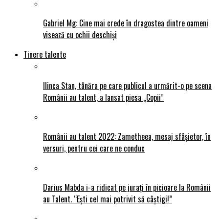
Gabriel Mg: Cine mai crede în dragostea dintre oameni
visează cu ochii deschiși
Tinere talente
Ilinca Stan, tânăra pe care publicul a urmărit-o pe scena
Românii au talent, a lansat piesa „Copii”
Românii au talent 2022: Zametheea, mesaj sfâșietor, în
versuri, pentru cei care ne conduc
Darius Mabda i-a ridicat pe jurați în picioare la Românii
au Talent. “Ești cel mai potrivit să câștigi!”