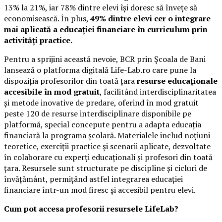
13% la 21%, iar 78% dintre elevi își doresc să învețe să
economisească. În plus,
49% dintre elevi cer o integrare
mai aplicată a educației financiare în curriculum prin
activități practice.
Pentru a sprijini această nevoie, BCR prin Școala de Bani
lansează o platforma digitală Life-Lab.ro care pune la
dispoziția profesorilor din toată țara
resurse educaționale
accesibile în mod gratuit
, facilitând interdisciplinaritatea
și metode inovative de predare, oferind în mod gratuit
peste 120 de resurse interdisciplinare disponibile pe
platformă, special concepute pentru a adapta educația
financiară la programa școlară. Materialele includ noțiuni
teoretice, exerciții practice și scenarii aplicate, dezvoltate
în colaborare cu experți educaționali și profesori din toată
țara. Resursele sunt structurate pe discipline și cicluri de
învățământ, permițând astfel integrarea educației
financiare într-un mod firesc și accesibil pentru elevi.
Cum pot accesa profesorii resursele LifeLab?