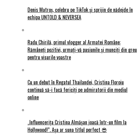
Denis Matroș, celebru pe TikTok și sprijin de nădejde în
echipa UNTOLD & NEVERSEA
Radu Chirilă, primul vlogger al Armatei Române:
Rămâneți pozitivi, urmați-vă pasiunile și munciți din greu
pentru visurile voastre
Cu un debut în Regatul Thailandei, Cristina Floroiu
continuă să-i facă fericiți pe admiratorii din mediul
online
„Influencerița Cristina Almășan joacă într-un film la
Hollywood!”. Așa ar suna titlul perfect 😎