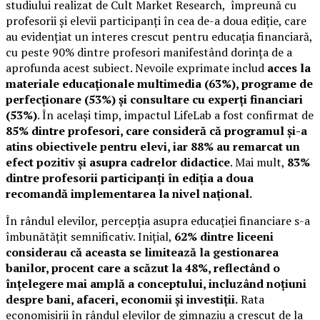
studiului realizat de Cult Market Research, împreună cu
profesorii și elevii participanți în cea de-a doua ediție, care
au evidențiat un interes crescut pentru educația financiară,
cu peste 90% dintre profesori manifestând dorința de a
aprofunda acest subiect. Nevoile exprimate includ
acces la
materiale educaționale multimedia (63%), programe de
perfecționare (53%) și consultare cu experți financiari
(53%)
. În același timp, impactul LifeLab a fost confirmat de
85% dintre profesori, care consideră că programul și-a
atins obiectivele pentru elevi, iar 88% au remarcat un
efect pozitiv și asupra cadrelor didactice
. Mai mult,
83%
dintre profesorii participanți în ediția a doua
recomandă implementarea la nivel național.
În rândul elevilor, percepția asupra educației financiare s-a
îmbunătățit semnificativ. Inițial,
62% dintre liceeni
considerau că aceasta se limitează la gestionarea
banilor, procent care a scăzut la 48%, reflectând o
înțelegere mai amplă a conceptului, incluzând noțiuni
despre bani, afaceri, economii și investiții.
Rata
economisirii în rândul elevilor de gimnaziu a crescut de la