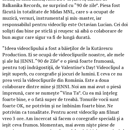
Balkanika Records, ne surprind cu “90 de zile”. Piesa fost
făcută în totalitate de Midas MNL, care s-a ocupat de
muzică, versuri, instrumental și mix-master, iar
responsabilul pentru videoclip este Octavian Lucian. Cei doi
soliști dau bine pe sticlă și reușesc să aibă o colaborare de
bun augur care sigur va fi de lungă durată.
“Ideea videoclipului a fost a băieților de la Kutărescu
Production. Ei se ocupă de videoclipurile noastre, ale mele
și ale lui JENNI. “90 de Zile” e o piesă foarte frumoasă,
pentru toți îndrăgostiții, de Valentine’s Day! Videoclipul a
ieșit superb, cu coregrafie și jocuri de lumini. E ceva ce nu
prea vezi la videoclipurile din România. Este a doua
colaborare dintre mine și JENNI. Noi am mai avut o piesă
împreună, care se numește “Vina Ta”. Cu ea mă înțeleg
foarte bine, e o fată super de treabă. Tonurile vocii sunt
foarte OK, ne potrivim și ne îmbinăm foarte bine. Ne
potrivim ca tonalitate. Pentru acest videoclip am filmat
vreo 3 ore. Am încercat să facem o coregrafie specială și a
ieșit ceva frumos. Momentan, mai avem niște piese de