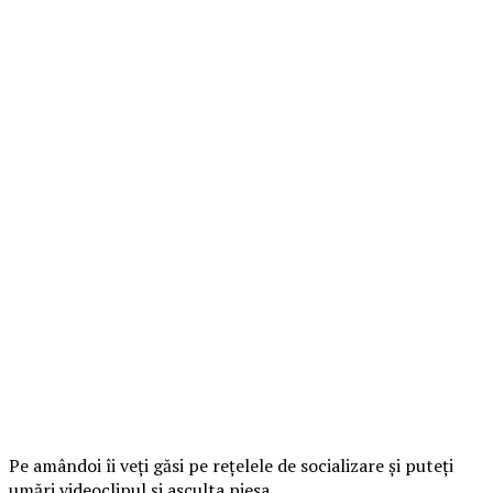
Pe amândoi îi veți găsi pe rețelele de socializare și puteți
umări videoclipul și asculta piesa.