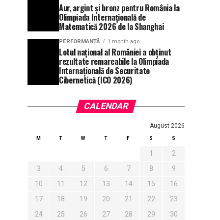
Aur, argint și bronz pentru România la
Olimpiada Internațională de
Matematică 2026 de la Shanghai
PERFORMANȚĂ
1 month ago
Lotul național al României a obținut
rezultate remarcabile la Olimpiada
Internațională de Securitate
Cibernetică (ICO 2026)
CALENDAR
August 2026
M
T
W
T
F
S
S
1
2
3
4
5
6
7
8
9
10
11
12
13
14
15
16
17
18
19
20
21
22
23
24
25
26
27
28
29
30