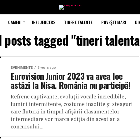
OAMENI
INFLUENCERS
TINERE TALENTE
POVEȘTI MARI
DI
l posts tagged "tineri talenta
EVENIMENTE
3 years ago
Eurovision Junior 2023 va avea loc
astăzi la Nisa. România nu participă!
Refrene captivante, evoluţii vocale incredibile,
lumini intermitente, costume insolite şi steaguri
care flutură în timpul afişării clasamentelor
intermediare vor marca ediţia din acest an a
concursului...