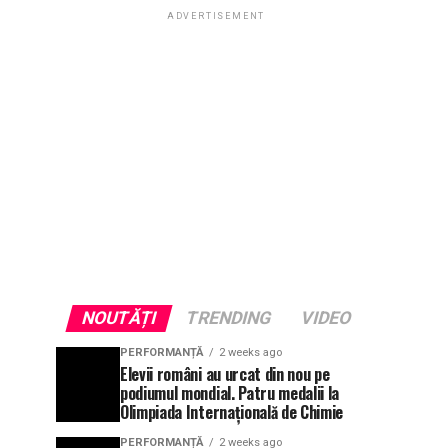
ADVERTISEMENT
NOUTĂȚI
TRENDING
VIDEO
PERFORMANȚĂ
2 weeks ago
Elevii români au urcat din nou pe
podiumul mondial. Patru medalii la
Olimpiada Internațională de Chimie
PERFORMANȚĂ
2 weeks ago