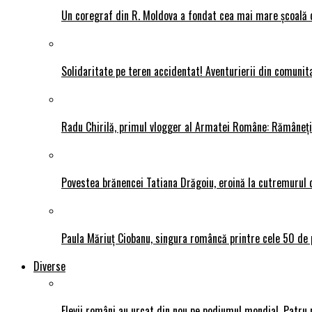
Un coregraf din R. Moldova a fondat cea mai mare școală de
Solidaritate pe teren accidentat! Aventurierii din comunit
Radu Chirilă, primul vlogger al Armatei Române: Rămâneți p
Povestea brănencei Tatiana Drăgoiu, eroină la cutremurul d
Paula Măriuț Ciobanu, singura româncă printre cele 50 de 
Diverse
Elevii români au urcat din nou pe podiumul mondial. Patru 