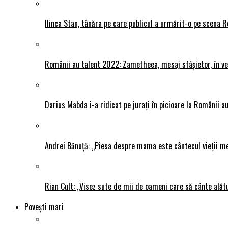
Ilinca Stan, tânăra pe care publicul a urmărit-o pe scena R
Românii au talent 2022: Zametheea, mesaj sfâșietor, în ve
Darius Mabda i-a ridicat pe jurați în picioare la Românii au 
Andrei Bănuță: „Piesa despre mama este cântecul vieții me
Rian Cult: „Visez sute de mii de oameni care să cânte alăt
Povești mari