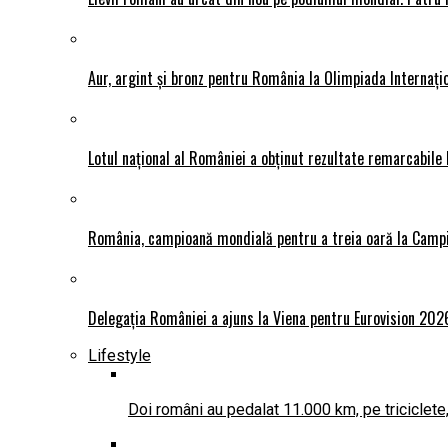
Aur, argint și bronz pentru România la Olimpiada Interna
Lotul național al României a obținut rezultate remarcabile
România, campioană mondială pentru a treia oară la Camp
Delegația României a ajuns la Viena pentru Eurovision 202
Lifestyle
Doi români au pedalat 11.000 km, pe triciclete