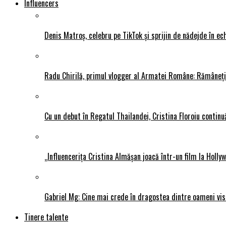
Influencers
Denis Matroș, celebru pe TikTok și sprijin de nădejde în
Radu Chirilă, primul vlogger al Armatei Române: Rămâneți p
Cu un debut în Regatul Thailandei, Cristina Floroiu continuă
„Influencerița Cristina Almășan joacă într-un film la Hollyw
Gabriel Mg: Cine mai crede în dragostea dintre oameni vis
Tinere talente