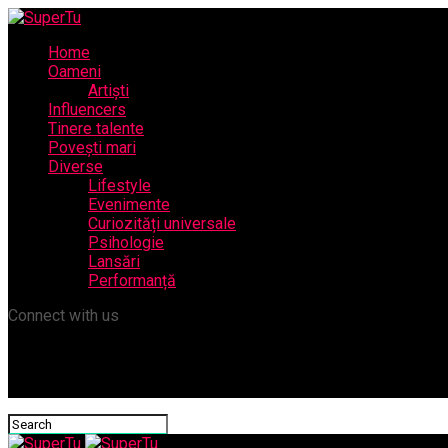
Home
Oameni
Artiști
Influencers
Tinere talente
Povești mari
Diverse
Lifestyle
Evenimente
Curiozități universale
Psihologie
Lansări
Performanță
Connect with us