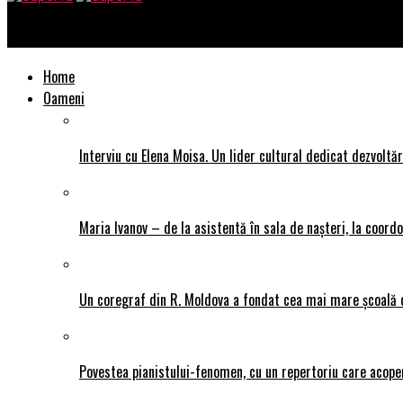
SuperTu
Home
Oameni
Interviu cu Elena Moisa. Un lider cultural dedicat dezvoltări
Maria Ivanov – de la asistentă în sala de nașteri, la coor
Un coregraf din R. Moldova a fondat cea mai mare școală de
Povestea pianistului-fenomen, cu un repertoriu care acope