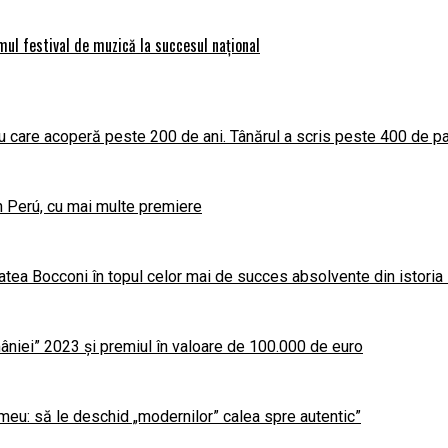
imul festival de muzică la succesul național
 care acoperă peste 200 de ani. Tânărul a scris peste 400 de par
în Perú, cu mai multe premiere
atea Bocconi în topul celor mai de succes absolvente din istoria
niei” 2023 și premiul în valoare de 100.000 de euro
meu: să le deschid „modernilor” calea spre autentic”