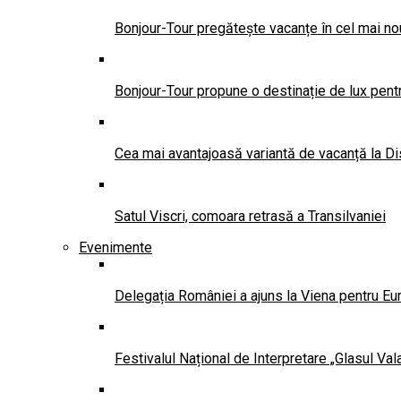
Bonjour-Tour pregătește vacanțe în cel mai no
Bonjour-Tour propune o destinație de lux pentr
Cea mai avantajoasă variantă de vacanță la Di
Satul Viscri, comoara retrasă a Transilvaniei
Evenimente
Delegația României a ajuns la Viena pentru Eu
Festivalul Național de Interpretare „Glasul Va