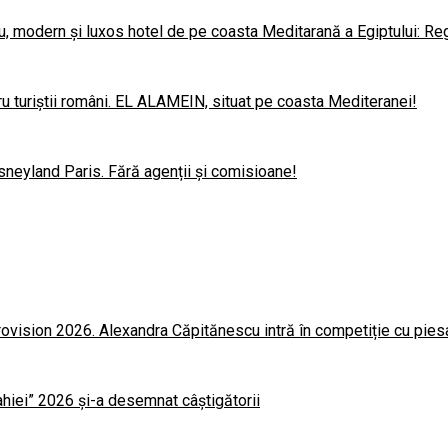
u, modern și luxos hotel de pe coasta Meditarană a Egiptului: Re
u turiștii români. EL ALAMEIN, situat pe coasta Mediteranei!
sneyland Paris. Fără agenții și comisioane!
rovision 2026. Alexandra Căpitănescu intră în competiție cu pie
lahiei” 2026 și-a desemnat câștigătorii