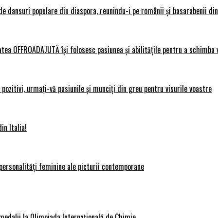
 dansuri populare din diaspora, reunindu-i pe românii și basarabenii din 
atea OFFROADAJUTĂ își folosesc pasiunea și abilitățile pentru a schimba v
ozitivi, urmați-vă pasiunile și munciți din greu pentru visurile voastre
in Italia!
personalități feminine ale picturii contemporane
medalii la Olimpiada Internațională de Chimie