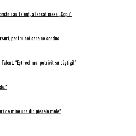
omânii au talent, a lansat piesa „Copii”
rsuri, pentru cei care ne conduc
Talent. “Ești cel mai potrivit să câștigi!”
le.”
uri de mine una din piesele mele”