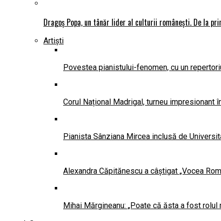
Dragoș Popa, un tânăr lider al culturii românești. De la pr
Artiști
Povestea pianistului-fenomen, cu un repertoriu
Corul Național Madrigal, turneu impresionant 
Pianista Sânziana Mircea inclusă de Universit
Alexandra Căpitănescu a câștigat „Vocea Româ
Mihai Mărgineanu: „Poate că ăsta a fost rolul 