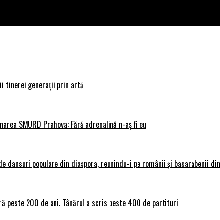
i tinerei generații prin artă
donarea SMURD Prahova: Fără adrenalină n-aș fi eu
 dansuri populare din diaspora, reunindu-i pe românii și basarabenii din 
ră peste 200 de ani. Tânărul a scris peste 400 de partituri