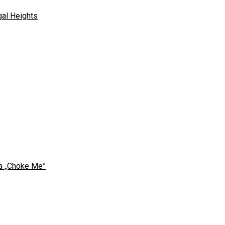
gal Heights
sa „Choke Me”