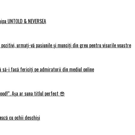
 echipa UNTOLD & NEVERSEA
ozitivi, urmați-vă pasiunile și munciți din greu pentru visurile voastre
 să-i facă fericiți pe admiratorii din mediul online
ood!”. Așa ar suna titlul perfect 😎
ează cu ochii deschiși