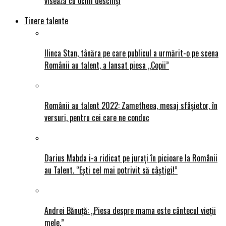
visează cu ochii deschiși
Tinere talente
Ilinca Stan, tânăra pe care publicul a urmărit-o pe scena
Românii au talent, a lansat piesa „Copii”
Românii au talent 2022: Zametheea, mesaj sfâșietor, în
versuri, pentru cei care ne conduc
Darius Mabda i-a ridicat pe jurați în picioare la Românii
au Talent. “Ești cel mai potrivit să câștigi!”
Andrei Bănuță: „Piesa despre mama este cântecul vieții
mele.”