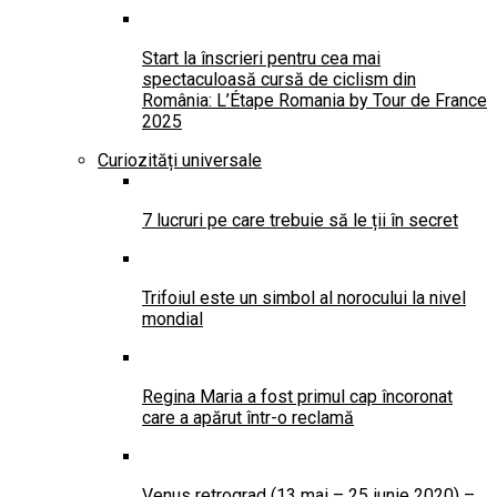
Start la înscrieri pentru cea mai
spectaculoasă cursă de ciclism din
România: L’Étape Romania by Tour de France
2025
Curiozități universale
7 lucruri pe care trebuie să le ții în secret
Trifoiul este un simbol al norocului la nivel
mondial
Regina Maria a fost primul cap încoronat
care a apărut într-o reclamă
Venus retrograd (13 mai – 25 iunie 2020) –