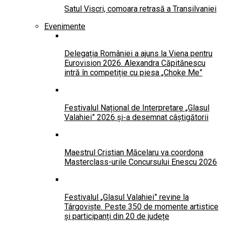
Satul Viscri, comoara retrasă a Transilvaniei
Evenimente
Delegația României a ajuns la Viena pentru
Eurovision 2026. Alexandra Căpitănescu
intră în competiție cu piesa „Choke Me”
Festivalul Național de Interpretare „Glasul
Valahiei” 2026 și-a desemnat câștigătorii
Maestrul Cristian Măcelaru va coordona
Masterclass-urile Concursului Enescu 2026
Festivalul „Glasul Valahiei” revine la
Târgoviște. Peste 350 de momente artistice
și participanți din 20 de județe