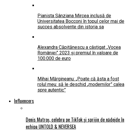
Pianista Sânziana Mircea inclusă de
Universitatea Bocconi în topul celor mai de
succes absolvente din istoria sa
Alexandra Căpitănescu a câștigat „Vocea
României” 2023 și premiul în valoare de
100.000 de euro
Mihai Mărgineanu: „Poate că ăsta a fost
rolul meu: să le deschid „modernilor” calea
spre autentic”
Influencers
Denis Matroș, celebru pe TikTok și sprijin de nădejde în
echipa UNTOLD & NEVERSEA