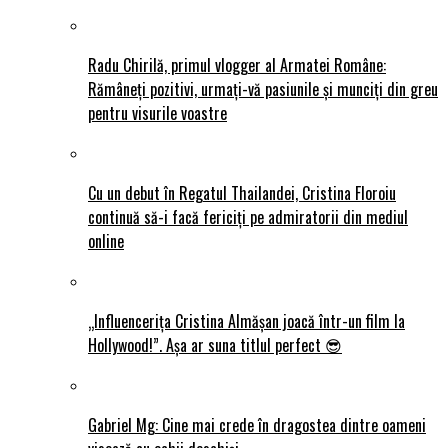
Radu Chirilă, primul vlogger al Armatei Române:
Rămâneți pozitivi, urmați-vă pasiunile și munciți din greu
pentru visurile voastre
Cu un debut în Regatul Thailandei, Cristina Floroiu
continuă să-i facă fericiți pe admiratorii din mediul
online
„Influencerița Cristina Almășan joacă într-un film la
Hollywood!”. Așa ar suna titlul perfect 😎
Gabriel Mg: Cine mai crede în dragostea dintre oameni