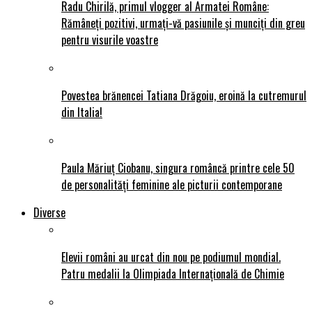
Radu Chirilă, primul vlogger al Armatei Române:
Rămâneți pozitivi, urmați-vă pasiunile și munciți din greu
pentru visurile voastre
Povestea brănencei Tatiana Drăgoiu, eroină la cutremurul
din Italia!
Paula Măriuț Ciobanu, singura româncă printre cele 50
de personalități feminine ale picturii contemporane
Diverse
Elevii români au urcat din nou pe podiumul mondial.
Patru medalii la Olimpiada Internațională de Chimie