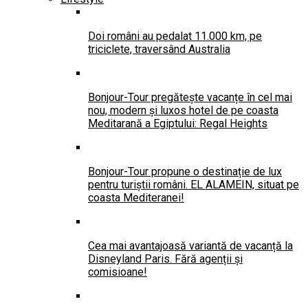
Doi români au pedalat 11.000 km, pe
triciclete, traversând Australia
Bonjour-Tour pregătește vacanțe în cel mai
nou, modern și luxos hotel de pe coasta
Meditarană a Egiptului: Regal Heights
Bonjour-Tour propune o destinație de lux
pentru turiștii români. EL ALAMEIN, situat pe
coasta Mediteranei!
Cea mai avantajoasă variantă de vacanță la
Disneyland Paris. Fără agenții și
comisioane!