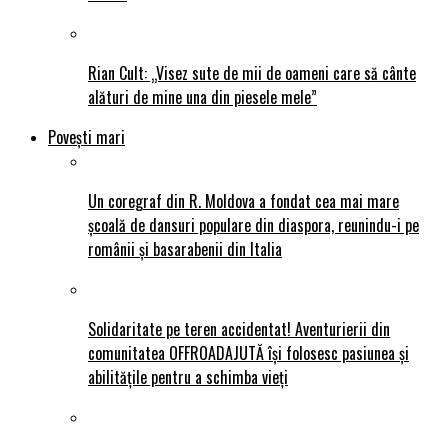
Rian Cult: „Visez sute de mii de oameni care să cânte
alături de mine una din piesele mele”
Povești mari
Un coregraf din R. Moldova a fondat cea mai mare
școală de dansuri populare din diaspora, reunindu-i pe
românii și basarabenii din Italia
Solidaritate pe teren accidentat! Aventurierii din
comunitatea OFFROADAJUTĂ își folosesc pasiunea și
abilitățile pentru a schimba vieți