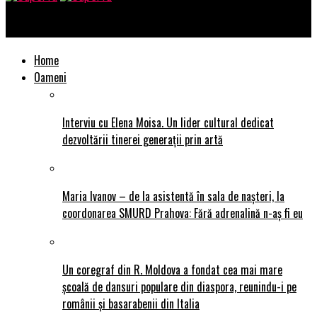
SuperTu
Home
Oameni
Interviu cu Elena Moisa. Un lider cultural dedicat
dezvoltării tinerei generații prin artă
Maria Ivanov – de la asistentă în sala de nașteri, la
coordonarea SMURD Prahova: Fără adrenalină n-aș fi eu
Un coregraf din R. Moldova a fondat cea mai mare
școală de dansuri populare din diaspora, reunindu-i pe
românii și basarabenii din Italia