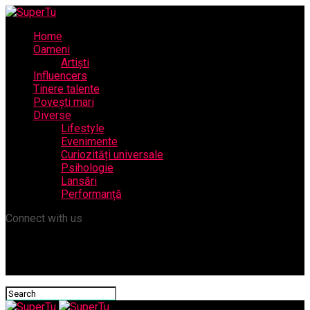
Home
Oameni
Artiști
Influencers
Tinere talente
Povești mari
Diverse
Lifestyle
Evenimente
Curiozități universale
Psihologie
Lansări
Performanță
Connect with us