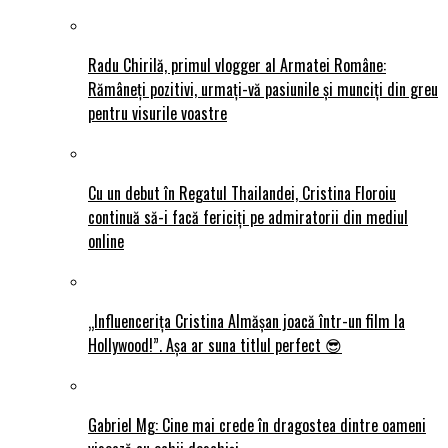
Radu Chirilă, primul vlogger al Armatei Române:
Rămâneți pozitivi, urmați-vă pasiunile și munciți din greu
pentru visurile voastre
Cu un debut în Regatul Thailandei, Cristina Floroiu
continuă să-i facă fericiți pe admiratorii din mediul
online
„Influencerița Cristina Almășan joacă într-un film la
Hollywood!”. Așa ar suna titlul perfect 😎
Gabriel Mg: Cine mai crede în dragostea dintre oameni