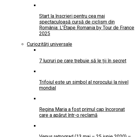
Start la înscrieri pentru cea mai
spectaculoasă cursă de ciclism din
România: L’Étape Romania by Tour de France
2025
Curiozități universale
7 lucruri pe care trebuie să le ții în secret
Trifoiul este un simbol al norocului la nivel
mondial
Regina Maria a fost primul cap încoronat
care a apărut într-o reclamă
Venus retrograd (13 mai – 25 iunie 2020) –