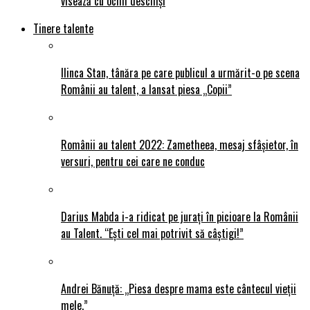
visează cu ochii deschiși
Tinere talente
Ilinca Stan, tânăra pe care publicul a urmărit-o pe scena
Românii au talent, a lansat piesa „Copii”
Românii au talent 2022: Zametheea, mesaj sfâșietor, în
versuri, pentru cei care ne conduc
Darius Mabda i-a ridicat pe jurați în picioare la Românii
au Talent. “Ești cel mai potrivit să câștigi!”
Andrei Bănuță: „Piesa despre mama este cântecul vieții
mele.”