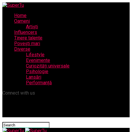
Home
Oameni
Artiști
Influencers
Tinere talente
Povești mari
Diverse
Lifestyle
Evenimente
Curiozități universale
Psihologie
Lansări
Performanță
Connect with us