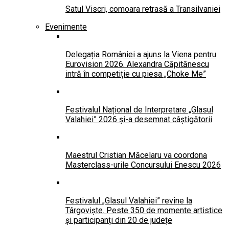
Satul Viscri, comoara retrasă a Transilvaniei
Evenimente
Delegația României a ajuns la Viena pentru
Eurovision 2026. Alexandra Căpitănescu
intră în competiție cu piesa „Choke Me”
Festivalul Național de Interpretare „Glasul
Valahiei” 2026 și-a desemnat câștigătorii
Maestrul Cristian Măcelaru va coordona
Masterclass-urile Concursului Enescu 2026
Festivalul „Glasul Valahiei” revine la
Târgoviște. Peste 350 de momente artistice
și participanți din 20 de județe