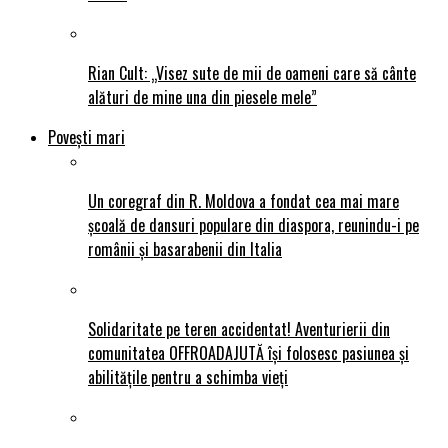
Rian Cult: „Visez sute de mii de oameni care să cânte
alături de mine una din piesele mele”
Povești mari
Un coregraf din R. Moldova a fondat cea mai mare
școală de dansuri populare din diaspora, reunindu-i pe
românii și basarabenii din Italia
Solidaritate pe teren accidentat! Aventurierii din
comunitatea OFFROADAJUTĂ își folosesc pasiunea și
abilitățile pentru a schimba vieți