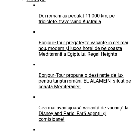
Doi români au pedalat 11.000 km, pe
triciclete, traversând Australia
Bonjour-Tour pregătește vacanțe în cel mai
nou, modern și luxos hotel de pe coasta
Meditarană a Egiptului: Regal Heights
Bonjour-Tour propune o destinație de lux
pentru turiștii români. EL ALAMEIN, situat pe
coasta Mediteranei!
Cea mai avantajoasă variantă de vacanță la
Disneyland Paris. Fără agenții și
comisioane!