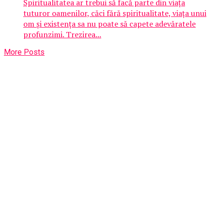
Spiritualitatea ar trebui să facă parte din viața
tuturor oamenilor, căci fără spiritualitate, viața unui
om și existența sa nu poate să capete adevăratele
profunzimi. Trezirea...
More Posts