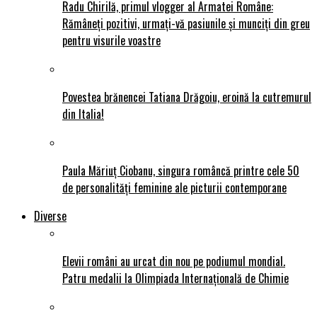
Radu Chirilă, primul vlogger al Armatei Române:
Rămâneți pozitivi, urmați-vă pasiunile și munciți din greu
pentru visurile voastre
Povestea brănencei Tatiana Drăgoiu, eroină la cutremurul
din Italia!
Paula Măriuț Ciobanu, singura româncă printre cele 50
de personalități feminine ale picturii contemporane
Diverse
Elevii români au urcat din nou pe podiumul mondial.
Patru medalii la Olimpiada Internațională de Chimie