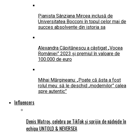
Pianista Sânziana Mircea inclusă de
Universitatea Bocconi în topul celor mai de
succes absolvente din istoria sa
Alexandra Căpitănescu a câștigat „Vocea
României” 2023 și premiul în valoare de
100.000 de euro
Mihai Mărgineanu: „Poate că ăsta a fost
rolul meu: să le deschid „modernilor” calea
spre autentic”
Influencers
Denis Matroș, celebru pe TikTok și sprijin de nădejde în
echipa UNTOLD & NEVERSEA