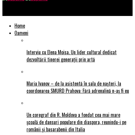
SuperTu
Home
Oameni
Interviu cu Elena Moisa. Un lider cultural dedicat
dezvoltării tinerei generații prin artă
Maria Ivanov – de la asistentă în sala de nașteri, la
coordonarea SMURD Prahova: Fără adrenalină n-aș fi eu
Un coregraf din R. Moldova a fondat cea mai mare
școală de dansuri populare din diaspora, reunindu-i pe
românii și basarabenii din Italia