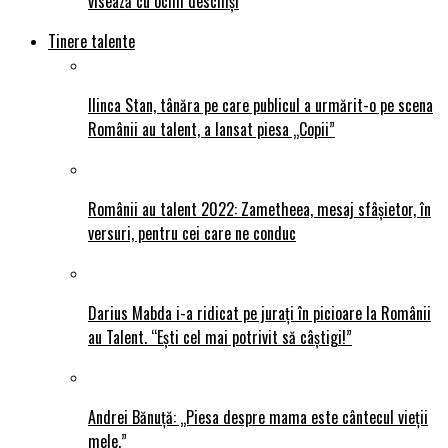
visează cu ochii deschiși
Tinere talente
Ilinca Stan, tânăra pe care publicul a urmărit-o pe scena
Românii au talent, a lansat piesa „Copii”
Românii au talent 2022: Zametheea, mesaj sfâșietor, în
versuri, pentru cei care ne conduc
Darius Mabda i-a ridicat pe jurați în picioare la Românii
au Talent. “Ești cel mai potrivit să câștigi!”
Andrei Bănuță: „Piesa despre mama este cântecul vieții
mele.”