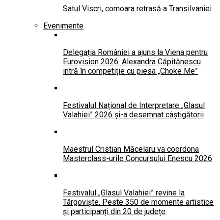
Satul Viscri, comoara retrasă a Transilvaniei
Evenimente
Delegația României a ajuns la Viena pentru
Eurovision 2026. Alexandra Căpitănescu
intră în competiție cu piesa „Choke Me”
Festivalul Național de Interpretare „Glasul
Valahiei” 2026 și-a desemnat câștigătorii
Maestrul Cristian Măcelaru va coordona
Masterclass-urile Concursului Enescu 2026
Festivalul „Glasul Valahiei” revine la
Târgoviște. Peste 350 de momente artistice
și participanți din 20 de județe