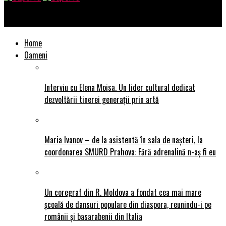
SuperTu
Home
Oameni
Interviu cu Elena Moisa. Un lider cultural dedicat
dezvoltării tinerei generații prin artă
Maria Ivanov – de la asistentă în sala de nașteri, la
coordonarea SMURD Prahova: Fără adrenalină n-aș fi eu
Un coregraf din R. Moldova a fondat cea mai mare
școală de dansuri populare din diaspora, reunindu-i pe
românii și basarabenii din Italia