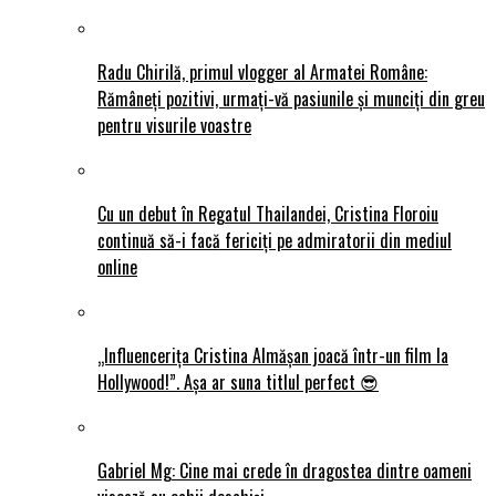
Radu Chirilă, primul vlogger al Armatei Române:
Rămâneți pozitivi, urmați-vă pasiunile și munciți din greu
pentru visurile voastre
Cu un debut în Regatul Thailandei, Cristina Floroiu
continuă să-i facă fericiți pe admiratorii din mediul
online
„Influencerița Cristina Almășan joacă într-un film la
Hollywood!”. Așa ar suna titlul perfect 😎
Gabriel Mg: Cine mai crede în dragostea dintre oameni