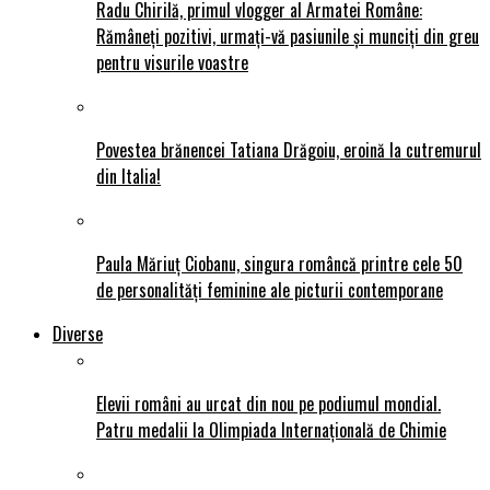
Radu Chirilă, primul vlogger al Armatei Române:
Rămâneți pozitivi, urmați-vă pasiunile și munciți din greu
pentru visurile voastre
Povestea brănencei Tatiana Drăgoiu, eroină la cutremurul
din Italia!
Paula Măriuț Ciobanu, singura româncă printre cele 50
de personalități feminine ale picturii contemporane
Diverse
Elevii români au urcat din nou pe podiumul mondial.
Patru medalii la Olimpiada Internațională de Chimie