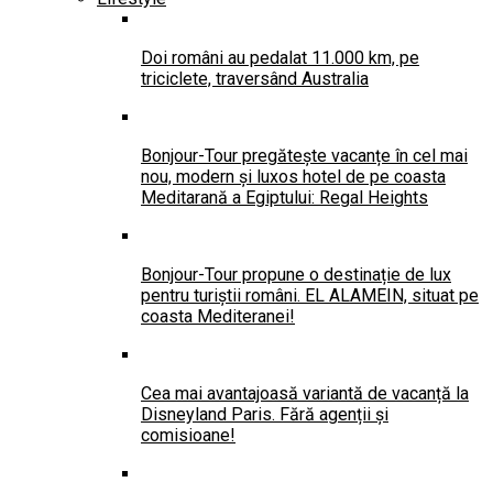
Doi români au pedalat 11.000 km, pe
triciclete, traversând Australia
Bonjour-Tour pregătește vacanțe în cel mai
nou, modern și luxos hotel de pe coasta
Meditarană a Egiptului: Regal Heights
Bonjour-Tour propune o destinație de lux
pentru turiștii români. EL ALAMEIN, situat pe
coasta Mediteranei!
Cea mai avantajoasă variantă de vacanță la
Disneyland Paris. Fără agenții și
comisioane!