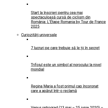
Start la înscrieri pentru cea mai
spectaculoasă cursă de ciclism din
România: L’Étape Romania by Tour de France
2025
Curiozități universale
7 lucruri pe care trebuie să le ții în secret
Trifoiul este un simbol al norocului la nivel
mondial
Regina Maria a fost primul cap încoronat
care a apărut într-o reclamă
Venus retrograd (13 mai – 25 iunie 2020) –