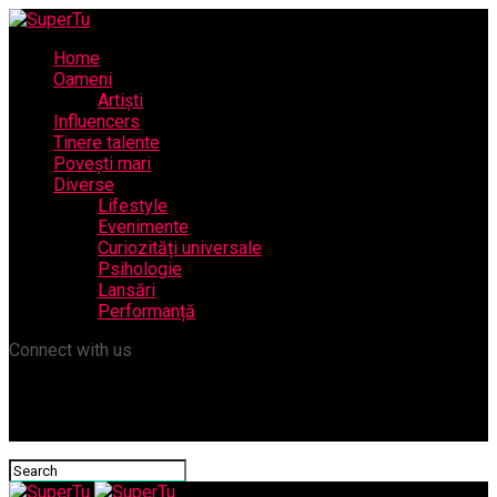
Home
Oameni
Artiști
Influencers
Tinere talente
Povești mari
Diverse
Lifestyle
Evenimente
Curiozități universale
Psihologie
Lansări
Performanță
Connect with us