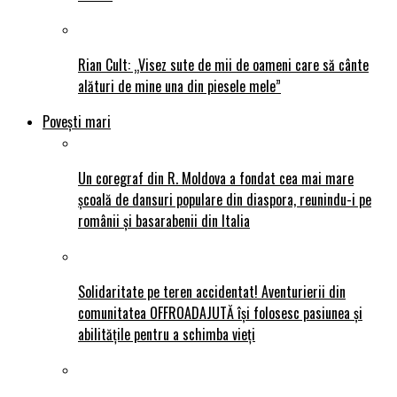
Rian Cult: „Visez sute de mii de oameni care să cânte
alături de mine una din piesele mele”
Povești mari
Un coregraf din R. Moldova a fondat cea mai mare
școală de dansuri populare din diaspora, reunindu-i pe
românii și basarabenii din Italia
Solidaritate pe teren accidentat! Aventurierii din
comunitatea OFFROADAJUTĂ își folosesc pasiunea și
abilitățile pentru a schimba vieți