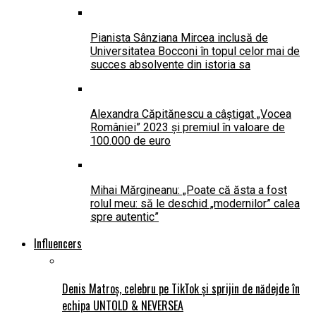
Pianista Sânziana Mircea inclusă de
Universitatea Bocconi în topul celor mai de
succes absolvente din istoria sa
Alexandra Căpitănescu a câștigat „Vocea
României” 2023 și premiul în valoare de
100.000 de euro
Mihai Mărgineanu: „Poate că ăsta a fost
rolul meu: să le deschid „modernilor” calea
spre autentic”
Influencers
Denis Matroș, celebru pe TikTok și sprijin de nădejde în
echipa UNTOLD & NEVERSEA