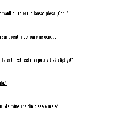
omânii au talent, a lansat piesa „Copii”
rsuri, pentru cei care ne conduc
Talent. “Ești cel mai potrivit să câștigi!”
le.”
uri de mine una din piesele mele”