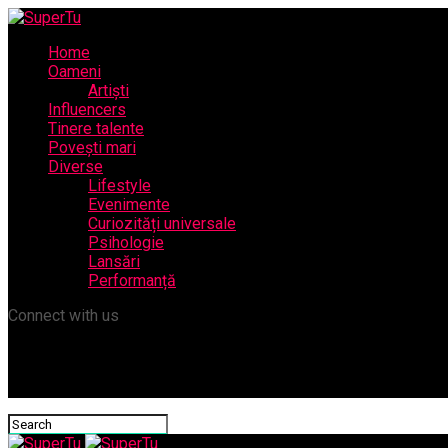
Home
Oameni
Artiști
Influencers
Tinere talente
Povești mari
Diverse
Lifestyle
Evenimente
Curiozități universale
Psihologie
Lansări
Performanță
Connect with us