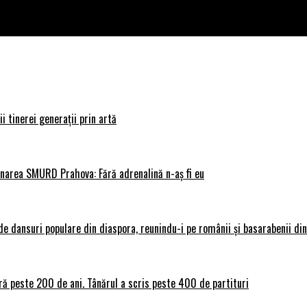
i tinerei generații prin artă
donarea SMURD Prahova: Fără adrenalină n-aș fi eu
 dansuri populare din diaspora, reunindu-i pe românii și basarabenii din 
ră peste 200 de ani. Tânărul a scris peste 400 de partituri