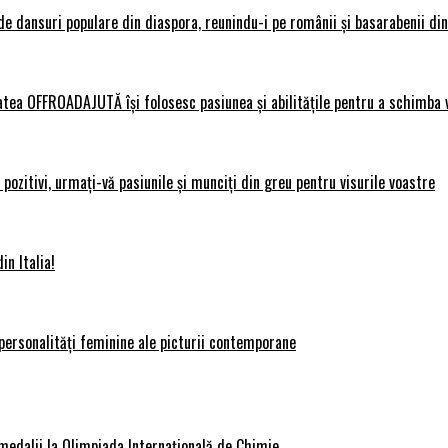
 dansuri populare din diaspora, reunindu-i pe românii și basarabenii din 
atea OFFROADAJUTĂ își folosesc pasiunea și abilitățile pentru a schimba v
ozitivi, urmați-vă pasiunile și munciți din greu pentru visurile voastre
in Italia!
personalități feminine ale picturii contemporane
medalii la Olimpiada Internațională de Chimie