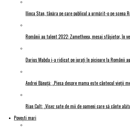
Ilinca Stan, tânăra pe care publicul a urmărit-o pe scena R
Românii au talent 2022: Zametheea, mesaj sfâșietor, în ve
Darius Mabda i-a ridicat pe jurați în picioare la Românii au 
Andrei Bănuță: „Piesa despre mama este cântecul vieții me
Rian Cult: „Visez sute de mii de oameni care să cânte alăt
Povești mari