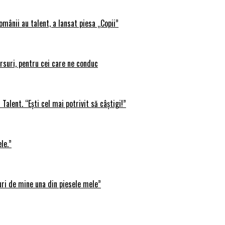
omânii au talent, a lansat piesa „Copii”
rsuri, pentru cei care ne conduc
Talent. “Ești cel mai potrivit să câștigi!”
le.”
uri de mine una din piesele mele”