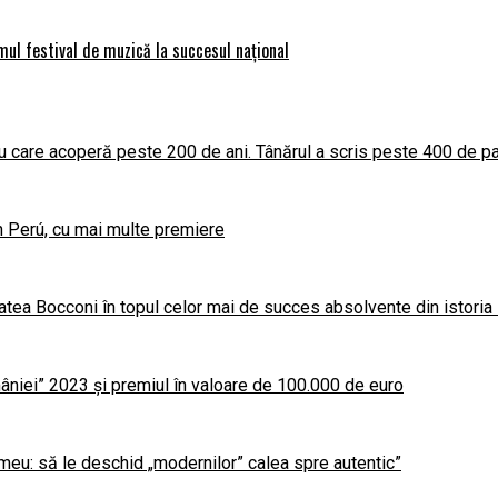
imul festival de muzică la succesul național
 care acoperă peste 200 de ani. Tânărul a scris peste 400 de par
în Perú, cu mai multe premiere
atea Bocconi în topul celor mai de succes absolvente din istoria
niei” 2023 și premiul în valoare de 100.000 de euro
meu: să le deschid „modernilor” calea spre autentic”