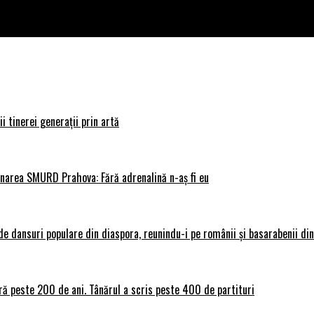
i tinerei generații prin artă
donarea SMURD Prahova: Fără adrenalină n-aș fi eu
 dansuri populare din diaspora, reunindu-i pe românii și basarabenii din 
ră peste 200 de ani. Tânărul a scris peste 400 de partituri