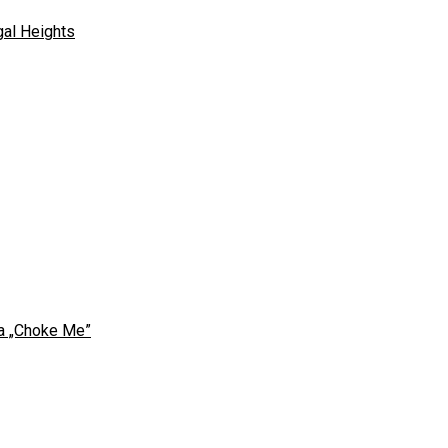
gal Heights
sa „Choke Me”