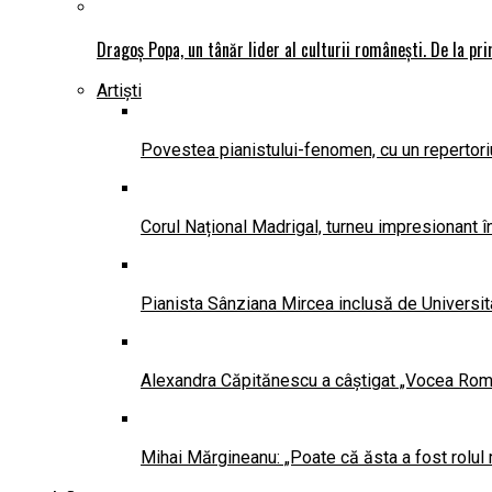
Dragoș Popa, un tânăr lider al culturii românești. De la pr
Artiști
Povestea pianistului-fenomen, cu un repertoriu
Corul Național Madrigal, turneu impresionant 
Pianista Sânziana Mircea inclusă de Universit
Alexandra Căpitănescu a câștigat „Vocea Româ
Mihai Mărgineanu: „Poate că ăsta a fost rolul 