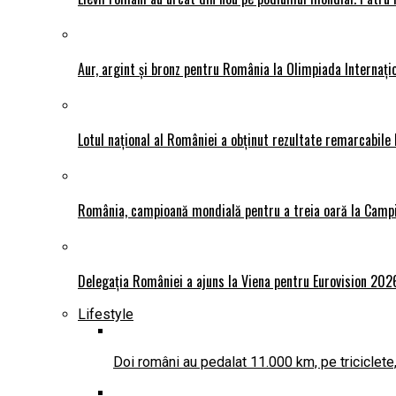
Aur, argint și bronz pentru România la Olimpiada Interna
Lotul național al României a obținut rezultate remarcabile
România, campioană mondială pentru a treia oară la Camp
Delegația României a ajuns la Viena pentru Eurovision 202
Lifestyle
Doi români au pedalat 11.000 km, pe triciclete