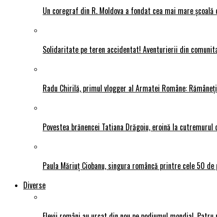
Un coregraf din R. Moldova a fondat cea mai mare școală de
Solidaritate pe teren accidentat! Aventurierii din comunit
Radu Chirilă, primul vlogger al Armatei Române: Rămâneți p
Povestea brănencei Tatiana Drăgoiu, eroină la cutremurul d
Paula Măriuț Ciobanu, singura româncă printre cele 50 de 
Diverse
Elevii români au urcat din nou pe podiumul mondial. Patru 