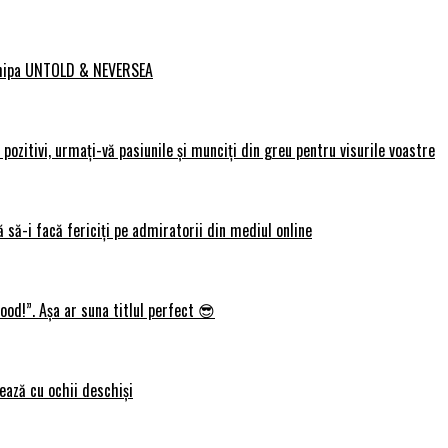
 echipa UNTOLD & NEVERSEA
ozitivi, urmați-vă pasiunile și munciți din greu pentru visurile voastre
 să-i facă fericiți pe admiratorii din mediul online
ood!”. Așa ar suna titlul perfect 😎
ează cu ochii deschiși