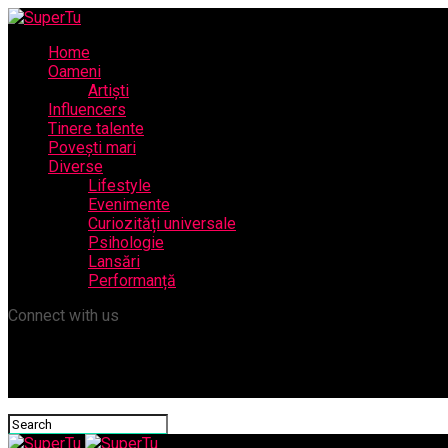
Home
Oameni
Artiști
Influencers
Tinere talente
Povești mari
Diverse
Lifestyle
Evenimente
Curiozități universale
Psihologie
Lansări
Performanță
Connect with us