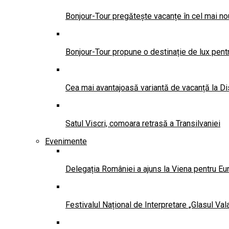
Bonjour-Tour pregătește vacanțe în cel mai no
Bonjour-Tour propune o destinație de lux pentr
Cea mai avantajoasă variantă de vacanță la Di
Satul Viscri, comoara retrasă a Transilvaniei
Evenimente
Delegația României a ajuns la Viena pentru Eu
Festivalul Național de Interpretare „Glasul Va