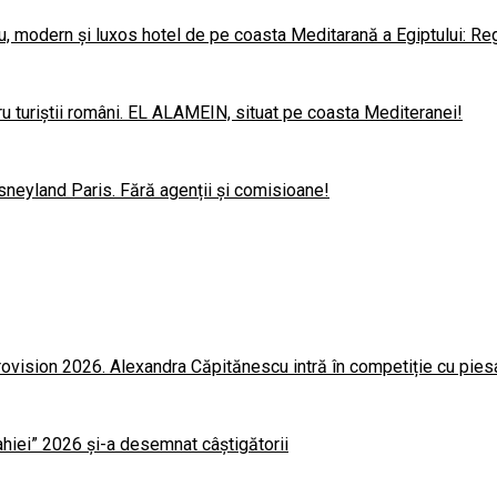
u, modern și luxos hotel de pe coasta Meditarană a Egiptului: Re
u turiștii români. EL ALAMEIN, situat pe coasta Mediteranei!
sneyland Paris. Fără agenții și comisioane!
rovision 2026. Alexandra Căpitănescu intră în competiție cu pie
lahiei” 2026 și-a desemnat câștigătorii