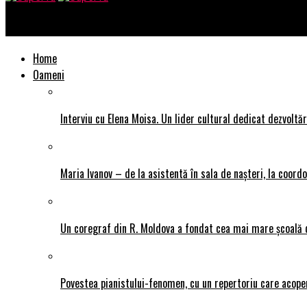
SuperTu
Home
Oameni
Interviu cu Elena Moisa. Un lider cultural dedicat dezvoltări
Maria Ivanov – de la asistentă în sala de nașteri, la coor
Un coregraf din R. Moldova a fondat cea mai mare școală de
Povestea pianistului-fenomen, cu un repertoriu care acope