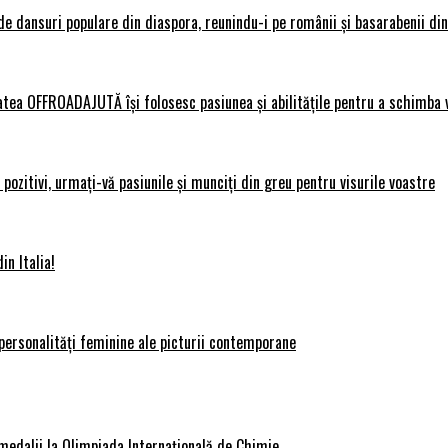
 dansuri populare din diaspora, reunindu-i pe românii și basarabenii din 
atea OFFROADAJUTĂ își folosesc pasiunea și abilitățile pentru a schimba v
ozitivi, urmați-vă pasiunile și munciți din greu pentru visurile voastre
in Italia!
personalități feminine ale picturii contemporane
medalii la Olimpiada Internațională de Chimie