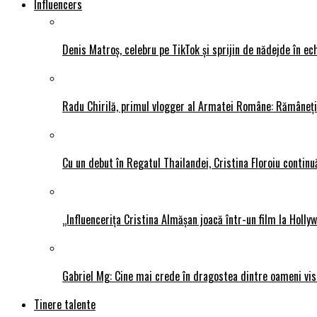
Influencers
Denis Matroș, celebru pe TikTok și sprijin de nădejde în
Radu Chirilă, primul vlogger al Armatei Române: Rămâneți p
Cu un debut în Regatul Thailandei, Cristina Floroiu continuă
„Influencerița Cristina Almășan joacă într-un film la Hollyw
Gabriel Mg: Cine mai crede în dragostea dintre oameni vis
Tinere talente