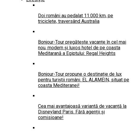
Doi români au pedalat 11.000 km, pe
triciclete, traversând Australia
Bonjour-Tour pregătește vacanțe în cel mai
nou, modern și luxos hotel de pe coasta
Meditarană a Egiptului: Regal Heights
Bonjour-Tour propune o destinație de lux
pentru turiștii români. EL ALAMEIN, situat pe
coasta Mediteranei!
Cea mai avantajoasă variantă de vacanță la
Disneyland Paris. Fără agenții și
comisioane!