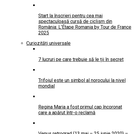
Start la înscrieri pentru cea mai
spectaculoasă cursă de ciclism din
România: L’Étape Romania by Tour de France
2025
Curiozități universale
7 lucruri pe care trebuie să le ții în secret
Trifoiul este un simbol al norocului la nivel
mondial
Regina Maria a fost primul cap încoronat
care a apărut într-o reclamă
Venus retrograd (13 mai – 25 iunie 2020) –