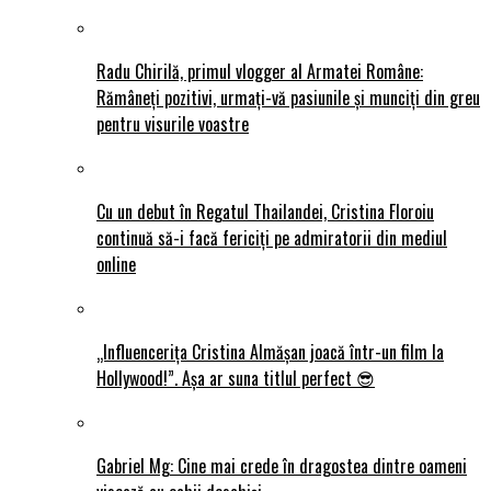
Radu Chirilă, primul vlogger al Armatei Române:
Rămâneți pozitivi, urmați-vă pasiunile și munciți din greu
pentru visurile voastre
Cu un debut în Regatul Thailandei, Cristina Floroiu
continuă să-i facă fericiți pe admiratorii din mediul
online
„Influencerița Cristina Almășan joacă într-un film la
Hollywood!”. Așa ar suna titlul perfect 😎
Gabriel Mg: Cine mai crede în dragostea dintre oameni