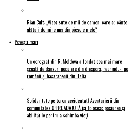
Rian Cult: „Visez sute de mii de oameni care să cânte
alături de mine una din piesele mele”
Povești mari
Un coregraf din R. Moldova a fondat cea mai mare
școală de dansuri populare din diaspora, reunindu-i pe
românii și basarabenii din Italia
Solidaritate pe teren accidentat! Aventurierii din
comunitatea OFFROADAJUTĂ își folosesc pasiunea și
abilitățile pentru a schimba vieți