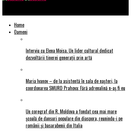
SuperTu
Home
Oameni
Interviu cu Elena Moisa. Un lider cultural dedicat
dezvoltării tinerei generații prin artă
Maria Ivanov – de la asistentă în sala de nașteri, la
coordonarea SMURD Prahova: Fără adrenalină n-aș fi eu
Un coregraf din R. Moldova a fondat cea mai mare
școală de dansuri populare din diaspora, reunindu-i pe
românii și basarabenii din Italia