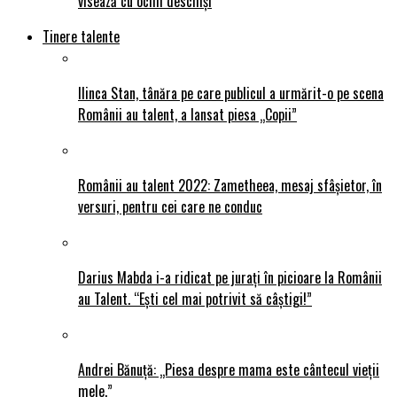
visează cu ochii deschiși
Tinere talente
Ilinca Stan, tânăra pe care publicul a urmărit-o pe scena
Românii au talent, a lansat piesa „Copii”
Românii au talent 2022: Zametheea, mesaj sfâșietor, în
versuri, pentru cei care ne conduc
Darius Mabda i-a ridicat pe jurați în picioare la Românii
au Talent. “Ești cel mai potrivit să câștigi!”
Andrei Bănuță: „Piesa despre mama este cântecul vieții
mele.”