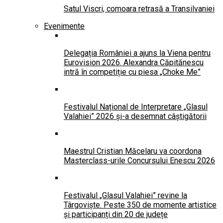
Satul Viscri, comoara retrasă a Transilvaniei
Evenimente
Delegația României a ajuns la Viena pentru
Eurovision 2026. Alexandra Căpitănescu
intră în competiție cu piesa „Choke Me”
Festivalul Național de Interpretare „Glasul
Valahiei” 2026 și-a desemnat câștigătorii
Maestrul Cristian Măcelaru va coordona
Masterclass-urile Concursului Enescu 2026
Festivalul „Glasul Valahiei” revine la
Târgoviște. Peste 350 de momente artistice
și participanți din 20 de județe