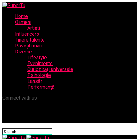
Home
Oameni
Artiști
Influencers
Tinere talente
Povești mari
Diverse
Lifestyle
Evenimente
Curiozități universale
Psihologie
Lansări
Performanță
Connect with us