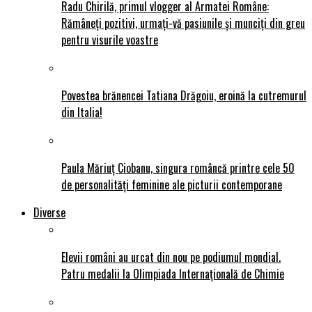
Radu Chirilă, primul vlogger al Armatei Române:
Rămâneți pozitivi, urmați-vă pasiunile și munciți din greu
pentru visurile voastre
Povestea brănencei Tatiana Drăgoiu, eroină la cutremurul
din Italia!
Paula Măriuț Ciobanu, singura româncă printre cele 50
de personalități feminine ale picturii contemporane
Diverse
Elevii români au urcat din nou pe podiumul mondial.
Patru medalii la Olimpiada Internațională de Chimie