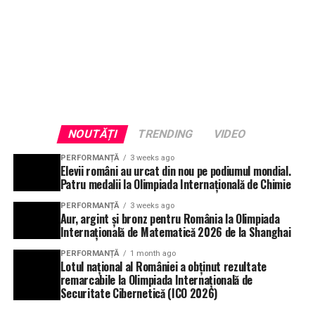
NOUTĂȚI
TRENDING
VIDEO
PERFORMANȚĂ
3 weeks ago
Elevii români au urcat din nou pe podiumul mondial.
Patru medalii la Olimpiada Internațională de Chimie
PERFORMANȚĂ
3 weeks ago
Aur, argint și bronz pentru România la Olimpiada
Internațională de Matematică 2026 de la Shanghai
PERFORMANȚĂ
1 month ago
Lotul național al României a obținut rezultate
remarcabile la Olimpiada Internațională de
Securitate Cibernetică (ICO 2026)