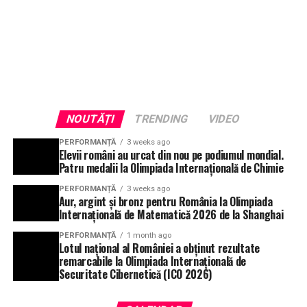
NOUTĂȚI
TRENDING
VIDEO
PERFORMANȚĂ
3 weeks ago
Elevii români au urcat din nou pe podiumul mondial.
Patru medalii la Olimpiada Internațională de Chimie
PERFORMANȚĂ
3 weeks ago
Aur, argint și bronz pentru România la Olimpiada
Internațională de Matematică 2026 de la Shanghai
PERFORMANȚĂ
1 month ago
Lotul național al României a obținut rezultate
remarcabile la Olimpiada Internațională de
Securitate Cibernetică (ICO 2026)