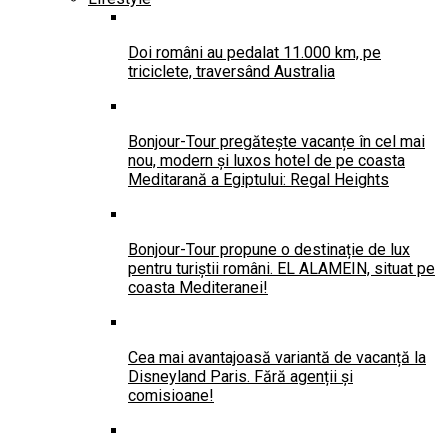
Doi români au pedalat 11.000 km, pe
triciclete, traversând Australia
Bonjour-Tour pregătește vacanțe în cel mai
nou, modern și luxos hotel de pe coasta
Meditarană a Egiptului: Regal Heights
Bonjour-Tour propune o destinație de lux
pentru turiștii români. EL ALAMEIN, situat pe
coasta Mediteranei!
Cea mai avantajoasă variantă de vacanță la
Disneyland Paris. Fără agenții și
comisioane!