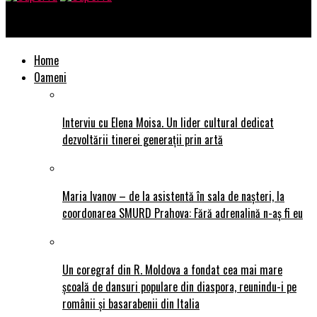
SuperTu
Home
Oameni
Interviu cu Elena Moisa. Un lider cultural dedicat
dezvoltării tinerei generații prin artă
Maria Ivanov – de la asistentă în sala de nașteri, la
coordonarea SMURD Prahova: Fără adrenalină n-aș fi eu
Un coregraf din R. Moldova a fondat cea mai mare
școală de dansuri populare din diaspora, reunindu-i pe
românii și basarabenii din Italia