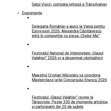
Satul Viscri, comoara retrasă a Transilvaniei
Evenimente
Delegația României a ajuns la Viena pentru
Eurovision 2026. Alexandra Căpitănescu
intră în competiție cu piesa „Choke Me”
Festivalul Național de Interpretare „Glasul
Valahiei” 2026 și-a desemnat câștigătorii
Maestrul Cristian Măcelaru va coordona
Masterclass-urile Concursului Enescu 2026
Festivalul „Glasul Valahiei” revine la
Târgoviște. Peste 350 de momente artistice
și participanți din 20 de județe