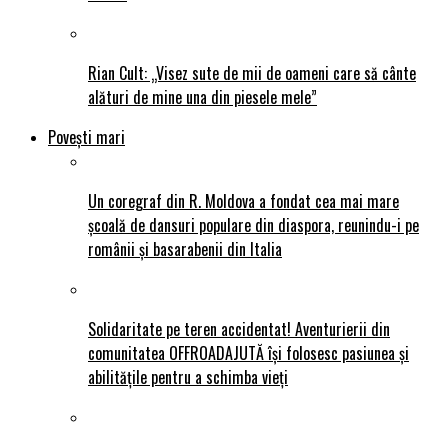
Rian Cult: „Visez sute de mii de oameni care să cânte
alături de mine una din piesele mele”
Povești mari
Un coregraf din R. Moldova a fondat cea mai mare
școală de dansuri populare din diaspora, reunindu-i pe
românii și basarabenii din Italia
Solidaritate pe teren accidentat! Aventurierii din
comunitatea OFFROADAJUTĂ își folosesc pasiunea și
abilitățile pentru a schimba vieți