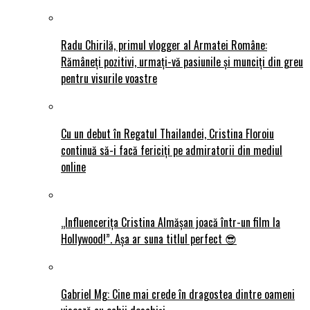
Radu Chirilă, primul vlogger al Armatei Române:
Rămâneți pozitivi, urmați-vă pasiunile și munciți din greu
pentru visurile voastre
Cu un debut în Regatul Thailandei, Cristina Floroiu
continuă să-i facă fericiți pe admiratorii din mediul
online
„Influencerița Cristina Almășan joacă într-un film la
Hollywood!”. Așa ar suna titlul perfect 😎
Gabriel Mg: Cine mai crede în dragostea dintre oameni