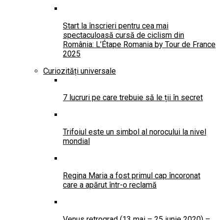
Start la înscrieri pentru cea mai
spectaculoasă cursă de ciclism din
România: L’Étape Romania by Tour de France
2025
Curiozități universale
7 lucruri pe care trebuie să le ții în secret
Trifoiul este un simbol al norocului la nivel
mondial
Regina Maria a fost primul cap încoronat
care a apărut într-o reclamă
Venus retrograd (13 mai – 25 iunie 2020) –