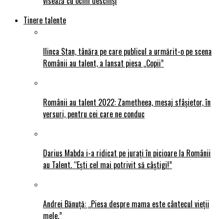
visează cu ochii deschiși
Tinere talente
Ilinca Stan, tânăra pe care publicul a urmărit-o pe scena
Românii au talent, a lansat piesa „Copii”
Românii au talent 2022: Zametheea, mesaj sfâșietor, în
versuri, pentru cei care ne conduc
Darius Mabda i-a ridicat pe jurați în picioare la Românii
au Talent. “Ești cel mai potrivit să câștigi!”
Andrei Bănuță: „Piesa despre mama este cântecul vieții
mele.”