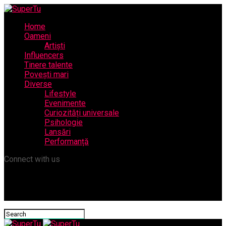
Home
Oameni
Artiști
Influencers
Tinere talente
Povești mari
Diverse
Lifestyle
Evenimente
Curiozități universale
Psihologie
Lansări
Performanță
Connect with us