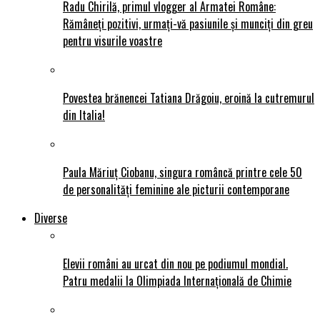
Radu Chirilă, primul vlogger al Armatei Române:
Rămâneți pozitivi, urmați-vă pasiunile și munciți din greu
pentru visurile voastre
Povestea brănencei Tatiana Drăgoiu, eroină la cutremurul
din Italia!
Paula Măriuț Ciobanu, singura româncă printre cele 50
de personalități feminine ale picturii contemporane
Diverse
Elevii români au urcat din nou pe podiumul mondial.
Patru medalii la Olimpiada Internațională de Chimie