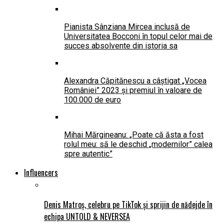
Pianista Sânziana Mircea inclusă de
Universitatea Bocconi în topul celor mai de
succes absolvente din istoria sa
Alexandra Căpitănescu a câștigat „Vocea
României” 2023 și premiul în valoare de
100.000 de euro
Mihai Mărgineanu: „Poate că ăsta a fost
rolul meu: să le deschid „modernilor” calea
spre autentic”
Influencers
Denis Matroș, celebru pe TikTok și sprijin de nădejde în
echipa UNTOLD & NEVERSEA