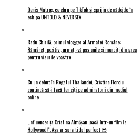
Denis Matroș, celebru pe TikTok și sprijin de nădejde în
echipa UNTOLD & NEVERSEA
Radu Chirilă, primul vlogger al Armatei Române:
Rămâneți pozitivi, urmați-vă pasiunile și munciți din greu
pentru visurile voastre
Cu un debut în Regatul Thailandei, Cristina Floroiu
continuă să-i facă fericiți pe admiratorii din mediul
online
„Influencerița Cristina Almășan joacă într-un film la
Hollywood!”. Așa ar suna titlul perfect 😎