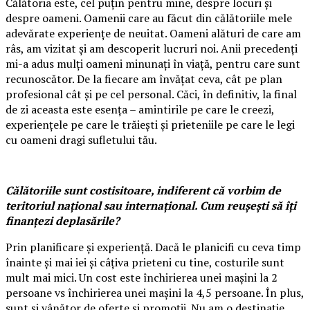
Călătoria este, cel puțin pentru mine, despre locuri și
despre oameni. Oamenii care au făcut din călătoriile mele
adevărate experiențe de neuitat. Oameni alături de care am
râs, am vizitat și am descoperit lucruri noi. Anii precedenți
mi-a adus mulți oameni minunați în viață, pentru care sunt
recunoscător. De la fiecare am învățat ceva, cât pe plan
profesional cât și pe cel personal. Căci, în definitiv, la final
de zi aceasta este esența – amintirile pe care le creezi,
experiențele pe care le trăiești și prieteniile pe care le legi
cu oameni dragi sufletului tău.
Călătoriile sunt costisitoare, indiferent că vorbim de
teritoriul național sau internațional. Cum reușești să îți
finanțezi deplasările?
Prin planificare și experiență. Dacă le planicifi cu ceva timp
înainte și mai iei și câțiva prieteni cu tine, costurile sunt
mult mai mici. Un cost este închirierea unei mașini la 2
persoane vs închirierea unei mașini la 4,5 persoane. În plus,
sunt și vânător de oferte și promoții. Nu am o destinație