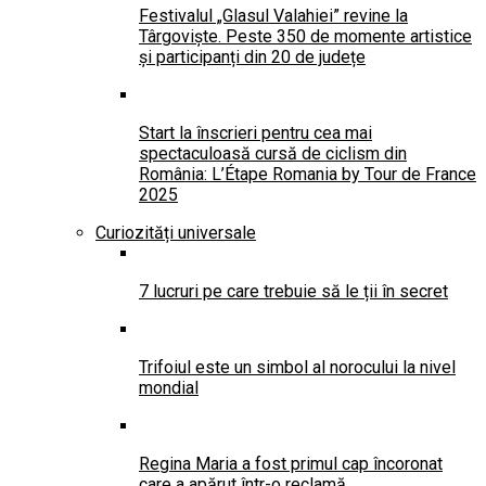
Festivalul „Glasul Valahiei” revine la
Târgoviște. Peste 350 de momente artistice
și participanți din 20 de județe
Start la înscrieri pentru cea mai
spectaculoasă cursă de ciclism din
România: L’Étape Romania by Tour de France
2025
Curiozități universale
7 lucruri pe care trebuie să le ții în secret
Trifoiul este un simbol al norocului la nivel
mondial
Regina Maria a fost primul cap încoronat
care a apărut într-o reclamă