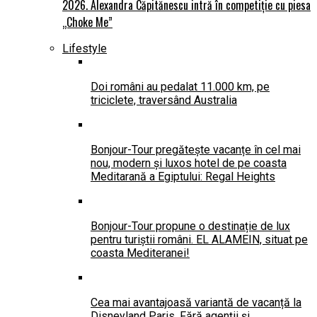
2026. Alexandra Căpitănescu intră în competiție cu piesa
„Choke Me”
Lifestyle
Doi români au pedalat 11.000 km, pe
triciclete, traversând Australia
Bonjour-Tour pregătește vacanțe în cel mai
nou, modern și luxos hotel de pe coasta
Meditarană a Egiptului: Regal Heights
Bonjour-Tour propune o destinație de lux
pentru turiștii români. EL ALAMEIN, situat pe
coasta Mediteranei!
Cea mai avantajoasă variantă de vacanță la
Disneyland Paris. Fără agenții și