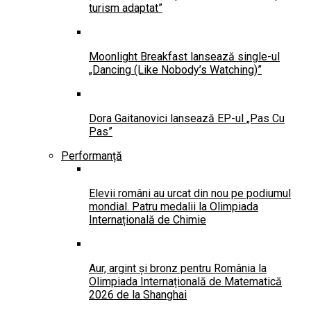
turism adaptat”
Moonlight Breakfast lansează single-ul
„Dancing (Like Nobody’s Watching)”
Dora Gaitanovici lansează EP-ul „Pas Cu
Pas”
Performanță
Elevii români au urcat din nou pe podiumul
mondial. Patru medalii la Olimpiada
Internațională de Chimie
Aur, argint și bronz pentru România la
Olimpiada Internațională de Matematică
2026 de la Shanghai