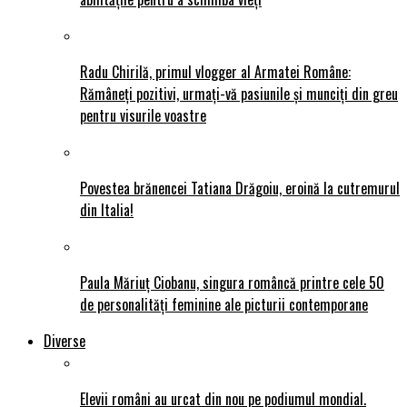
Radu Chirilă, primul vlogger al Armatei Române:
Rămâneți pozitivi, urmați-vă pasiunile și munciți din greu
pentru visurile voastre
Povestea brănencei Tatiana Drăgoiu, eroină la cutremurul
din Italia!
Paula Măriuț Ciobanu, singura româncă printre cele 50
de personalități feminine ale picturii contemporane
Diverse
Elevii români au urcat din nou pe podiumul mondial.