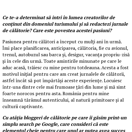
Ce te-a determinat să intri în lumea creatorilor de
conținut din domeniul turismului și să redactezi jurnale
de călătorie? Care este povestea acestei pasiuni?
Pasiunea pentru călători a început cu mulți ani în urmă.
Îmi place planificarea, anticiparea, călătoria, fie cu avionul,
trenul, autobuzul sau barca și, desigur, vacanța propriu-zisă
și în cele din urmă. Toate amintirile minunate pe care le
aduc acasă, trăiesc cu mine pentru totdeauna. Acesta a fost
motivul inițial pentru care am creat jurnalele de călătorii,
astfel încât să pot împărtăși aceste experiențe. Locuiesc
într-una dintre cele mai frumoase țări din lume și mă simt
foarte norocos pentru asta. România pentru mine
înseamnă tărâmul autenticului, al naturii primitoare și al
culturii captivante.
Cu atâția bloggeri de călătorie pe care îi găsim print-un
simplu search pe Google, care consideri că este
elementul cheie pentru care unul ar putea avea succes