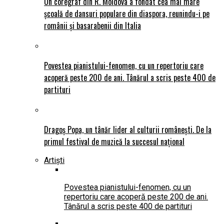
Un coregraf din R. Moldova a fondat cea mai mare
școală de dansuri populare din diaspora, reunindu-i pe
românii și basarabenii din Italia
Povestea pianistului-fenomen, cu un repertoriu care
acoperă peste 200 de ani. Tânărul a scris peste 400 de
partituri
Dragoș Popa, un tânăr lider al culturii românești. De la
primul festival de muzică la succesul național
Artiști
Povestea pianistului-fenomen, cu un
repertoriu care acoperă peste 200 de ani.
Tânărul a scris peste 400 de partituri