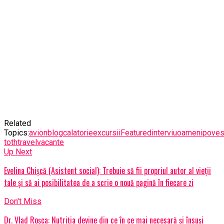
Related
Topics:
avion
blog
calatorie
excursii
Featured
interviu
oameni
poves
toth
travel
vacante
Up Next
Evelina Chișcă (Asistent social): Trebuie să fii propriul autor al vieții
tale și să ai posibilitatea de a scrie o nouă pagină în fiecare zi
Don't Miss
Dr. Vlad Roșca: Nutriția devine din ce în ce mai necesară și însuși