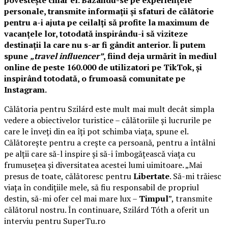
personale, transmite informații și sfaturi de călătorie
pentru a-i ajuta pe ceilalți să profite la maximum de
vacanțele lor, totodată inspirându-i să viziteze
destinații la care nu s-ar fi gândit anterior.
Îi putem
spune
„travel influencer”
, fiind deja urmărit în mediul
online de peste 160.000 de utilizatori pe TikTok, și
inspirând totodată, o frumoasă comunitate pe
Instagram.
Călătoria pentru Szilárd este mult mai mult decât simpla
vedere a obiectivelor turistice – călătoriile și lucrurile pe
care le înveți din ea îți pot schimba viața, spune el.
Călătorește pentru a crește ca persoană, pentru a întâlni
pe alții care să-l inspire și să-i îmbogățească viața cu
frumusețea și diversitatea acestei lumi uimitoare. „Mai
presus de toate, călătoresc pentru
Libertate
. Să-mi trăiesc
viața în condițiile mele, să fiu responsabil de propriul
destin, să-mi ofer cel mai mare lux –
Timpul
”, transmite
călătorul nostru. În continuare, Szilárd Tóth a oferit un
interviu pentru SuperTu.ro