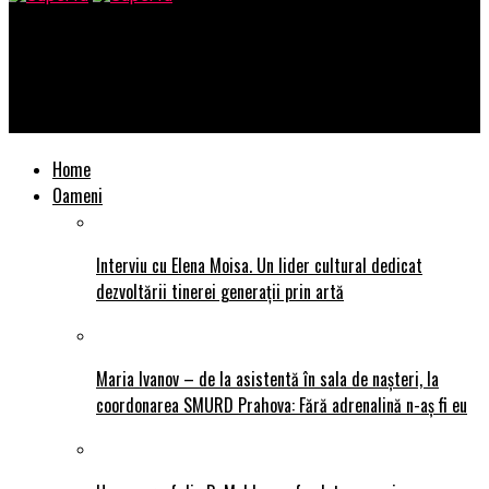
SuperTu
Szilárd Tóth: „Călătoresc pentru Libertate. Să fiu responsabil
de propriul destin, să-mi ofer cel mai mare lux – Timpul”
Home
Oameni
Interviu cu Elena Moisa. Un lider cultural dedicat
dezvoltării tinerei generații prin artă
Maria Ivanov – de la asistentă în sala de nașteri, la
coordonarea SMURD Prahova: Fără adrenalină n-aș fi eu