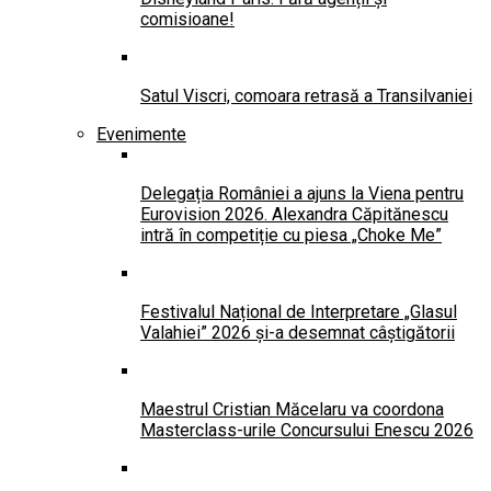
comisioane!
Satul Viscri, comoara retrasă a Transilvaniei
Evenimente
Delegația României a ajuns la Viena pentru
Eurovision 2026. Alexandra Căpitănescu
intră în competiție cu piesa „Choke Me”
Festivalul Național de Interpretare „Glasul
Valahiei” 2026 și-a desemnat câștigătorii
Maestrul Cristian Măcelaru va coordona
Masterclass-urile Concursului Enescu 2026