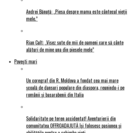
Andrei Bănuță: „Piesa despre mama este cântecul vieții
mele.”
Rian Cult: „Visez sute de mii de oameni care să cânte
alături de mine una din piesele mele”
Povești mari
Un coregraf din R. Moldova a fondat cea mai mare
școală de dansuri populare din diaspora, reunindu-i pe
românii și basarabenii din Italia
Solidaritate pe teren accidentat! Aventurierii din
comunitatea OFFROADAJUTĂ își folosesc pasiunea și
abilitățile pentru a schimba vieți