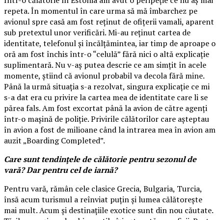
repeta. În momentul în care urma să mă îmbarchez pe
avionul spre casă am fost reținut de ofițerii vamali, aparent
sub pretextul unor verificări. Mi-au reținut cartea de
identitate, telefonul și încălțămintea, iar timp de aproape o
oră am fost închis într-o “celulă” fără nici o altă explicație
suplimentară. Nu v-aș putea descrie ce am simțit în acele
momente, știind că avionul probabil va decola fără mine.
Până la urmă situația s-a rezolvat, singura explicație ce mi
s-a dat era cu privire la cartea mea de identitate care li se
părea fals. Am fost excortat până la avion de către agenți
într-o mașină de poliție. Privirile călătorilor care așteptau
în avion a fost de milioane când la intrarea mea în avion am
auzit „Boarding Completed”.
Care sunt tendinţele de călătorie pentru sezonul de
vară? Dar pentru cel de iarnă?
Pentru vară, rămân cele clasice Grecia, Bulgaria, Turcia,
însă acum turismul a reînviat puțin și lumea călătorește
mai mult. Acum și destinațiile exotice sunt din nou căutate.