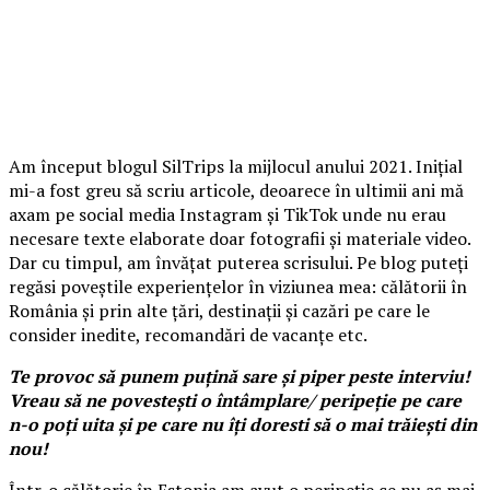
Am început blogul SilTrips la mijlocul anului 2021. Inițial
mi-a fost greu să scriu articole, deoarece în ultimii ani mă
axam pe social media Instagram și TikTok unde nu erau
necesare texte elaborate doar fotografii și materiale video.
Dar cu timpul, am învățat puterea scrisului. Pe blog puteți
regăsi poveștile experiențelor în viziunea mea: călătorii în
România și prin alte țări, destinații și cazări pe care le
consider inedite, recomandări de vacanțe etc.
Te provoc să punem puțină sare și piper peste interviu!
Vreau să ne povestești o întâmplare/ peripeție pe care
n-o poți uita și pe care nu îți doresti să o mai trăiești din
nou!
Într-o călătorie în Estonia am avut o peripeție ce nu aș mai