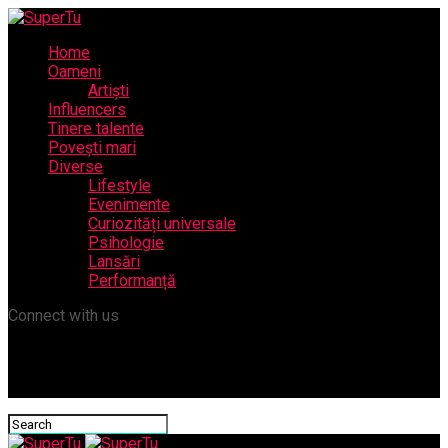
Home
Oameni
Artiști
Influencers
Tinere talente
Povești mari
Diverse
Lifestyle
Evenimente
Curiozități universale
Psihologie
Lansări
Performanță
Connect with us