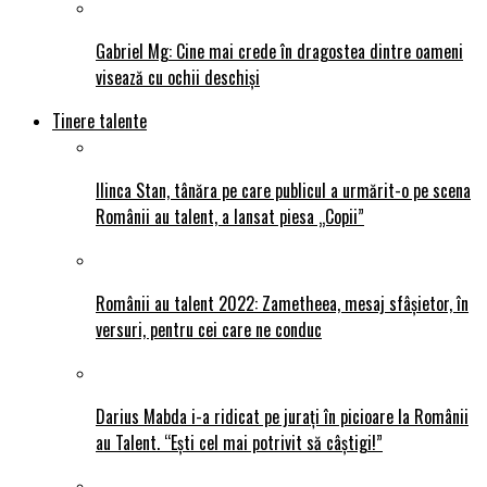
Gabriel Mg: Cine mai crede în dragostea dintre oameni
visează cu ochii deschiși
Tinere talente
Ilinca Stan, tânăra pe care publicul a urmărit-o pe scena
Românii au talent, a lansat piesa „Copii”
Românii au talent 2022: Zametheea, mesaj sfâșietor, în
versuri, pentru cei care ne conduc
Darius Mabda i-a ridicat pe jurați în picioare la Românii
au Talent. “Ești cel mai potrivit să câștigi!”