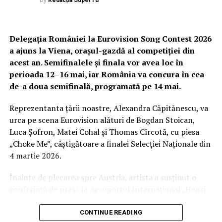
Delegația României la Eurovision Song Contest 2026
a ajuns la Viena, orașul-gazdă al competiției din
acest an. Semifinalele și finala vor avea loc în
perioada 12–16 mai, iar România va concura în cea
de-a doua semifinală, programată pe 14 mai.
Reprezentanta țării noastre, Alexandra Căpitănescu, va
urca pe scena Eurovision alături de Bogdan Stoican,
Luca Șofron, Matei Cohal și Thomas Cîrcotă, cu piesa
„Choke Me”, câștigătoare a finalei Selecției Naționale din
4 martie 2026.
Înainte de plecarea spre Austria, artista a susținut o
conferință de presă la Aeroportul Internațional „Henri
Coandă” și s-a întâlnit cu fanii veniți să susțină delegația.
CONTINUE READING