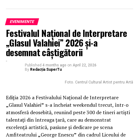
„Momentul mult aşteptat a sosit. După luni intense de
pregătire pentru semifinala din 14 mai, suntem gata să
reprezentăm cu mândrie România la Eurovision Song
EVENIMENTE
Contest 2026”, a declarat Alexandra Căpitănescu.
Festivalul Național de Interpretare
„Glasul Valahiei” 2026 și-a
ADVERTISEMENT
desemnat câștigătorii
Published
4 months ago
on
April 22, 2026
By
Redacția SuperTu
Foto. Centrul Cultural Artist pentru Artă
Ediția 2026 a Festivalului Național de Interpretare
„
Glasul Valahiei
”
s-a încheiat weekendul trecut, într-o
atmosferă deosebită, reunind peste 300 de tineri artiști
talentați din întreaga țară, care au demonstrat
excelență artistică, pasiune și dedicare pe scena
Amfiteatrului
„
George Enescu
”
din cadrul Liceului de