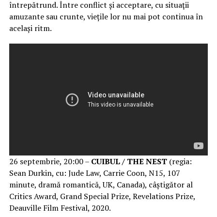
întrepătrund. Între conflict și acceptare, cu situaţii
amuzante sau crunte, viețile lor nu mai pot continua în
același ritm.
26 septembrie, 20:00 –
CUIBUL / THE NEST
(regia:
Sean Durkin, cu: Jude Law, Carrie Coon, N15, 107
minute, dramă romantică, UK, Canada), câștigător al
Critics Award, Grand Special Prize, Revelations Prize,
Deauville Film Festival, 2020.