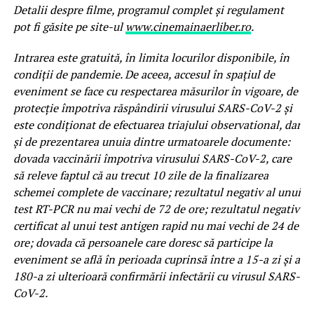
Detalii despre filme, programul complet și regulament
pot fi găsite pe site-ul
www.cinemainaerliber.ro
.
Intrarea este gratuită, în limita locurilor disponibile, în
condiții de pandemie. De aceea, accesul în spațiul de
eveniment se face cu respectarea măsurilor în vigoare, de
protecție împotriva răspândirii virusului SARS-CoV-2 și
este condiționat de efectuarea triajului observational, dar
și de prezentarea unuia dintre urmatoarele documente:
dovada vaccinării împotriva virusului SARS-CoV-2, care
să releve faptul că au trecut 10 zile de la finalizarea
schemei complete de vaccinare; rezultatul negativ al unui
test RT-PCR nu mai vechi de 72 de ore; rezultatul negativ
certificat al unui test antigen rapid nu mai vechi de 24 de
ore; dovada că persoanele care doresc să participe la
eveniment se află în perioada cuprinsă între a 15-a zi şi a
180-a zi ulterioară confirmării infectării cu virusul SARS-
CoV-2.