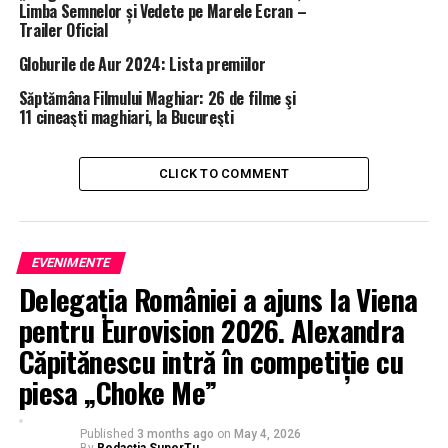
Limba Semnelor și Vedete pe Marele Ecran –
Trailer Oficial
Globurile de Aur 2024: Lista premiilor
Săptămâna Filmului Maghiar: 26 de filme şi
11 cineaşti maghiari, la Bucureşti
CLICK TO COMMENT
EVENIMENTE
Delegația României a ajuns la Viena
pentru Eurovision 2026. Alexandra
Căpitănescu intră în competiție cu
piesa „Choke Me”
Published
3 months ago
on
May 4, 2026
By
Redacția SuperTu