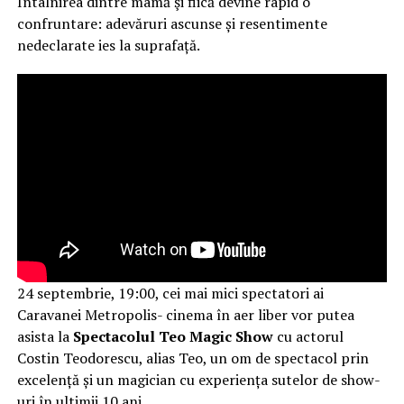
Întâlnirea dintre mamă şi fiică devine rapid o
confruntare: adevăruri ascunse și resentimente
nedeclarate ies la suprafață.
24 septembrie, 19:00, cei mai mici spectatori ai
Caravanei Metropolis- cinema în aer liber vor putea
asista la
Spectacolul Teo Magic Show
cu actorul
Costin Teodorescu, alias Teo, un om de spectacol prin
excelență și un magician cu experiența sutelor de show-
uri în ultimii 10 ani