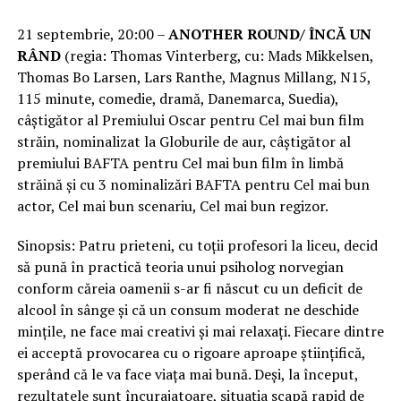
21 septembrie, 20:00 –
ANOTHER ROUND/ ÎNCĂ UN
RÂND
(regia: Thomas Vinterberg, cu: Mads Mikkelsen,
Thomas Bo Larsen, Lars Ranthe, Magnus Millang, N15,
115 minute, comedie, dramă, Danemarca, Suedia),
câștigător al Premiului Oscar pentru Cel mai bun film
străin, nominalizat la Globurile de aur, câștigător al
premiului BAFTA pentru Cel mai bun film în limbă
străină și cu 3 nominalizări BAFTA pentru Cel mai bun
actor, Cel mai bun scenariu, Cel mai bun regizor.
Sinopsis: Patru prieteni, cu toții profesori la liceu, decid
să pună în practică teoria unui psiholog norvegian
conform căreia oamenii s-ar fi născut cu un deficit de
alcool în sânge și că un consum moderat ne deschide
mințile, ne face mai creativi și mai relaxați. Fiecare dintre
ei acceptă provocarea cu o rigoare aproape științifică,
sperând că le va face viața mai bună. Deși, la început,
rezultatele sunt încurajatoare, situația scapă rapid de