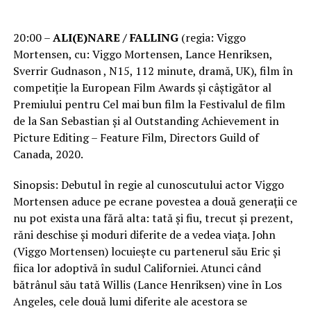
20:00 –
ALI(E)NARE / FALLING
(regia: Viggo
Mortensen, cu: Viggo Mortensen, Lance Henriksen,
Sverrir Gudnason , N15, 112 minute, dramă, UK), film în
competiție la European Film Awards și câștigător al
Premiului pentru Cel mai bun film la Festivalul de film
de la San Sebastian și al Outstanding Achievement in
Picture Editing – Feature Film, Directors Guild of
Canada, 2020.
Sinopsis: Debutul în regie al cunoscutului actor Viggo
Mortensen aduce pe ecrane povestea a două generaţii ce
nu pot exista una fără alta: tată și fiu, trecut și prezent,
răni deschise și moduri diferite de a vedea viața. John
(Viggo Mortensen) locuiește cu partenerul său Eric și
fiica lor adoptivă în sudul Californiei. Atunci când
bătrânul său tată Willis (Lance Henriksen) vine în Los
Angeles, cele două lumi diferite ale acestora se