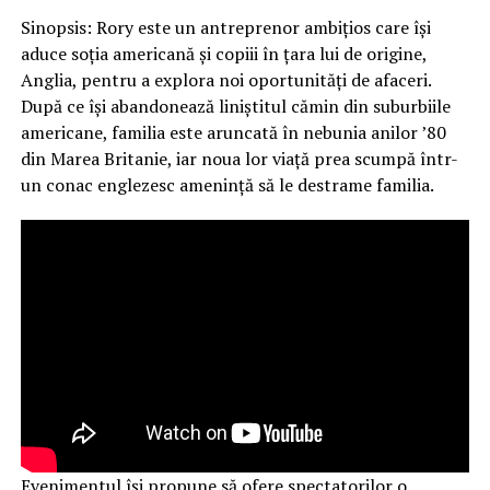
Sinopsis: Rory este un antreprenor ambițios care își
aduce soția americană și copiii în țara lui de origine,
Anglia, pentru a explora noi oportunități de afaceri.
După ce își abandonează liniștitul cămin din suburbiile
americane, familia este aruncată în nebunia anilor ’80
din Marea Britanie, iar noua lor viață prea scumpă într-
un conac englezesc amenință să le destrame familia.
Evenimentul își propune să ofere spectatorilor o