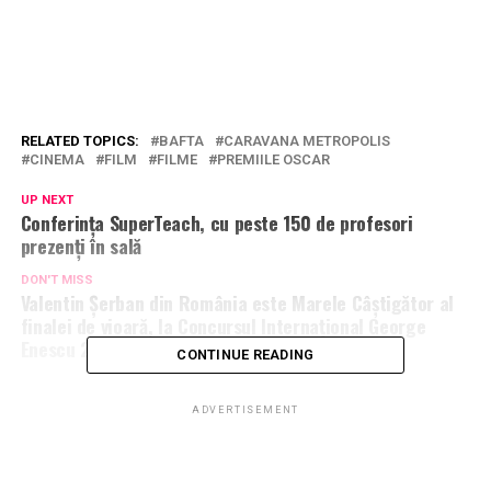
RELATED TOPICS:
BAFTA
CARAVANA METROPOLIS
CINEMA
FILM
FILME
PREMIILE OSCAR
UP NEXT
Conferința SuperTeach, cu peste 150 de profesori
prezenți în sală
DON'T MISS
Valentin Șerban din România este Marele Câștigător al
finalei de vioară, la Concursul Internațional George
Enescu 2020/2021
CONTINUE READING
ADVERTISEMENT