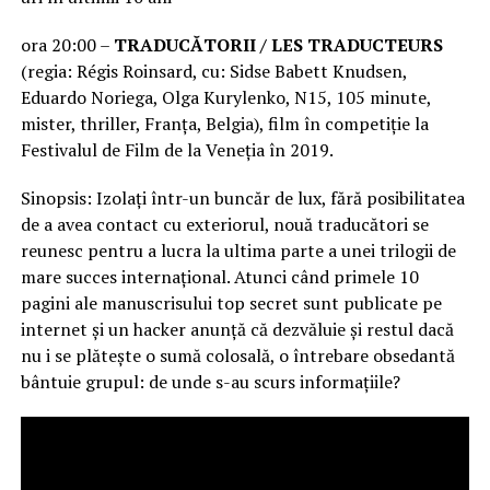
ora 20:00 –
TRADUCĂTORII / LES TRADUCTEURS
(regia: Régis Roinsard, cu: Sidse Babett Knudsen,
Eduardo Noriega, Olga Kurylenko, N15, 105 minute,
mister, thriller, Franța, Belgia), film în competiție la
Festivalul de Film de la Veneția în 2019.
Sinopsis: Izolați într-un buncăr de lux, fără posibilitatea
de a avea contact cu exteriorul, nouă traducători se
reunesc pentru a lucra la ultima parte a unei trilogii de
mare succes internațional. Atunci când primele 10
pagini ale manuscrisului top secret sunt publicate pe
internet și un hacker anunță că dezvăluie și restul dacă
nu i se plătește o sumă colosală, o întrebare obsedantă
bântuie grupul: de unde s-au scurs informațiile?